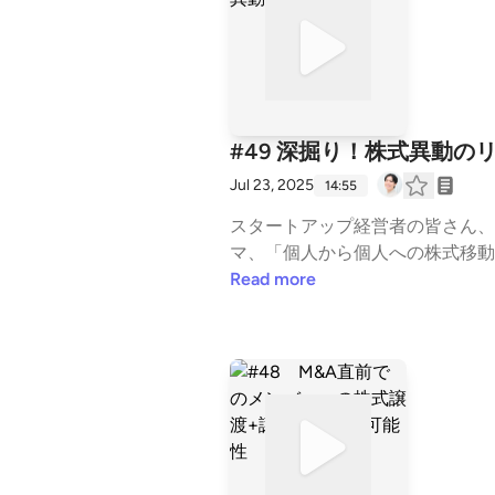
#49 深掘り！株式異動の
Jul 23, 2025
14:55
スタートアップ経営者の皆さん、
マ、「個人から個人への株式移動
買取、M&amp;Aを見据えた
Read more
「出資時の株価」でやり取りして
す。なぜこんな問題が起きるのか
にどう対応するのか？」まで、実
い。そんなジレンマに直面する方
れば幸いです。ぜひ、最後まで