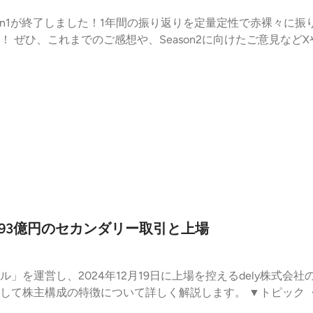
ason1が終了しました！1年間の振り返りを定量定性で赤裸々に
いただけま
Pods⁠ ▼番組へのお便り ⁠https://forms.gle/tsJdnqJTcZcUYFUe8⁠ ▼トピ
ソード分析 ・番組を通じた気づき ・メディア展開の相乗効果 ・Seas
FTの会計税務』著者であるスタートアップ会計の畠山謙人が
とで、スタートアップ経営の土台づくりを支援する番組です。
-】約93億円のセカンダリー取引と上場
」を運営し、2024年12月19日に上場を控えるdely株式会
徴について詳しく解説します。 ▼トピック ・創業から上場までの資本政策の
93億円のセカンダリー取引が発生 ・グループシナジーを活かし