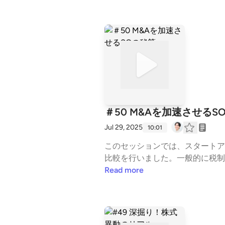
＃50 M&Aを加速させるS
Jul 29, 2025
10:01
このセッションでは、スタートア
比較を行いました。一般的に税制
明しています。税制適格SOの主
Read more