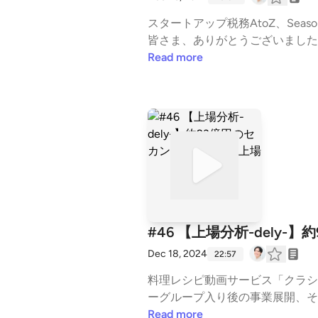
スタートアップ税務AtoZ、Se
皆さま、ありがとうございました！ ぜひ、これまでのご感想や、Season2に向けたご意見などXやお便りフォームより
したら幸いです。 ▼パーソナリティ ・⁠⁠⁠⁠⁠畠山謙人⁠⁠⁠⁠⁠（税理士・公認会計士） ⁠https://x.com/kandmybike⁠ ・⁠⁠⁠⁠⁠稲荷田和也⁠⁠⁠⁠⁠（StartPod
Read more
s） ⁠https://x.com/oinariiisan⁠ ⁠https://jobtales.co.jp/Start
ック ・1年間の配信実績 ・人気エピ
税理士・公認会計士であり、『N
スに関する素朴な疑問に答えるこ
#46 【上場分析-dely
Dec 18, 2024
22:57
料理レシピ動画サービス「クラシル
ーグループ入り後の事業展開、そして株主構成の特
変遷 ・ヤフーグループ入りでは約
Read more