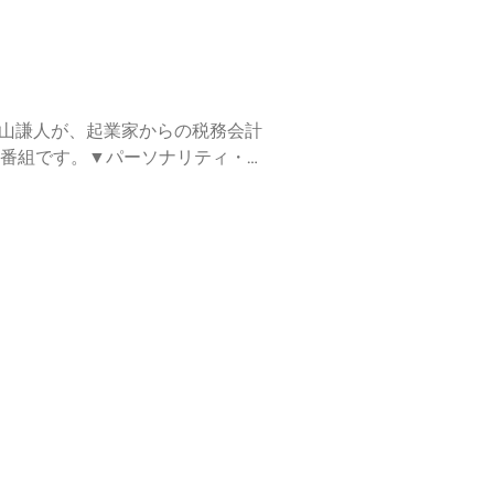
畠山謙人が、起業家からの税務会計
す。▼パーソナリティ・⁠⁠⁠⁠⁠畠