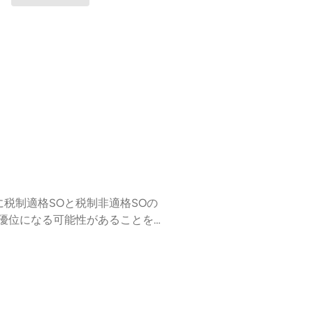
税制適格SOと税制非適格SOの
が優位になる可能性があることを説
適なSOスキームの選択