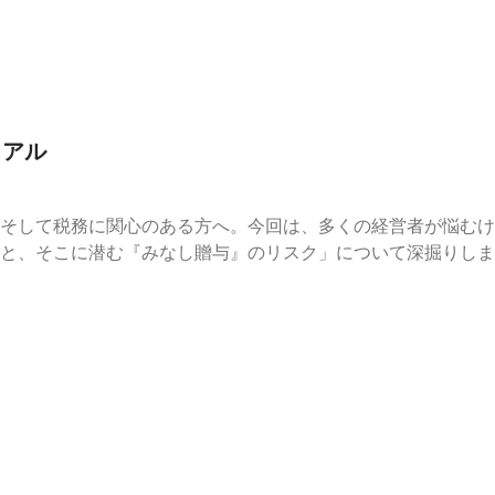
リアル
そして税務に関心のある方へ。今回は、多くの経営者が悩むけ
と、そこに潜む『みなし贈与』のリスク」について深掘りしま
仲間への株式譲渡、あるいは後継メンバーへの段階的な移転。こう
いませんか？実は、その差額には「みなし贈与」が発生し、贈
？株価の考え方から、「みなし贈与」がどう発生するのか、そ
務上のリアルな悩みを共有します。税務リスクを抱えながらも
々へ、私たちの経験と考察をお話しします。今回のエピソード
お聴きください。