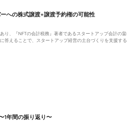
ンバーへの株式譲渡+譲渡予約権の可能性
あり、『NFTの会計税務』著者であるスタートアップ会計の
答えることで、スタートアップ経営の土台づくりを支援する番組で
s://x.com/kandmybike⁠⁠
終了〜1年間の振り返り〜