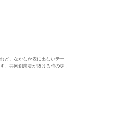
れど、なかなか表に出ないテー
す。共同創業者が抜ける時の株式
した場面で、「時価」ではなく
与税が課される可能性があるんで
して最も気になる「税務署はこれ
、事業を止めるわけにはいかな
が、あなたの税務対策の一助とな