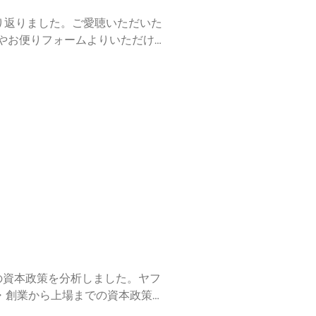
振り返りました。ご愛聴いただいた
on2への展望 ▼番組概要
、起業家からの税務会計ファイナン
社の資本政策を分析しました。ヤフ
て売上高を10倍に成長 ・堀江さ