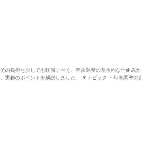
://x.com/oinariiisan⁠⁠ ⁠⁠https://jobtales.co.jp/StartPods⁠
その負担を少しでも軽減すべく、年末調整の基本的な仕組みか
した。 ▼トピック ・年末調整の基礎と仕組み ・必要書類と控除項
た年末調整の効率化 ・所得税の仕組みと還付 ・住民税との連携
あり、『NFTの会計税務』著者であるスタートアップ会計の畠
ることで、スタートアップ経営の土台づくりを支援する番組です。 ▼番組
⁠https://forms.gle/tsJdnqJTcZcUYFUe8⁠ ▼パーソナリティ ・⁠⁠⁠⁠⁠
om/kandmybike⁠ ・⁠⁠⁠⁠⁠稲荷田和也⁠⁠⁠⁠⁠（StartPods） ⁠https://x.com/