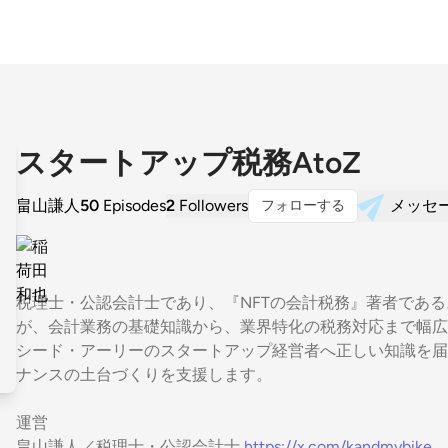
スタートアップ税務AtoZ
畠山謙人
50
Episodes
2
Followers
メッセ
フォローする
税理士・公認会計士であり、『NFTの会計税務』著者であ
が、会計業務の基礎知識から、業界特化の税務対応まで幅広
シード・アーリーのスタートアップ経営者へ正しい知識を届け
ナンスの土台づくりを支援します。
運営
畠山謙人／税理士・公認会計士
https://x.com/kandmybike