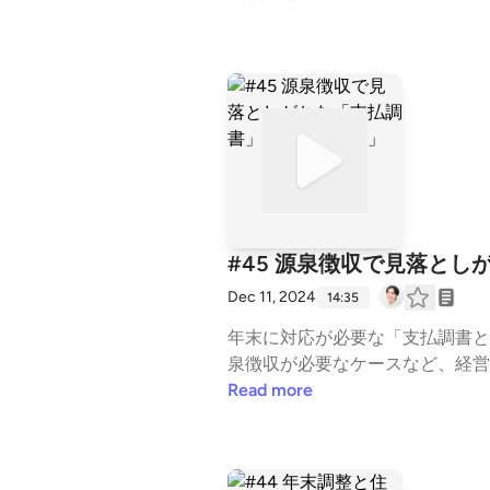
んの持ち株比率と株主構成 ・ストックオプションの設計 ▼番組概要 税理
スタートアップ会計の畠山謙人が
の土台づくりを支援する番組です。 ▼番組へのお便り ご感想やトークテーマのリクエストなどお待ちしております！⁠⁠⁠https:
s.gle/tsJdnqJTcZcUYFUe8⁠⁠⁠ ▼パーソナリティ ・⁠⁠⁠⁠⁠畠山謙人⁠⁠⁠⁠⁠（税理士・公認会計士） ⁠⁠⁠https://x.com/kandmybike⁠⁠⁠ ・⁠⁠⁠⁠⁠稲荷田和也⁠⁠⁠⁠⁠（St
artPods） ⁠⁠⁠https://x.com/oinariiisa
#45 源泉徴収で見落と
Dec 11, 2024
14:35
年末に対応が必要な「支払調書と
泉徴収が必要なケースなど、経営者が知っておくべ
象 ・対象となる業務 ・法定調書合計表の提出 ・経理実務の
Read more
務』著者であるスタートアップ会
ートアップ経営の土台づくりを支援する番組です。 ▼番組へのお便り ご感想やト
す！⁠⁠https://forms.gle/tsJdnqJTcZcUYFUe8⁠⁠ ▼パーソナリティ ・⁠⁠⁠⁠⁠畠山謙人⁠⁠⁠⁠⁠（税理士・公認会計士） ⁠⁠h