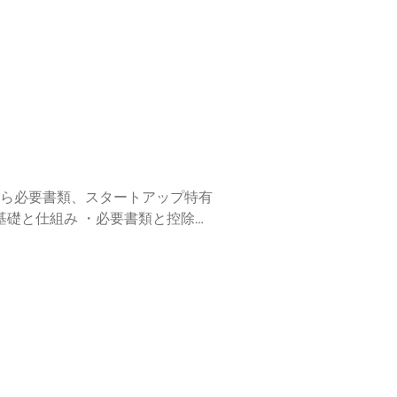
ら必要書類、スタートアップ特有
、特別徴収と普通徴収の違い ▼
山謙人が、起業家からの税務会計
へのお便り ご
畠山謙
oinariiisan⁠ ⁠https://jobtales.