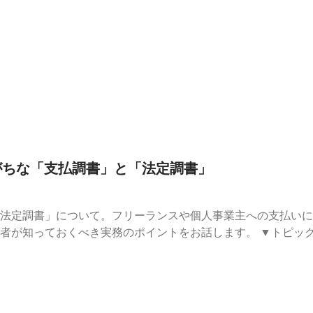
士・公認会計士であり、『NFTの会計税務』著者である
、起業家からの税務会計ファイナンスに関する素朴な疑問に答
//form
n⁠⁠⁠ ⁠⁠⁠https://jobtales.co.jp/StartPods⁠
しがちな「支払調書」と「法定調書」
法定調書」について。フリーランスや個人事業主への支払いに
き実務のポイントをお話します。 ▼トピック ・支払調書とは ・源泉徴収の対
ポイント ▼番組概要 税理士・公認会計士であり、『NFTの会計税
計の畠山謙人が、起業家からの税務会計ファイナンスに関する
ークテーマのリクエストなどお待ちしておりま
ttps://x.com/kandmybike⁠⁠