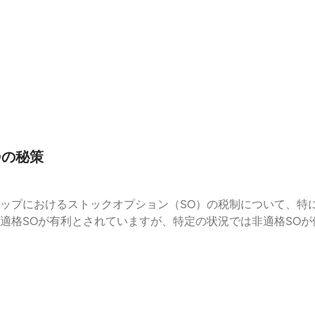
Oの秘策
ップにおけるストックオプション（SO）の税制について、特に
適格SOが有利とされていますが、特定の状況では非適格SO
なメリット税制非適格SOが有利になるケース実務上の考慮点最