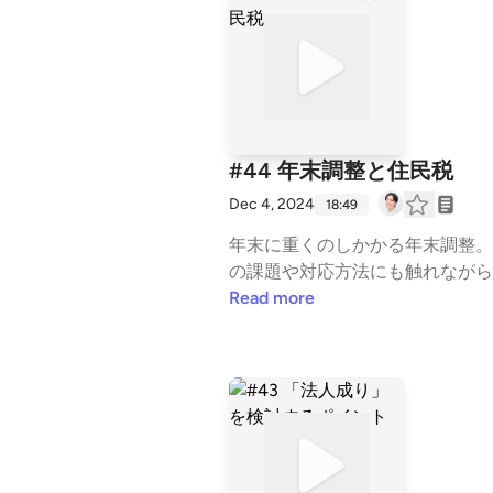
・⁠⁠⁠⁠⁠稲荷田和也⁠⁠⁠⁠⁠（StartPods） ⁠⁠https
#44 年末調整と住民税
Dec 4, 2024
18:49
年末に重くのしかかる年末調整。
の課題や対応方法にも触れながら、実務のポイントを解説しま
目 ・クラウド会計ソフトを活用し
Read more
番組概要 税理士・公認会計士で
ファイナンスに関する素朴な疑問に答え
感想やトークテーマのリクエストなどお待ちしております！
人⁠⁠⁠⁠⁠（税理士・公認会計士） ⁠https://x.c
co.jp/StartPods⁠