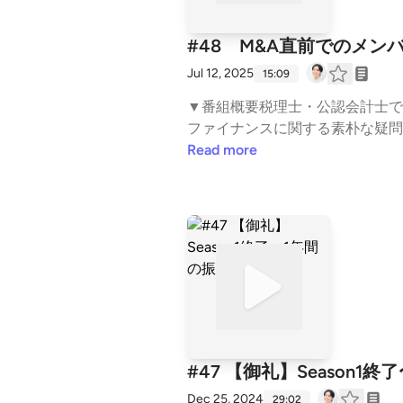
#48 M&A直前でのメ
Jul 12, 2025
15:09
▼番組概要税理士・公認会計士で
ファイナンスに関する素朴な疑問に
山謙人⁠⁠⁠⁠⁠（公認会計士・税理士） ⁠⁠http
Read more
#47 【御礼】Season1
Dec 25, 2024
29:02