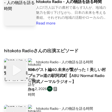
hitokoto Radio - 人の物語を語る時間
人口1万人以下の農村で暮らす3人が、地域の
魅力を掘り下げながら、日本の未来を考える
番組。 それぞれの地域の活動やローカルの暮
らし、日々の奮闘などを時折ゲストを交えて
Read more
語り合います！ ▼毎週日曜 17:00更新 ▼おた
よりフォーム https://forms.gle/W88AueSbA
AbemaDJ6 ▼番組への寄付はこちら https://s
quare.link/u/wpLgmyNq ▼番組公式Instagram
@hitokoto_radio ▼連絡先 ask.hitokoto@gmai
hitokoto Radioさんの出演エピソード
l.com ▼番組ハッシュタグ #ヒトコトラジオ
▼MC 👤服部大地（はっとり だいち） 1992
hitokoto Radio - 人の物語を語る時間
年、北海道出身。鶴居村の「Heart’n Tree」シ
ェフであり、「The Royal Express」最年少シ
108.ゲスト編40.未来が繋がった！美しい村
ェフ。 👤内田将大（うちだ まさひろ） 1990
フェアin道の駅阿武町【ABU Normal Radio
年、東京都出身。長野県原村の建築士。
～阿武ノーマルラジオ～】
（株）ムラシゴト代表取締役、（一社）原村
観光局理事・事務局長。 👤長屋詠一郎（なが
Aug 2, 2026
や えいいちろう） 1993年、岐阜県関市板取出
身。長野県木曽町の写真家。一棟貸しの宿
「玄草」を運営中。 ▼ディレクター 🦒ゆっ
きー ▼番組概要 https://linktr.ee/hitokoto.radi
hitokoto Radio - 人の物語を語る時間