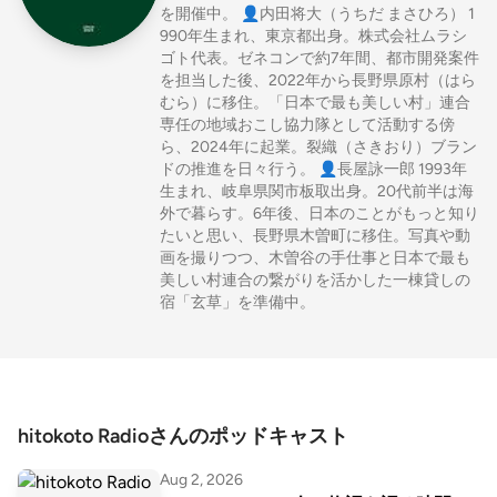
を開催中。 👤内田将大（うちだ まさひろ） 1
990年生まれ、東京都出身。株式会社ムラシ
ゴト代表。ゼネコンで約7年間、都市開発案件
を担当した後、2022年から長野県原村（はら
むら）に移住。「日本で最も美しい村」連合
専任の地域おこし協力隊として活動する傍
ら、2024年に起業。裂織（さきおり）ブラン
ドの推進を日々行う。 👤長屋詠一郎 1993年
生まれ、岐阜県関市板取出身。20代前半は海
外で暮らす。6年後、日本のことがもっと知り
たいと思い、長野県木曽町に移住。写真や動
画を撮りつつ、木曽谷の手仕事と日本で最も
美しい村連合の繋がりを活かした一棟貸しの
宿「玄草」を準備中。
hitokoto Radioさんのポッドキャスト
Aug 2, 2026