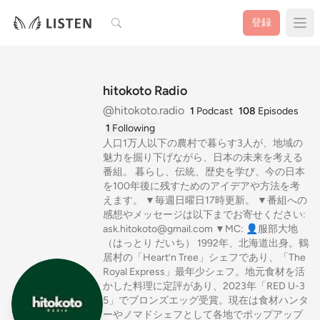
検索
登録
hitokoto Radio
@hitokoto.radio
1
Podcast
108
Episodes
1
Following
人口1万人以下の農村で暮らす3人が、地域の
魅力を掘り下げながら、日本の未来を考える
番組。 暮らし、伝統、歴史を学び、今の日本
を100年後に残すためのアイデアや方法を考
えます。 ▼毎週日曜日17時更新。 ▼番組への
感想やメッセージは以下までお寄せください:
ask.hitokoto@gmail.com ▼MC: 👤服部大地
（はっとり だいち） 1992年、北海道出身。鶴
居村の「Heart’n Tree」シェフであり、「The
Royal Express」最年少シェフ。地元食材を活
かした料理に定評があり、2023年「RED U-3
5」でブロンズエッグ受賞。現在は食材ハンタ
ーやノマドシェフとして各地でポップアップ