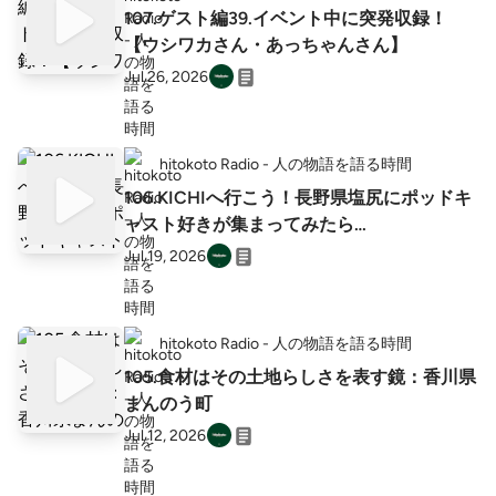
o ▼運営 株式会社ムラシゴト ▼後援 NPO法人
107.ゲスト編39.イベント中に突発収録！
「日本で最も美しい村」連合
【ウシワカさん・あっちゃんさん】
Jul 26, 2026
hitokoto Radio - 人の物語を語る時間
106.KICHIへ行こう！長野県塩尻にポッドキ
ャスト好きが集まってみたら…
Jul 19, 2026
hitokoto Radio - 人の物語を語る時間
105.食材はその土地らしさを表す鏡：香川県
まんのう町
Jul 12, 2026