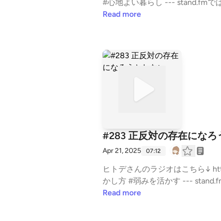
#心地よい暮らし --- stand.fmでは、この放送にいいね・コメント・レター送信ができます。 https://stand.fm/channels/64a3cfbd
b352effb9d2aa98b
Read more
#283 正反対の存在にな
Apr 21, 2025
07:12
ヒトデさんのラジオはこちら↓ https://r.voicy.jp/259DYjjW
かし方 #弱みを活かす --- stand
cfbdb352effb9d2aa98b
Read more