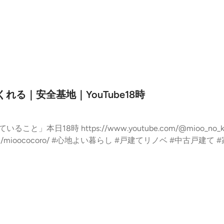
くれる｜安全基地｜YouTube18時
 https://www.youtube.com/@mioo_no_kurashi noteもフォロ
戸建て #家づくり #安全基地 #安心感 --- s
ト・レター送信ができます。 https://stand.fm/channels/64a