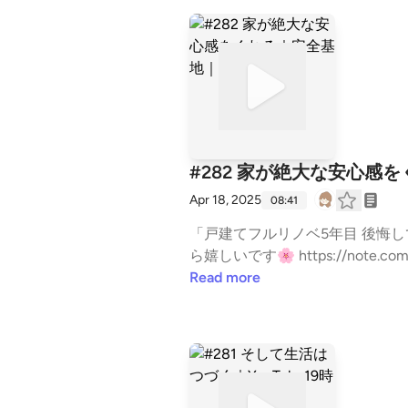
#282 家が絶大な安心感を
Apr 18, 2025
08:41
「戸建てフルリノベ5年目 後悔していること」本日18時
ら嬉しいです🌸 https://note.com/mioococoro/ #心地よい暮らし #戸建てリノベ #中古
tand.fmでは、この放送にいいね・コメン
Read more