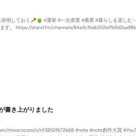
を楽しむ --- stand.fmでは、この放送にいい
://stand.fm/channels/64a3cfbdb352effb9d2aa98
作品が書き上がりました
2f672b68 #note #note創作大賞 #YouTube #発信活動 #暮らしを楽しむ