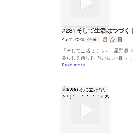
#281 そして生活はつづく｜Y
Apr 11, 2025
09:19
「そして生活はつづく」星野源 https://amzn.to/3RdJlZU YouTube今日19時更新 ht
暮らしを楽しむ #心地よい暮らし #暮らしを大切に #そして生活はつづく #星野源 #読書記録 --- stand.fmでは、この放送にい
ね・コメント・レター送信ができます。 https
Read more