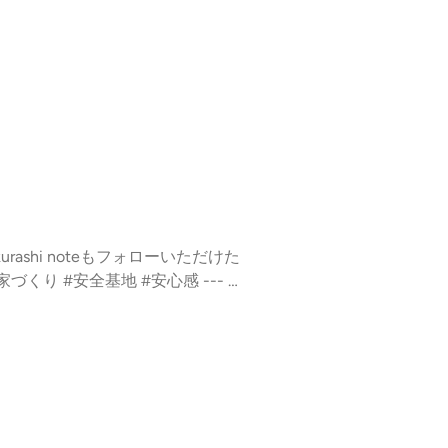
ーいただけた
3cfbdb352effb9d2aa98b