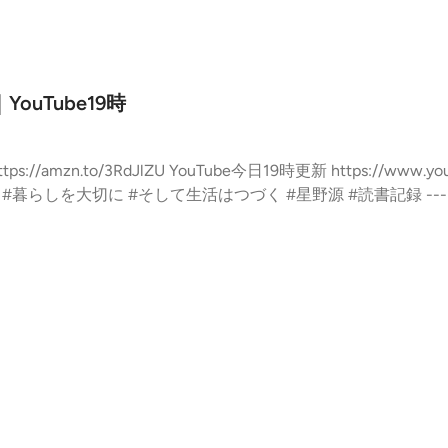
ouTube19時
tps://www.youtube.com/@mioo_no_kurashi #
い
://stand.fm/channels/64a3cfbdb352effb9d2aa98