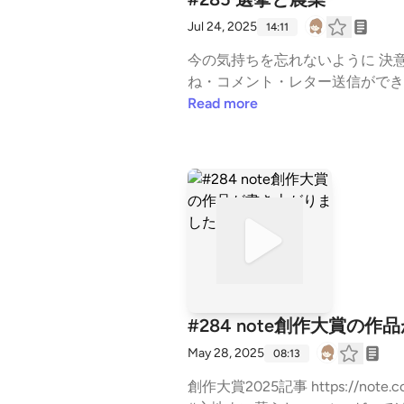
Jul 24, 2025
14:11
今の気持ちを忘れないように 決意表明しておく🥕🫑 #選挙 #一次産業 #農業 #暮らし
ね・コメント・レター送信ができます。 https
Read more
#284 note創作大賞の
May 28, 2025
08:13
創作大賞2025記事 https://note.com/mioococoro/n/nf385