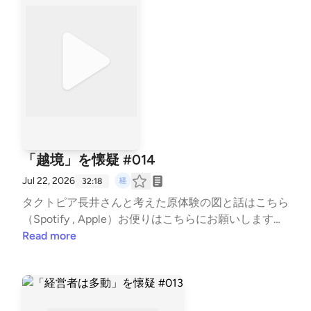
「越境」を懐疑 #014
Jul 22, 2026
32:18
タクトピア長井さんと考えた原体験の図と話はこちら
（Spotify , Apple）お便りは⁠⁠⁠⁠⁠⁠⁠⁠⁠⁠⁠⁠こちら⁠⁠⁠⁠⁠⁠⁠⁠⁠⁠⁠⁠にお願いします！
感想は #経営懐疑 とつけてXでもぜひ！
Read more