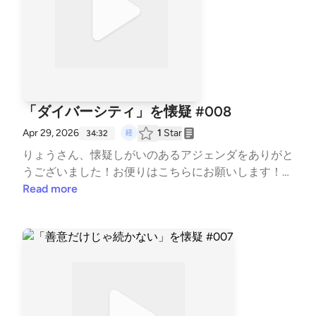
「ダイバーシティ」を懐疑 #008
Apr 29, 2026
1
Star
34:32
りょうさん、懐疑しがいのあるアジェンダをありがと
うございました！お便りは⁠⁠⁠⁠⁠⁠こちら⁠⁠⁠⁠⁠⁠にお願いします！感
想は #経営懐疑 とつけてXでもぜひ！
Read more