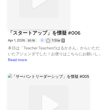
「スタートアップ」を懐疑 #006
Apr 1, 2026
1
Star
30:16
本日は「Teacher Teacherのはるかさん」からいただ
いたアジェンダでした！お便りは⁠⁠⁠⁠こちら⁠⁠⁠⁠にお願いしま
す！感想は #経営懐疑 とつけてXでもぜひ！
Read more