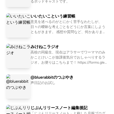
るポッドキャストです。
いいたいこという練習帳
意見を述べるのがとにかく苦手なわたしが、
日々の曖昧な考えごとをどうにか言葉にしよう
ともがきます。 感想や質問など、何かありまし
たらご遠慮なくお送りください。お待ちしてい
ます:) Wavebox（絵文字だけでもテキストで
みけねこラジオ
も）: https://wavebox.me/wave/bc7sgqttzpd8w
w2u/ 文字起こし: https://listen.style/p/iitai?t8gr
高校の同級生、現在はアラサーでワーママのみ
eVUD webサイト: https://scrapbox.io/iitai/
かことけいこが放課後気分でおしゃべりするラ
ジオ。お便りはこちらまで！ https://forms.gle/L
QQgJZfzzRknxPXG8 ▼X https://twitter.com/mi
keneko_radio/ ▼Instagram https://instagram.co
@bluerabbitのつぶやき
m/mikeneko_radio/ ▼LISTEN（配信内容をテキ
ストで読めます） https://listen.style/p/mikenek
声日記のお試し
oradio?owwaX3ia
じぶんリリースノート編集後記
「じぶんリリースノート」と称した月報ブログ