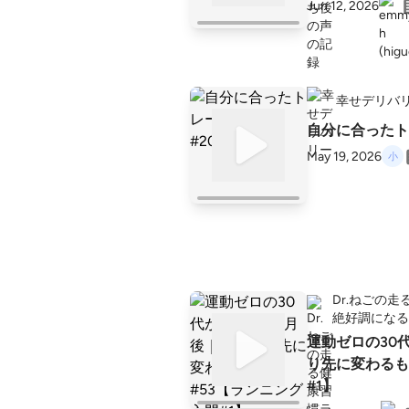
Jun 12, 2026
幸せデリバ
自分に合ったト
May 19, 2026
Dr.ねごの
絶好調になる
運動ゼロの30
り先に変わるも
#1】