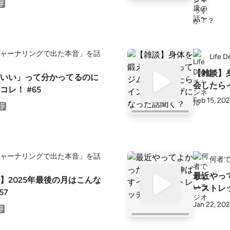
ャーナリングで出た本音」を話
Life
【雑談】
いい」って分かってるのに
会したら
レ！ #65
Feb 15, 20
ャーナリングで出た本音」を話
何者
最近やっ
り】2025年最後の月はこんな
ーストレ
57
Jan 22, 20