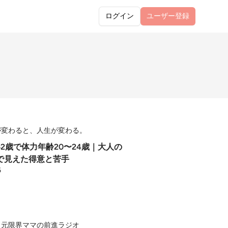
ログイン
ユーザー
登録
が変わると、人生が変わる。
 52歳で体力年齢20〜24歳｜大人の
で見えた得意と苦手
6
｜元限界ママの前進ラジオ