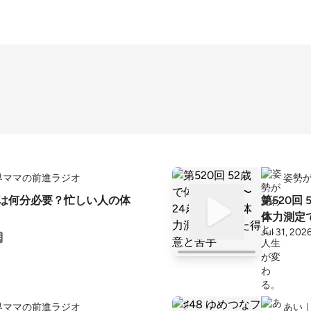
界ママの前進ラジオ
姿勢
運動は何分必要？忙しい人の体
第520回
体力測定
Jul 31, 202
界ママの前進ラジオ
あい