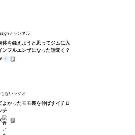
 Designチャンネル
身体を鍛えようと思ってジムに入
インフルエンザになった話聞く？
26
でもないラジオ
てよかったモモ裏を伸ばすイチロ
ッチ
26