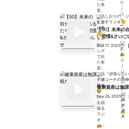
しおりの「ジ
すラジオ🤫
【50】未来の
い習慣&さいご
Dec 17, 2025
『頑張らない
コーチの屈伸
健康資産は無課
Nov 26, 2025