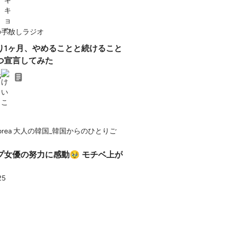
の手放しラジオ
り1ヶ月、やめることと続けること
つ宣言してみた
5
akorea 大人の韓国_韓国からのひとりご
プ女優の努力に感動🥹 モチベ上が
25