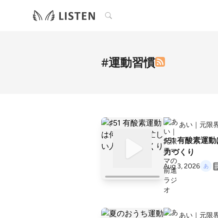
検索
#運動習慣
あい｜元限
♯51 有酸素
力づくり
Aug 3, 2026
あい｜元限