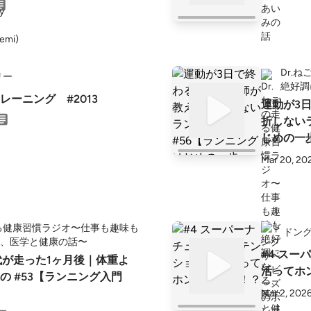
Dr.
リー
絶好調
レーニング #2013
運動が3
折しない
じめの一歩
Mar 20, 20
走る健康習慣ラジオ〜仕事も趣味も
ドン
、医学と健康の話〜
#4 ス
代が走った1ヶ月後｜体重よ
活ってホ
の #53【ランニング入門
Mar 2, 202