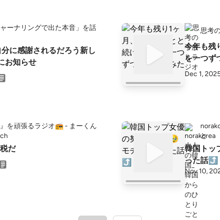
ャーナリングで出た本音」を話
思考
今年も残
自分に感謝されるだろう新し
を一つず
にお知らせ
Dec 1, 202
』を頑張るラジオ📻 - まーくん
nor
ch
と
税だ
韓国トッ
った話⤴️
Nov 10, 20