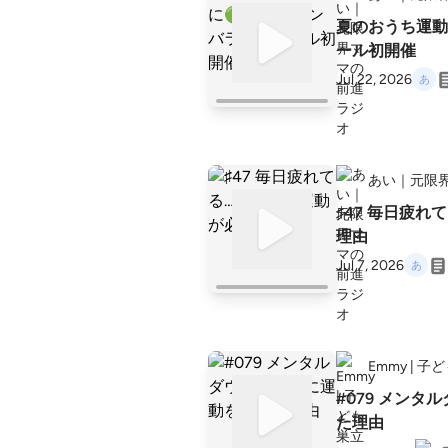
夏のおうち運動
ール初開催
Jul 22, 2026
あい｜元限
♯47 毎日疲
理由
Jul 7, 2026
Emmy | 
#079 メン
た理由