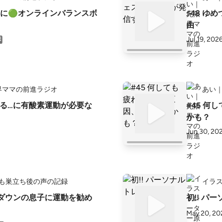
に🟢オンラインバランスボ
♯48 
由
Jul 19, 202
界ママの前進ラジオ
あい
れてる…に有酸素運動が必要な
#45 何しても疲れる…その原因、体力不足
かも？
Jun 30, 20
子ども巣立ち後の声の記録
イラ
タルダウンの息子に運動を勧め
初!! パ
May 20, 20