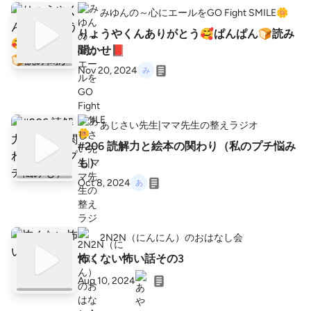
みゆんの～心にエールをGO Fight SMILE🌼
りょうやくんありがとう🥰ぱんぱん🍞読み
聞かせ📕
Nov 20, 2024
あじさい先生|ママ先生の整えラジオ
#206 読解力と絵本の関わり（私のプチ悩み
も）
Oct 8, 2024
2N2N（にんにん）のおはなし会
怖くない怖い話その3
Aug 10, 2024