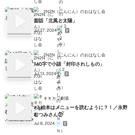
2N2N（にんにん）のおはなし会
昔話「北風と太陽」
Jul 27, 2024
2N2N（にんにん）のおはなし会
140字で小話「封印されしもの」
Jul 13, 2024
キキカジ劇場
#7 絵本はメニューを読むように？！／永野
むつみさん②
Jul 8, 2024