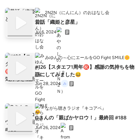
2N2N（にんにん）のおはなし会
昔話「織姫と彦星」
Jul 6, 2024
みゆんの～心にエールをGO Fight SMILE🌼
#126【スタエフ1周年㊗️】感謝の気持ちを物
語にしてみました😆
Jun 28, 2024
ながら聴きラジオ『キコアベ』
Cさんの「親ばかヤロウ！」最終回 #188
Jun 26, 2024