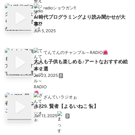
radioショウガン‼️
AI時代プログラミングより読み聞かせが大
事⁉️
Jun 5, 2025
てんてんのチャンプル～RADIO🌺
大人も子供も楽しめる♪アートなおすすめ絵
本２選
Jan 23, 2025
ざんていラジオぉ
ネ729. 賢者【よるいねこ🐈‍⬛】
Jan 13, 2025