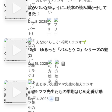
おしゃべりラジオ「アパート3号室」
涙がバレないように…絵本の読み聞かせして
きた！
Dec 8, 2025
えなの ”らしく” 花咲くラジオ🌱
12歩 ゆるっと『バムとケロ』シリーズの魅
力
Oct 15, 2025
あじさい先生|ママ先生の整えラジオ
#479 ママ先生たちの学期はじめ定番活動
Sep 14, 2025