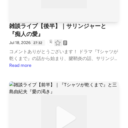
雑談ライブ【後半】｜サリンジャーと
『痴人の愛』
Jul 18, 2026
27:32
コメントありがとうございます！ ドラマ『Tシャツが
乾くまで』の話から始まり、腱鞘炎の話、サリンジャ
ー、そして『痴人の愛』読書会まで。 あちこち話が
Read more
飛びながらおしゃべりしました 【おもなトピック】
ドラマ『Tシャツが乾くまで』と三島由紀夫『愛の渇
き』の話 不倫ドラマの意外なキャスティングが面白
い 腱鞘炎が悪化…ブロック注射を打ってきました 年
齢とともに変わる体、それでも字を書きたい この夏
はサリンジャー沼！ サリンジャー読書会＆『痴人の
愛』読書会 『痴人の愛』を読み返して思ったこと #
雑談 #Tシャツが乾くまで #読書 #読書会 #サリンジ
ャー #ナインストーリーズ #痴人の愛 #谷崎潤一郎 --