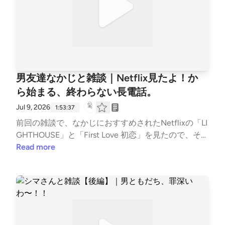
す。 ライブでは、リスナーのおふたりからいただい
たコメントを読みながら、サリンジャーの魅力や翻訳
の違い、読書会のことなどを、ゆるくおしゃべりしま
した。 サリンジャーを読んだことがある方も、これ
から読んでみようかなという方も、よかったらのんび
りお付き合いください。 【おもなトピック】 新しい
男友達なかじと雑談｜Netflix見たよ！か
マイクでライブ配信 8月の課題本は『バナナフィッシ
ら始まる、終わらない長電話。
ュにうってつけの日』 黄色いプレミアムカバーをジ
ャケ買い 衝撃だったラスト グラース家の世界を知る
Jul 9, 2026
1:53:37
読書会と原書の話 サリンジャー読書計画スタート サ
前回の雑談で、なかじにおすすめされたNetflixの「LI
リンジャーと夏目漱石 📖新潮文庫 『ナインストーリ
GHTHOUSE」と「First Love 初恋」を見たので、その
ーズ』サリンジャー（野崎孝訳） https://www.shinc
感想を伝えたくてまたおしゃべりしました。 ……のは
Read more
hosha.co.jp/book/205701/ （「バナナフィッシュにう
ずが、気づけばまた高円寺の話。 4丁目カフェの景
ってつけの日」を読むならこちら） --- stand.fmで
色、なくなった古着屋、変わりゆく街並み、そして内
は、この放送にいいね・コメント・レター送信ができ
省や言語化の話まで。今回も結論はないけれど、夜更
ます。 https://stand.fm/channels/63e8265c4cdcce3
けの長電話みたいな雑談を楽しんでもらえたらうれし
e257643a4
いです。 ＜チャプター＞ 00:00 ネトフリ「LIGHTHO
USE」で脳がバグった 01:52 4丁目カフェから見えた