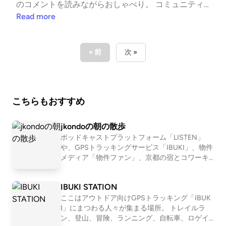
のコメントを読みながらおしゃべり。 コミュニティ
づくりの話や「スタエフで何話す？」などなど。 恋
Read more
愛トークも盛り上がりました。 作業のお供に、なが
ら聴きでぜひ🎧 🔗ヴァルさんのチャンネル 「ヴァル
のままならない日常〜Val says hi〜」 https://stand.f
« 前
次 »
m/channels/68fdd28e471dd84c481efc5c #コミュニ
ティ #読書会 #恋愛 #スタエフ #コラボライブ --- sta
nd.fmでは、この放送にいいね・コメント・レター送
こちらもおすすめ
信ができます。 https://stand.fm/channels/63e8265c
4cdcce3e257643a4
jkondoの朝の散歩
ポッドキャストプラットフォーム「LISTEN」
や、GPSトラッキングサービス「IBUKI」、物件
メディア「物件ファン」、京都の宿とコワーキ
ング施設「UNKNOWN KYOTO」を運営する近
藤淳也（jkondo）が、朝の散歩をしたりしなが
IBUKI STATION
ら、日々の出来事や考えたことを語ります。
ここはアウトドア向けGPSトラッキング「IBUK
I」にまつわる人々が集まる場所。 トレイルラ
ン、登山、冒険、ランニング、自転車、ロゲイ