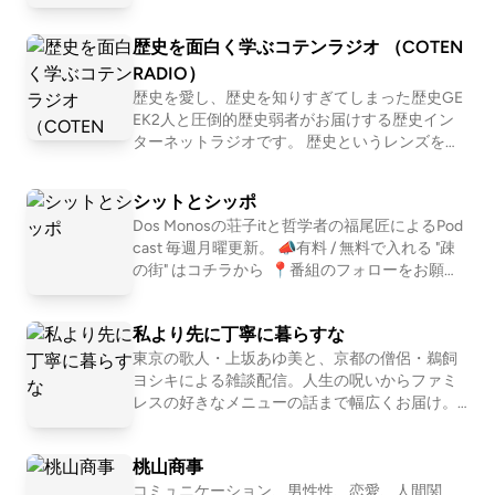
ニング、、 スタイルは数あれど、共通している
のは自然を楽しみ、そして人とのつながりも楽
歴史を面白く学ぶコテンラジオ （COTEN
しむ姿勢。 自然を目一杯楽しみ、苦しみなが
ら、人と接する喜びにも気付く。 アウトドアを
RADIO）
満喫するみなさんが、ほっとできるIBUKI STATI
歴史を愛し、歴史を知りすぎてしまった歴史GE
ONです。 IBUKI https://ibuki.run/ 近藤淳也 IBU
EK2人と圧倒的歴史弱者がお届けする歴史イン
KIを提供する株式会社OND代表。ポッドキャス
ターネットラジオです。 歴史というレンズを通
トプラットフォーム「LISTEN」も展開 桑原佑輔
して「人間とは何か」「私たち現代人の抱える
OND所属。IBUKI事業担当営業・テクニカルデ
悩み」「世の中の流れ」を痛快に読み解いてい
シットとシッポ
ィレクター 中川和美 OND所属。IBUKI担当。ト
く！？ 笑いあり、涙ありの新感覚・歴史キュレ
レイルランナー
Dos Monosの荘子itと哲学者の福尾匠によるPod
ーションプログラム！ ☆Apple &amp; Spotify Po
cast 毎週月曜更新。 📣有料 / 無料で入れる "疎
dcast 部門別ランキング１位獲得！ ☆ジャパン
の街" はコチラから ⁠ 📍番組のフォローをお願い
ポッドキャストアワード2019 大賞&amp;Spotify
します https://linktr.ee/shitshippo 📍X シットと
賞 ダブル受賞！ ※正式名称は「古典ラジオ」で
シッポ @shitshippo 荘子it @ZoZhit 福尾匠 @tw
はなく「コテンラジオ」です ーーー COTEN RA
私より先に丁寧に暮らすな
eetingtakumi 📩シットとシッポへの問い合わせ
DIO is an entertainment radio talk program for hi
はコチラ
東京の歌人・上坂あゆ美と、京都の僧侶・鵜飼
story , published by the crazy history geeks grou
ヨシキによる雑談配信。人生の呪いからファミ
p "COTEN" in Japan. ☆Apple &amp; Spotify Podc
レスの好きなメニューの話まで幅広くお届け。
ast in Japan category ranking No.1 ! ☆Japan Pod
【初めての方におすすめ回】 #30 お菓子が人間
cast Awards 2019 Grand prize and Spotify prize !
だったら誰と付き合いたいか真剣に考える http
桃山商事
s://open.spotify.com/episode/751EzuNXjpgP2i5
3P7OtX7?si=XxN2eddURsas_JWE6KFu-A #163
コミュニケーション、男性性、恋愛、人間関