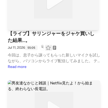
ウ』と「クズ男」について --- stand.fmでは、この放
送にいいね・コメント・レター送信ができます。 htt
ps://stand.fm/channels/63e8265c4cdcce3e257643a
4
【ライブ】サリンジャーをジャケ買いし
た結果…。
Jul 11, 2026
55:05
今回は、息子から譲ってもらった新しいマイクを試し
ながら、パソコンからライブ配信してみました。 テ
ーマは、8月9日開催のおきらく短編読書会の課題作
Read more
品、J.D.サリンジャー「バナナフィッシュにうってつ
けの日」 「かわいい！」と黄色いプレミアムカバー
に惹かれてジャケ買いしたのですが、読んでみたら想
像以上に奥が深くてびっくり。 ラストの衝撃はもち
ろん、調べれば調べるほど「グラース家」の世界につ
ながっていき、「これは読書会までに他の作品も読ま
なきゃ…！」と、読書計画がどんどん膨らんでいま