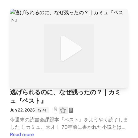
もいいです。笑 📺ネトフリ「わかっていても」日本
版 https://www.netflix.com/jp/title/81736915?s=i&trk
id=13747225&shareType=Title&shareUuid=8C2A258
7-09BF-46F1-9A2C-2109FDECDD86&trg=cp&unifie
dEntityIdEncoded=Video%3A81736915&vlang=ja 🎬
話題に出たイチオシ恋愛映画 「ビフォアサンライ
ズ」（邦題:恋人までの距離） https://share.google/x0
8ufXh3PtlYEleXh --- stand.fmでは、この放送にいい
ね・コメント・レター送信ができます。 https://stan
d.fm/channels/63e8265c4cdcce3e257643a4
逃げられるのに、なぜ残ったの？｜カミ
ュ『ペスト』
Jun 22, 2026
12:41
今週末の読書会課題本『ペスト』をようやく読了しま
した！ カミュ、天才！ 70年前に書かれた小説とは思
えない！ まるでコロナ禍の我々を予知してたみたい
Read more