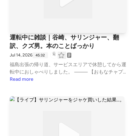
fmでは、この放送にいいね・コメント・レター送信
ができます。 https://stand.fm/channels/63e8265c4c
dcce3e257643a4
運転中に雑談｜谷崎、サリンジャー、翻
訳、クズ男。本のことばっかり
Jul 14, 2026
45:32
福島出張の帰り道、サービスエリアで休憩してから運
転中におしゃべりしました。 ⸻ 【おもなチャプ
ター】 福島出張の帰り道 『痴人の愛』読書会に向け
Read more
て再読中 谷崎潤一郎は耳がいい。文体のすごさ サリ
ンジャー『ナイン・ストーリーズ』を読み進める
『フラニーとゾーイ』と村上春樹の翻訳エッセイ 翻
訳という仕事の奥深さ 高校の時、翻訳コンテストに
応募した話 川上未映子みを感じるサリンジャー 日記
は続かないんだけど話そうと思うと書ける 夜更かし
の原因はスイカゲーム 村山由佳『ロウ・アンド・ロ