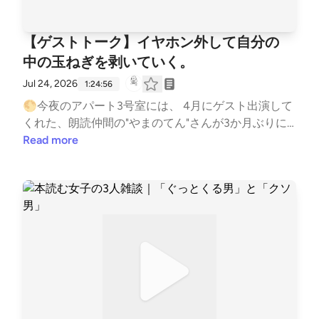
める配信です。 【おもなトピック】 ・『男ともだ
ち』をもう一度語る ・20代の仕事と「プロ・アマ」
【ゲストトーク】イヤホン外して自分の
の境界線 ・神名とハセオの心理を読み解く ・男とも
中の玉ねぎを剥いていく。
だちは、兄弟のような存在！？ ・結局、男女の友情
は成立するの？ ・「腕枕できる友情」を考える ・90
Jul 24, 2026
1:24:56
代でたどり着くかもしれない？ #男ともだち #千早茜
🌕今夜のアパート3号室には、 4月にゲスト出演して
#読書 #雑談 #コラボ雑談 --- stand.fmでは、この放
くれた、朗読仲間の"やまのてん"さんが3か月ぶりに
送にいいね・コメント・レター送信ができます。 htt
遊びに来てくれました。 博物館の中のカフェでラン
Read more
ps://stand.fm/channels/63e8265c4cdcce3e257643a
チをしながらおしゃべりしました。 海の近くに引っ
4
越したばかりのやまのてんさん。 スマホから離れ、
イヤホンを外して自分と向き合う時間をつくっている
という話を聞きました。 社会の常識を玉ねぎの皮み
たいに一枚ずつ剥いでいき、「ほんとうの自分」に近
づいていくこと。 言葉で過去を浄化すること。
「私」の輪郭や、愛、カルマ、シオランまで。 あっ
ちへ飛び、こっちへ飛びながら、 気づけばずいぶん
深いところまで話していました。 👇前回はこちら
【ゲストトーク】なぜ片道切符でフィリピンへ？精神