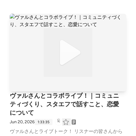
なリアリティ！ そして、隠れミッキーのような、か
わいい遊び心に、思わずニヤケてしまいました。
『ペスト』の感想トーク、ぜひお耳にーー👂 #読書
会 #カミュ #ペスト #読書感想 #読書 --- stand.fmで
は、この放送にいいね・コメント・レター送信ができ
ます。 https://stand.fm/channels/63e8265c4cdcce3
e257643a4
ヴァルさんとコラボライブ！｜コミュニ
ティづくり、スタエフで話すこと、恋愛
について
Jun 20, 2026
1:33:35
ヴァルさんとライブトーク！ リスナーの皆さんから