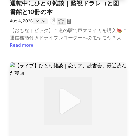
運転中にひとり雑談｜監視ドラレコと図
書館と10冊の本
Aug 4, 2026
51:59
【おもなトピック】 * 道の駅で巨大スイカを購入🍉 *
通信機能付きドライブレコーダーへのモヤモヤ * 大好
きな図書館で本を10冊借りる📚 * 最近気になってい
Read more
る本・借りた本を紹介 * 本は「手にした瞬間」が一番
読みたい？ * サリンジャー作品、読書会までに読み切
れるのか問題 * 次回以降の読書会で取り上げたい短編
小説 * Netflixの恋愛リアリティ番組に沼り続ける *
家族旅行の行き先が決まらない話 --- stand.fmでは、
この放送にいいね・コメント・レター送信ができま
す。 https://stand.fm/channels/63e8265c4cdcce3e2
57643a4