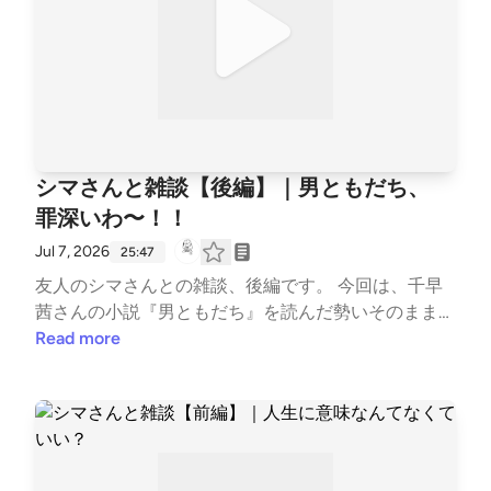
景色 04:10 ストリートビューで高円寺散歩 08:15 消
えた古着屋、残った看板 12:15 若林正恭・星野源・一
行日記 18:20 25年前の高円寺ファッション 28:40 再
開発で変わる高円寺 41:00 シャクティマットをすす
める 55:40 「First Love 初恋」の余韻 01:00:50 内省
と言語化が止まらない 01:10:40 『ロウ・アンド・ロ
ウ』と美容師という仕事 01:23:00 満島ひかりと木戸
シマさんと雑談【後編】｜男ともだち、
大聖がすごい 01:32:30 無目的な雑談の効能 01:34:20
罪深いわ〜！！
美輪明宏さんの本を探して #コラボ収録 --- stand.fm
では、この放送にいいね・コメント・レター送信がで
Jul 7, 2026
25:47
きます。 https://stand.fm/channels/63e8265c4cdcc
友人のシマさんとの雑談、後編です。 今回は、千早
e3e257643a4
茜さんの小説『男ともだち』を読んだ勢いそのままに
感想戦。 「実写化するならハセオ役は誰？」 という
Read more
妄想キャスティングから始まり、「ハセオ～！」と叫
びたくなるあの名場面。 なぜ二人は最後の一線を越
えなかったのか……。 気づけば、「男の友達」と「男
ともだち」の違いや、異性の友情は成立するのかとい
う話にまで広がっていきました。 さらに、シマさん