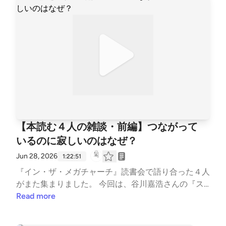
て、自分を「ケア」してあげるには？ また、人間関
係を「アナログ」な関係に変えていくこと、社会の役
に立たなくてもいい「本当の趣味」の話など、今回も
予定時間を大幅にオーバーする熱量でお届けします。
ぜひお耳に～🎧 【トピック】 00:00 寂しさは無理に
埋めなくていい？ 10:00 「自分を見つめる」のは危
険？ 21:56 デジタルとアナログの違い。会っていなく
ても「アナログ」になれる？ 30:00 誰かの役に立た
なくていい。自分を耕すための「本当の趣味」 42:00
植物と仕事とライフワーク。コントロールできない
【本読む４人の雑談・前編】つながって
「他者」と向き合う楽しさ 49:10 心に誰かを「住まわ
いるのに寂しいのはなぜ？
せる」。二重扉の向こう側を受け入れてみる 52:07
エンディング：次に読む本が決まりました！ 📖 今回
Jun 28, 2026
1:22:51
お話しした本 『スマホ時代の哲学 「常時接続の世
『イン・ザ・メガチャーチ』読書会で語り合った４人
界」で失われた孤独をめぐる冒険』（谷川嘉浩） htt
がまた集まりました。 今回は、谷川嘉浩さんの『ス
ps://amzn.asia/d/03Vqckeb 📖 次回おしゃべりする本
マホ時代の哲学』を読んで雑談しました。 「スマホ
Read more
『バラバラの世界で共に生きる リチャード・ローテ
でいつでも誰かと繋がれるのに、どうしてこんなに寂
ィの哲学』（朱 喜哲） #スマホ時代の哲学 #谷川嘉浩
しいんだろう？」という問いからスタート。 SNSを