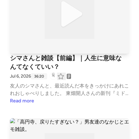
がご主人に聞いてみた「女友達って実際どうなの？」
というリアルな回答も飛び出します。 『男ともだ
ち』を読んだ方はもちろん、読んでいない方もぜひ♪
【チャプター】 00:00 『男ともだち』が面白すぎて
一気読み！ 00:38 ハセオ役は誰？妄想キャスティン
グ会議 08:30 罪深すぎる男……伝説の腕枕シーン 11:27
『秘花』が意味するもの 13:11 なぜ最後の一線を越え
なかったの？ 14:10 「男の友達」と「男ともだち」の
シマさんと雑談【前編】｜人生に意味な
違い 15:05 『雪国』の島村との共通点 22:45 男性に聞
んてなくていい？
いてみた「女友達」って？ 📖『男ともだち』千早茜
https://books.bunshun.jp/ud/book/num/9784167908
Jul 6, 2026
36:20
072 #雑談 #千早茜 #男ともだち #読書 #読書会 --- st
友人のシマさんと、最近読んだ本をきっかけにあれこ
and.fmでは、この放送にいいね・コメント・レター
れおしゃべりしました。 東畑開人さんの新刊『ミド
送信ができます。 https://stand.fm/channels/63e826
ル・エイジ・ビギンズ』から始まり、済東鉄腸さんの
Read more
5c4cdcce3e257643a4
『生まれるのも生きていくのもめんどくさい！～超訳
シオランの言葉～』、そして朱喜哲さんの『バラバラ
な世界で共に生きる』にも触れました。 「人生に意
味なんてなくていい」というシオランの言葉に励まさ
れたり、ローティの哲学から「価値観の違う人とどう