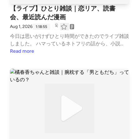
【ライブ】ひとり雑談｜恋リア、読書
会、最近読んだ漫画
Aug 1, 2026
1:18:55
今日は思いがけずひとり時間ができたのでライブ雑談
しました。 ハマっているネトフリの話から、小説
『火花』のこと、読書会のこと、最近読んでいる漫画
Read more
まで、あちこち話が飛びながらの雑談です。 のんび
りお付き合いいただけたらうれしいです。 ＜おもな
トピック＞ ・ヴァルさんのシェアハウス計画と、紹
介したい読書会仲間 ・韓国恋リア『彼氏彼女いない
歴＝年齢、卒業します』に沼っています ・「モテソ
ロ」って知ってる？恋愛経験ゼロだからこその魅力
・恋リアで感情移入しすぎる理由 ・又吉直樹『火
花』読書会、おもしろかった ・『バナナフィッシュ
にうってつけの日』『ティファニーで朝食を』読書会
・オンライン読書会をお休みしている理由 ・朱喜哲
『バラバラな世界で共に生きる』とローティの哲学