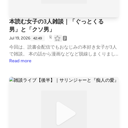
修行から板前になった人の話 https://stand.fm/episod
es/69dfa97dbc46625c3cc63c37 どうぞお耳に～🎧
【おもなトピック】 ・イヤホンを外して、自分と向
本読む女子の3人雑談｜「ぐっとくる
き合う時間 ・玉ねぎの皮を剥ぐように、本当の自分
男」と「クソ男」
を探す ・孤独とは「自分と自分」でいること ・「サ
リーさんは言葉のアンパンマン？」 ・海辺の車上生
Jul 19, 2026
42:49
活と、ウクレレで歌う祈り ・「私」ってどこまでが
今回は、読書会配信でもおなじみの本好き女子が3人
私なんだろう？ ・過去の自分を燃やすお焚き上げ ・
で雑談。 本の話から漫画などなど脱線しまくりまし
『桜の森の満開の下』から考える、愛と条件 ・思考
た。 「ぐっとくる男」、「クソ男」をテーマにした
Read more
はエネルギー？ フィリピンで学んだカルマ ・物を持
読書会をやりたいという話で大盛り上がり（笑）。
たない暮らしと、「空っぽ」の心地よさ ・「自然界
🎧ながら聴きでぜひ、お楽しみくださいー！ #読書 #
に否定形はない」という気づき ・シオランと反出生
読書会 #わたしたちは銀のフォークと薬を手にして #
主義。絶望の先に見えたもの --- stand.fmでは、この
男ともだち #かわいそうだね --- stand.fmでは、この
放送にいいね・コメント・レター送信ができます。 h
放送にいいね・コメント・レター送信ができます。 h
ttps://stand.fm/channels/63e8265c4cdcce3e257643
ttps://stand.fm/channels/63e8265c4cdcce3e257643
a4
a4