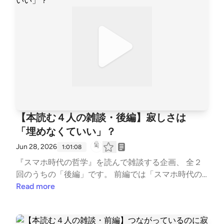
持ちと、このまま大きくしていいのだろうかという迷
い。 「コミュニティ」ではなく、ただ本を読んで語
り合う場であり続けたいという今の本音を話していま
す。 運転しながらの、取りとめのないひとり時間。
よかったらお付き合いください。 #読書会 #雑談 #読
書 # --- stand.fmでは、この放送にいいね・コメン
ト・レター送信ができます。 https://stand.fm/chann
els/63e8265c4cdcce3e257643a4
【本読む４人の雑談・後編】寂しさは
「埋めなくていい」？
Jun 28, 2026
1:01:08
『スマホ時代の哲学』を読んで雑談する企画、 全２
回のうちの「後編」です。 前編では「スマホ時代の
寂しさ」について深掘りしましたが、後編はさらに一
Read more
歩踏み込んで、「その寂しさとどう付き合っていく
か？」を語り合いました。 寂しいときは無理に埋め
ようとしなくていい。心の中の「穴」をそのままにし