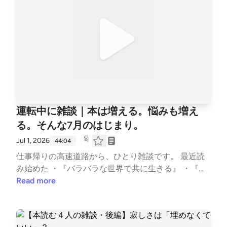
い！超訳シオランの言葉』済東鉄腸 https://www.asu
ならない？ 11:50 私たちの支えだった美輪明宏さんを
kashinsha.co.jp/bookinfo/9784868011521.php 📖『夏
悼む 20:14 30年間、心の空洞が埋まらないのはなぜ
物語』川上未映子 https://books.bunshun.jp/ud/book/
か 25:10 「Yonchome Cafe」と変わりゆく街並み 39:
num/9784167917333 📖『バラバラな世界で共に生
16 MBTI診断やってことないの？ 47:00 「冬ソナ」見
きる』朱喜哲 https://www.nhk-book.co.jp/detail/000
てた？沼ドラマのはなし 01:08:57 いつかまた、高円
000887602026.html?srsltid=AfmBOorQqX6atdV7Pv
寺で集まろう __________ 以前のトークはこちら 【ゲ
cJFftOX4EQKi_Mgu1-YVWCZiwBvfJ7x-nbvzMs #雑
ストトーク#6 前編】高円寺時代の男友達”なかじ”と
談 #東畑開人 #ミドルエイジビギンズ #済東鉄腸 #生
笑いっぱなしの思い出話 https://stand.fm/episodes/6
まれるのも生きていくのもめんどくさい #シオラン #
8c34d734aa0c608661e4986 【ゲストトーク#6 後
運転中に雑談｜本は増える。悩みも増え
バラバラな世界で共に生きる #ローティ #読書 #川上
編】なかじと「私たち25年前と変わってないね！」
未映子 #夏物語 #反出生主義 --- stand.fmでは、この
る。そんな7月のはじまり。
な話 https://stand.fm/episodes/68c35070cbff90eab
放送にいいね・コメント・レター送信ができます。 h
67e0497 --- stand.fmでは、この放送にいいね・コメ
Jul 1, 2026
44:04
ttps://stand.fm/channels/63e8265c4cdcce3e257643
ント・レター送信ができます。 https://stand.fm/chan
仕事帰りの高速道路から、ひとり雑談です。 最近読
a4
nels/63e8265c4cdcce3e257643a4
み始めた ・『バラバラな世界で共に生きる』 ・『十
二国記』 ・『春にして君を離れ』 ・『男ともだち』
Read more
の話をしながら、本を読む楽しさと苦戦をおしゃべり
しました。 そして後半は、30回を迎える「読書会ア
パート3号室」について。 参加者が増えてうれしい気