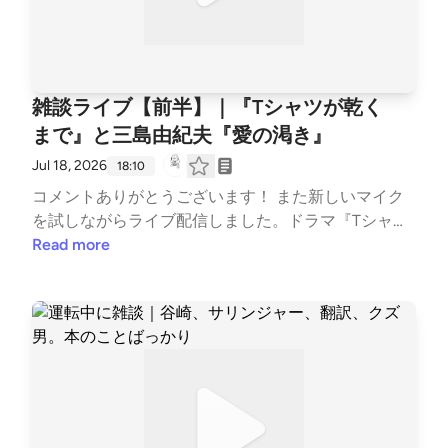
- stand.fmでは、この放送にいいね・コメント・レタ
ー送信ができます。 https://stand.fm/channels/63e8
265c4cdcce3e257643a4
雑談ライブ【前半】｜『Tシャツが乾く
まで』と三島由紀夫『愛の渇き』
Jul 18, 2026
18:10
コメントありがとうございます！ また新しいマイク
を試しながらライブ配信しました。ドラマ『Tシャツ
が乾くまで』の話から、三島由紀夫『愛の渇き』な
Read more
ど、あれこれおしゃべりしています。この続きは後半
ライブでお話ししています。 【おもなトピック】 新
しいマイクを試しながらライブスタート 不倫ドラマ
好きですか？ 今日から夏休みの娘「東京行きたい」
ドラマに出てくる三鷹の古本屋と高円寺のカフェ 三
島由紀夫『愛の渇き』の衝撃 ドラマ効果で『愛の渇
き』が品切れ！？ #Tシャツが乾くまで #三島由紀夫
#愛の渇き #読書 #雑談 #ライブアーカイブ --- stand.