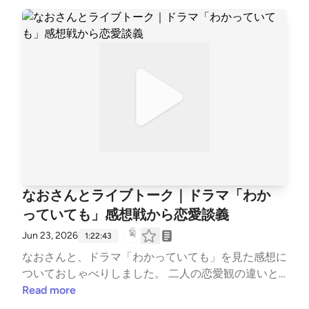
んで考えた日記の話も。 日記を続けるコツがあった
e257643a4
ら教えてください。 #朗読 #太宰治 #燈籠 #ガラスの
仮面 #北島マヤ #尾崎世界観の書かなかったこと日記
#日記 #ZINE --- stand.fmでは、この放送にいいね・
コメント・レター送信ができます。 https://stand.fm/
channels/63e8265c4cdcce3e257643a4
なおさんとライブトーク｜ドラマ「わか
っていても」感想戦から恋愛談義
Jun 23, 2026
1:22:43
なおさんと、ドラマ「わかっていても」を見た感想に
ついておしゃべりしました。 二人の恋愛観の違いと
か、過去の恋愛とか、かなり赤裸々に話してます。
Read more
配信したものの、だいぶ恥ずかしいので、聴かなくて