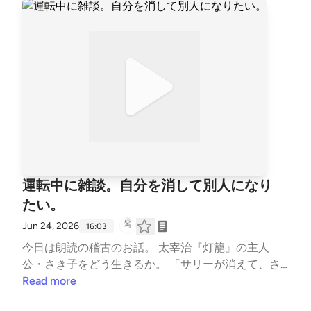
#読書会 #雑談 #読書感想配信 --- stand.fmでは、こ
見て感じる「自分は足りていない」という感情や、誰
の放送にいいね・コメント・レター送信ができます。
といても消えない心の中の「穴」について、それぞれ
https://stand.fm/channels/63e8265c4cdcce3e25764
の実体験を交えて語り合っています。 全２回のう
3a4
ち、前編です。 ぜひお耳に～🎧 【トピック】 04:54
スマホ時代はいつでもつながれるのに、どうして寂し
いの？ 10:53 楽しそうなSNS投稿を見て「自分はダメ
だ」と感じちゃう 19:36 誰かと一緒にいても消えない
「寂しさ」って何？ 28:06 「100%分かり合えない」
からこそ、人間は愛おしい？ 33:08 「1人で充電する
人」と「誰かといて充電する人」 38:42 日記にモヤ
モヤを書き出して、自分を「よしよし」してあげる 0
運転中に雑談。自分を消して別人になり
1:00:21 「クッキーの型」でくり抜けない感情を大切
たい。
にしたい 01:22:20 「諦める」は「明らかにする」こ
と 📖スマホ時代の哲学 「常時接続の世界」で失われ
Jun 24, 2026
16:03
た孤独をめぐる冒険（谷川嘉浩） https://amzn.asia/
今日は朗読の稽古のお話。 太宰治『灯籠』の主人
d/03Vqckeb #スマホ時代の哲学 #谷川嘉浩 #読書会 #
公・さき子をどう生きるか。 「サリーが消えて、さ
雑談 #読書 #読書感想 #読書感想配信 --- stand.fmで
き子が立ち現れる瞬間」を目指している話。 後半
Read more
は、この放送にいいね・コメント・レター送信ができ
は、尾崎世界観さんの『書かなかったこと日記』を読
ます。 https://stand.fm/channels/63e8265c4cdcce3