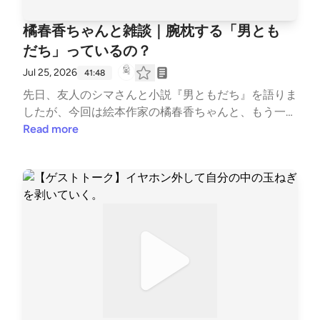
・最近ハマっている漫画3選『スキップとローファ
ー』『胚培養士ミズイロ』『女の園の星』 🔗Netflix
橘春香ちゃんと雑談｜腕枕する「男とも
「彼氏彼女いない歴＝年齢、卒業します」 https://w
だち」っているの？
ww.netflix.com/title/81788026 #ライブ雑談 #恋愛リ
アリティ #ネトフリ #火花 #読書 #読書会 --- stand.f
Jul 25, 2026
41:48
mでは、この放送にいいね・コメント・レター送信が
先日、友人のシマさんと小説『男ともだち』を語りま
できます。 https://stand.fm/channels/63e8265c4cd
したが、今回は絵本作家の橘春香ちゃんと、もう一度
cce3e257643a4
この作品について話しています。 この小説の主人
Read more
公・神名葵と同じように、20代の頃はイラストレー
ターとして活動し、その後、絵本作家になった春香ち
ゃん。 どこか重なる人生を歩んできた彼女が、この
小説をどう読んだのか気になって、感想を聞いてみま
した。 物語を入り口にしながら、自分たちの人生を
振り返る時間になりました。 そして話題は、「男女
の友情は成立するのか？」という終わりのないテーマ
へ。 最後は『危険な関係』にも話が広がり、大人に
なった今だからこそ考えられる、友情と恋愛の境界線
について語り合っています。 前回のシマさんとの感
想戦とはまた違った切り口で、『男ともだち』を楽し