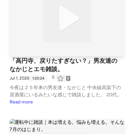
付き合うか」を考えたり。話はやがて、母娘関係や親
との距離感へと広がっていきました。 朝からああで
もないこうでもないと話し続ける30分です。 【チャ
プター】 00:00 東畑開人さんの新刊『ミドル・エイ
ジ・ビギンズ』めっちゃおもしろい！ 01:00 済東鉄
腸さんの新刊『生まれるのも生きていくのもめんどく
さい！』のはなし 史上最もネガティブな思想家・シ
オランがかっこよすぎる 03:34 「反出生主義」っ
「高円寺、戻りたすぎない？」男友達の
て？：川上未映子『夏物語』を補助線に 12:00 「人生
なかじとエモ雑談。
はゼロでいい」：シオランのパンチラインに痺れる 1
5:10 なぜ哲学を学んだの？：生きるしんどさへの慣
Jul 1, 2026
1:20:24
れ 15:44 ローティの哲学：「会話」を終わらせないた
今夜は２５年来の男友達・なかじと 中央線高架下の
めに 18:47 分断される世界と「会話」の難しさ 25:02
居酒屋にいるみたいな感じで雑談しました。 20代を
家族ですら「分断」を感じるのに！：母娘問題の難し
過ごした高円寺の思い出や、美輪明宏さんの言葉、ず
Read more
さ 33:53 長女のしんどさと次女の立ち回り 【話題に
っと心に残り続けているものについておしゃべりしま
出てきた本】 📖『ミドル・エイジ・ビギンズ』東畑
した。 ＜おもなトピック＞ 01:26 クリープハイプで
開人 https://www.kadokawa.co.jp/product/32250200
思い出した高円寺の記憶 03:49 原宿の店で待ってい
1992/ 📖『生まれるのも生きていくのもめんどくさ
た、20代の頃 05:33 あの頃の切なさに叫び出したく