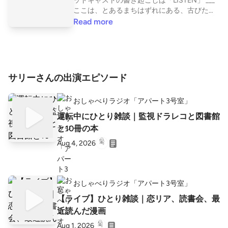
ッドキャストの書き起こしは「LISTEN」 ___
ここは、とあるまちはずれにある、古びたア
パート。 その一室、「アパート3号室」に
Read more
は、風変わりな住人たちが、 好きなことを話
しにふらりと訪れます。 管理人のサリーがひ
とり語りする夜もあれば、 誰かが扉をノック
し、そこから物語が始まる日も。 本のこと、
読書会の裏話、ZINEや創作の話、大好きなサ
サリーさんの出演エピソード
ウナのこと…。 たわいないおしゃべりと、ち
ょっぴり深い対話をお届けします。 ⸻ 🔸
おしゃべりラジオ「アパート3号室」
ホストプロフィール 「アパート3号室」管理
人 サリー 本とサウナが好き。元雑誌編集、現
運転中にひとり雑談｜監視ドラレコと図書館
在は絵本・児童書出版社で営業。 朗読を習い
と10冊の本
始めて2年、サウナ・スパ健康アドバイザー。
仙台での読書会「アパート3号室」やオンライ
Aug 4, 2026
ン読書会「夜のアパート3号室」、招待制「ブ
ックサロン鍵穴」、campfireコミュニティ
「自分の本・ZINEをつくる会」など主宰。
🗝️もっと知りたい人はこちら ●読書会アパー
おしゃべりラジオ「アパート3号室」
ト3号室・夜のアパート3号室 https://note.co
【ライブ】ひとり雑談｜恋リア、読書会、最
m/cute_borage795 ●自分の本・ZINEをつく
近読んだ漫画
る会 https://community.camp-fire.jp/project
s/view/842911
Aug 1, 2026