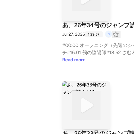
あ、26年34号のジャンプ
Jul 27, 2026
1:29:57
#00:00 オープニング（先週のジャン
チ#16:01 鵺の陰陽師#18:52 さ
えし（読切）#38:14 WITCH WA
Read more
かしな家#53:49 ハンタ#56:17
5 目次とか#76:51 コメント返し
あ、26年33号のジャンプ