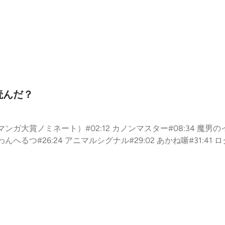
読んだ？
ガ大賞ノミネート）#02:12 カノンマスター#08:34 魔男のイチ#1
0 さむわんへるつ#26:24 アニマルシグナル#29:02 あかね噺#31:4
TCH WATCH#43:59 僕とロボコ#45:14 アオのハコ#46:58 鵺の
2:07 回撃のキナト#64:08 UNDER DOCTOR#65:32 目次と