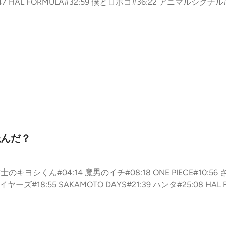
HAL FORMULA#32:59 僕とロボコ#36:22 アニマルシグナル#
O DAYS#49:22 逃げ上手の若君#55:17 貴族学園（読切）#57:34
1 しのびごと#69:51 鵺の陰陽師#71:44 夏と虫籠#75:57 UNDE
返し
読んだ？
祓士のキヨシくん#04:14 魔男のイチ#08:18 ONE PIECE#10:5
ズ#18:55 SAKAMOTO DAYS#21:39 ハンタ#25:08 HAL F
かしな家#37:00 UNDER DOCTOR#39:18 アオのハコ#43:19
3:28 鵺の陰陽師#65:26 回撃のキナト#67:23 OBあたるくん（読