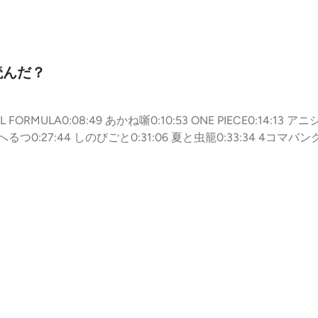
読んだ？
 FORMULA0:08:49 あかね噺0:10:53 ONE PIECE0:14:13 アニ
んへるつ0:27:44 しのびごと0:31:06 夏と虫籠0:33:34 4コマバンク
 カグラバチ0:45:48 ロクのおかしな家0:48:28 WITCH WATC
:02:05 鵺の陰陽師1:04:57 UNDER DOCTOR1:08:23 回撃の