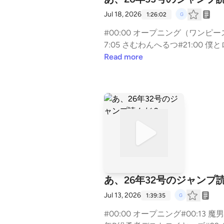
Jul 18, 2026
1:26:02
#00:00 オープニング（ワンピースカー
7:05 さむわんへるつ#21:00 僕と
カノンマスター#42:40 WITCH W
Read more
TER×HUNTER#57:13 悪祓士のキ
ロイヤーズ#69:36 回撃のキナト#
あ、26年32号のジャンプ
Jul 13, 2026
1:39:35
#00:00 オープニング#00:13 魔男