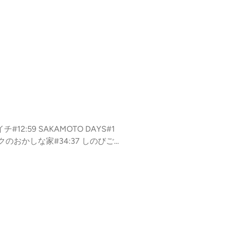
2:59 SAKAMOTO DAYS#1
1 ロクのおかしな家#34:37 しのびご
陰陽師#50:01 夏と虫籠#54:11 悪祓
か#73:02 コメント返し