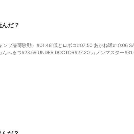
読んだ？
プ品薄騒動）#01:48 僕とロボコ#07:50 あかね噺#10:06 SAK
むわんへるつ#23:59 UNDER DOCTOR#27:20 カノンマスター#3
TCH#41:29 HAL FORMULA#44:37 悪祓士のキヨシくん#47:
 貴族学園（読切）#59:16 ２年B組勇者デストロイヤーズ#61:52 夏
読んだ？