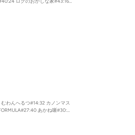
40:24 ロクのおかしな家#43:16
 ハンタ#61:26 WITCH WATCH
R DOCTOR#79:09 回撃のキナト#
6 さむわんへるつ#14:32 カノンマス
ORMULA#27:40 あかね噺#30:2
 僕とロボコ#46:21 ひまてん!#58:
切）#70:04 目次とか#76:35 コ