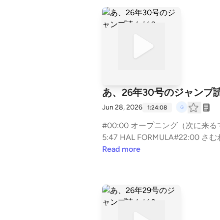
あ、26年30号のジャンプ
Jun 28, 2026
1:24:08
#00:00 オープニング（次に来るマン
5:47 HAL FORMULA#22:0
と#38:08 カグラバチ#41:27 WI
Read more
士のキヨシくん#56:48 ひまてん!#6