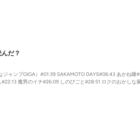
読んだ？
プGIGA）#01:39 SAKAMOTO DAYS#06:43 あかね噺#11:4
#22:13 魔男のイチ#26:09 しのびごと#28:51 ロクのおかし
49 カグラバチ#44:26 HAL FORMULA#47:40 WITCH WATC
9:36 ハンタ#62:38 UNDER DOCTOR#66:23 回撃のキナ
とか#79:40 コメント返し