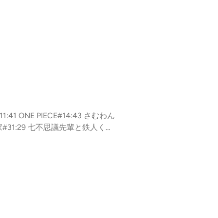
1 ONE PIECE#14:43 さむわん
な家#31:29 七不思議先輩と鉄人くん
H#50:41 鵺の陰陽師#53:18 アニ
ト#68:49 ２年B組勇者デストロイヤー