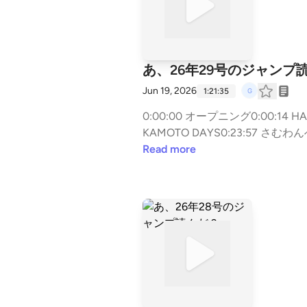
あ、26年29号のジャンプ
Jun 19, 2026
1:21:35
0:00:00 オープニング0:00:14 HAL
KAMOTO DAYS0:23:57 さむわ
２年B組勇者デストロイヤーズ0:41:30
Read more
悪祓士のキヨシくん0:57:22 ひまてん!1
メント返し