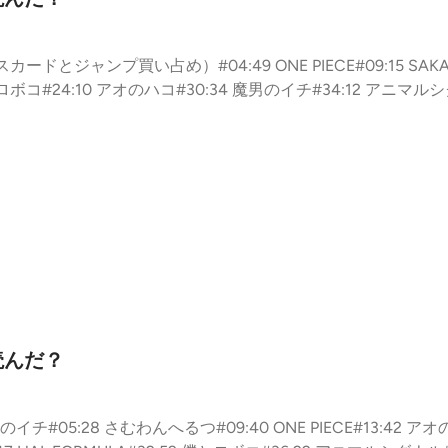
ドとジャンプ買い占め）#04:49 ONE PIECE#09:15 SAKAM
ロボコ#24:10 アオのハコ#30:34 魔男のイチ#34:12 アニマルシ
ATCH#45:39 HAL FORMULA#48:06 ロクのおかしな家#49:
ヨシくん#59:14 UNDER DOCTOR#61:35 鵺の陰陽師#63:31
78:02 コメント返し
読んだ？
のイチ#05:28 さむわんへるつ#09:40 ONE PIECE#13:42 アオ