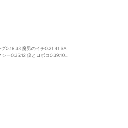
シグ0:18:33 魔男のイチ0:21:41 SA
シー0:35:12 僕とロボコ0:39:10
H0:50:42 アオのハコ0:55:24
キナト1:10:31 目次とか1:14:39 コ