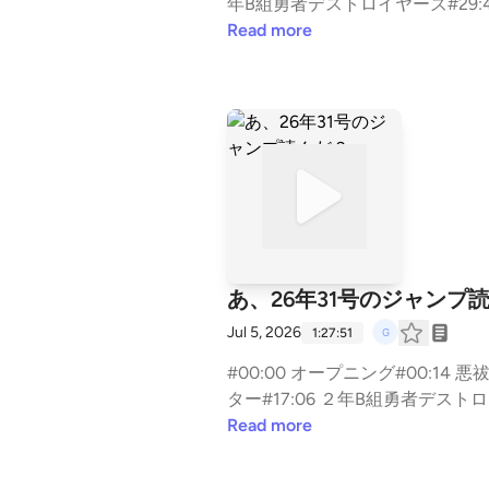
年B組勇者デストロイヤーズ#29:47 
カノンマスター#47:08 SAKAMOT
Read more
#63:04 悪祓士のキヨシくん#65:3
82:33 目次とか#90:53 コメント
あ、26年31号のジャンプ
Jul 5, 2026
1:27:51
#00:00 オープニング#00:14 悪
ター#17:06 ２年B組勇者デストロイヤー
8 アニマルシグナル#34:13 ロクのお
Read more
56 夏と虫籠#60:52 しのびごと#6
メント返し