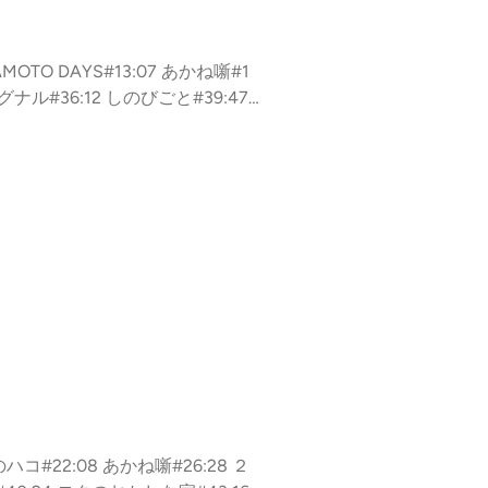
OTO DAYS#13:07 あかね噺#1
グナル#36:12 しのびごと#39:47
58 アイボーイ（読切）#54:31 HUN
 夏と虫籠#67:57 ２年B組勇者デスト
のハコ#22:08 あかね噺#26:28 ２