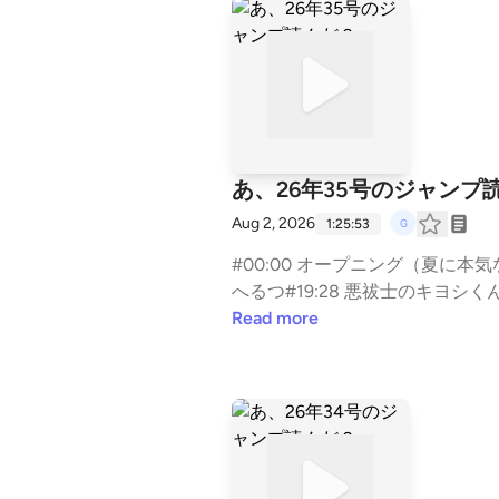
あ、26年35号のジャンプ
Aug 2, 2026
1:25:53
#00:00 オープニング（夏に本気なジャン
へるつ#19:28 悪祓士のキヨシくん
（読切）#37:35 カノンマスター#41:
Read more
マルシグナル#55:36 僕とロボコ#5
ズ#71:26 夏と虫籠#74:20 目次