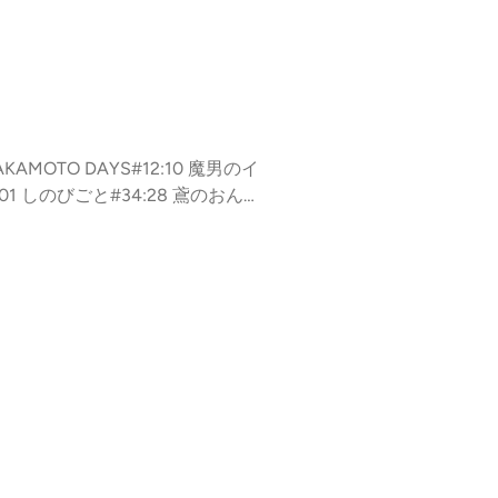
AMOTO DAYS#12:10 魔男のイ
1:01 しのびごと#34:28 鳶のおんが
51 アニマルシグナル#50:38 ロクのお
と虫籠#66:00 回撃のキナト#68:5