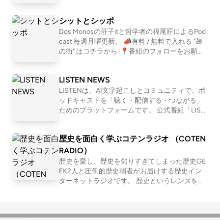
GQfqzkBO2bNF?si=1l0b2OBlTJq 📩おたより宛
ーマを１つ設定して、モヤモヤを言語化してい
先 https://forms.gle/E6oFMLDcrJhUH2g57 番
くNEOな座談Podcastです。2011〜2016年「二
シットとシッポ
組公式SNS https://x.com/yori_suna （インス
軍ラジオ」(ApplePodcast)、2017〜2024年「恋
タもある） 🚗🚥番組公式コミュニティ http
愛よももやまばなし」(ニコ生→Podcast)を配信
Dos Monosの荘子itと哲学者の福尾匠によるPod
s://rooom.listen.style/p/ 📨その他、番組へのお
していました。清田隆之(文筆業)、森田(会社
cast 毎週月曜更新。 📣有料 / 無料で入れる "疎
問い合わせはコチラまで yorisuna24@gmail.co
員)、ワッコ(会社員)、さとう(会社員)の４人で
の街" はコチラから ⁠ 📍番組のフォローをお願い
m
お届けします。
します https://linktr.ee/shitshippo 📍X シットと
シッポ @shitshippo 荘子it @ZoZhit 福尾匠 @tw
LISTEN NEWS
eetingtakumi 📩シットとシッポへの問い合わせ
はコチラ
LISTENは、AI文字起こしとコミュニティで、ポ
ッドキャストを「聴く・配信する・つながる」
ためのプラットフォームです。 公式番組「LIST
EN NEWS」では、開発の裏話や近況も交えつ
つ、最新情報をお届けします。 LISTENはこちら
歴史を面白く学ぶコテンラジオ （COTEN
→ https://listen.style/
RADIO）
歴史を愛し、歴史を知りすぎてしまった歴史GE
EK2人と圧倒的歴史弱者がお届けする歴史イン
ターネットラジオです。 歴史というレンズを通
して「人間とは何か」「私たち現代人の抱える
悩み」「世の中の流れ」を痛快に読み解いてい
く！？ 笑いあり、涙ありの新感覚・歴史キュレ