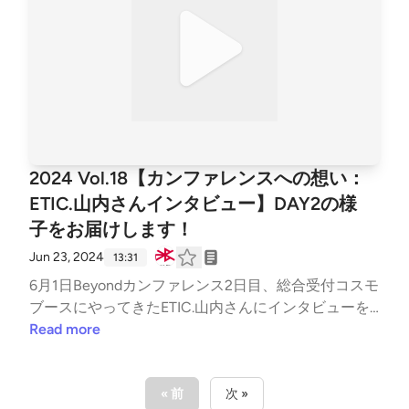
2024 Vol.18【カンファレンスへの想い：
ETIC.山内さんインタビュー】DAY2の様
子をお届けします！
Jun 23, 2024
13:31
6月1日Beyondカンファレンス2日目、総合受付コスモ
ブースにやってきたETIC.山内さんにインタビューを
行いました。今回のカンファレンスへの想いなど語っ
Read more
ていただきました。
« 前
次 »