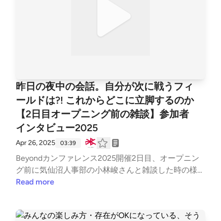
昨日の夜中の会話。自分が次に戦うフィ
ールドは?! これからどこに立脚するのか
【2日目オープニング前の雑談】参加者
インタビュー2025
Apr 26, 2025
03:39
Beyondカンファレンス2025開催2日目、オープニン
グ前に気仙沼人事部の小林峻さんと雑談した時の様子
をお届けします。昨夜の二次会も盛り上がったようで
Read more
す！