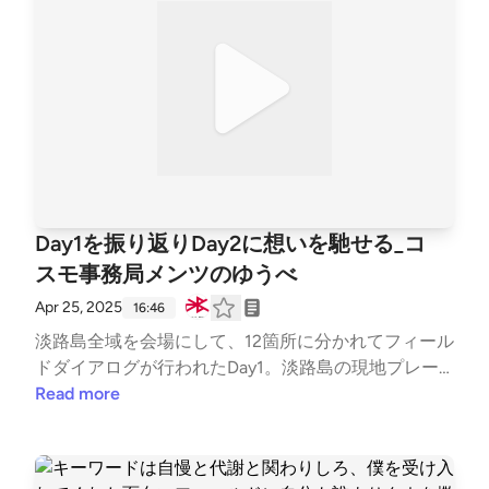
Day1を振り返りDay2に想いを馳せる_コ
スモ事務局メンツのゆうべ
Apr 25, 2025
16:46
淡路島全域を会場にして、12箇所に分かれてフィール
ドダイアログが行われたDay1。淡路島の現地プレー
ヤーを15人ほどの小グループで訪れ、プレーヤーの方
Read more
と参加者で一緒になって対話しました。夜22時近
く、宿泊先に戻ってきたメンバーが、互いのフィール
ド先での出来事を話していると、Day1のキーワード