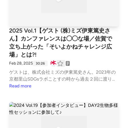
まちづくり推進部 共創推進グループ ）河村翔（株
式会社ジャムセッションズ 共同代表／京都超SDGs
コンソーシアム 事務局）日出間真理子（NPO法人E
TIC. コーディネーター）
2025 Vol.1【ゲスト (株)ミズ伊東篤史さ
ん】カンファレンスは◯◯な場／佐賀で
立ち上がった「そいよかねチャレンジ広
場」とは?!
Feb 28, 2025
30:26
ゲストは、株式会社ミズの伊東篤史さん。2023年の
京都里山SDGsラボことすの時から過去２回に渡り参
加された伊東さんが●どんなことを感じ、どんな影響
Read more
を受けて今に至るのか●推進リーダーを務めるプロジ
ェクトと、佐賀・九州地域への思い●今年のカンファ
レンスに期待していることを伺いました！ 冒頭で
は、佐賀で立ち上がった「そいよかねチャレンジ広
場」の話題を通じて、企業がその活動として地域を元
気にする方法を模索するリアルをお聞きしています。