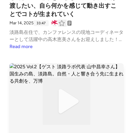
渡したい、自ら何かを感じて動き出すこ
ETIC. ）
とでコトが生まれていく
Mar 14, 2025
33:47
淡路島在住で、カンファレンスの現地コーディネータ
ーとして活躍中の高木恵美さんをお迎えしました！プ
ロジェクトが生まれる瞬間、大事にしているのは、自
Read more
ら何かを感じて動き出すことだという高木さん。島外
の人と掛け合わさることは、そうして自分からプロジ
ェクトをやろうと思う原動力になってきたとのこと
で、Beyondカンファレンスが淡路島にやってくるの
に期待感をもっているそうです。 〇ゲスト〇高木恵
美さん神奈川県横浜市生まれ。2010年、結婚を機に
香川へ移住し、フリーランスでウェブ企画・制作を始
める。2011年、自主保育サークルに出会い、運営し
ながら子どもたちと自然の中で過ごす豊かさを体感。
2015年より淡路島に移住し「森のようちえんまんま
る」を友人と始める。2016年にハタラボ島協同組合
を立ち上げる。2019年よりGLASS ONION学習塾の数