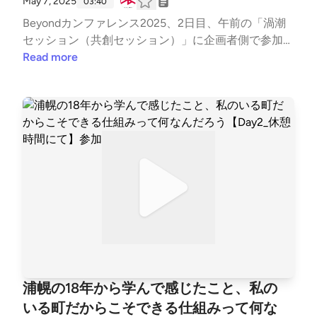
May 7, 2025
03:40
Beyondカンファレンス2025、2日目、午前の「渦潮
セッション（共創セッション）」に企画者側で参加さ
れた方のインタビューをお届けします！
Read more
浦幌の18年から学んで感じたこと、私の
いる町だからこそできる仕組みって何な