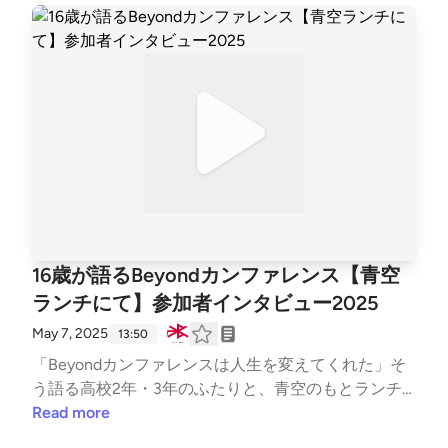
16歳が語るBeyondカンファレンス【青空
ランチにて】参加者インタビュー2025
May 7, 2025
13:50
「Beyondカンファレンスは人生を変えてくれた」そ
う語る高校2年・3年のふたりと、青空のもとランチ
を広げながら語り合います
Read more