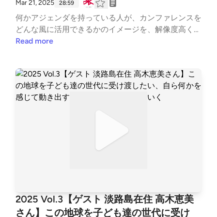
Mar 21, 2025
28:59
年、シマトワークス設立。 〇パーソナリティ◯伊東
何かアジェンダを持っている人が、カンファレンスを
篤史（株式会社 ミズ 経営戦略本部 まちづくり推
どんな風に活用できるかのイメージを、解像度高く持
進部 共創推進グループ ）北川幸子（NPO法人ETIC.
っている方のひとりが横山真輔さんです。「Campus
Read more
）
Everywhere構想」を進める起業家であり、昨年はカ
ンファレンス事務局として企業連携や大！懇親会の企
画・進行をぐいっと進めてきた方でもあります。「カ
ンファレンスがきっかけでめちゃくちゃ繋がりが出来
た」と言う横山さんが、共創セッションに期待するこ
ととは?! 〇ゲスト〇横山真輔さん株式会社ウニベル
代表。電通での勤務経験や大学講師としての経験を通
じて、地方の学生が直面する教育機会の格差に強い関
心を持つ。地方学生が抱える課題を解消し、全ての学
生に平等な学び・挑戦の機会を提供するため、「Ca
mpus Everywhere構想」を推進。広島大学人間社会科
学研究科教育科学専攻教育学プログラム高等教育学コ
ース博士課程前期在籍中。 〇パーソナリティ◯河村
2025 Vol.3【ゲスト 淡路島在住 高木恵美
翔（株式会社ジャムセッションズ 共同代表／京都超
さん】この地球を子ども達の世代に受け
SDGsコンソーシアム 事務局）北川幸子（NPO法人