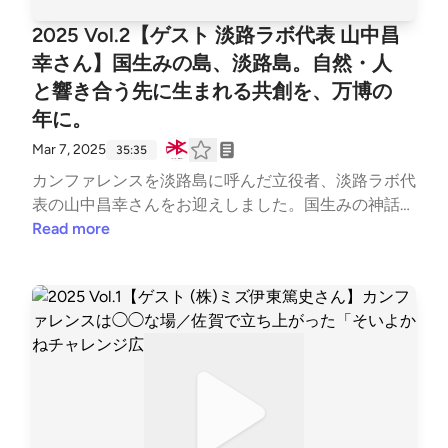
学講師。教育と環境に関わる場づくりに力を注いでい
2025 Vol.2【ゲスト 淡路ラボ代表 山中昌
る。 〇パーソナリティ◯北川幸子（NPO法人ETIC. ）
幸さん】国生みの島、淡路島。自然・人
日出間真理子（NPO法人ETIC. ）
と響き合う先に生まれる共創を、万博の
年に。
Mar 7, 2025
35:35
カンファレンスを淡路島に呼んだ立役者、淡路ラボ代
表の山中昌幸さんをお迎えしました。国生みの神話
や、島で育まれた文化（淡路島モンキーセンターの猿
Read more
がその象徴！）と、山中さん自身がキャリアの中で築
いてこられた文脈が重なった2020年。そこから何が
生まれ、世界に広がるAuthentic Japanの活動へと繋
がり、2025年万博の年になるのか。山中さんの歩み
という物語を通じて、淡路島でカンファレンスをする
意義を感じる回となりました！ 〇ゲスト〇 山中昌幸
さん淡路ラボ事務局 代表、大正大学地域構想研究所
淡路支局長、NPO法人JAEファウンダー 〇パーソナ
リティ◯伊東篤史（株式会社 ミズ 経営戦略本部