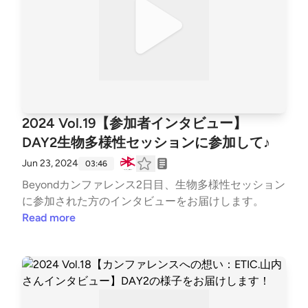
そして伊東さんとの会話から、カンファレンスを通じ
て人々のつながりや、新たな発見が生まれていること
が明らかになっていきます。カンファレンスが人々の
挑戦を応援する場であることや、自らのテーマを深め
てく環境についてと話題は広がっていき．．．！ 〇
ゲスト〇 伊東篤史さん（株式会社 ミズ 経営戦略本
部 まちづくり推進部 共創推進グループ） 〇パー
2024 Vol.19【参加者インタビュー】
ソナリティ◯日出間真理子（NPO法人ETIC.）
DAY2生物多様性セッションに参加して♪
Jun 23, 2024
03:46
Beyondカンファレンス2日目、生物多様性セッション
に参加された方のインタビューをお届けします。
Read more