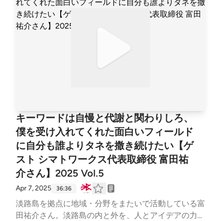
「拡張」「何を新しく手に入れたのか？」、Day2の
「何を研ぎ澄ましたいですか？」へと話が展開してい
きます。オープニングセッション、ウスビ・サコ氏の
ゲストトーク「100年後の未来を考える」とのつなが
りも見えてきて…！
キーワードは自慢と代謝と関わりしろ、
僕を受け入れてくれた面白いフィールド
に自分も誰よりタネを撒き続けたい【ゲ
スト シマトワークス代表取締役 富田祐
介さん】2025 Vol.5
Apr 7, 2025
36:36
淡路島を拠点に地域・分野をまたいで活動している富
田祐介さん。淡路島の内と外を、人とアイデアの力で