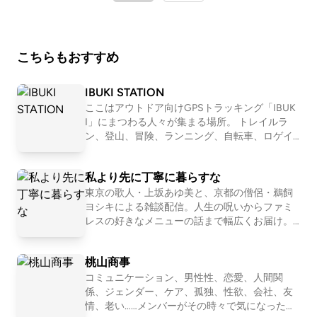
こちらもおすすめ
IBUKI STATION
ここはアウトドア向けGPSトラッキング「IBUK
I」にまつわる人々が集まる場所。 トレイルラ
ン、登山、冒険、ランニング、自転車、ロゲイ
ニング、、 スタイルは数あれど、共通している
のは自然を楽しみ、そして人とのつながりも楽
私より先に丁寧に暮らすな
しむ姿勢。 自然を目一杯楽しみ、苦しみなが
ら、人と接する喜びにも気付く。 アウトドアを
東京の歌人・上坂あゆ美と、京都の僧侶・鵜飼
満喫するみなさんが、ほっとできるIBUKI STATI
ヨシキによる雑談配信。人生の呪いからファミ
ONです。 IBUKI https://ibuki.run/ 近藤淳也 IBU
レスの好きなメニューの話まで幅広くお届け。
KIを提供する株式会社OND代表。ポッドキャス
【初めての方におすすめ回】 #30 お菓子が人間
トプラットフォーム「LISTEN」も展開 桑原佑輔
だったら誰と付き合いたいか真剣に考える http
桃山商事
OND所属。IBUKI事業担当営業・テクニカルデ
s://open.spotify.com/episode/751EzuNXjpgP2i5
ィレクター 中川和美 OND所属。IBUKI担当。ト
3P7OtX7?si=XxN2eddURsas_JWE6KFu-A #163
コミュニケーション、男性性、恋愛、人間関
レイルランナー
恋愛ってマーージでクソだと思っている人の話
係、ジェンダー、ケア、孤独、性欲、会社、友
https://open.spotify.com/episode/1WgeglhRT5
情、老い……メンバーがその時々で気になったテ