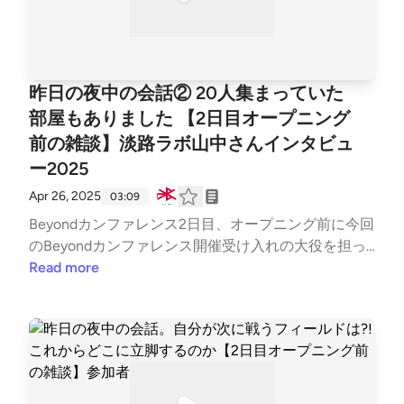
昨日の夜中の会話② 20人集まっていた
部屋もありました 【2日目オープニング
前の雑談】淡路ラボ山中さんインタビュ
ー2025
Apr 26, 2025
03:09
Beyondカンファレンス2日目、オープニング前に今回
のBeyondカンファレンス開催受け入れの大役を担っ
ていらっしゃる淡路ラボの山中さんにお話を伺いまし
Read more
た！