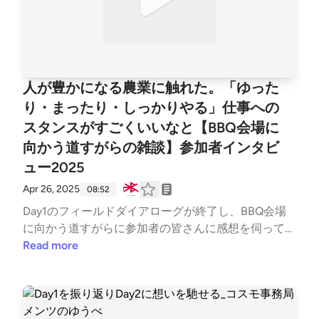
人が豊かになる農業に触れた。「ゆった
り・まったり・しっかりやる」仕事への
スタンスがすごくいいなと【BBQ会場に
向かう道すがらの雑談】参加者インタビ
ュー2025
Apr 26, 2025
08:52
Day1のフィールドダイアローグが終了し、BBQ会場
に向かう道すがらに参加者の皆さんに感想を伺ってみ
ました！フィールドダイアログBチームの、体験直後
Read more
の生の声をお聞きください！タマネギ畑を横目に見な
がらの会話でした♪