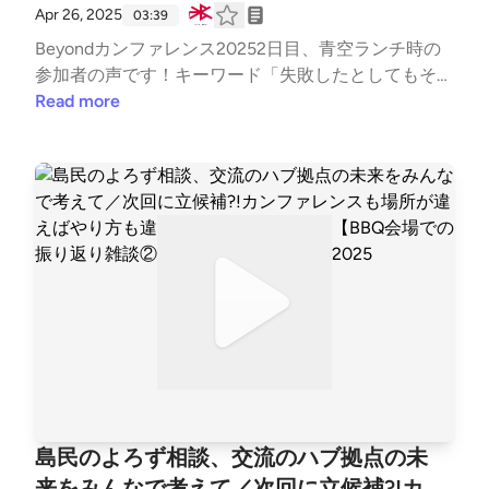
Apr 26, 2025
03:39
Beyondカンファレンス20252日目、青空ランチ時の
参加者の声です！キーワード「失敗したとしてもそれ
も肥料になるよね」「課題はあるかもしれないけどや
Read more
ってみよう」
島民のよろず相談、交流のハブ拠点の未
来をみんなで考えて／次回に立候補?!カ