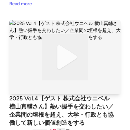
つないでいます。例えばリモートワークやワーケーシ
Read more
ョンについても、何年も前から「やってみる」ことを
通して、今までに出会った人たちに、そしてこれから
出会える人たちに、提案をしてきた富田さん。その企
画力を、島外企業の新規事業立ち上げやリブランディ
ング支援から、インバウンド観光やまちおこし、企業
の社内研修プログラムといかんなく発揮される中で、
ご自身も淡路島の土地と人に出会い直してきました。
そんな富田さんが、そしてカンファレンス参加者に感
じてもらいたい淡路島の魅力、そしてBeyondカンフ
ァレンスという機会に寄せる期待とは?! ◯ゲスト◯
富田祐介さん（シマトワークス代表取締役）兵庫県神
戸市出身。2005年、大学卒業後、フリーランスとし
て建築設計業務（神戸・淡路島）。2006年、株式会
2025 Vol.4【ゲスト 株式会社ウニベル
社日建ハウジングシステム勤務（東京）。設計事務所
横山真輔さん】熱い握手を交わしたい／
に勤務する傍ら東京・淡路島を中心にイベントを開催
企業間の垣根を超え、大学・行政とも協
2012年、淡路はたらくカタチ研究島立上げ（淡路
島）、事業推進員として勤務。2013年、淡路はたら
働して新しい価値創造をする
くカタチ研究島 GOODDESIGN特別賞受賞。2014