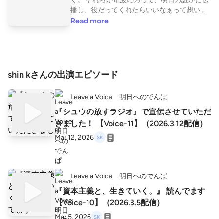
く。 それらが電波にのって、明日の誰かに伝
播し、役だってくれたらいいなぁって想いで
始めたPodcastです。 なるべく毎週木曜日配
Read more
信中。 ハッシュタグ #明日へのでんぱ でご感
想ご意見くださると嬉しいです。 ツイッター
アカウント https://x.com/K_Shinichi3 ま
た、お便りフォームはこちらです。 ➡ http
s://forms.gle/mtGYPZYTGRu3ce9B9 〔LISTE
shin kさんの出演エピソード
N〕 https://listen.style/p/kshinichi3 〔Spotif
y〕 https://open.spotify.com/show/4gwfDDU
Leave a Voice 明日へのでんぱ
eHfjDWmU6U7k8qp 〔Amazon Music〕 http
s://music.amazon.co.jp/podcasts/93e84b17-
『シュウの放すラジオ』で宣伝させていただ
2b2b-4e71-b05c-f384d1456128/leave-a-voi
きました！ 【Voice-11】（2026.3.12配信）
ce BGM 『秋の足音』 written by ゆうり(Yuli A
udio Craft)
Mar 12, 2026
Leave a Voice 明日へのでんぱ
『資本主義と、生きていく。』 読んでます
【Voice-10】（2026.3.5配信）
Mar 5, 2026