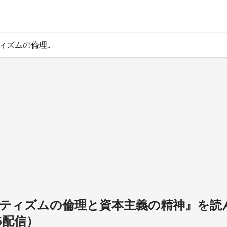
ズムの倫理..
ィズムの倫理と資本主義の精神』を読んで 
16配信）