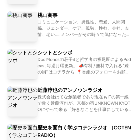
ニング、、 スタイルは数あれど、共通している
のは自然を楽しみ、そして人とのつながりも楽
桃山商事
しむ姿勢。 自然を目一杯楽しみ、苦しみなが
ら、人と接する喜びにも気付く。 アウトドアを
コミュニケーション、男性性、恋愛、人間関
満喫するみなさんが、ほっとできるIBUKI STATI
係、ジェンダー、ケア、孤独、性欲、会社、友
ONです。 IBUKI https://ibuki.run/ 近藤淳也 IBU
情、老い……メンバーがその時々で気になったテ
KIを提供する株式会社OND代表。ポッドキャス
ーマを１つ設定して、モヤモヤを言語化してい
トプラットフォーム「LISTEN」も展開 桑原佑輔
くNEOな座談Podcastです。2011〜2016年「二
シットとシッポ
OND所属。IBUKI事業担当営業・テクニカルデ
軍ラジオ」(ApplePodcast)、2017〜2024年「恋
ィレクター 中川和美 OND所属。IBUKI担当。ト
愛よももやまばなし」(ニコ生→Podcast)を配信
Dos Monosの荘子itと哲学者の福尾匠によるPod
レイルランナー
していました。清田隆之(文筆業)、森田(会社
cast 毎週月曜更新。 📣有料 / 無料で入れる "疎
員)、ワッコ(会社員)、さとう(会社員)の４人で
の街" はコチラから ⁠ 📍番組のフォローをお願い
お届けします。
します https://linktr.ee/shitshippo 📍X シットと
シッポ @shitshippo 荘子it @ZoZhit 福尾匠 @tw
近藤淳也のアンノウンラジオ
eetingtakumi 📩シットとシッポへの問い合わせ
はコチラ
株式会社はてな創業者であり現在もITの第一線
で働く近藤淳也が、京都の宿UNKNOWN KYOT
Oにやって来る「好きなことを仕事にしている
人」を深堀りすることで、世の中の多様な仕事
やキャリア、生き方・働き方を「リアルな実
歴史を面白く学ぶコテンラジオ （COTEN
例」として紐解いていきます。 . 【ホスト：近藤
淳也】 株式会社OND代表取締役社長、株式会社
RADIO）