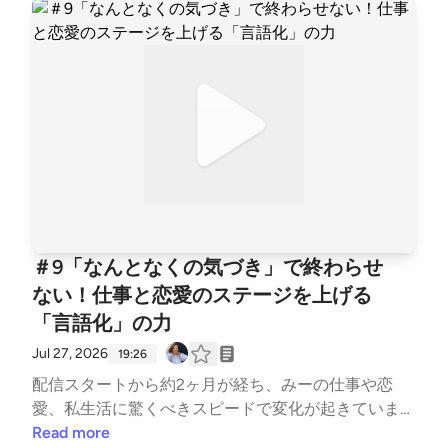
のブレーキ」について、みーちゃんとゆるく深掘りし
ました！ 意見を言うのをジャマする「3つの心理的ブ
レーキ」や、過去の経験が恋愛パターンに与える影響
などを紐解いています。 嫌われるのが怖くて相手の
ペースに合わせてしまう…という方に、自分軸で心地
よく関係を築くヒントをお届けします🎧（最後には
「みーちゃんがなぜ関西弁を話さないのか？」という
ゆるい雑談も入っています笑）ご感想・ご質問・お悩
みを募集しています。 番組で話してほしいテーマ
や、聴いて感じたことなど、お気軽にお送りくださ
い。 匿名OK。番組内でご紹介することがあります。
＃9「なんとなくの気づき」で終わらせ
感想、質問はこちら https://forms.gle/7eQYEqZwPBZ
ない！仕事と恋愛のステージを上げる
nWBjf8 ￣￣￣￣￣￣￣￣￣￣￣￣ （パーソナリテ
「言語化」の力
ィ） ▷谷口 絢子 ライフキャリアコーチ／元公務員 セ
ッション実績3,300時間超。 自己理解を起点に、恋愛
Jul 27, 2026
19:26
や人生の中で繰り返してしまうパターンや、言葉にな
配信スタートから約2ヶ月が経ち、みーの仕事や恋
らない違和感を一緒に紐解くコーチングをしていま
愛、私生活に驚くべきスピードで変化が起きていま
す。 まじめに頑張ってきた人が、恋愛も人生も“ただ
す！今回のメインテーマは、人生のステージを一段引
Read more
の私”で選び直していくことを支えています。◎Instag