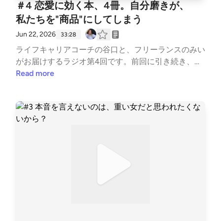
恋愛や仕事、人間関係の中で感じたことを、等身大の
＃4 恋愛に効く本、4冊。自分磨きが、
コーチ／元公務員「優しく聴いてくれるのに、ズバッ
言葉で話しています。
私たちを"商品"にしてしまう
と言ってくれる」「ぐるぐるしていたモヤモヤが、言
葉になった」セッションを受けた方から、そんな言葉
Jun 22, 2026
33:28
をいただいてきました。セッション実績3,300時間
ライフキャリアコーチの谷口と、フリーランスのみい
超。自己理解を起点に、恋愛や人生の中で繰り返して
がお届けするラジオ第4回です。前回に引き続き、今
しまうパターンや、言葉にならない違和感を一緒に紐
回も「恋愛・パートナーシップ」をテーマにお話しし
Read more
解くコーチングをしています。まじめに頑張ってきた
ています。今回は、恋愛やパートナーシップを考える
人が、恋愛も人生も“ただの私”で選び直していくこと
時におすすめしたい本を4冊ご紹介しました。良かれ
を支えています。◎Instagramhttps://www.instagram.
と思ってやっている「自分磨き」が、いつの間にか
com/ayako_coach/◎notehttps://note.com/ayako_co
「選ばれるための努力」になっていないか。かわいく
ach◎メルマガ（登録特典：3分でわかる「AI脳内キ
見られたい。いい女だと思われたい。条件で選ばれる
ャラ診断」）https://my59p.com/p/r/L7n1yIgq▷ みい
自分にならなきゃ。そんなふうに頑張ることが、気づ
ちゃん世界を旅するフリーランス／元大学職員まじめ
かないうちに自分自身を恋愛市場の"商品"のように扱
に、ちゃんと、間違えないように。そんなふうに生き
うことにつながっているのかもしれない。恋と愛の違
てきた自分を少しずつほどきながら、恋愛や仕事、人
い、男女のすれ違い、恋愛中の不安、そして「恐れ」
間関係の中で感じたことを、等身大の言葉で話してい
からではなく「愛」から行動することについて話が広
ます。
がっていきました。抽象度の高い本を「いい本だった
な」で終わらせず、自分の経験や具体的な行動とつな