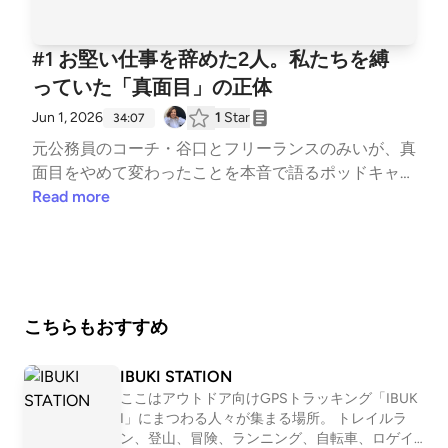
#1 お堅い仕事を辞めた2人。私たちを縛
っていた「真面目」の正体
Jun 1, 2026
1
Star
34:07
元公務員のコーチ・谷口とフリーランスのみいが、真
面目をやめて変わったことを本音で語るポッドキャス
ト「元真面目のモットー」です。記念すべき第1回の
Read more
テーマは「真面目」。「ちゃんとしなきゃ」という呪
縛で一歩が重くなる話から、親の期待、お兄ちゃんへ
のコンプレックスまで。掘り下げていくと、無意識に
採用していた他人の価値観が見えてきました。真面目
さを紐解くことは、自分を縛るものから自由になる第
こちらもおすすめ
一歩かもしれません。（こんな内容を話していま
す）・「ちゃんとしなきゃ」の呪縛で一歩が重くなる
IBUKI STATION
話・真面目って損するイメージ、なぜ？・親の期待と
ここはアウトドア向けGPSトラッキング「IBUK
お兄ちゃんへのライバル心・無意識に採用していた他
I」にまつわる人々が集まる場所。 トレイルラ
人の価値観
ン、登山、冒険、ランニング、自転車、ロゲイ