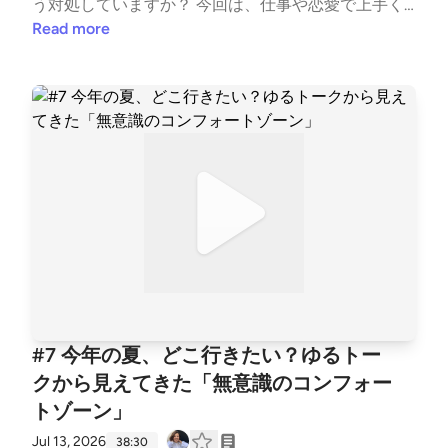
う対処していますか？ 今回は、仕事や恋愛で上手く
ーランス／元大学職員まじめに、ちゃんと、間違えな
いかない時に現れる「エネルギーの使い方の2パター
Read more
いように。 そんなふうに生きてきた自分を少しずつ
ン」を構造的に紐解きました。・嫌な感情から目を背
ほどきながら、恋愛や仕事、人間関係の中で感じたこ
け、予定を詰め込んで「行動で逃げる」タイプ（み
とを、等身大の言葉で話しています。
ー） ・事実と自己価値を混同し、「自分が悪い」と
自己否定で「止まる」タイプ（谷口）一見真逆の行動
に見えますが、実はどちらも「自分の現在地（本当の
感情）から目を背け、防衛している」という本質は同
じです。 番組後半では、この無意識のパターンに気
づき、ノートを用いて「事実」と「感情」を論理的に
切り分けるステップを解説しています。自分のパター
ンを客観的に把握したい方は、ぜひご自身と照らし合
わせながら聴いてみてください。ご感想・ご質問・お
悩みを募集しています。 番組で話してほしいテーマ
や、聴いて感じたことなど、お気軽にお送りくださ
#7 今年の夏、どこ行きたい？ゆるトー
い。 匿名OK。番組内でご紹介することがあります。
クから見えてきた「無意識のコンフォー
感想、質問はこちら https://forms.gle/7eQYEqZwPBZ
トゾーン」
nWBjf8 ￣￣￣￣￣￣￣￣￣￣￣￣ （パーソナリテ
ィ） ▷谷口 絢子 ライフキャリアコーチ／元公務員 セ
Jul 13, 2026
38:30