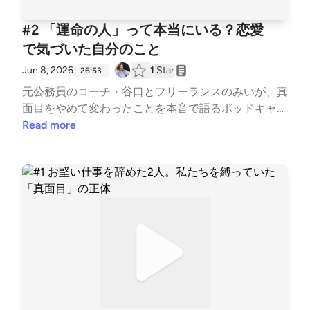
「優しく聴いてくれるのに、ズバッと言ってくれる」
#2 「運命の人」って本当にいる？恋愛
「ぐるぐるしていたモヤモヤが、言葉になった」セッ
ションを受けた方から、そんな言葉をいただいてきま
で気づいた自分のこと
した。セッション実績3,300時間超。自己理解を起点
Jun 8, 2026
1
Star
26:53
に、恋愛や人生の中で繰り返してしまうパターンや、
元公務員のコーチ・谷口とフリーランスのみいが、真
言葉にならない違和感を一緒に紐解くコーチングをし
面目をやめて変わったことを本音で語るポッドキャス
ています。まじめに頑張ってきた人が、恋愛も人生
ト「元真面目のモットー」です。今回のテーマは恋
Read more
も“ただの私”で選び直していくことを支えています。
愛。価値観が変わると好きになる人のタイプも変わ
◎Instagramhttps://www.instagram.com/ayako_coac
る、という話からスタートして、元メンヘラ時代のリ
h/◎notehttps://note.com/ayako_coach◎メルマガ
アル、「付き合ってる」という言葉があるかないか問
（登録特典：3分でわかる「AI脳内キャラ診断」）htt
題まで。自分の気持ちを重くならずに伝えるってどう
ps://my59p.com/p/r/L7n1yIgq▷ みいちゃん世界を旅
いうこと？
するフリーランス／元大学職員まじめに、ちゃんと、
間違えないように。そんなふうに生きてきた自分を少
しずつほどきながら、恋愛や仕事、人間関係の中で感
じたことを、等身大の言葉で話しています。