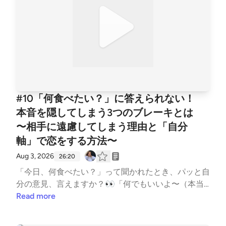
#10「何食べたい？」に答えられない！
本音を隠してしまう3つのブレーキとは
〜相手に遠慮してしまう理由と「自分
軸」で恋をする方法〜
Aug 3, 2026
26:20
「今日、何食べたい？」って聞かれたとき、パッと自
分の意見、言えますか？👀「何でもいいよ〜（本当
はパスタがいいけど、面倒なやつって思われたくない
Read more
な…）」と、無意識に相手に遠慮して本音を隠してし
まうこと、ありますよね。 今回はそんな「自己開示