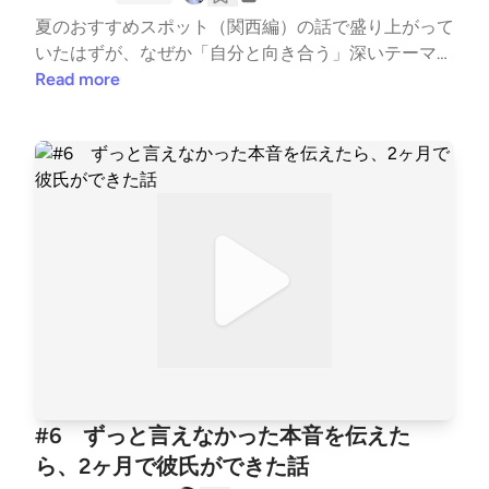
ッション実績3,300時間超。 自己理解を起点に、恋愛
夏のおすすめスポット（関西編）の話で盛り上がって
や人生の中で繰り返してしまうパターンや、言葉にな
いたはずが、なぜか「自分と向き合う」深いテーマ
らない違和感を一緒に紐解くコーチングをしていま
へ……。 行きたい場所の話から、私たちが普段どれだ
Read more
す。 まじめに頑張ってきた人が、恋愛も人生も“ただ
け「コンフォートゾーン（無難で快適な場所）」にと
の私”で選び直していくことを支えています。 ◎Insta
どまろうとしているかが浮き彫りに。楽しく聴きなが
gram https://www.instagram.com/ayako_coach/ ◎no
ら、自分の本音にハッと気づける時間をお届けしま
te https://note.com/ayako_coach ◎メルマガ（登録
す。ご感想・ご質問・お悩みを募集しています。番組
特典：3分でわかる「AI脳内キャラ診断」） https://m
で話してほしいテーマや、聴いて感じたことなど、お
y59p.com/p/r/L7n1yIgq ▷ みいちゃん 世界を旅する
気軽にお送りください。匿名OK。番組内でご紹介す
フリーランス／元大学職員まじめに、ちゃんと、間違
ることがあります。感想、質問はこちらhttps://form
えないように。 そんなふうに生きてきた自分を少し
s.gle/7eQYEqZwPBZnWBjf8￣￣￣￣￣￣￣￣￣￣￣
ずつほどきながら、恋愛や仕事、人間関係の中で感じ
￣（パーソナリティ）▷谷口 絢子ライフキャリアコ
たことを、等身大の言葉で話しています。
ーチ／元公務員セッション実績3,300時間超。自己理
解を起点に、恋愛や人生の中で繰り返してしまうパタ
ーンや、言葉にならない違和感を一緒に紐解くコーチ
ングをしています。まじめに頑張ってきた人が、恋愛
#6 ずっと言えなかった本音を伝えた
も人生も“ただの私”で選び直していくことを支えてい
ら、2ヶ月で彼氏ができた話
ます。◎Instagramhttps://www.instagram.com/ayako