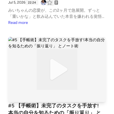
_coach/◎notehttps://note.com/ayako_coach◎メル
Jul 5, 2026
22:24
マガ（登録特典：3分でわかる「AI脳内キャラ診
みいちゃんの恋愛が、この2ヶ月で急展開。ずっと
断」）https://my59p.com/p/r/L7n1yIgq▷ みいちゃん
「重いかな」と飲み込んでいた本音を嫌われる覚悟で
世界を旅するフリーランス／元大学職員まじめに、ち
彼に伝えたら——去るどころか、ちゃんと大切にさ
Read more
ゃんと、間違えないように。そんなふうに生きてきた
れる関係になっていました。 「この年齢で、こんな
自分を少しずつほどきながら、恋愛や仕事、人間関係
ふうに誰かを好きになれると思ってなかった」と話す
の中で感じたことを、等身大の言葉で話しています。
みいちゃん。何が彼女を動かしたのか。恋愛やパート
ナーシップが動き出す人には、ある共通点がありま
す。それは「自分が本当に求めているもの」に、ちゃ
んとアクセスできること。この"自分が本当に求めて
いるもの"を見つけるセッションを、7月10日（金）2
0時から募集します。詳細はブログでご案内予定で
す。この話、実はnoteにも詳しく書いています。み
いちゃんの体験と、なぜそれで現実が動くのかは、n
oteにも詳しく書いています。番組と合わせて読んで
みてください🤍 ▼「止まっていた関係が、急に進展
するのはこんな時」 ご感想・ご質問・お悩みを募集
#5 【手帳術】未完了のタスクを手放す!
しています。番組で話してほしいテーマや、聴いて感
本当の自分を知るための「振り返り」 と