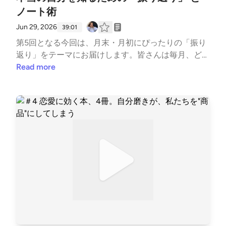
じたことなど、お気軽にお送りください。匿名OK。
ノート術
番組内でご紹介することがあります。感想、質問はこ
ちらhttps://forms.gle/7eQYEqZwPBZnWBjf8￣￣￣
Jun 29, 2026
39:01
￣￣￣￣￣￣￣￣￣（パーソナリティ）▷谷口 絢子
第5回となる今回は、月末・月初にぴったりの「振り
ライフキャリアコーチ／元公務員「優しく聴いてくれ
返り」をテーマにお届けします。皆さんは毎月、どん
るのに、ズバッと言ってくれる」「ぐるぐるしていた
な振り返りをしていますか?ワクワクリストを作って
Read more
モヤモヤが、言葉になった」セッションを受けた方か
みたものの、実はそれが「偽物のワクワク(他人の目
ら、そんな言葉をいただいてきました。セッション実
を気にしたもの、世間の正解)」だった...なんてことは
績3,300時間超。自己理解を起点に、恋愛や人生の中
ありませんか?今回は、振り返りを通じて「自分に合
で繰り返してしまうパターンや、言葉にならない違和
う・合わない」を知る自己理解のステップや、頭の容
感を一緒に紐解くコーチングをしています。まじめに
量を奪う「未完了のタスク」を書き出してスッキリさ
頑張ってきた人が、恋愛も人生も“ただの私”で選び直
せるノート術(ブレインダンプ)について深掘りしまし
していくことを支えています。◎Instagramhttps://w
た。最後には関西名物「551蓬莱」の豚まんトーク
ww.instagram.com/ayako_coach/◎notehttps://note.
も!? ご感想・ご質問・お悩みを募集しています。番
com/ayako_coach◎メルマガ（登録特典：3分でわか
組で話してほしいテーマや、聴いて感じたことなど、
る「AI脳内キャラ診断」）https://my59p.com/p/r/L7
お気軽にお送りください。匿名OK。番組内でご紹介
n1yIgq▷ みいちゃん世界を旅するフリーランス／元
することがあります。感想、質問はこちらhttps://for
大学職員まじめに、ちゃんと、間違えないように。そ
ms.gle/7eQYEqZwPBZnWBjf8￣￣￣￣￣￣￣￣￣￣
んなふうに生きてきた自分を少しずつほどきながら、
￣￣（パーソナリティ）▷谷口 絢子ライフキャリア