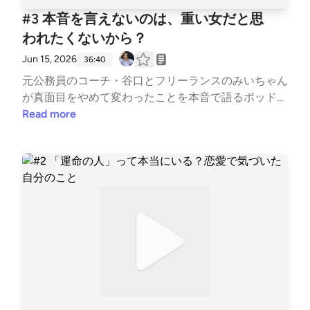
げて読むと、恋愛の見え方も少し変わるかもしれませ
#3 本音を言えないのは、重い女だと思
ん。【今回のトピック】・恋愛やパートナーシップに
われたくないから？
効くおすすめ本・フロム『愛するということ』の奥深
さと難しさ・自分磨きが、私たちを"商品"にしてしま
Jun 15, 2026
36:40
う時・男女で「愛してる」の意味が違って聞こえるこ
元公務員のコーチ・谷口とフリーランスのみいちゃん
と・『ルールズ』から見る、恋愛中の行動の裏側・不
が真面目をやめて変わったことを本音で語るポッドキ
安や恐れから、相手の反応をコントロールしようとし
ャスト「元真面目のモットー」です。今回は、前回に
Read more
ていないか・少年漫画、Netflix、恋愛リアリティの
続いてみいちゃんの恋愛の話からスタート。「他の女
話にもちょっと脱線【紹介した本】・『愛するという
の子と2人でご飯に行ってほしくない」そう思ってい
こと』エーリッヒ・フロム・『恋愛脳』黒川 伊保
るのに、重い女だと思われるのが怖くて言えない。で
子・『上手な愛し方 The Rules of Love [新版]』リチ
も本当に伝えたいことは、相手を縛りたいというより
ャード・テンプラー・『愛とは、怖れを手ばなすこ
「あなたのことが好きなんだよ」という気持ちなのか
と』ジェラルド・G・ジャンポルスキー ご感想・ご質
もしれません。思っていることを伝えること。伝えな
問・お悩みを募集しています。番組で話してほしいテ
いことを選ぶこと。そして、言わずに我慢しているつ
ーマや、聴いて感じたことなど、お気軽にお送りくだ
もりの奥にある"めんどくさい"や"怖さ"を見ていくこ
さい。匿名OK。番組内でご紹介することがありま
と。重たい自分を隠すのではなく、「今の私はそうな
す。感想、質問はこちらhttps://forms.gle/7eQYEqZw
んだ」と一度引き受けてみる。そんな話になりまし
PBZnWBjf8￣￣￣￣￣￣￣￣￣￣￣￣（パーソナリ
た。当たり屋おじさんの話：
ティ）▷谷口 絢子ライフキャリアコーチ／元公務員