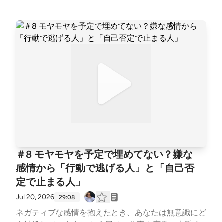
き上げる「言語化」の力。 日々のモヤモヤや「なん
ram https://www.instagram.com/ayako_coach/ ◎not
となく」の感情を言葉にして書き出すことで、自分の
e https://note.com/ayako_coach◎メルマガ（登録特
本当の気持ちに気づき、具体的な行動へと繋げていく
典：3分でわかる「AI脳内キャラ診断」） https://my5
ヒントをたっぷり語り合います。 ご感想・ご質問・
9p.com/p/r/L7n1yIgq ▷ みいちゃん 世界を旅するフリ
お悩みを募集しています。 番組で話してほしいテー
ーランス／元大学職員まじめに、ちゃんと、間違えな
マや、聴いて感じたことなど、お気軽にお送りくださ
いように。 そんなふうに生きてきた自分を少しずつ
い。 匿名OK。番組内でご紹介することがあります。
ほどきながら、恋愛や仕事、人間関係の中で感じたこ
感想、質問はこちら https://forms.gle/7eQYEqZwPBZ
とを、等身大の言葉で話しています。
nWBjf8 ￣￣￣￣￣￣￣￣￣￣￣￣ （パーソナリテ
ィ） ▷谷口 絢子 ライフキャリアコーチ／元公務員 セ
ッション実績3,300時間超。 自己理解を起点に、恋愛
や人生の中で繰り返してしまうパターンや、言葉にな
らない違和感を一緒に紐解くコーチングをしていま
＃8 モヤモヤを予定で埋めてない？嫌な
す。 まじめに頑張ってきた人が、恋愛も人生も“ただ
感情から「行動で逃げる人」と「自己否
の私”で選び直していくことを支えています。◎Instag
定で止まる人」
ram https://www.instagram.com/ayako_coach/ ◎not
e https://note.com/ayako_coach◎メルマガ（登録特
Jul 20, 2026
29:08
典：3分でわかる「AI脳内キャラ診断」） https://my5
ネガティブな感情を抱えたとき、あなたは無意識にど
9p.com/p/r/L7n1yIgq ▷ みいちゃん 世界を旅するフリ