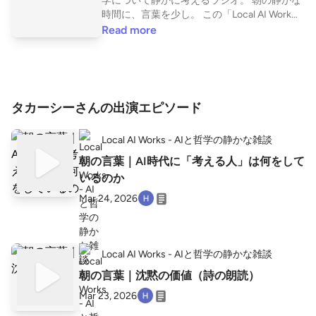
学について静かに考えるラジオ。 朝の静かな
時間に、言葉を少し。 この「Local AI Work
s」では AI時代の思考、そして哲学の言葉に
Read more
ついて ゆっくり雑談しています。 AIが答えを
出す時代に、 人間は何を考える存在になるの
か。 そんな問いを、 朝のコーヒーと一緒に考
えるラジオです。 また、SubstackというSNS
でも活動しております。 ぜひご登録お願いい
タカーシーさんの出演エピソード
たします。 https://substack.com/@takashiha
giwara?utm_source=user-menu ”ポッドキャ
Local AI Works - AIと哲学の静かな雑談
ストの書き起こしサービス「LISTEN」はこち
ら” https://listen.style/p/t_panda123?YLrnM4
朝の言葉｜AI時代に「考える人」は何をして
Mr
いるのか
Mar 24, 2026
Local AI Works - AIと哲学の静かな雑談
朝の言葉｜沈黙の価値（詩の朗読）
Mar 23, 2026