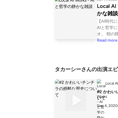
Local A
かな雑談
【AI時代
AIと哲学
オ。 朝の静かな時間に、言葉を少し。
この「Loca
Read more
思考、そし
くり雑談しています
時代に、 
のか。 そんな問いを、 朝のコーヒーと
タカーシーさんの出演エピ
一緒に考えるラジ
tackと
Local
す。 ぜひ
tps://subs
#2 かわ
utm_source=u
いて
トの書き起
Dec 4, 2020
こちら” https
3?YLrnM4