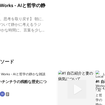
I Works - AIと哲学の静
に、思考を取り戻す】 朝に、
について静かに考えるラジ
l AI Works」では AI時代の
て哲学の言葉について ゆっ
。 AIが答えを出す
人間は何を考える存在になる
ソード
オです。 また、Subs
いうSNSでも活動しておりま
 AI Works - AIと哲学の静かな雑談
ご登録お願いいたします。 ht
tack.com/@takashihagiwara?
いいチンチラの残酷な歴史につ
#1
ser-menu ”ポッドキャス
Dec 4
こしサービス「LISTEN」は
://listen.style/p/t_panda12
Mr