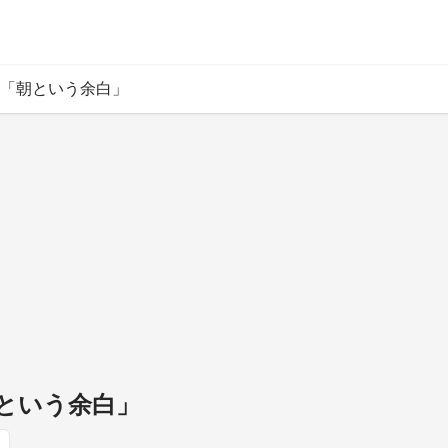
「朝という余白」
という余白」