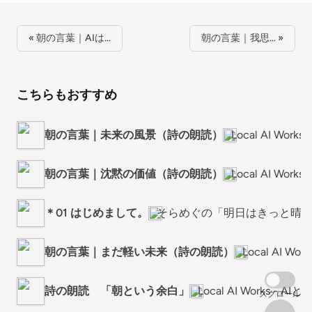
« 朝の言葉｜AIは…
朝の言葉｜我思… »
こちらもおすすめ
朝の言葉｜未来の風景（詩の朗読）
Local AI Wo
朝の言葉｜沈黙の価値（詩の朗読）
Local AI Wo
＊01 はじめまして。
そらめぐの「明日はきっと晴れ
朝の言葉｜まだ軽い未来（詩の朗読）
Local AI W
詩の朗読 「朝という余白」
Local AI Works -
スクロール