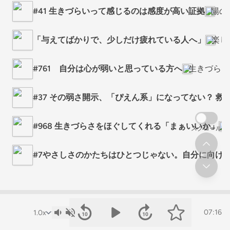
#41 生きづらいって感じるのは感度が高い証拠
陽の
「与えてばかりで、少しだけ疲れている人へ」
楽し
#761 自分は心が弱いと思っている方へ
生きづらさ
#37 その弱さ開示、「ぴえん系」になってない？ 
#968 生きづらさをほぐしてくれる「まぁいいか」
スクロール
#7やさしさのかたちはひとつじゃない。自分に向け
07:16