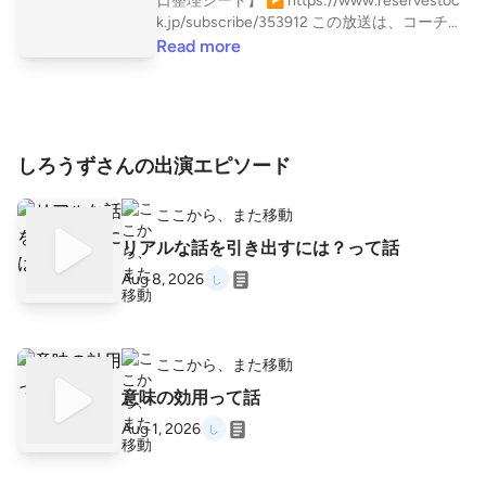
日整理シート】 ▶︎ https://www.reservestoc
k.jp/subscribe/353912 この放送は、コーチ歴
21年の僕が、行動科学やコーチング、ライフ
Read more
バランスやタスク管理について、仕事も生活
も両方とも大切にしたい、あなたへ送る番組
です。 【note】 ▶ https://note.com/coach
ingoffice 【火金配信】公式メルマガ 「小さな
組織チームをアップデートする」 ▶︎ https://s
しろうずさんの出演エピソード
mart.reservestock.jp/subscribe_form/index/9
4333 ▶︎ https://listen.style/p/sekainohajime?i
ここから、また移動
mLKwsxJ
リアルな話を引き出すには？って話
Aug 8, 2026
ここから、また移動
意味の効用って話
Aug 1, 2026