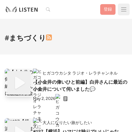
検索
登録
#まちづくり
ヒガコウカシタ ラジオ・レラチャンネル
【小金井の偉いひと前編】白井さんに最近の
小金井について伺いました💬
May 2, 2026
大人になりたい旅がしたい
#127【横浜】ハマには独りでいいじゃな