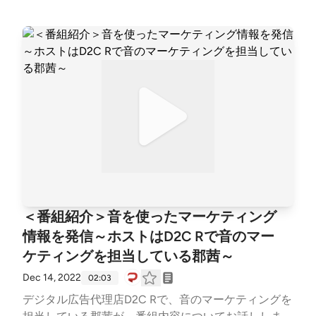
ポッドキャスト利用率 ・radikoによる特殊な市場 ・
ラジオ局のポッドキャスト参入 ・音声配信プラット
フォームとポッドキャスト ・音声コンテンツとオタ
ク文化 ・日本の音声コンテンツの傾向と予想 ・Z世
代と音声SNS ●音を使ったマーケティングとは(11:11
-) ・ブランデッドポッドキャスト ・企業がポッドキ
ャストをする目的 ・広さよりも深さ ・声でのエンゲ
ージメント ・作り込まない身近なコンテンツ ・音声
コンテンツはバレる ●日本における音声コンテンツと
音のマーケティングの未来(18:45-) ・気付かれ始めた
音声コンテンツの価値 ・可処分時間とながら聴き ・
音声コンテンツは生活時間に入り込む ・音声による
没入感 ・コスパの高い音声コンテンツ ・ブランディ
＜番組紹介＞音を使ったマーケティング
ング性能が高い音声コンテンツ ・八木さんが考える
情報を発信～ホストはD2C Rで音のマー
音マーケティングの未来 ●八木さんが選ぶ音声コンテ
ケティングを担当している郡茜～
ンツの神回(26:50-) オトマーケ「#62 ポッドキャスト
ランキングで長期過去データを提供開始。リスナー増
Dec 14, 2022
02:03
加のヒントにどうぞ」 ＜Twitterハッシュタグ＞ #ミ
デジタル広告代理店D2C Rで、音のマーケティングを
ミヨリ ＜音マーケティング (note)＞ https://note.co