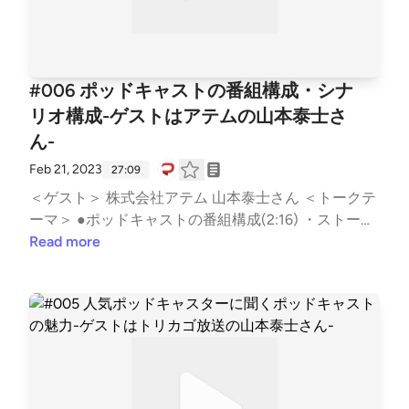
ーの傾向・企業が番組を選ぶ際のポイント・チャンネ
ルを持つ企業の傾向と狙い●Voicyが目指す音声プラ
ットフォームの未来(30:12)・Voicyの立ち位置と音声
業界・プラットフォーマーとしてのVoicy・「観葉植
#006 ポッドキャストの番組構成・シナ
物を楽しむグリーンラジオ」・リスナーの熱量で生ま
リオ構成-ゲストはアテムの山本泰士さ
れたコミュニティーを育てる場所・プラットフォーム
ん-
の連携・日本における音声市場の未来予想●長谷部さ
んが選ぶ音声コンテンツの神回(30:12)#OneMoreCho
Feb 21, 2023
27:09
ice プロジェクト「ひとりひとり違う生理・PMSと職
＜ゲスト＞ 株式会社アテム 山本泰士さん ＜トークテ
場のコミュニケーション」＜Twitterハッシュタグ＞#
ーマ＞ ●ポッドキャストの番組構成(2:16) ・ストーリ
ミミヨリ＜音マーケティング (note)＞https://note.co
ー作りをしないと記憶に残らない ・番組の制作意図
Read more
m/d2cradmimi/See Privacy Policy at https://art19.co
を明確にする ・番組の目的によって構成は変わる ・
m/privacy and California Privacy Notice at https://art1
ターゲットの設定と顧客目線 ・番組のコンセプトと
9.com/privacy#do-not-sell-my-info.
自分の強み ・番組内容と適した形式 ・無理のない配
信スケジュールで1年は継続 ・配信頻度は月1回でも
よい ・ポッドキャストは広告制作に似ている ●ポッ
ドキャストのシナリオ構成(13:46) ・井上ひさしさん
の有名な言葉 ・多くの情報を伝えるよりもリスナー