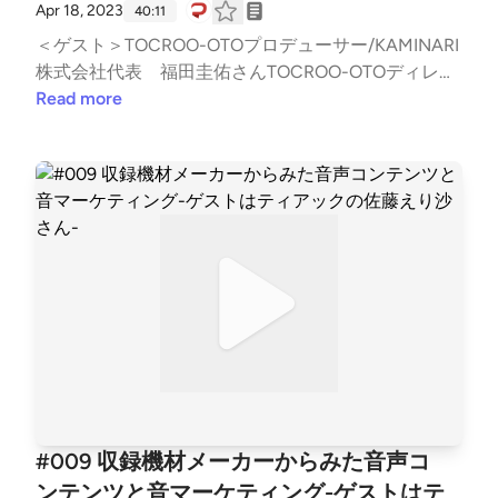
Apr 18, 2023
40:11
＜ゲスト＞TOCROO-OTOプロデューサー/KAMINARI
株式会社代表 福田圭佑さんTOCROO-OTOディレク
ター/サウンドクリエイター 金子勲さん＜TOCROO-
Read more
OTO＞https://oto.kaminari.group/＜トークテーマ＞●
TOCROO-OTOとは(5:17)・音声クリエイターのコミ
ュニティー・Clubuhouseでの体験・配信とコミュニ
ティーの一体化・垣根の突破・TOCROO-OTOの強
み・技術交換やコラボなど横のつながり・音声クリエ
イターに絞った理由・登録できるクリエイター・音を
核にして様々な人が集まる場・編曲とは・コミュニテ
ィの構造・ベテランクリエイターと若手クリエイター
の交流の機会・クリエイターの孤独と仲間づくり・若
手クリエイターの基準●TOCROO-OTOのマネタイズ
(17:45)・収益化の展望・楽曲制作の案件・プロジェ
クトベースの相談・番組のジングル・BGM制作・ク
リエイターの紹介ページ・制作の依頼方法・コンペ形
#009 収録機材メーカーからみた音声コ
式のコンテンツ制作●TOCROO-OTOの展望と音声コ
ンテンツと音マーケティング-ゲストはテ