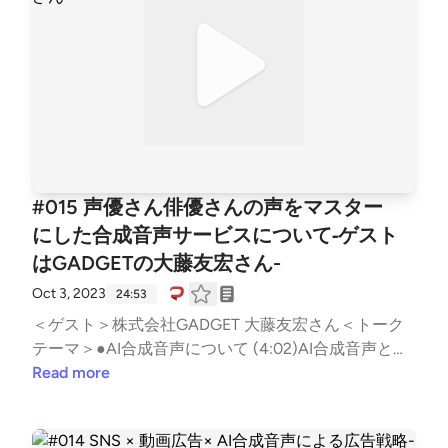
時の目論見「耳で本を聴く」サービスを立ち上げた理
由老眼で本が読めないシニア層に読書を提供する●オ
ーディオブックを使ったマーケティング（16:15）オ
ーディオブック初のオリジナルコンテンツ広告の挿
入、企業のスポンサード音声コンテンツ発のイベント
を開催した感想音のチカラ（体に染み込むマーケティ
ング）＜関連リンク＞株式会社オトバンクhttps://ww
w.otobank.co.jp/audiobook.jphttps://audiobook.jp/音
声学習の「audiobook.jp 法人版」と新サービス「音声
#015 声優さん俳優さんの声をマスター
社内報」がIT導入補助金2023の対象ツールに採択http
にした合成音声サービスについて‐ゲスト
s://prtimes.jp/main/html/rd/p/000000334.00003479
はGADGETの大藤友宏さん-
8.htmlビジネスパーソンの７割は「耳」を使った学習
が向いているhttps://prtimes.jp/main/html/rd/p/0000
Oct 3, 2023
24:53
00304.000034798.html＜Twitterハッシュタグ＞#ミ
＜ゲスト＞株式会社GADGET 大藤友宏さん＜トーク
ミヨリ＜音マーケティング (note)＞https://note.com/
テーマ＞●AI合成音声について (4:02)AI合成音声と
d2cradmimi/See Privacy Policy at https://art19.com/p
は？AI合成音声の特長についてAI合成音声はどんなこ
Read more
rivacy and California Privacy Notice at https://art19.co
とに活用できるのか●声優さん、俳優さんの「声」を
m/privacy#do-not-sell-my-info.
マスターにした合成音声サービス (7:57)FutureVoice
Actorsとは？著名人の声を再現した合成音声の生成ど