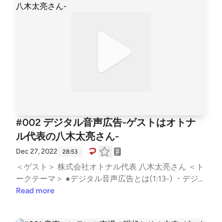
を制作する時に気を付ける点(8:07-) ・ターゲットを
しっかり作り込む ・マーケティングファネル的視点
・テーマや構成をしっかり決める ・計画的に運営す
る ・カジュアル面談的な役割を果たすポッドキャス
ト ・リスナーが番組のファンになれば転職先の候補
になる ●採用ポッドキャストの事例(16:36-) ・採用ポ
ッドキャストの番組数は100社以上 ・採用ポッドキャ
ストを配信している企業の傾向 ・番組コミュニティ
ー経由での応募 ・PitPaの採用事例 ・「オウンドポッ
ドキャストインタビュー by PitPa」ではポッドキャス
#002 デジタル音声広告-ゲストはオトナ
トを配信している企業のリアルな話が聴ける ●富山さ
ル代表の八木太亮さん-
んが選ぶ音声コンテンツの神回(23:50-) Cybozu Desi
gn Podcast「#33【ゲスト：UXPRESS CONSULTING
Dec 27, 2022
28:53
INC 井出さん】井出さんに聞く！海外リサーチあるあ
＜ゲスト＞ 株式会社オトナル代表 八木太亮さん ＜ト
る」 ＜Twitterハッシュタグ＞ #ミミヨリ ＜音マーケ
ークテーマ＞ ●デジタル音声広告とは(1:13-) ・デジタ
ティング (note)＞ https://note.com/d2cradmimi/ See
ル音声広告とは何か ・デジタル音声広告のメリット
Read more
Privacy Policy at https://art19.com/privacy and Califor
・デジタル音声広告としてのSpotifyとradikoの違い
nia Privacy Notice at https://art19.com/privacy#do-no
・ラジオCMとの違いは可変性と効果測定 ・デジタル