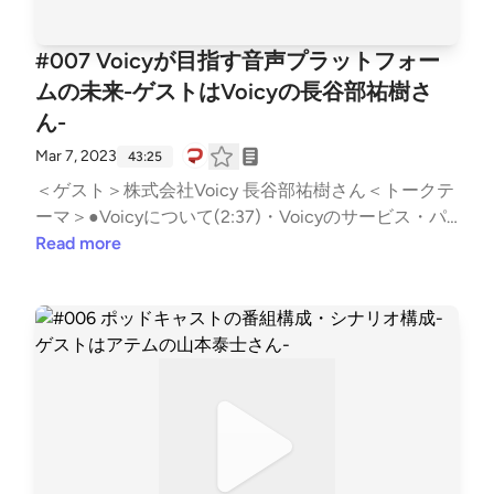
る音声の未来●神回(35:08)インビジブルシアター＜T
witterハッシュタグ＞#ミミヨリ＜音マーケティング
#007 Voicyが目指す音声プラットフォー
(note)＞https://note.com/d2cradmimi/See Privacy Po
ムの未来-ゲストはVoicyの長谷部祐樹さ
licy at https://art19.com/privacy and California Privac
ん-
y Notice at https://art19.com/privacy#do-not-sell-my
-info.
Mar 7, 2023
43:25
＜ゲスト＞株式会社Voicy 長谷部祐樹さん＜トークテ
ーマ＞●Voicyについて(2:37)・Voicyのサービス・パ
ーソナリティーの属性・Voicyの特徴・パーソナリテ
Read more
ィーファースト・10分チャプター制●Voicyでパーソ
ナリティーになるための審査(10:24)・審査制にした
理由・応募者の属性とモチベーション・月毎の応募者
数と通過率・通過者の傾向・声の審査をしないわけ・
人となりを一番素直に届けられるのが声●Voicyの収
益化(18:31)・リスナーからのダイレクト課金・法人
からのマネタイズ・プレミアムリスナーと差し入れ機
能・企業スポンサータイアップ・プレミアムリスナー
のモチベーション・スポンサーがつくパーソナリティ