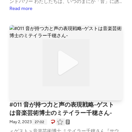
ンドパワー わたしたちは、いつのまにか「音」に誘
導されている!?』note ソニック・アーキテクト(音
Read more
の総合建築家) ｰ タクト株式会社＜トークテーマ＞●音
を活用した顧客誘導・サウンド・プライミング(1:5
0)・サウンドが生み出す「３つの機能」・サウンド・
プライミング効果●音を活用したブランディングにつ
いて(6:36)・ソニック・ブランディング・ソニック・
ロゴ・資産価値としての音・ソニック・ブランディン
グの6つのポイント●音のマーケティングの未来(12:5
1)・サウンド・アセット・企業のソーシャル・レスポ
ンシビリティ・クロスモーダル知覚を使ったサウンド
マーケティング・これから高齢化していく社会におい
てのサウンドパワー＜Twitterハッシュタグ＞#ミミヨ
リ＜音マーケティング (note)＞https://note.com/d2cr
admimi/See Privacy Policy at https://art19.com/privac
#011 音が持つ力と声の表現戦略-ゲスト
y and California Privacy Notice at https://art19.com/pr
は音楽芸術博士のミテイラー千穂さん-
ivacy#do-not-sell-my-info.
May 2, 2023
27:02
＜ゲスト＞音楽芸術博士 ミテイラー千穂さん『サウ