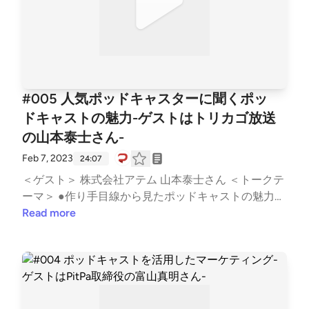
に興味を持ってもらえるように ・TOREメソッドを意
識したシナリオ構成 ・知識や情報の羅列ではファン
は増えない ・要点は4つ以内 ・パーソナリティが楽
しそうに話す ・リスナーに楽しんでもらいながら考
えてもらう ・続けていると誰かが見つけてくれる ●
山本さんが選ぶ音声コンテンツの神回(23:10) 便所の
#005 人気ポッドキャスターに聞くポッ
つぶやき「第186回 茅ヶ崎夏の陣。」 ＜Twitterハ
ドキャストの魅力-ゲストはトリカゴ放送
ッシュタグ＞ #ミミヨリ ＜音マーケティング (note)
の山本泰士さん-
＞ https://note.com/d2cradmimi/ See Privacy Policy a
t https://art19.com/privacy and California Privacy Noti
Feb 7, 2023
24:07
ce at https://art19.com/privacy#do-not-sell-my-info.
＜ゲスト＞ 株式会社アテム 山本泰士さん ＜トークテ
ーマ＞ ●作り手目線から見たポッドキャストの魅力
(2:53) ・リスナーとの関係性が強くなりやすい ・興
Read more
味が好意に変わる ・今までリーチできなかった層へ
のアプローチ ・ポッドキャストはリスナーを顧客へ
育てることができる ・SNSと相性がよく面白いと勝
手に拡散される ・様々な面で制作コストが低い ●話
し手目線から見たポッドキャストの魅力(8:52) ・録っ