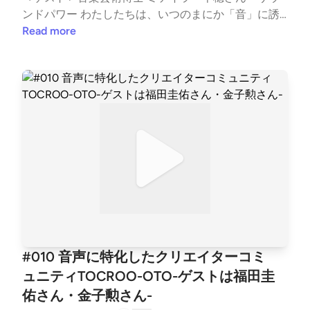
ンドパワー わたしたちは、いつのまにか「音」に誘
導されている!?』＜トークテーマ＞●人間が音から得
Read more
られる情報(2:26)・五感の中で聴覚が1番速く脳に情
報伝達する・音から得られる5つの代表的な情報・音
色と音階●⾳と⼈間の⼼理のつながり(7:24)・⼼理や
⾏動に影響するサウンド・テンポ・サウンド・エント
レインメント・エフェクト・注意資源の分散・BGM
の拍⼦・⾳楽のジャンル・クロスモーダル知覚・⾳に
よるネガティブな影響・地球温暖化とサウンド●声の
表現戦略・サウンドオーラルストラテジー(19:45)・
サウンド・オーラル・ストラテジーの6つのポイン
ト・⾳⾊、ピッチ、テンポ、⾳量レベル、静寂、プロ
ソディ・6つのポイントを組み合わせてデザインする
＜Twitterハッシュタグ＞#ミミヨリ＜音マーケティン
グ (note)＞https://note.com/d2cradmimi/See Privacy
#010 音声に特化したクリエイターコミ
Policy at https://art19.com/privacy and California Priv
ュニティTOCROO-OTO-ゲストは福田圭
acy Notice at https://art19.com/privacy#do-not-sell-
佑さん・金子勲さん-
my-info.