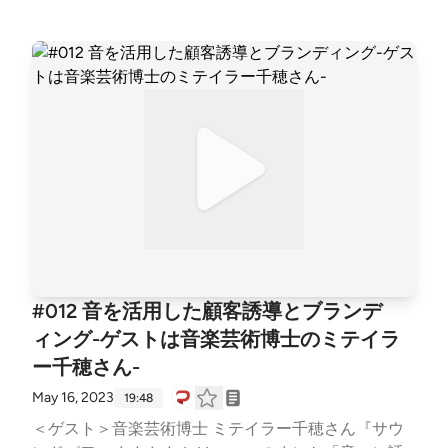
ファネルに効く音マーケティング(4:51)・ミドルファ
ネルとは？・音声は消費者とのエモーショナルなつな
がりを築くことができる ・音の広告は邪魔だと思わ
れにくい ・音のコンテンツはユーザーとの接点が多
い●音マーケティングの強み(11:00)・音声コンテンツ
は心がポジティブな状態のとき聞くことが多い・音声
コンテンツはリスナーの心と寄り添いやすい・広告は
嫌われている？アンケート結果の発表・音声ONでSN
Sを楽しむZ世代に刺さる●ソーシャルメディアと音の
融合(15:34)・Z世代が利用する音が出るSNSについ
て・SNS上で音を活用する事例 ・AI合成音声の強
み・SNS x 動画広告 x AI合成音声の取り組み紹介See
Privacy Policy at https://art19.com/privacy and Califor
#012 音を活用した顧客誘導とブランデ
nia Privacy Notice at https://art19.com/privacy#do-no
ィング-ゲストは音楽芸術博士のミテイラ
t-sell-my-info.
ー千穂さん-
May 16, 2023
19:48
＜ゲスト＞音楽芸術博士 ミテイラー千穂さん『サウ