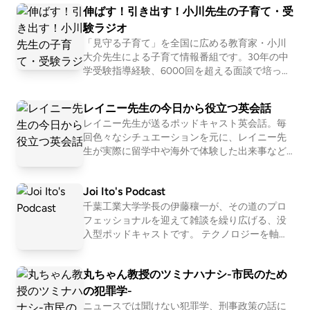
えるポッドキャスト運営のコツ・ノウハウにつ
伸ばす！引き出す！小川先生の子育て・受
て知ってもらえるよう、カジュアルな雰囲気で
いてのトピックを二人の会話を通じてご紹介し
お話していきます。パーソナル・コーチングサ
験ラジオ
ます。▼ホストりょかち（https://twitter.com/r
ービスmento（メント）：https://mento.jp/men
yokachii）鈴木悠平（https://twitter.com/heyyo
「見守る子育て」を全国に広める教育家・小川
to採用ページ：https://recruit.mento.co.jp/
uyuheisake）▼制作株式会社PitPa▼SNSハッシ
大介先生による子育て情報番組です。30年の中
ュタグ#オウンドポッドキャスト▼メッセージフ
学受験指導経験、6000回を超える面談で培った
ォーム番組への感想や質問、リクエストの他、
独自のノウハウを持ち、『頭のいい子の親がや
ポッドキャストに関するご相談は下記フォーム
っている「見守る」子育て』など子育て・受験
レイニー先生の今日から役立つ英会話
よりお問い合わせください。https://pitpa.cc/3Ie
に関する著書も20冊を超える小川先生ならでは
レイニー先生が送るポッドキャスト英会話。毎
moBk
の、子育て術や学習ノウハウ、最新の受験情報
回色々なシチュエーションを元に、レイニー先
を、未就学児・小学生の親御様にお届けしま
生が実際に留学中や海外で体験した出来事など
す。＜小川大介プロフィール＞https://lit.link/og
を交えてその時に必要な英会話フレーズをご紹
awadaisuke番組へのご意見・ご感想・ご質問は
介していきます。番組内のフレーズや単語はnot
こちらのフォームにてお待ちしております。htt
Joi Ito's Podcast
eでチェックできます。https://bit.ly/3s46eB4～
p://bit.ly/36g57VN＜制作＞出演：小川大介先生
レイニー先生の英語コンテンツ～■イングリッシ
千葉工業大学学長の伊藤穰一が、その道のプロ
MC・プロデューサー：富山真明制作：株式会社
ュ∙パートナーズの無料体験レッスンhttps://bit.l
フェッショナルを迎えて雑談を繰り広げる、没
PitPa
y/2MrOaxt■英会話学習アプリ 動画で簡単英会
入型ポッドキャストです。 テクノロジーを軸
話https://apple.co/3eLXAQm■あれこれイングリ
に、スポーツ、茶道、ニューロダイバーシティ
ッシュ 絶対!役立つ英語の1分動画https://bit.ly/2
まで。多彩なテーマを包摂した会話を「覗き
丸ちゃん教授のツミナハナシ-市民のため
UaVh1l
見」する感覚でお楽しみください。 【質問フォ
ーム】 「これって、いったいどうなっている
の犯罪学-
の？」「〇〇についてよく分からないので、解
ニュースでは聞けない犯罪学、刑事政策の話に