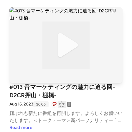
がTikTok動画広告を使う理由●TikTok動画広告で活用
されるAI合成音声 (7:15) ・AI合成音声を導入した理
由・AI合成音声を活用した広告クリエイティブの効果
●AI合成音声を活用する際のポイント (9:15) ・AI合成
音声の声質のチューニング・サービスの世界観に合わ
せた音声・UGC風にして広告感を与えない（違和感
を与えない）・施策の効果発表。CPIが30％改善！●
AI合成音声の動画広告の今後の展望 (20:50) ・AI合成
音声を使用したほうがより自然になっていく・AI音声
は量産が可能＜Twitterハッシュタグ＞#ミミヨリ＜音
マーケティング (note)＞https://note.com/d2cradmi
mi/See Privacy Policy at https://art19.com/privacy an
#013 音マーケティングの魅力に迫る回-
d California Privacy Notice at https://art19.com/privac
D2CR押山・棚橋‐
y#do-not-sell-my-info.
Aug 16, 2023
26:05
顔ぶれも新たに番組を再開します。よろしくお願いい
たします。＜トークテーマ＞新パーソナリティー自己
紹介(1:36)・D2CR 押山 陸・D2CR 棚橋 洋太●ミドル
Read more