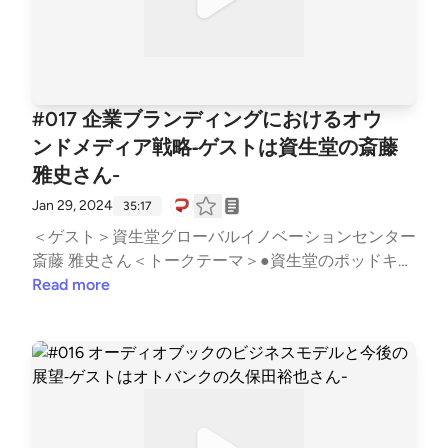
o.
#017 企業ブランディングにおけるオウ
ンドメディア戦略‐ゲストは資生堂の斎藤
雅史さん-
Jan 29, 2024
35:17
＜ゲスト＞資生堂グローバルイノベーションセンター
斎藤 雅史さん＜トークテーマ＞●資生堂のポッドキャ
スト番組について（5:25）「美のひらめきと出会う場
Read more
所」の紹介ポッドキャストに対する想いポッドキャス
ト運営の変化●ポッドキャストをはじめた理由（10:4
2）オウンドメディアをはじめた理由音声メディアで
あるポッドキャストを選んだ理由●ポッドキャストの
効果（18:32）社外に対する効果社内に対する効果番
組を継続することで将来的に期待している効果●企業