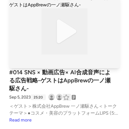
んな声優さん、俳優さんの声が使用できる？どんなこ
とに活用されているか？事例の紹介●AI合成音声を利
用したオーディオブックアプリ(14:59)VICKEの特徴
声優による声による収録とAI合成音声の違い肉声のよ
うに聴こえる高音質な合成音声新聞・雑誌のニュース
記事の掲載＜関連リンク＞FutureVoiceActorshttps://
www.futurevoice.jp/lineup/futurevoice-actors/VICKE
Audiobook＆News（ビッケ オーディオブックアンド
ニュース）https://app.vicke.world/App Storeペー
ジ：https://apps.apple.com/jp/app/id6450325994Go
#014 SNS × 動画広告× AI合成音声によ
ogle Playページ：https://play.google.com/store/apps/
る広告戦略-ゲストはAppBrewの一ノ瀬
details?id=jp.gadgetinc.vicke_app.prodGADGET（公
駆さん-
式サイト）https://gadgetinc.jp/ウェビナーアーカイ
ブはこちらからダウンロードください。＜Twitterハ
Sep 5, 2023
25:20
ッシュタグ＞#ミミヨリ＜音マーケティング (note)＞
＜ゲスト＞株式会社AppBrew 一ノ瀬駆さん＜トーク
https://note.com/d2cradmimi/See Privacy Policy at h
テーマ＞●コスメ・美容のプラットフォームLIPS (5:1
ttps://art19.com/privacy and California Privacy Notice
1) ・累計ダウンロード1,000万突破のコスメ・美容の
Read more
at https://art19.com/privacy#do-not-sell-my-info.
プラットフォーム・LIPSのメインターゲット層・LIPS