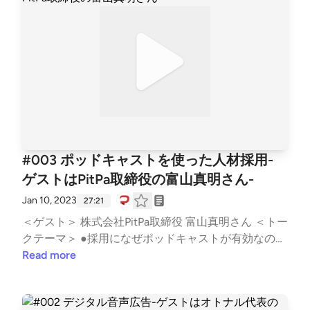
フレコ対談」 ●企業がポッドキャストをやる意味(13:
06-) ・オウンドメディアとしてのポッドキャスト ・
顧客との接点や確保できる時間が長い ・柔軟なフォ
ーマット ・メディア他展開が容易 ・ポッドキャスト
に向いているのはターゲットが明確な商材 ・番組コ
ンテンツを作る上での戦略 ・宣伝番組は聴いてもら
えない ・リスナーがメリットを感じてもらえる情報
発信 ・リスナーフーァーストでギブの視点 ●富山
さんが選ぶ音声コンテンツの神回(23:50-) 弁護士放送
「第86回 ぼったくりバーに入ってしまった場合の適
#003 ポッドキャストを使った人材採用-
切な対処法」 ＜Twitterハッシュタグ＞ #ミミヨリ ＜
ゲストはPitPa取締役の富山真明さん-
音マーケティング (note)＞ https://note.com/d2crad
mimi/ See Privacy Policy at https://art19.com/privacy
Jan 10, 2023
27:21
and California Privacy Notice at https://art19.com/priv
＜ゲスト＞ 株式会社PitPa取締役 富山真明さん ＜トー
acy#do-not-sell-my-info.
クテーマ＞ ●採用になぜポッドキャストが有効なのか
(2:43-) ・採用の母集団形成は苦手 ・ファン化が得意
Read more
・ポッドキャストは長い時間聴いてもらえる ・ホス
トの話し方で会社の雰囲気が伝わりやすい ・会社の
カルチャーを手軽に発信できる ●採用ポッドキャスト