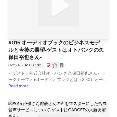
のオウンドメディアをうまく運営する秘訣（26:22）
企業のポッドキャスト番組をうまく運営する秘訣＜関
連リンク＞【資生堂グローバルイノベーションセンタ
ー（S/PARK）1、2階部分 休館のお知らせ】休館期
間：2024年3月1日（金）～2024年4月下旬（予定）h
ttps://spark.shiseido.co.jp/topics/5739/美のひらめき
と出会う場所～資生堂S/PARK～ (note)https://note.c
#016 オーディオブックのビジネスモデ
om/spark_radio/美のひらめきと出会う場所～資生堂
ルと今後の展望‐ゲストはオトバンクの久
S/PARK～ (Apple Podcast)https://podcasts.apple.co
保田裕也さん-
m/us/podcast/id1590160139＜Twitterハッシュタグ＞
#ミミヨリ＜音マーケティング (note)＞https://note.c
Oct 24, 2023
25:37
om/d2cradmimi/See Privacy Policy at https://art19.co
＜ゲスト＞株式会社オトバンク 久保田裕也さん＜ト
m/privacy and California Privacy Notice at https://art1
ークテーマ＞●オーディオブックとは（2:30）オーデ
9.com/privacy#do-not-sell-my-info.
ィオブックの市場概況サービスのリニューアル（買い
Read more
切りコンテンツとサブスクリプション）オーディオブ
ックの良さ、ポッドキャストとの違い書籍を音声化す
る際のこだわり●テキストを音声化することのメリッ
ト（11:50）書籍の音声化という領域を切り開いた当