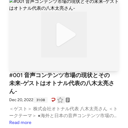
t-sell-my-info.
音声広告は再生数課金が多い ・位置情報との掛け合
わせと地点コンバージョン ・デジタル音声広告のマ
ーケティングファネル上の位置づけ ・クリエイティ
ブを時間帯で変更できる ●国内と海外のデジタル音声
広告の成功事例(9:40-) ・朝と夜でクリエイティブを
変えた国内小売りチェーンの事例 ・週末だけに配信
を絞ってクリック率が上がったSMIRNOFの事例 ・デ
ジタル音声広告のクリエイティブを作る上での注意点
・疑似体験と没入感がカギ ●デジタル音声広告の未来
(14:52-) ・会話に近づいてく ・アンビエントインテ
リジェンス ・声だけのコンバージョン ・好きな声優
#001 音声コンテンツ市場の現状とその
が喋る家電と広告 ・音声は気持ちを動かす広告 ・生
未来-ゲストはオトナル代表の八木太亮さ
活の中に溶け込む ●八木さんが選ぶ音声コンテンツの
ん-
神回(23:30-) こんにちは未来「第60回 GameStop株
事件とインフォデミック」 ＜Twitterハッシュタグ＞
Dec 20, 2022
31:08
#ミミヨリ ＜音マーケティング (note)＞ https://note.
＜ゲスト＞ 株式会社オトナル代表 八木太亮さん ＜ト
com/d2cradmimi/ See Privacy Policy at https://art19.
ークテーマ＞ ●海外と日本の音声コンテンツ市場の現
com/privacy and California Privacy Notice at https://a
状(2:40-) ・日本市場はラジオが強い ・日本と海外の
Read more
rt19.com/privacy#do-not-sell-my-info.