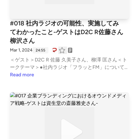
#018 社内ラジオの可能性、実施してみ
てわかったこと-ゲストはD2C R佐藤さん
柳沢さん
Mar 1, 2024
24:55
＜ゲスト＞D2C R 佐藤 久美子さん、柳澤 匡さん＜ト
ークテーマ＞●社内ラジオ「フラッとFM」について
フラッとFM社内ラジオで音声番組をはじめた理由●
Read more
社内ラジオ運営で、苦労したところやこだわったとこ
ろ番組の立ち上げについて苦労したところこだわった
ところ工夫したところ●社内ラジオの効果社内からの
評判実際にあった出来事社内ラジオの良さエンディン
グ（番組一時休止について）＜音マーケティング (no
te)＞https://note.com/d2cradmimi/See Privacy Polic
y at https://art19.com/privacy and California Privacy N
otice at https://art19.com/privacy#do-not-sell-my-inf