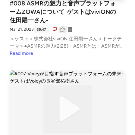
#008 ASMRの魅力と音声プラットフォ
ンテンツの広がりによる機材メーカーのマーケティン
ームZOWAについて-ゲストはviviONの
グの変化・音楽収録からダイアログ収録への需要の変
住田陽一さん-
化・音声による小さいコミュニティ●神回(32:16)Bat
man 葬られた真実「01. ゴッサム・シティの悪夢」＜
Mar 21, 2023
39:47
Twitterハッシュタグ＞#ミミヨリ＜音マーケティング
＜ゲスト＞株式会社viviON 住田陽一さん＜トークテ
(note)＞https://note.com/d2cradmimi/See Privacy Po
ーマ＞●ASMRの魅力(2:28)・ASMRとは・ASMRが人
licy at https://art19.com/privacy and California Privac
を惹き付ける理由・ZOWAで人気のASMRの傾向・内
Read more
y Notice at https://art19.com/privacy#do-not-sell-my
容やキャラクターよりもクオリティー・好きなASMR
-info.
の見つけ方・配信者の気持ちと傾向●音声プラットフ
ォームZOWAについて(9:35)・ASMRが聴きやすいプ
ラットフォームとしての始まり・音声のエンタメを深
堀りするプラットフォーム・立体音響の音声ドラマ・
ZOWAのクリエイターになるために・ZOWAのマネタ
イズ・ASMRと地方創生をかけあわせたEMOCALプロ
ジェクト・音声ドラマ「あなたから聴く物語」・音声
ドラマに注力する理由●ZOWAの展望(25:02)・音声の
可能性と肌感覚・音声コンテンツのフォーマット作
り・音声の魅力・音声業界の繋がり・住田さんが考え