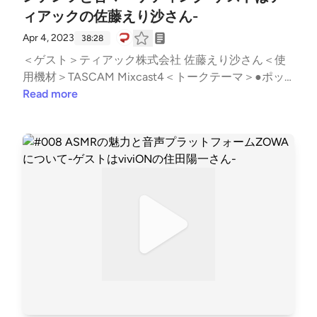
ンテンツの未来(23:14)・Vtuberを使用したコンテン
ィアックの佐藤えり沙さん-
ツ展開・ラジオライクなPodcast番組制作・Twitter S
paceを利用したクリエイターミーティング・プラッ
Apr 4, 2023
38:28
トフォームの展望・音声コンテンツの魅力・音声の未
＜ゲスト＞ティアック株式会社 佐藤えり沙さん＜使
来●神回(33:44)「赤坂泰彦のミリオンナイ」「子ども
用機材＞TASCAM Mixcast4＜トークテーマ＞●ポッ
科学電話相談」＜Twitterハッシュタグ＞#ミミヨリ＜
ドキャストをスタートするのに機材が重要な理由(3:2
Read more
音マーケティング (note)＞https://note.com/d2cradm
1)・スマホではなく収録機材を使うメリット・機材の
imi/See Privacy Policy at https://art19.com/privacy an
種類と価格帯・良い音質で収録するために気を付ける
d California Privacy Notice at https://art19.com/privac
こと・ガベッジイン・ガベッジアウト・個人で機材を
y#do-not-sell-my-info.
所有する人の増加・コンテンツの音質が良くなるとエ
ンゲージが高くなる・機材が使われるシーン・音質改
善とマーケティング施策●機材メーカーからみた音声
コンテンツ市場(16:02)・海外と日本の音声コンテン
ツ市場の違い・アメリカと運転文化・地域コミュニテ
ィ支える海外のポッドキャスト・サイドストーリーの
発信に適したポッドキャスト・日本の音声コンテンツ
が伸びるために・本との向き合い方を変えたオーディ
オブック●音のマーケティングの未来(25:51)・機材メ
ーカー視点で考える音マーケティングの未来・音声コ