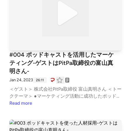
て楽しい、聴いて楽しい、感想をもらって楽しい ・
楽しさはリスナーに伝わる ・時間を使ってじっくり
話せる ・専門性を発揮しやすい ・失敗しても編集で
どうにかできる ・隙間時間をターゲットにできる ●
山本さんが選ぶ音声コンテンツの神回(19:02) Naomi
Takes America「S1 2. Netflix and… Chill?」 ＜Twitter
ハッシュタグ＞ #ミミヨリ ＜音マーケティング (not
e)＞ https://note.com/d2cradmimi/ See Privacy Polic
#004 ポッドキャストを活用したマーケ
y at https://art19.com/privacy and California Privacy N
ティング-ゲストはPitPa取締役の富山真
otice at https://art19.com/privacy#do-not-sell-my-inf
明さん-
o.
Jan 24, 2023
26:11
＜ゲスト＞ 株式会社PitPa取締役 富山真明さん ＜トー
クテーマ＞ ●マーケティング活動に成功したポッドキ
ャスト事例(1:50-) ・Salesforceは約15番組ポッドキ
Read more
ャストを配信 ・Salesforce「Marketing Trends」 ・S
alesforce「Salesforce Admins」 ・StructionSite「Bu
ilt different」 ・XTech Ventures「スタートアップ オ