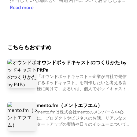
担当している郡茜が、番組内容についてお話ししま
m/d2cradmimi/ See Privacy Policy at https://art19.co
す。 ＜トークテーマ＞ ・「耳ヨリな音の話-音マーケ
Read more
m/privacy and California Privacy Notice at https://art1
ティング情報-」とは ・「音のエバンジェリスト」郡
9.com/privacy#do-not-sell-my-info.
茜の自己紹介 ＜Twitterハッシュタグ＞ #ミミヨリ ＜
音マーケティング (note)＞ https://note.com/d2crad
mimi/ See Privacy Policy at https://art19.com/privacy
and California Privacy Notice at https://art19.com/priv
こちらもおすすめ
acy#do-not-sell-my-info.
オウンドポッドキャストのつくりかた by
PitPa
「オウンドポッドキャスト＝企業が自社で発信
するポッドキャスト」を制作したいと考える皆
様に向けて、あるいは、個人でポッドキャスト
をはじめたいと考える皆様に向けて、ポッドキ
ャスト運営を続けるにあたって知りたい情報を
mento.fm（メントエフエム）
わかりやすくお伝えしていきます。番組ホスト
mento.fmは株式会社mentoのメンバーを中心
を務めるのは、PitPaでポッドキャスト番組のプ
に、プロダクトやビジネスのお話、リアルなス
ロデューサーを務める鈴木悠平と、個人でポッ
タートアップの実情や日々のイシューについて
ドキャストを配信しているコラムニストのりょ
話していく番組です。 mentoの日常や、仕事内
かち。個人・企業問わず、あらゆるシーンで使
容、メンバーの雰囲気など、リアルな声を通じ