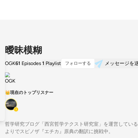
曖昧模糊
OGK
61
Episodes
1
Playlist
メッセージを
フォローする
👑
現在のトップリスナー
1
哲学研究ブログ「西宮哲学テクスト研究室」を運営しているO
よりでスピノザ『エチカ』原典の翻訳に挑戦中。