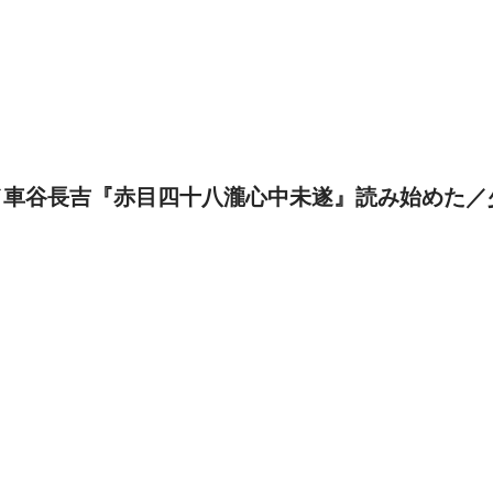
／車谷長吉『赤目四十八瀧心中未遂』読み始めた／