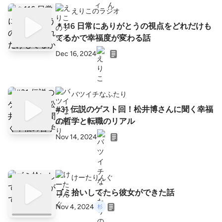
えりこのラジオ
＊116 日常にありがとうの視点をどれだけも
てるかで幸福度が変わる話
Dec 16, 2024
バツイチなふたり
#31 伝説のゲスト回！松井博さんに聞く幸福
の哲学と転職のリアル
Nov 14, 2024
けーたりんぐ
ゴミ拾いしてたら彼女ができた話
Nov 4, 2024