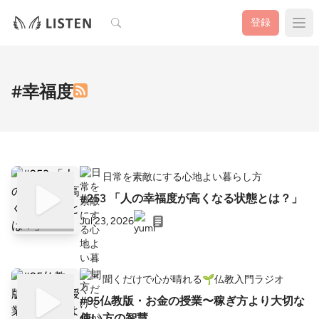
検索
登録
#幸福度
日常を素敵にする心地よい暮らし方
#253 「人の幸福度が高くなる状態とは？」
Jul 23, 2026
聞くだけで心が晴れる🌱仏教入門ラジオ
#95仏教版・お金の授業〜稼ぎ方より大切な
使い方の智慧