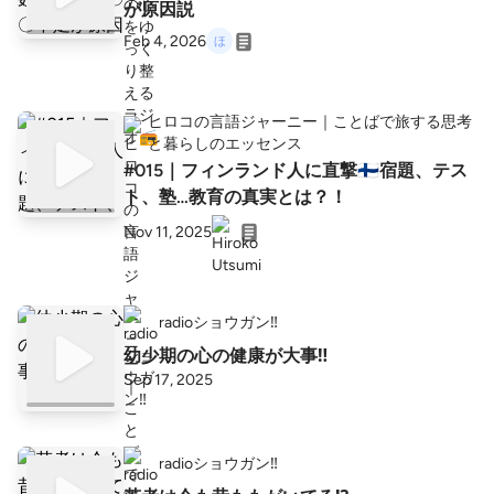
が原因説
Feb 4, 2026
ヒロコの言語ジャーニー｜ことばで旅する思考
と暮らしのエッセンス
#015｜フィンランド人に直撃🇫🇮宿題、テス
ト、塾…教育の真実とは？！
Nov 11, 2025
radioショウガン‼️
幼少期の心の健康が大事‼️
Sep 17, 2025
radioショウガン‼️