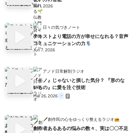
Jul 1, 2026
日々の気づきノート
テキストより電話の方が幸せになれる？音声
コミュニケーションの力🎙️
Jun 7, 2026
アノド日常解剖ラジオ
『モノ』じゃないと損した気分？ 『形のな
いもの』に愛を注ぐ技術
Mar 26, 2026
🖋️創作民の心をゆっくり整えるラジオ📻️
創作者あるあるの悩みの数々、実は〇〇不足