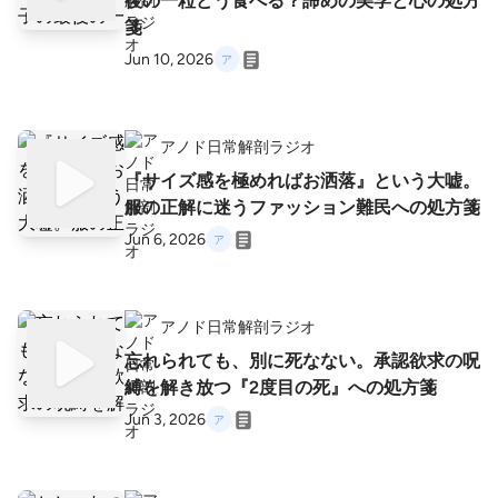
後の一粒どう食べる？諦めの美学と心の処方
箋
Jun 10, 2026
アノド日常解剖ラジオ
『サイズ感を極めればお洒落』という大嘘。
服の正解に迷うファッション難民への処方箋
Jun 6, 2026
アノド日常解剖ラジオ
忘れられても、別に死なない。承認欲求の呪
縛を解き放つ『2度目の死』への処方箋
Jun 3, 2026