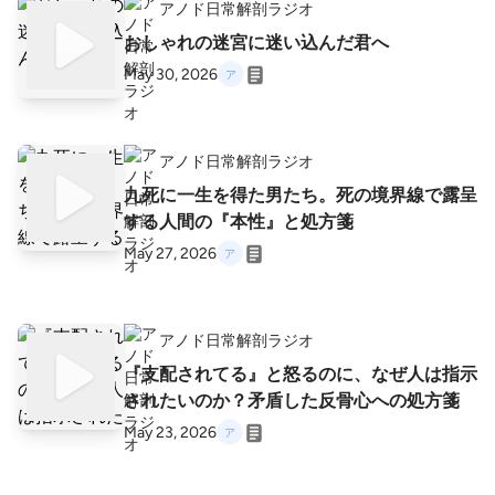
アノド日常解剖ラジオ
おしゃれの迷宮に迷い込んだ君へ
May 30, 2026
アノド日常解剖ラジオ
九死に一生を得た男たち。死の境界線で露呈
する人間の『本性』と処方箋
May 27, 2026
アノド日常解剖ラジオ
『支配されてる』と怒るのに、なぜ人は指示
されたいのか？矛盾した反骨心への処方箋
May 23, 2026