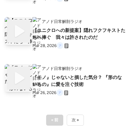
アノド日常解剖ラジオ
【ユニクロへの新提案】隠れフクフキストた
ちへ捧ぐ 我々は許されたのだ
Mar 28, 2026
アノド日常解剖ラジオ
『モノ』じゃないと損した気分？ 『形のな
いもの』に愛を注ぐ技術
Mar 26, 2026
« 前
次 »