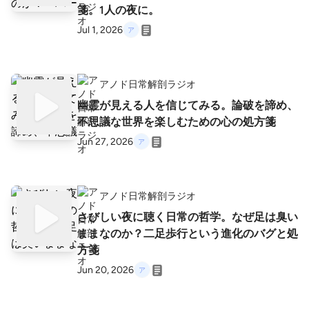
箋。1人の夜に。
Jul 1, 2026
アノド日常解剖ラジオ
幽霊が見える人を信じてみる。論破を諦め、
不思議な世界を楽しむための心の処方箋
Jun 27, 2026
アノド日常解剖ラジオ
さびしい夜に聴く日常の哲学。なぜ足は臭い
ままなのか？二足歩行という進化のバグと処
方箋
Jun 20, 2026