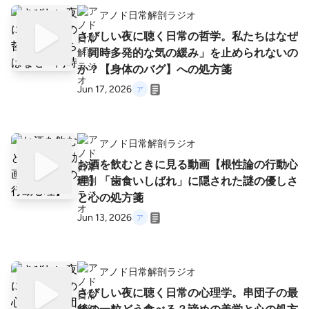
アノド日常解剖ラジオ
さびしい夜に聴く日常の哲学。私たちはなぜ
「同時多発的な気の緩み」を止められないの
か？【身体のバグ】への処方箋
Jun 17, 2026
アノド日常解剖ラジオ
お酒を飲むときに見る動画【根性論の行動心
理】「歯食いしばれ」に隠された謎の優しさ
と心の処方箋
Jun 13, 2026
アノド日常解剖ラジオ
さびしい夜に聴く日常の心理学。串団子の最