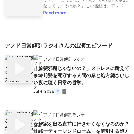
う？」 「どうして、SNSの『いいね』が気に
なってしまうのか？」 この番組は、アノドミ
ニ（略してアノド）が、日常に潜む些細なモ
Read more
ヤモヤや問題を「哲学」というメスを使って
解剖していくポッドキャストです。 難しい用
語は使いません。一見すると答えのないよう
な問いを、ゆっくりと、深く紐解いていく。
そんな「思考の補助線」を皆さまにお届けし
アノド日常解剖ラジオさんの出演エピソード
ます。 忙しい毎日の合間に、少しだけ立ち止
まって一緒に考えてみませんか？ https://liste
アノド日常解剖ラジオ
n.style/p/annodomini?cLZOOlfV
「前髪邪魔じゃないの？」ストレスに耐えて
まで前髪を死守する人間の業と処方箋さびし
い夜に聴く日常の哲学。
Jul 4, 2026
アノド日常解剖ラジオ
なぜ家を出る直前に行きたくなくなるのか？
「パーティーシンドローム」を解剖する処方