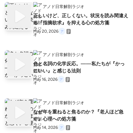
アノド日常解剖ラジオ
正しいけど、正しくない。状況を読み間違え
る『指摘欲求』を抑える心の処方箋
May 20, 2026
アノド日常解剖ラジオ
色と名詞の化学反応。——私たちが『かっ
こいい』と感じる法則
May 16, 2026
アノド日常解剖ラジオ
なぜ年を重ねると焦るのか？『老人ほど急
ぐ』心理への処方箋
May 14, 2026