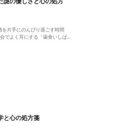
た謎の優しさと心の処方
酒を片手にのんびり過ごす時間
会でよく耳にする「歯食いしば
と「これから痛い目を合わせてや
心配してくれているのか、それと
葉に隠された「根性論のバグ」
り合いました。理不尽なストレス
めの「心の処方箋」をぜひ受け取
なぜ人間は、あらかじめ「衝撃の
ばり」の恐怖【処方箋】奥歯の力
を食いしばった」瞬間はあります
#人間観察 #心理学 #哲学 #作
学と心の処方箋