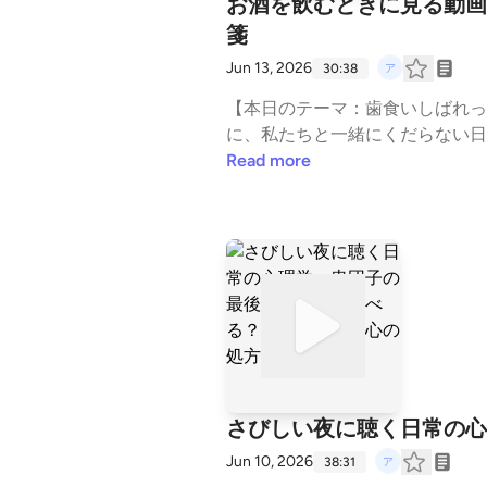
お酒を飲むときに見る動画
箋
Jun 13, 2026
30:38
【本日のテーマ：歯食いしばれっ
に、私たちと一緒にくだらない日
れ！」というセリフ。一見、気合
Read more
るから準備しろ」という、あまり
も単なる痛みのブーストなのか。
や、現代社会で私たちが無意識に
社会で、無駄に奥歯をすり減らし
ってください。▼ 今回のトピッ
準備」をさせられると拒絶できな
をふっと抜き、理不尽なパンチを
か？ぜひコメント欄でお酒の肴とし
業用BGM #お酒のお供 #処方箋 
さびしい夜に聴く日常の心
Jun 10, 2026
38:31