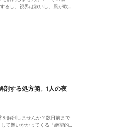
するし、視界は狭いし、風が吹け
ょうか？そこには、物理的な快適
今回の「アノド日常解剖部」で
他人の理解不能なこだわりにモヤ
取ってください。▼ 今回のトピ
範解答快適さを捨ててまで手に入れ
皆さんの周りにも「絶対に邪魔だ
！#アノド日常解剖部 #ビデオ
解剖する処方箋。1人の夜
常を解剖しませんか？数日前まで
として襲いかかってくる「絶望的
象を、私たちは今回「パーティー