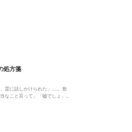
だの「面倒くさがり」に見えるこ
」の引力が隠されています。今回
た。予定に縛られて息苦しさを感
方箋」をぜひ受け取ってくださ
人は、家を出る瞬間に最もエネル
予定キャンセルの罪悪感を手放
すか？あの絶望感をどうやって乗
ポッドキャスト #人間観察 #心
の処方箋
、霊に話しかけられた」……。飲
当なこと言って」「嘘でしょ」
てみてください。いい大人が、社
しょうか？今回の「アノド日常解
を気にしてしまう現代社会で、あ
に「正しさ」を求められて疲れて
の処方箋」を提案します。▼ 今