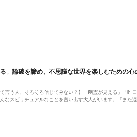
なぜ、私たちは自分で入れた予定に苦しめられるのか？一見た
に抱える人間関係へのプレッシャーや、家という「絶対的安地
酒を飲みながら、この矛盾だらけの心理を哲学的に解剖しまし
情のバグを受け入れ、罪悪感なく気楽に生きるための「心の処
ーティーシンドローム」！直前に絶望するあの現象の正体なぜ
ずの予定が「こなすべきタスク」にすり替わる恐怖【処方箋】
皆さんは「パーティーシンドローム」を発症した経験はありま
でお酒の肴として教えてください！#アノド日常解剖部 #ビデオ
る。論破を諦め、不思議な世界を楽しむための心
て言う人、そろそろ信じてみない？】「幽霊が見える」「昨日
んなスピリチュアルなことを言い出す大人がいます。「また適
て聞き流したりしていませんでしたか？しかし、よくよく考え
で、何のメリットもない「しょうもない嘘」をわざわざつくで
幽霊が見える人の心理」を徹底解剖。論理やエビデンスばかり
る」ことの面白さについて、ゆるく、深く語り合いました。常
ょっとしたファンタジーを取り戻し、気楽に生きるための「心