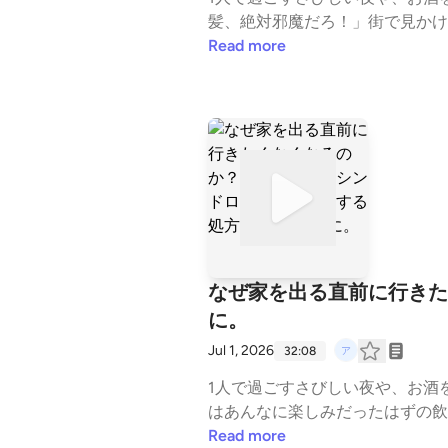
髪、絶対邪魔だろ！」街で見かけ
ばうっとうしい。どう考えてもス
Read more
さを捨ててでも守りたい「自己表
は、お酒を飲みながら、この「不
モヤしているすべての人へ、人間
ック前髪が目にかかるストレス 
たい「魅力」の正体とは？【処方
ろ」と思うこだわりを持っている
ポッドキャスト #人間観察 #心理
なぜ家を出る直前に行きた
に。
Jul 1, 2026
32:08
1人で過ごすさびしい夜や、お酒
はあんなに楽しみだったはずの飲
に行きたくない」というあの重い
Read more