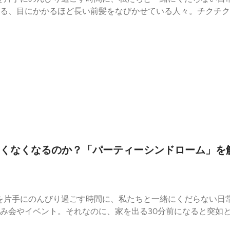
る、目にかかるほど長い前髪をなびかせている人々。チクチク
トレスのはずなのに、彼らはなぜ前髪を切り落とさないのでし
現の美学」や「謎の執念」が隠されているのかもしれません。
快感に勝る前髪の魅力」について深く、熱く語り合いました。
の愛すべき矛盾を受け入れるための「心の処方箋」をぜひ受け
vs 謎の美意識「邪魔じゃないの？」と聞かれた時の彼らの模
箋】他人の不可解なこだわりを笑って許容するマインドセット
人はいますか？ぜひコメント欄でお酒の肴として教えてください
学 #作業用BGM
くなくなるのか？「パーティーシンドローム」を
を片手にのんびり過ごす時間に、私たちと一緒にくだらない日
み会やイベント。それなのに、家を出る30分前になると突如
感情。誰しもが経験しているはずなのに名前のなかったこの現