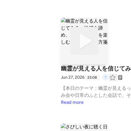
シンドローム」と名付けました。
の現象の裏には、現代人が無意識
の「アノド日常解剖部」では、お
じているすべての人へ、自分の感
い。▼ 今回のトピック命名「パ
ギーを消費するのか？楽しみなは
し、気楽に生きるマインドセット
り越えているか、ぜひコメント欄
理学 #あるある #作業用BGM
幽霊が見える人を信じてみ
Jun 27, 2026
23:08
【本日のテーマ：幽霊が見えるっ
み会や日常のふとした会話で、そ
と、これまでは論破したり、笑っ
Read more
会的信用を失うリスクを負ってま
剖部」では、お酒を片手にこの「
えて他人の言うことを「信じてみ
しまったすべての人へ、日常にち