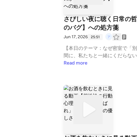
さびしい夜に聴く日常の哲
のバグ】への処方箋
Jun 17, 2026
25:51
【本日のテーマ：なぜ密室で「別
間に、私たちと一緒にくだらない
う、あの「同時多発的な気の緩み
Read more
一見、ただの生理現象の話。しか
す。今回の「アノド日常解剖部」
トロールを超えた現象に抗わず、
ック密室で起きる「同時多発的な
に露呈する人間の滑稽さ【処方箋
分の身体の「バグ」を感じた瞬間
ポッドキャスト #人間観察 #心理