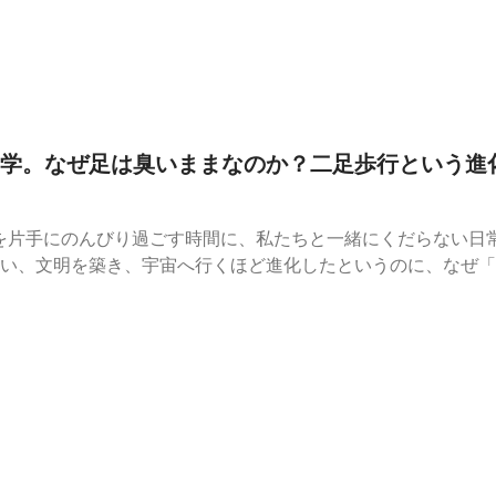
霊が見える」というしょうもない嘘をつく（ように見える）の
見えないものを信じる」ことで生まれる、謎の心の余裕【処方
ット皆さんは、「幽霊が見える」という人を信じますか？ぜひ
肴として教えてください！#ビデオポッドキャスト #人間観察 #
後
学。なぜ足は臭いままなのか？二足歩行という進
を片手にのんびり過ごす時間に、私たちと一緒にくだらない日
い、文明を築き、宇宙へ行くほど進化したというのに、なぜ「
しょうか？一見、ただの生理現象や衛生面の話。しかし、そこ
作ってしまった現代人の滑稽さが潜んでいます。今回の「アノ
学的に解剖します。完璧に進化しきれない人間の身体の愛おし
箋」をぜひ受け取ってください。▼ 今回のトピック人類の進
歩行がもたらした自業自得の密室劇完璧に進化しないからこそ
て受け入れるマインドセット皆さんは、自分の「進化しきれて
肴として教えてください！#アノド日常解剖部 #ビデオポッドキ
#処方箋