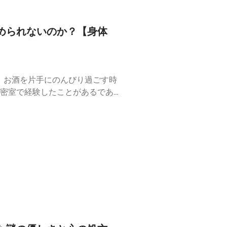
められないのか？【身体
、お酒を片手にのんびり過ごす時
密室で経験したことがあるであろ
まで連動して緩んでしまう……。
なる瞬間」の滑稽さが潜んでいま
哲学的に解剖します。自分のコン
取ってください。▼ 今回のトピ
ズム「完全に無防備になる瞬間」
ばすマインドセット皆さんは、自
！#アノド日常解剖部 #ビデオ