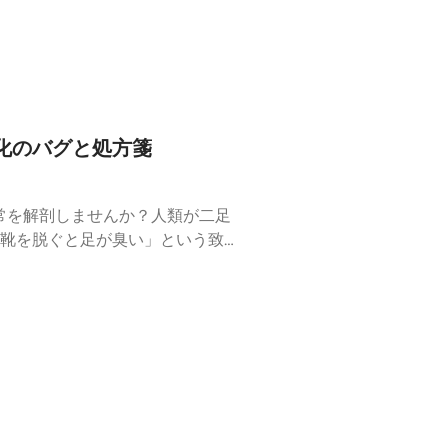
か？論破するより信じた方が、人
箋】論理的思考を少し休んで、不
コメント欄で、皆さんのリアルな
心理学 #哲学 #日常解剖部 #幽
化のバグと処方箋
常を解剖しませんか？人類が二足
靴を脱ぐと足が臭い」という致命
には進化論の限界と、自然界から
ド日常解剖部」では、お酒を飲み
さを受け入れ、自分のポンコツ具
化が置き去りにした「足の臭い」
愛おしい、人体の設計ミス【処方
いないな」と思う身体のバグはあ
ャスト #人間観察 #進化論 #