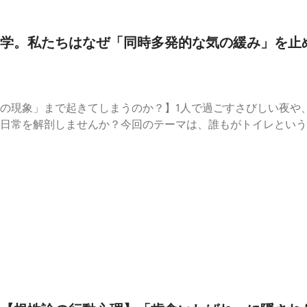
学。私たちはなぜ「同時多発的な気の緩み」を止
の現象」まで起きてしまうのか？】1人で過ごすさびしい夜や
日常を解剖しませんか？今回のテーマは、誰もがトイレという
」について。一方の筋肉を緩めようとすると、なぜかもう一方
し、そこには人間の身体の構造的なバグと、「完全に無防備に
では、お酒を飲みながら、この密室で起きる身体と心のバグを
肩の力を抜いてゆるく生きるための「心の処方箋」をぜひ受け
気の緩み」の正体人間の身体に隠された、抗えない連動メカニ
】コントロールできない自分を受け入れ、日常のバグを笑い飛
はありますか？ぜひコメント欄でお酒の肴として教えてください
学 #作業用BGM