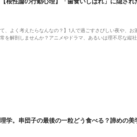
【根性論の行動心理】「歯食いしばれ」に隠され
て、よく考えたらなんなの？】1人で過ごすさびしい夜や、お
常を解剖しませんか？アニメやドラマ、あるいは理不尽な縦社
を入れ直すための熱い言葉のようですが、よくよく考えてみる
にも奇妙でシュールな宣告です。殴る側がわざわざ顎の怪我を
今回の「アノド日常解剖部」では、お酒を飲みながら、この言
「歯を食いしばって耐えてしまう心理」について深く、熱く語
ているすべての人へ。もっと肩の力を抜いて、ゆるく生きるた
ク「歯食いしばれ」というセリフが持つ、暴力と優しさの矛盾
いのか？現代人が日常で無意識にやってしまう「脳内歯食いし
綺麗にいなすマインドセット皆さんは、最近何かに対して「歯
て教えてください！#アノド日常解剖部 #ビデオポッドキャスト 
#根性論
理学。串団子の最後の一粒どう食べる？諦めの美