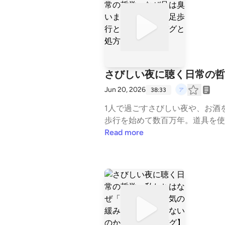
回のトピックなぜいい大人が「幽
生は圧倒的にエンタメになる説「
思議な世界と共存するマインドセ
意見や不思議なエピソードをお酒の
霊 #スピリチュアル #大人の放課
さびしい夜に聴く日常の哲
Jun 20, 2026
38:33
1人で過ごすさびしい夜や、お酒
歩行を始めて数百万年。道具を使
的なバグは修正されていないので
Read more
切り離されて靴という「密室」を
ながら、この人体の設計ミスを哲
合も笑い飛ばすための「心の処方
というミステリー靴と靴下：二足
箋】足の臭いを「生きた証」とし
りますか？ぜひコメント欄でお酒の
哲学 #作業用BGM #お酒のお供 