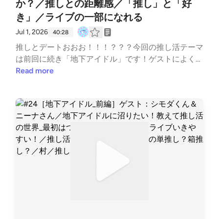
か？／推しとの距離感／「推し」と「好
き」／ライブの一部になれる
Jul 1, 2026
40:28
推しとデートおおお！！！？？？今回の推し活テーマ
は前回に続き「地下アイドル」です！ゲストによく行
くバーのスタッフ・シモダくん、そして以前もゲスト
Read more
にきていただきましたニーナさんのお二人をお招きし
て、僕の知らない「地下アイドル」の世界について教
えていただいた後編となります。あなたは推しと付き
合える機会があるとしたらどうしますか？そんなこと
を夢見ちゃったり見なかったり。その辺りの距離感を
真っ当に保てる人じゃないとこの世界に飛び込んでは
いけないのかもしれない…。そんなことを考えちゃい
ましたねえ…BGM : MusMus、Springin’ Sound Stock