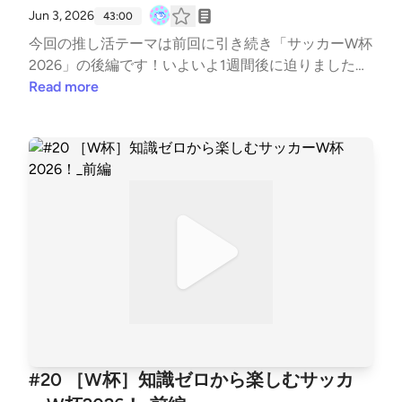
Jun 3, 2026
43:00
今回の推し活テーマは前回に引き続き「サッカーW杯
2026」の後編です！いよいよ1週間後に迫りましたW
杯！今回初めてW杯見るよって方や、普段スポーツを
Read more
あまりみない方に向けて、少しだけでも知ってるとも
っとW杯が楽しくなるよ！このお祭りを一緒に楽しも
うよ！といういつも以上にフグサシオの熱がこもった
回となっております。後編の今回は、「日本代表の注
目選手」「グループステージ3試合解説」を語ってお
ります〜。 BGM : MusMus、Springin’ Sound Stock
#20 ［W杯］知識ゼロから楽しむサッカ