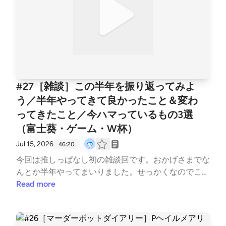
#27［雑談］この半年を振り返ってみよ
う／半年やってきて良かったこと＆変わ
ってきたこと／今ハマっているもの3選
（富士葵・ゲーム・W杯）
Jul 15, 2026
46:20
今回は推しっぱなし初の雑談回です。おかげさまでな
んとか半年やってまいりました。せっかくなのでこの
半年を振り返ってみたいと思います。ポッドキャスト
Read more
をやってみて良かったこと、三日坊主の私が続けるこ
とができた理由、そして今語りたいハマっているも
の！などなど雑談って簡単そうに見えてメリハリむず