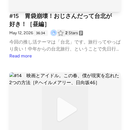
#15 胃袋崩壊！おじさんだって台北が
好き！［昼編］
May 12, 2026
2
Stars
36:34
今回の推し活テーマは「台北」です。旅行ってやっぱ
り良い！中年からの台北旅行、ということで先日行っ
てきた模様を2回に分けてお届けします。前編である
Read more
今回は昼の台北、ということで、豆漿、カフェ、お
茶、台湾おにぎりなど！胃袋がいくつあっても足りな
い！「熱気」を喰らい「湿気」に酔う、そんなおじさ
ん旅の模様はいかに？ 番組内で紹介したお店はこち
ら！⚫︎牛肉麺のお店老牌牛肉拉麵大王（ローパイニ
ュウロウラーメンダーワン）https://maps.app.goo.gl/
GeyTK4jkQotF7msh9 ⚫︎トウジャンのお店世界豆漿
大王（スージエドウジャンダーワン）https://maps.ap
p.goo.gl/rXToXSmhmQcHo75i9 ⚫︎お茶とチョコのカ
フェCOFEhttps://maps.app.goo.gl/e3V9K6wvEBJGh9