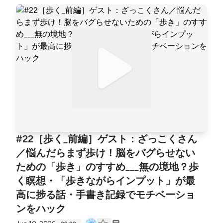
番難しいよね。ざっこくさんはどうやってるの？早寝
早起きするコツは？月100万歩達成したらお祝いしよ
う！なんてのを脱線しながらお話ししました〜 歩く_
前編https://open.spotify.com/episode/25lg8QUi47J
MqtttPCTb85?si=7b5e4974b7f14e32 ざっこく。の
まぜごはんラジオ⁠https://open.spotify.com/show/52v
cecTMTzSvqS4bPnLcT9?si=c69751c642004092⁠
#22［歩く_前編］ゲスト：ざっこくさん
／悩んだらまず歩け！脳をバグらせない
ための「歩き」のすすめ___無の境地？歩
く瞑想・「歩きながらインプット」が最
高に捗る話・手書き記録でモチベーショ
ンをハック