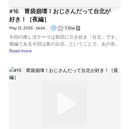
#16 胃袋崩壊！おじさんだって台北が
好き！［夜編］
May 12, 2026
1
Star
34:04
今回の推し活テーマは前回に引き続き「台北」です。
後編である今回は夜の台北、ということで、あの有名
な夜市！顔面サイズのフライドチキンは果たして食べ
Read more
ることはできたのか！？そして台北で今熱いものはス
ピークイージー？？「熱気」を喰らい「湿気」に酔
う、そんなおじさん旅の模様はいかに？ 番組内で紹
介したお店はこちら！HANKO 60 如醉如夢https://ma
ps.app.goo.gl/6fX5nyG2F1QNa1Ch7 当吧（ダンバ
ー）PAWN BARhttps://maps.app.goo.gl/gYNkqrqc7r8
5scX36 BGM : MusMus、Springin’ Sound Stock