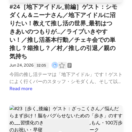
#24［地下アイドル_前編］ゲスト：シモ
ダくん＆ニーナさん／地下アイドルに沼
りたい！教えて推し活の世界_最初はつ
きあいのつもりが…／ライブいきやす
い！／推し活基本行動／チェキ会での単
推し？箱推し？／村／推しの引退／親の
気持ち
Jun 24, 2026
32:05
今回の推し活テーマは「地下アイドル」です！ゲスト
によく行くバーのスタッフ・シモダくん、そして以前
も出ていただきましたニーナさんのお二人をお招きし
Read more
て、僕の知らない「地下アイドル」の世界について教
えていただきました。一度その世界を体験してみたい
と思ってたんですよね。でもなんだかローカルルール
ありそうでちょっと入りにくい、、、なんて思ってい
る僕に色々とその世界を教えていただきました〜。B
GM : MusMus、Springin’ Sound Stock