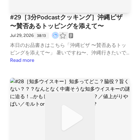
#29［3分Podcastクッキング］沖縄ピザ
〜賛否あるトッピングを添えて〜
Jul 29, 2026
38:13
本日のお品書きはこちら「沖縄ピザ 〜賛否あるトッ
ピングを添えて〜」 暑いですね〜、沖縄行きたいで
すね〜。ということで自宅にいながら食材で沖縄を感
Read more
じようというこのピザ。 しかしタダでは済ませませ
ん。料理につかうと必ず賛否巻き起こる、というかす
んごい苦手な人っているよね、っていう具材をあえて
選択。 果たしてどうなることやら〜 BGM : MusMu
s、Springin’ Sound Stock、Dova Syndrome