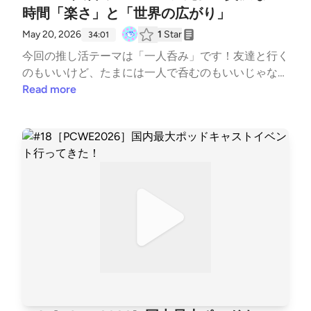
時間「楽さ」と「世界の広がり」
May 20, 2026
1
Star
34:01
今回の推し活テーマは「一人呑み」です！友達と行く
のもいいけど、たまには一人で呑むのもいいじゃな
い。この贅沢さと楽さは一人でなきゃ味わえない。そ
Read more
んなひと時をあなたにお届けしたい！フグサシオ的お
すすめ横丁3選もありますよ〜BGM : MusMus、Sprin
gin’ Sound Stock