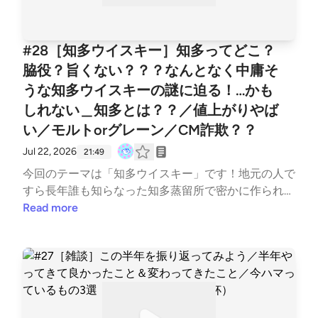
#28［知多ウイスキー］知多ってどこ？
脇役？旨くない？？？なんとなく中庸そ
うな知多ウイスキーの謎に迫る！…かも
しれない＿知多とは？？／値上がりやば
い／モルトorグレーン／CM詐欺？？
Jul 22, 2026
21:49
今回のテーマは「知多ウイスキー」です！地元の人で
すら長年誰も知らなった知多蒸留所で密かに作られて
いた、極秘プロジェクト？？？お酒飲む人からは全く
Read more
知られていない、飲む人からすると微妙に知っている
「知多」。そもそも知多ってなんやねん？場所？って
ところから、このウイスキーの微妙な立ち位置に迫り
たいと思います。なぜなら私が知多市出身だから！