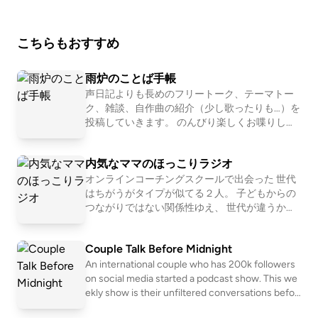
こちらもおすすめ
雨炉のことば手帳
声日記よりも長めのフリートーク、テーマトー
ク、雑談、自作曲の紹介（少し歌ったりも…）を
投稿していきます。 のんびり楽しくお喋りしま
す🍵♬ 🫧🎧🔗.•♪*•.*🐾
内気なママのほっこりラジオ
オンラインコーチングスクールで出会った 世代
はちがうがタイプが似てる２人。 子どもからの
つながりではない関係性ゆえ、 世代が違うから
ゆえの視点や考え方。 さくらちゃんの自宅でリ
アルに双子ちゃんをあやしながら、雑談しなが
Couple Talk Before Midnight
らのゆるっとトーク。 Listenからも配信中 http
s://listen.style/p/hokkori-radio?AhvyF13p
An international couple who has 200k followers
on social media started a podcast show. This we
ekly show is their unfiltered conversations befor
e they go to sleep. Talking about daily life, relatio