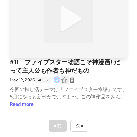
d Stock
#11 ファイブスター物語こそ神漫画! だ
って主人公も作者も神だもの
May 12, 2026
40:35
今回の推し活テーマは「ファイブスター物語」です。
5月にやっと新刊がでますよ〜。この神作品をみんな
でわいわい語りたい！でもぼくの周りで語りあえる人
Read more
が意外といない？？だったら自分で一人で勝手に語っ
ちゃいますよ〜。すごい！すごい！すごい！BGM : M
usMus、Springin’ Sound Stock
« 前
次 »