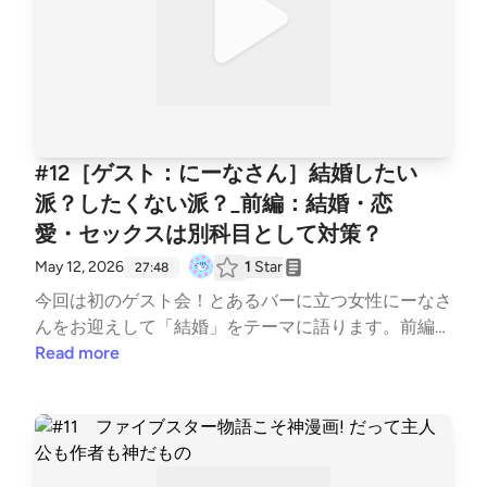
#12［ゲスト：にーなさん］結婚したい
派？したくない派？_前編：結婚・恋
愛・セックスは別科目として対策？
May 12, 2026
1
Star
27:48
今回は初のゲスト会！とあるバーに立つ女性にーなさ
んをお迎えして「結婚」をテーマに語ります。前編で
ある今回は、賢者タイムのその先に・ライフスタイル
Read more
って合うの?・結婚・恋愛・セックスは別科目として
対策?なんてことを、あーでもないこーでもないと男
女二人が語ります。 今回の素敵なゲストのにーなさ
んが気になった方はコチラ！にーなさん：Xhttps://x.
com/ninanomunomu BGM : MusMus、Springin’ Soun