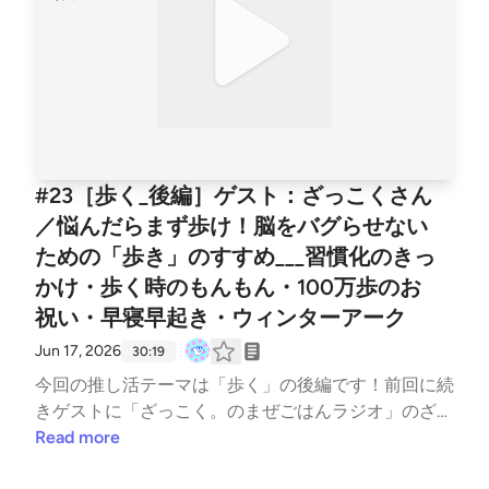
#23［歩く_後編］ゲスト：ざっこくさん
／悩んだらまず歩け！脳をバグらせない
ための「歩き」のすすめ___習慣化のきっ
かけ・歩く時のもんもん・100万歩のお
祝い・早寝早起き・ウィンターアーク
Jun 17, 2026
30:19
今回の推し活テーマは「歩く」の後編です！前回に続
きゲストに「ざっこく。のまぜごはんラジオ」のざっ
こく。さんをお招きして、新宿御苑を歩きながらお届
Read more
けします！歩くのがいいよとはいうけど、習慣化が一