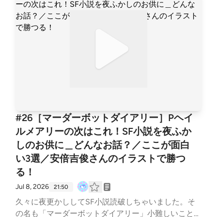
かしいですよね〜 BGM : MusMus、Springin’ Sound S
tock、BGMer
#26［マーダーボットダイアリー］Pヘイ
ルメアリーの次はこれ！SF小説を夜ふか
しのお供に＿どんなお話？／ここが面白
い3選／安倍吉俊さんのイラストで勝つ
る！
Jul 8, 2026
21:50
久々に夜更かししてSF小説読破しちゃいました。そ
の名も「マーダーボットダイアリー」小難しいことな