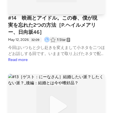
cm6 ⚫︎おにぎりのお店飯糰覇https://maps.app.goo.g
l/JqdeGj2xvCcnJzvt7 BGM : MusMus、Springin’ Sou
nd Stock
#14 映画とアイドル。この春、僕が現
実を忘れた2つの方法［P.ヘイルメアリ
ー、日向坂46］
May 12, 2026
1
Star
32:09
今回はいつもと少し赴きを変えまして小ネタを二つほ
どお話しする回です。いままで取り上げたネタで配信
後も続報や話たいことがまだまだある！そんななかで
Read more
も2本のネタを取り上げたいと思います。一つは映画
プロジェクトヘイルメアリー、もう一つは僕の推しグ
ループ日向坂46です！今回はネタバレもありますの
でタイムスタンプを用意してみました。※すみませ
ん、うまく機能してないかもです。02:49 ［P.ヘイル
メアリー］あらすじ＆感想11:26 ［P.ヘイルメアリ
ー］制作裏話19:08 ［日向坂46］ライブ感想23:52
［日向坂46］グループの未来は！？ プロジェクトヘ