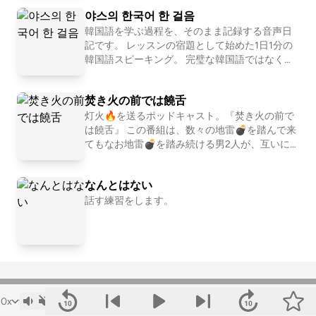
nship, culture difference and parenting from the
야스의 한국어 한 걸음
international couple point of view. Contact us Ins
tagram: @sandra_n_yusuke TikTok: @sandrayus
韓国語を学ぶ過程を、そのまま記録する音声日
uke @sandra_in_japan Leave a comment and sha
記です。 レッスンの宿題として始めた1日1分の
re your thoughts: https://open.firstory.me/user/
韓国語スピーキング。 完璧な韓国語ではなく、
cm2ok1ekh0oec01vt8ptq0qaj/comments Powe
「毎日話すこと」を大切に続けます。 もし間違
red by Firstory Hosting
いやもっと自然な言い方があれば、 ぜひコメン
焚き火の前では饒舌
トで教えていただけるとうれしいです。
灯火🔥を送るポッドキャスト。『焚き火の前で
は饒舌』 この番組は、数々の地雷💣を踏んで来
てもなお地雷💣を踏み続ける男2人が、互いに
異なる世界観を本音で語るポッドキャストで
す。 思い通りにいかない日々を奮闘する30代40
なんとはない
代の男性の皆さん、焚火の前でゆるーく喋って
いるのを脇で聞いているような、そんな感じで
話す練習をします。
お聞きください。 コンセプトは熾火の告白で
す。 🔥 番組の感想や、私たちに話してほしい
「人生の失敗談・お悩み」は、以下のメール若
しくはおたよりフォームからご送付ください。
📢 ポッドキャスト『焚き火の前では饒舌』は、
Spotify・Apple Podcast・Amazon Music・LIST
ENなど主要プラットフォームで配信中！ フォロ
ー＆レビューで、ぜひ一緒に番組を盛り上げて