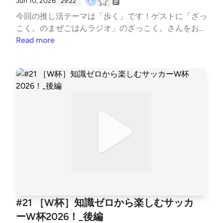
Jun 10, 2026
29:22
今回の推し活テーマは「歩く」です！ゲストに「ざっ
こく。のまぜごはんラジオ」のざっこく。さんをお招
きして、新宿御苑を歩きながらお届けします！みなさ
Read more
ん歩いてますか？歩くといいよとはよく聞くけど、ビ
ジネス本や啓発系ほどガチで取り組みたいわけじゃな
い、もっとゆるく歩くってことについて考えてみても
いいんじゃないかと、わかたくしフグサシオもちょう
ど思っていたところなんです。そんなときにざっこ
く。さんがうってつけのお話しを持ってきてください
ました！なぜ歩くのか？そしてどうやって継続してい
るのか？そんな秘訣を伺います。ざっこく。のまぜご
はんラジオ⁠https://open.spotify.com/show/52vcecTM
TzSvqS4bPnLcT9?si=c69751c642004092⁠コラボ回は
こちら！前編⁠https://open.spotify.com/episode/55dE
W8kH2cnrHRclvjDVZM?si=0ec12596b4554e30⁠後編
https://open.spotify.com/episode/4EOPkxhGwNo52
#21 ［W杯］知識ゼロから楽しむサッカ
GzDRCceoZ?si=960ab503b3c04490BGM : MusMu
ーW杯2026！_後編
s、Springin’ Sound Stock