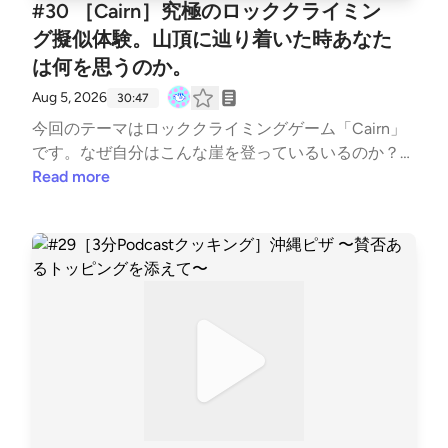
#30 ［Cairn］究極のロッククライミン
グ擬似体験。山頂に辿り着いた時あなた
は何を思うのか。
Aug 5, 2026
30:47
今回のテーマはロッククライミングゲーム「Cairn」
です。なぜ自分はこんな崖を登っているいるのか？な
ぜ垂直の壁で眠らなくてはいけないのか。そんな至極
Read more
当然の疑問と向き合う体験。 いや〜ほんっとにすご
いゲーム体験をしました。今の所フグサシオ的ゲーム
オブジイヤー2026。何がそんなに良かったか語りま
す。 BGM : MusMus、Springin’ Sound Stock、BGMer