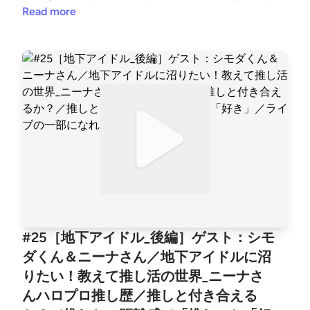
んていらいない！とにかくエンタメ全開で爽快！プロ
Read more
ジェクトヘイルメアリーの次のSF作品を探していた
あなたにお勧めしたい。
#25［地下アイドル_後編］ゲスト：シモ
ダくん＆ニーナさん／地下アイドルに沼
りたい！教えて推し活の世界_ニーナさ
んハロプロ推し歴／推しと付き合える