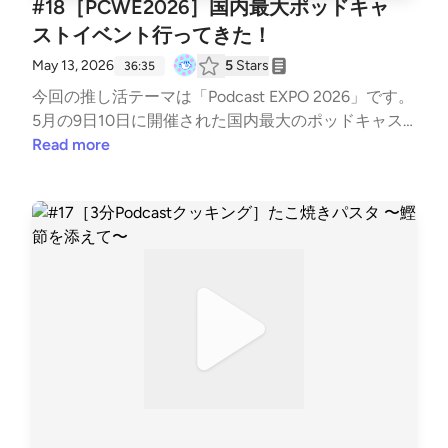
#18［PCWE2026］国内最大ポッドキャ
ストイベント行ってきた！
May 13, 2026
5
Stars
36:35
今回の推し活テーマは「Podcast EXPO 2026」です。
5月の9日10日に開催された国内最大のポッドキャス
トイベントに行ってきました〜。アツい！アツすぎま
Read more
した！今ブームが来ていると言われているポッドキャ
ストの熱をそのまま感じられたイベント、フグサシオ
が行ってきたその模様をお届けます！ エピソード内
で僭越ながら取り上げさせていただいた番組はこちら
⚫︎ヤマモトユウトのラジ推し！https://lit.link/radioshi
yy⚫︎さとう /『ゼロサンリベンジ』https://potofu.m
e/03revenge⚫︎Q-MO@深夜の作業室のひとhttps://o
pen.spotify.com/show/3LeMv5TQp250GqeVDijE54?s
i=125733e6b4354df6⚫︎月からミミミhttps://lit.link/t
sukikaramimimi⚫︎ざっこく。のまぜごはんラジオhtt
ps://open.spotify.com/show/52vcecTMTzSvqS4bPnL
cT9 BGM : MusMus、Springin’ Sound Stock