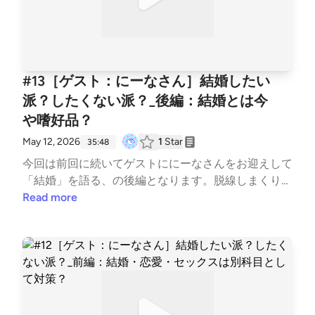
イルメアリーで話題にしたWIRED Japanはこちら！⁠ht
tps://www.youtube.com/watch?v=heOZB76ydQ8⁠ BG
M : MusMus、Springin’ Sound Stock
#13［ゲスト：にーなさん］結婚したい
派？したくない派？_後編：結婚とは今
や嗜好品？
May 12, 2026
1
Star
35:48
今回は前回に続いてゲストににーなさんをお迎えして
「結婚」を語る、の後編となります。脱線しまくり！
結構とは今や贅沢な嗜好品になってしまったのか！？
Read more
その他、婚活、マッチングアプリ、掟ポルシェ、くっ
つけママさん、子はマジ宝！などなど。あーでもない
こーでもないと男女二人が語ります。 今回の素敵な
ゲストのにーなさんが気になった方はコチラ！にーな
さん：Xhttps://x.com/ninanomunomu BGM : MusMu
s、Springin’ Sound Stock