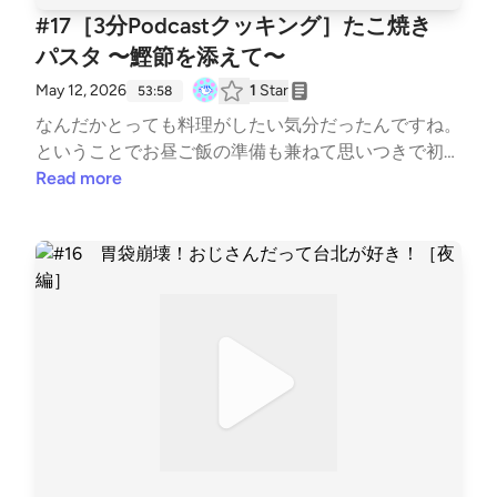
#17［3分Podcastクッキング］たこ焼き
パスタ 〜鰹節を添えて〜
May 12, 2026
1
Star
53:58
なんだかとっても料理がしたい気分だったんですね。
ということでお昼ご飯の準備も兼ねて思いつきで初め
てみました。今回のお品書きは「たこ焼きパスタ 〜
Read more
鰹節を添えて〜」初めて作ってみましたがこれがとっ
ても美味しかったんですよ〜。皆さんもぜひトライし
てみてくださいね！料理系ユーチューバーならぬ料理
系ポッドキャスター目指してもいいんじゃないか、っ
て思ったり思わなかったり。完成品の写真はXにあげ
ていますので、ぜひチェックしてみてください！ 推
しっぱなしXhttps://x.com/oshippanashi BGM : MusM
us、BGMer