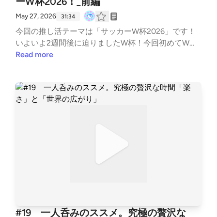
ーW杯2026！_前編
May 27, 2026
31:34
今回の推し活テーマは「サッカーW杯2026」です！
いよいよ2週間後に迫りましたW杯！今回初めてW杯
見るよって方や、普段スポーツをあまりみない方に向
Read more
けて、少しだけでも知ってるともっとW杯が楽しくな
るよ！このお祭りを一緒に楽しもうよ！といういつも
以上にフグサシオの熱がこもった回となっておりま
す。前編の今回は、「そもそもW杯って何？」「あの
伝説の選手が見納め？」を語っております〜。 ※途
中「参加国が12増えたと」言ってる箇所がございます
が、実際は16カ国でした。大変失礼しました。 BGM :
MusMus、Springin’ Sound Stock
#19 一人呑みのススメ。究極の贅沢な