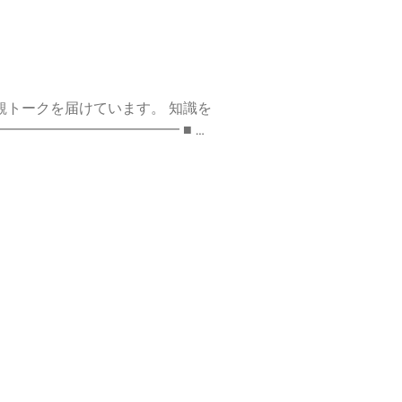
クを届けています。 知識を
━━━━━
信 #コーチング #個人事業主 #ビ
://stand.fm/channels/