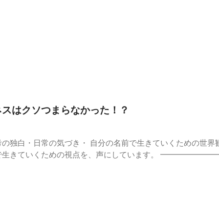
//stand.fm/episodes/678f207f51afdefc68d3d0bd ━━━━━━━
ぐに7日間の講座が
ウトプット #個人ビジネス #起業 #フリーランス #発信 #情報発
and.fmでは、この放送にいいね・コメント・レター送信ができます。 https
ジネスはクソつまらなかった！？
の独白・日常の気づき・ 自分の名前で生きていくための世界観トー
点を、声にしています。 ━━━━━━━━━━━━━━━━━━━━ ■ ま
e7b4c8c
//stand.fm/episodes/678f207f51afdefc68d3d0bd ━━━━━━━
ぐに7日間の講座が