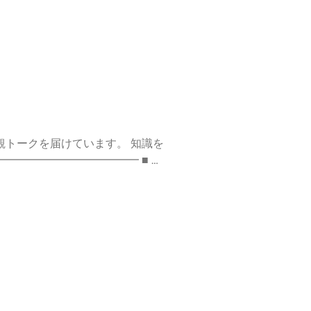
信 #コーチング #個人事業主 #ビ
://stand.fm/channels/
クを届けています。 知識を
━━━━━
信 #コーチング #個人事業主 #ビ
://stand.fm/channels/