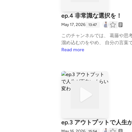
ep.4 非常識な選択を！
May 17, 2026
13:47
このチャンネルでは、 葛藤や思考
溜め込むのをやめ、 自分の言葉で生きていくための視
ずこの放送から聴いてみてください 【売上が変わるコンセプトの講義】 https://stand.fm/episodes/6784c66bded3f3cd2
Read more
【生き方が売れる情報発信ノウハウ完全版】 https:
━━━━━━━━ ■ メルマガ（無料） ラジオでは話しきれない視点と思考を、週1通届けています。 登録後す
届きます。 ▼ 登録はこちら https://peraichi.com/landing_pages/view/zcdi7 ━━━━━━━━━━━━━━━━━━━━ ■ その
他のメディア substack： https://substack.com/@1234119615 YouTube： https://www.youtube.com/channel/UCSoSnC-uJf0Eg
WrVURbWu6w note： https://note.com/kokiy 公式LINE： https://lin.ee/3uAJiXC ━━━━━━━━━━━━━━━━━━━━ #
自分の名前で生きる #言語化 #ア
ジネス #思考法 #スタエフ --- st
5f621cb6f04555115d1ef562
ep.3 アウトプットで人
May 16, 2026
15:54