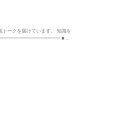
クを届けています。 知識を
━━━━━
信 #コーチング #個人事業主 #ビ
://stand.fm/channels/