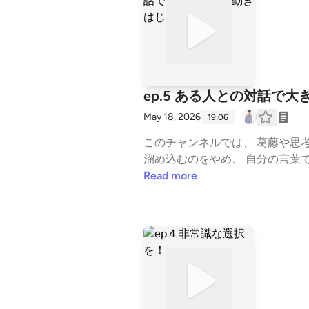
WrVURbWu6w note： https://note.com/kokiy 公式LINE： https://lin.ee/3uAJiXC ━━━━━━━━━━━━━━━━━━━━ #
自分の名前で生きる #言語化 #ア
ジネス #思考法 #スタエフ --- st
5f621cb6f04555115d1ef562
ep.5 ある人との対話で
May 18, 2026
19:06
このチャンネルでは、 葛藤や思考
溜め込むのをやめ、 自分の言葉で生きていくための視
ずこの放送から聴いてみてください 【売上が変わるコンセプトの講義】 https://stand.fm/episodes/6784c66bded3f3cd2
Read more
【生き方が売れる情報発信ノウハウ完全版】 https:
━━━━━━━━ ■ メルマガ（無料） ラジオでは話しきれない視点と思考を、週1通届けています。 登録後す
届きます。 ▼ 登録はこちら https://peraichi.com/landing_pages/view/zcdi7 ━━━━━━━━━━━━━━━━━━━━ ■ その
他のメディア substack： https://substack.com/@1234119615 YouTube： https://www.youtube.com/channel/UCSoSnC-uJf0Eg
WrVURbWu6w note： https://note.com/kokiy 公式LINE： https://lin.ee/3uAJiXC ━━━━━━━━━━━━━━━━━━━━ #
自分の名前で生きる #言語化 #ア
ジネス #思考法 #スタエフ --- st
5f621cb6f04555115d1ef562