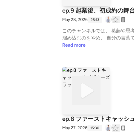
ep.9 起業後、初成約の舞
May 28, 2026
25:13
このチャンネルでは、 葛藤や思考
溜め込むのをやめ、 自分の言葉で生きていくための視
ずこの放送から聴いてみてください 【売上が変わるコンセプトの講義】 https://stand.fm/episodes/6784c66bded3f3cd2
Read more
【生き方が売れる情報発信ノウハウ完全版】 https:
━━━━━━━━ ■ メルマガ（無料） ラジオでは話しきれない視点と思考を、週1通届けています。 登録後す
届きます。 ▼ 登録はこちら https://peraichi.com/landing_pages/view/zcdi7 ━━━━━━━━━━━━━━━━━━━━ ■ その
他のメディア substack： https://substack.com/@1234119615 YouTube： https://www.youtube.com/channel/UCSoSnC-uJf0Eg
WrVURbWu6w note： https://note.com/kokiy 公式LINE： https://lin.ee/3uAJiXC ━━━━━━━━━━━━━━━━━━━━ #
自分の名前で生きる #言語化 #ア
ジネス #思考法 #スタエフ --- st
5f621cb6f04555115d1ef562
ep.8 ファーストキャッ
May 27, 2026
15:30