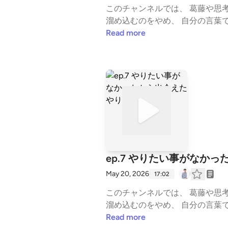
このチャンネルでは、 葛藤や思考
溜め込むのをやめ、 自分の言葉で生きていくための視
ずこの放送から聴いてみてください 【売上が変わるコンセプトの講義】 https://stand.fm/episodes/6784c66bded3f3cd2
Read more
【生き方が売れる情報発信ノウハウ完全版】 https:
━━━━━━━━ ■ メルマガ（無料） ラジオでは話しきれない視点と思考を、週1通届けています。 登録後す
届きます。 ▼ 登録はこちら https://peraichi.com/landing_pages/view/zcdi7 ━━━━━━━━━━━━━━━━━━━━ ■ その
他のメディア substack： https://substack.com/@1234119615 YouTube： https://www.youtube.com/channel/UCSoSnC-uJf0Eg
WrVURbWu6w note： https://note.com/kokiy 公式LINE： https://lin.ee/3uAJiXC ━━━━━━━━━━━━━━━━━━━━ #
自分の名前で生きる #言語化 #ア
ジネス #思考法 #スタエフ --- st
5f621cb6f04555115d1ef562
ep.7 やりたい事がなか
May 20, 2026
17:02
このチャンネルでは、 葛藤や思考
溜め込むのをやめ、 自分の言葉で生きていくための視
ずこの放送から聴いてみてください 【売上が変わるコンセプトの講義】 https://stand.fm/episodes/6784c66bded3f3cd2
Read more