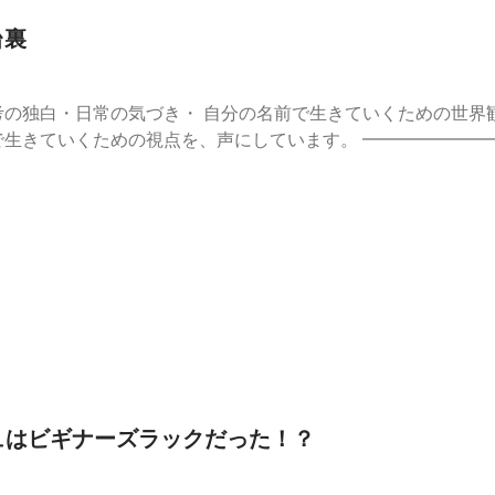
台裏
の独白・日常の気づき・ 自分の名前で生きていくための世界観トー
点を、声にしています。 ━━━━━━━━━━━━━━━━━━━━ ■ ま
e7b4c8c
//stand.fm/episodes/678f207f51afdefc68d3d0bd ━━━━━━━
ぐに7日間の講座が
ウトプット #個人ビジネス #起業 #フリーランス #発信 #情報発
and.fmでは、この放送にいいね・コメント・レター送信ができます。 https
シュはビギナーズラックだった！？