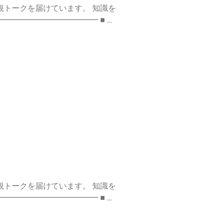
クを届けています。 知識を
━━━━━
信 #コーチング #個人事業主 #ビ
://stand.fm/channels/
クを届けています。 知識を