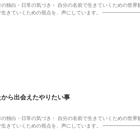
の独白・日常の気づき・ 自分の名前で生きていくための世界観トー
点を、声にしています。 ━━━━━━━━━━━━━━━━━━━━ ■ ま
e7b4c8c
//stand.fm/episodes/678f207f51afdefc68d3d0bd ━━━━━━━
ぐに7日間の講座が
ウトプット #個人ビジネス #起業 #フリーランス #発信 #情報発
and.fmでは、この放送にいいね・コメント・レター送信ができます。 https
ったから出会えたやりたい事
の独白・日常の気づき・ 自分の名前で生きていくための世界観トー
点を、声にしています。 ━━━━━━━━━━━━━━━━━━━━ ■ ま
e7b4c8c