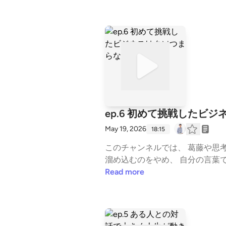
【生き方が売れる情報発信ノウハウ完全版】 https:
━━━━━━━━ ■ メルマガ（無料） ラジオでは話しきれない視点と思考を、週1通届けています。 登録後す
届きます。 ▼ 登録はこちら https://peraichi.com/landing_pages/view/zcdi7 ━━━━━━━━━━━━━━━━━━━━ ■ その
他のメディア substack： https://substack.com/@1234119615 YouTube： https://www.youtube.com/channel/UCSoSnC-uJf0Eg
WrVURbWu6w note： https://note.com/kokiy 公式LINE： https://lin.ee/3uAJiXC ━━━━━━━━━━━━━━━━━━━━ #
自分の名前で生きる #言語化 #ア
ジネス #思考法 #スタエフ --- st
5f621cb6f04555115d1ef562
ep.6 初めて挑戦したビ
May 19, 2026
18:15
このチャンネルでは、 葛藤や思考
溜め込むのをやめ、 自分の言葉で生きていくための視
ずこの放送から聴いてみてください 【売上が変わるコンセプトの講義】 https://stand.fm/episodes/6784c66bded3f3cd2
Read more
【生き方が売れる情報発信ノウハウ完全版】 https:
━━━━━━━━ ■ メルマガ（無料） ラジオでは話しきれない視点と思考を、週1通届けています。 登録後す
届きます。 ▼ 登録はこちら https://peraichi.com/landing_pages/view/zcdi7 ━━━━━━━━━━━━━━━━━━━━ ■ その
他のメディア substack： https://substack.com/@1234119615 YouTube： https://www.youtube.com/channel/UCSoSnC-uJf0Eg