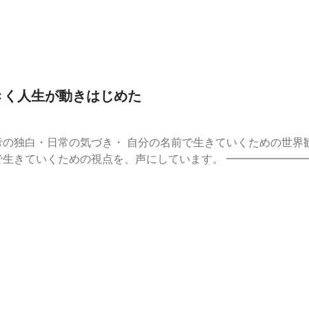
ウトプット #個人ビジネス #起業 #フリーランス #発信 #情報発
and.fmでは、この放送にいいね・コメント・レター送信ができます。 https
大きく人生が動きはじめた
の独白・日常の気づき・ 自分の名前で生きていくための世界観トー
点を、声にしています。 ━━━━━━━━━━━━━━━━━━━━ ■ ま
e7b4c8c
//stand.fm/episodes/678f207f51afdefc68d3d0bd ━━━━━━━
ぐに7日間の講座が
ウトプット #個人ビジネス #起業 #フリーランス #発信 #情報発
and.fmでは、この放送にいいね・コメント・レター送信ができます。 https