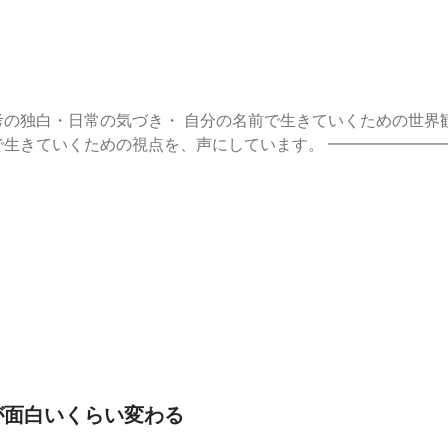
の独白・日常の気づき・ 自分の名前で生きていくための世界観トー
点を、声にしています。 ━━━━━━━━━━━━━━━━━━━━ ■ ま
e7b4c8c
//stand.fm/episodes/678f207f51afdefc68d3d0bd ━━━━━━━
ぐに7日間の講座が
ウトプット #個人ビジネス #起業 #フリーランス #発信 #情報発
and.fmでは、この放送にいいね・コメント・レター送信ができます。 https
生が面白いくらい変わる