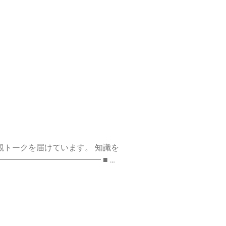
━━━━━
信 #コーチング #個人事業主 #ビ
://stand.fm/channels/
クを届けています。 知識を
━━━━━