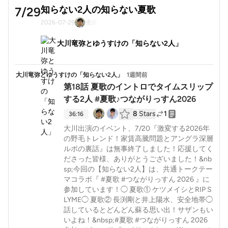
知らない2人の知らない夏歌
7/29
2026-07-29
優介
大川竜弥とゆうすけの「知らない2人」
大川竜弥とゆうすけの「知らない2人」
1週間前
第18話 夏歌のイントロでタイムスリップ
する2人 #夏歌♪つながりっすん2026
8
Stars
1
36:16
大川出演のイベント、7/20『激変する2026年
の野毛トレンド！家賃高騰問題とアングラ深層
ルポの裏話』は無事終了しました！応援してく
ださった皆様、ありがとうございました！&nb
sp;今回の【知らない2人】は、共通トークテー
マコラボ『 #夏歌 #つながりっすん 2026 』に
参加しています！◯ 夏歌① ケツメイシとRIP S
LYME◯ 夏歌② 長渕剛と井上陽水、安全地帯◯
話しているとどんどん蘇る思い出！サザンもい
いよね！&nbsp;#夏歌 #つながりっすん 2026