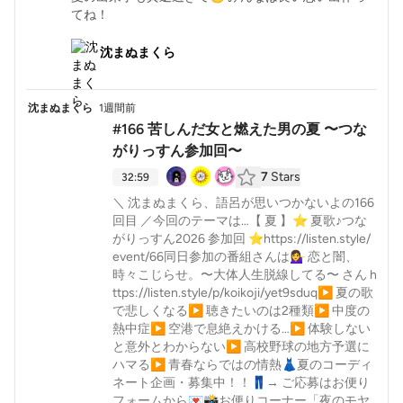
てね！
沈まぬまくら
沈まぬまくら
1週間前
#166 苦しんだ女と燃えた男の夏 〜つな
がりっすん参加回〜
7
Stars
32:59
＼ 沈まぬまくら、語呂が思いつかないよの166
回目 ／今回のテーマは…【 夏 】⭐️ 夏歌♪つな
がりっすん2026 参加回 ⭐️https://listen.style/
event/66同日参加の番組さんは💁‍♀️ 恋と闇、
時々こじらせ。〜大体人生脱線してる〜 さん h
ttps://listen.style/p/koikoji/yet9sduq▶︎ 夏の歌
で悲しくなる▶︎ 聴きたいのは2種類▶︎ 中度の
熱中症▶︎ 空港で息絶えかける…▶︎ 体験しない
と意外とわからない▶︎ 高校野球の地方予選に
ハマる▶︎ 青春ならではの情熱👗夏のコーディ
ネート企画・募集中！！👖→ ご応募はお便り
フォームから💌📸お便りコーナー「夜のモヤ