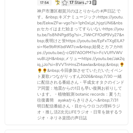
17
Stars
3
17:54
神戸市灘区都賀川のほとりからの #声日記 で
す。&nbsp;キズナミュージック♪https://youtu.
be/EekwZFw-vgo?si=1ph0xLpl_hjqzUN6&nbs
p;セカイはまだ始まってすらいないhttps://you
tu.be/1s8NNPgdl5g?si=_7iWrCFfOdP9Vy27&n
bsp;夜明けと蛍https://youtu.be/EpFxTXgElLA?
si=f6e9bRtKbdIWl7cw&nbsp;始発とカフカhtt
ps://youtu.be/j-cQ97A0OPM?si=FcVUffVWV
vuBIJjH&nbsp;メリューhttps://youtu.be/Jak2q
iq_jJo?si=8VVTnHnsZI4awlax&nbsp;&nbsp;🌻
🌻🌻&nbsp;今回参加させていただいたイベン
ト夏歌♪つながりっすん2026&nbsp;7/30 一緒
に配信される番組さん・平成女オタクのインド
ア同盟：地震からの1日も早い復興お祈りして
います。・植物観測 botanic records：夏うた
往復書簡 ayakaからきりさんへ&nbsp;7/31
明日配信番組さん・目からウロコの理科ラジ
オ・推し活2次元LIFEラジオ・日常を旅するラ
ジオ・ネリネ楽団の声日誌