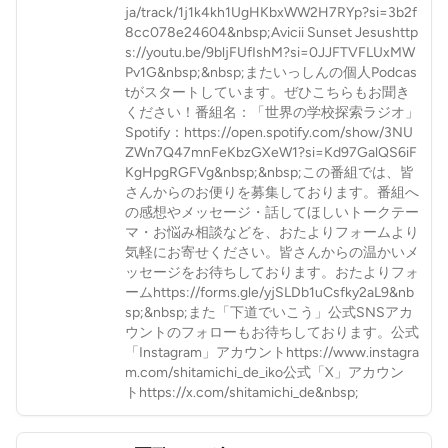
ja/track/1j1k4kh1UgHKbxWW2H7RYp?si=3b2f
8cc078e24604&nbsp;Avicii Sunset Jesushttp
s://youtu.be/9bljFUfIshM?si=0JJFTVFLUxMW
Pv1G&nbsp;&nbsp;またいっしんの個人Podcas
tがスタートしています。ぜひこちらもお聞き
ください！番組名：「世界の学校探索ラジオ」
Spotify：⁠https://open.spotify.com/show/3NU
ZWn7Q47mnFeKbzGXeW1?si=Kd97GalQS6iF
KgHpgRGFVg⁠&nbsp;&nbsp;この番組では、皆
さんからのお便りを募集しております。番組へ
の感想やメッセージ・話してほしいトークテー
マ・お悩み相談などを、おたよりフォームより
気軽にお寄せください。皆さんからの温かいメ
ッセージをお待ちしております。おたよりフォ
ーム⁠https://forms.gle/yjSLDb1uCsfky2aL9⁠&nb
sp;&nbsp;また「下道でいこう」公式SNSアカ
ウントのフォローもお待ちしております。公式
「Instagram」アカウント⁠https://www.instagra
m.com/shitamichi_de_iko⁠公式「X」アカウン
ト⁠⁠https://x.com/shitamichi_de⁠&nbsp;