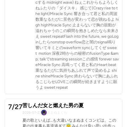
cする midnight wave) ねぇこれからもよろしく
ねふたりの「ダイスキ」 感じて(Crazy rise to t
he light)Miracle Sync 響き合って君と私の周波
数重なるたびに景色が変わって恋が跳ねるよ hi
gh highMiracle Sync 止まらないで胸の鼓動が
溢れちゃうのこの瞬間を抱きしめたなら未来さ
え sweet repeatFlash into the future, we goLog
inしたらnonstop overflow恋と闇のsignal鳴り
響いてキミとのwaveform syncしてくぜ swee
t motion 深夜2時からの秘密のfusionType &am
p; talkでstreaming sessionこの感情 forever sav
eMiracle Sync 高鳴ってく君と私のHeart beat
重なるたびに気持ちあふれて声で染めるよ shi
ne shineMiracle Sync 終わらないで胸にあふれ
るこじらせLOVEこの瞬間が続きますように願
うよ sweet repeat
苦しんだ女と燃えた男の夏
7/27
2026-07-27
沈まぬまくら
夏の歌といえば…も大違いなまぬまくコンビは、この
夏の出来事も真逆過ぎて😇 みんなは良い思い出作っ