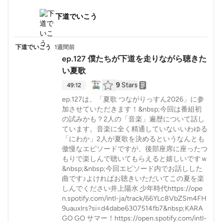
下道でいこう
下道でいこう
1週間前
ep.127 僕たちが下道を走りながら聴きた
い夏歌
9
Stars
49:12
ep.127は、「夏歌 つながりっすん2026」に参
加させていただきます！&nbsp;今回は番組初
の試みかも？2人の「音楽」遍歴について話し
ています。音楽に全く精通していないいわゆる
「にわか」2人が夏歌を決めるというなんとも
傲慢なエピソードですが、後部座席に座ったつ
もりで楽しんで聴いてもらえると嬉しいですｗ
&nbsp;&nbsp;今回エピソード内でお話しした
曲です♪よければお聴きいただいてこの夏を楽
しんでください井上陽水 少年時代https://ope
n.spotify.com/intl-ja/track/66YLc8VbZSm4FH
9uauxlrs?si=d4dabe6307514fb7&nbsp;KARA
GO GO サマー！https://open.spotify.com/intl-