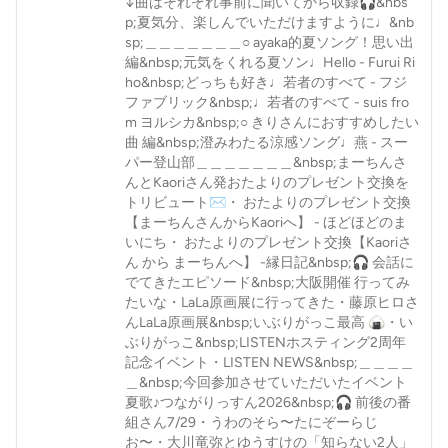
↓曲はそれぞれ事前に聞いてから収録🎧&nbs
p;夏気分、楽しんでいただけますように♩&nb
sp;＿＿＿＿＿＿＿○ ayaka的夏ソング！思い出
編&nbsp;元気をくれる夏ソン♩Hello - Furui Ri
ho&nbsp;どっちも好き♩若者のすべて - フジ
ファブリック&nbsp;♩若者のすべて - suis fro
m ヨルシカ&nbsp;○ きりさんにおすすめしたい
曲 編&nbsp;澄みわたる涼感ソング♩燕 - スー
パー登山部＿＿＿＿＿＿＿&nbsp;まーちんさ
んとKaoriさん発おたよりのプレゼント交換を
トリビュート✉️・ おたよりのプレゼント交換
【まーちんさんからKaoriへ】 - ほどほどのま
いにち・ おたよりのプレゼント交換【Kaoriさ
ん から まーちんへ】 -縁日記&nbsp;🎧 会話に
でてきたエピソード&nbsp;大阪開催 行ってみ
たいな・LaLa原画展に行ってきた・藤原ヒロさ
んLaLa原画展&nbsp;いぶりがっこ最高 🍙・い
ぶりがっこ&nbsp;LISTENホスティング2周年
記念イベント・LISTEN NEWS&nbsp;＿＿＿＿
＿&nbsp;今回参加させていただいたイベント
夏歌♪つながりっすん2026&nbsp;🎧 前後の番
組さん7/29・うわのそら〜たにぞーらじ
お〜・大川竜弥とゆうすけの「知らない2人」