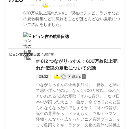
2026-07-28
ピョン吉＠福島県
600万枚以上売れたのに、現在のテレビ、ラジオなど
の夏歌特集などに流れることがほとんどない夏歌につ
いての話をしました。
ピョン吉の航星日誌
ピョン吉の航星日誌
1週間前
#1612 つながりっすん：600万枚以上売
れた伝説の夏歌についての話
7
Stars
08:32
つながりっすんの企画参加回。「夏歌」と聞い
て思い浮んだのは、なんと600万枚以上売れた
といわれる伝説の夏歌『オバQ音頭』。なぜ日
本中が踊った大ヒット曲が、今ではほとんど語
られなくなったのでしょうか？ 『オバQ音頭』
誕生の背景から、ドラえもん、ウルトラマン、
怪物くんなどへ広がったアニメ音頭ブーム、そ
して盆踊りとキャラクター文化の意外な関係ま