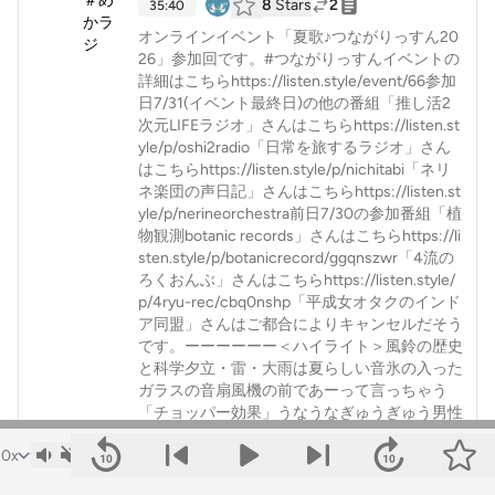
8
Stars
2
35:40
オンラインイベント「夏歌♪つながりっすん20
26」参加回です。#つながりっすんイベントの
詳細はこちらhttps://listen.style/event/66参加
日7/31(イベント最終日)の他の番組「推し活2
次元LIFEラジオ」さんはこちらhttps://listen.st
yle/p/oshi2radio「日常を旅するラジオ」さん
はこちらhttps://listen.style/p/nichitabi「ネリ
ネ楽団の声日記」さんはこちらhttps://listen.st
yle/p/nerineorchestra前日7/30の参加番組「植
物観測botanic records」さんはこちらhttps://li
sten.style/p/botanicrecord/ggqnszwr「4流の
ろくおんぶ」さんはこちらhttps://listen.style/
p/4ryu-rec/cbq0nshp「平成女オタクのインド
ア同盟」さんはご都合によりキャンセルだそう
です。ーーーーーー＜ハイライト＞風鈴の歴史
と科学夕立・雷・大雨は夏らしい音氷の入った
ガラスの音扇風機の前であーって言っちゃう
「チョッパー効果」うなうなぎゅうぎゅう男性
の声・女性の声＜参照URL＞風鈴の歴史や効果
とは？音に癒される「風鈴」について徹底的に
解説！https://journal.thebecos.com/wind-bell/