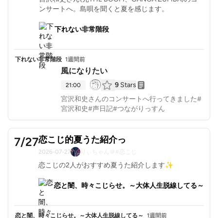
ンサートへ。島唄を聞くと夏を感じます。
下れない非常階段
下れない非常階段
1週間前
風になりたい
9
Stars
21:00
宮沢和史さんのコンサートへ行ってきました#
宮沢和史#声日記#つながりっすん
恋こじ的夏うた紹介っ
7/27
2026-07-27
りぃちゃん＠#恋こじ
恋こじの2人がおすすめ夏うた紹介します✨
恋と闇、時々こじらせ。～大体人生脱線してる～
恋と闇、時々こじらせ。～大体人生脱線してる～
1週間前