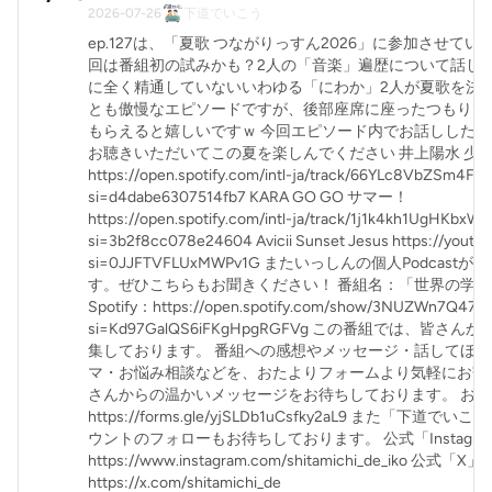
2026-07-26
下道でいこう
ep.127は、「夏歌 つながりっすん2026」に参加させてい
回は番組初の試みかも？2人の「音楽」遍歴について話して
に全く精通していないいわゆる「にわか」2人が夏歌を決
とも傲慢なエピソードですが、後部座席に座ったつもりで
もらえると嬉しいですｗ 今回エピソード内でお話しした曲
お聴きいただいてこの夏を楽しんでください 井上陽水 少
https://open.spotify.com/intl-ja/track/66YLc8VbZSm4FH
si=d4dabe6307514fb7 KARA GO GO サマー！
https://open.spotify.com/intl-ja/track/1j1k4kh1UgHKbx
si=3b2f8cc078e24604 Avicii Sunset Jesus https://youtu.
si=0JJFTVFLUxMWPv1G またいっしんの個人Podcas
す。ぜひこちらもお聞きください！ 番組名：「世界の学
Spotify：⁠https://open.spotify.com/show/3NUZWn7Q4
si=Kd97GalQS6iFKgHpgRGFVg⁠ この番組では、皆さ
集しております。 番組への感想やメッセージ・話してほ
マ・お悩み相談などを、おたよりフォームより気軽にお寄
さんからの温かいメッセージをお待ちしております。 お
⁠https://forms.gle/yjSLDb1uCsfky2aL9⁠ また「下道
ウントのフォローもお待ちしております。 公式「Instagr
⁠https://www.instagram.com/shitamichi_de_iko⁠ 公式
⁠⁠https://x.com/shitamichi_de⁠