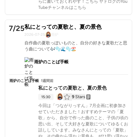
らに書いておくれやす！こちら ヤドロクのYou
Tubeチャンネルはこちら
私にとっての夏歌と、夏の景色
7/25
2026-07-25
雨炉
自作曲の夏歌っぽいものと、自分の好きな夏歌だと思
う曲について🎶🫧🌊🫧🏖
雨炉のことば手帳
雨炉のことば手帳
1週間前
私にとっての夏歌と、夏の景色
9
Stars
15:30
今回は「つながりっすん」7月企画に初参加さ
せていただきました！おすすめテーマの「夏
歌」から、自分で作った曲のこと、子供の頃の
思い出、そして大好きな夏歌についてゆるくお
話ししています。みなさんにとっての「夏歌」
や、その曲から浮かぶ景色も、ぜひ思い浮かべ