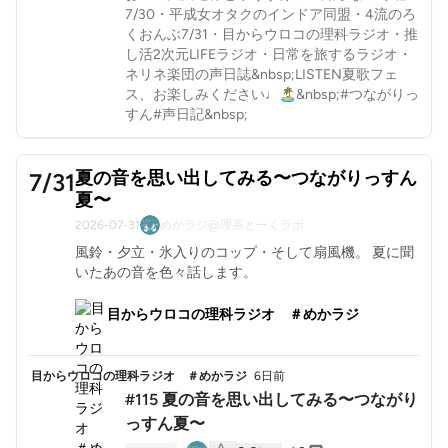
7/30・平成女オタクのインドア同盟・4流のろ
くおんぶ7/31・目からウロコの理科ラジオ・推
し活2次元LIFEラジオ・日常を旅するラジオ・
ネリネ楽団の声日誌&nbsp;LISTEN夏歌フェ
ス、お楽しみください♩🏝️&nbsp;#つながりっ
すん#声日記&nbsp;
夏の音を思い出してみる〜つながりっすん
7/31
夏〜
2026-07-31
めかラジ@理系とーくラボ
風鈴・夕立・氷入りのコップ・そして扇風機。 夏に聞
いたあの音を色々話します。
目からウロコの理科ラジオ ＃めかラジ
目からウロコの理科ラジオ ＃めかラジ
6日前
#115 夏の音を思い出してみる〜つながり
っすん夏〜