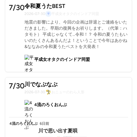
令和夏うたBEST
7/30
2026-07-30
平成女オタクのインドア同盟
地震の影響により、今回の企画は辞退とご連絡をいた
だきました。早期の復興をお祈りします。（代筆：ハ
タモト） 平成じゃなくて…令和！？ 令和の夏うたもい
いのたくさんあるんだよ！ということで今年はあかね
&ななみの令和夏うたベストを大発表！
平成女オタクのインドア同盟
川でなぶなぶ
7/30
2026-07-30
おニューのわら人形
4流のろくおんぶ
4流のろくおんぶ
6日前
川で思い出す夏唄