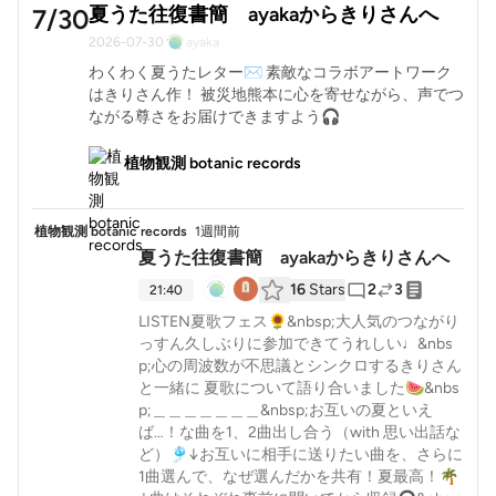
夏うた往復書簡 ayakaからきりさんへ
7/30
2026-07-30
ayaka
わくわく夏うたレター✉️ 素敵なコラボアートワーク
はきりさん作！ 被災地熊本に心を寄せながら、声でつ
ながる尊さをお届けできますよう🎧
植物観測 botanic records
植物観測 botanic records
1週間前
夏うた往復書簡 ayakaからきりさんへ
16
Stars
2
3
21:40
LISTEN夏歌フェス🌻&nbsp;大人気のつながり
っすん久しぶりに参加できてうれしい♩&nbs
p;心の周波数が不思議とシンクロするきりさん
と一緒に 夏歌について語り合いました🍉&nbs
p;＿＿＿＿＿＿＿&nbsp;お互いの夏といえ
ば…！な曲を1、2曲出し合う（with 思い出話な
ど）🎐↓お互いに相手に送りたい曲を、さらに
1曲選んで、なぜ選んだかを共有！夏最高！🌴