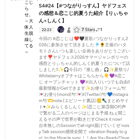
S4#24【#つながりっすん】ヤドフェス
の感想＆恋こじ的夏うた紹介【りぃちゃ
ん×しんく】
7
Stars
1
22:23
今回の #恋こじ は❤️🖤夏歌♪つながりっすん2
026に参加させて頂きました🎐🌻主催のハタ
モトさんいつも楽しい企画をありがとうござい
ます❣️ヤドフェス2026サマージャンボリーの
感想とりぃちゃん的しんく的夏うたについて話
しました‼️✨️🎧️今日の『推し曲』🎧️✨️夏祭り/
Whiteberryオプチャはこちらから👇️💜#恋こ
じ オープンチャット 💜※出入りいつでも自由‼️
最新情報がGetできます✨️⁠お便りフォーム🕊
💌⁠⁠⁠⁠お便り(mond)🕊💌⁠⁠⁠⁠X(Twitter)🕊💙⁠⁠⁠⁠Instagra
m🕊🫶⁠⁠⁠note.(エピソード裏話)📒✒️⁠⁠⁠まとめサイ
ト♥️⁠✨️みらくるしんく✨️(恋こじ第③期OP)声
で繋がる二人のページはじまる予感 ねぇ聞こ
えるその声で世界が動きだすCheck it now!
台本無しのSessionでall right届けていくぜ nois
y Talk session感情全開で vibration Ready to g
o! to the Miracle sync！！Are You Ready??eve