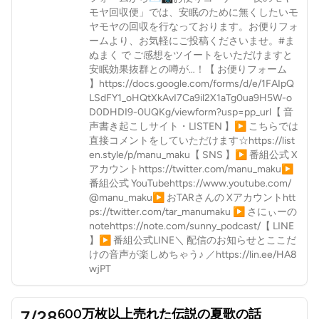
モヤ回収便」では、安眠のために無くしたいモ
ヤモヤの回収を行なっております。お便りフォ
ームより、お気軽にご投稿くださいませ。#ま
ぬまく で ご感想をツイートをいただけますと
安眠効果抜群との噂が…！【 お便りフォーム
】⁠⁠⁠⁠https://docs.google.com/forms/d/e/1FAIpQ
LSdFY1_oHQtXkAvI7Ca9il2X1aTg0ua9H5W-o
D0DHDI9-0UQKg/viewform?usp=pp_url⁠⁠⁠⁠【 音
声書き起こしサイト・LISTEN 】▶︎ こちらでは
直接コメントをしていただけます☆⁠⁠⁠https://list
en.style/p/manu_maku⁠⁠⁠【 SNS 】▶︎ 番組公式 X
アカウント⁠⁠⁠⁠https://twitter.com/manu_maku⁠⁠⁠▶︎
番組公式 YouTube⁠⁠⁠⁠https://www.youtube.com/
@manu_maku⁠⁠⁠⁠▶︎ おTARさんの Xアカウント⁠⁠⁠⁠htt
ps://twitter.com/tar_manumaku⁠⁠⁠ ▶︎ さにぃーの
note⁠⁠⁠https://note.com/sunny_podcast/⁠⁠⁠【 LINE
】▶︎ 番組公式LINE＼ 配信のお知らせとここだ
けの音声が楽しめちゃう♪ ／⁠⁠⁠https://lin.ee/HA8
wjPT ⁠⁠
600万枚以上売れた伝説の夏歌の話
7/28