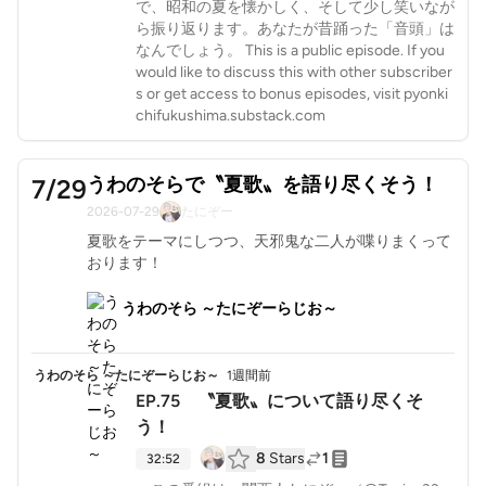
で、昭和の夏を懐かしく、そして少し笑いなが
ら振り返ります。あなたが昔踊った「音頭」は
なんでしょう。 This is a public episode. If you
would like to discuss this with other subscriber
s or get access to bonus episodes, visit pyonki
chifukushima.substack.com
うわのそらで〝夏歌〟を語り尽くそう！
7/29
2026-07-29
たにぞー
夏歌をテーマにしつつ、天邪鬼な二人が喋りまくって
おります！
うわのそら ～たにぞーらじお～
うわのそら ～たにぞーらじお～
1週間前
EP.75 〝夏歌〟について語り尽くそ
う！
8
Stars
1
32:52