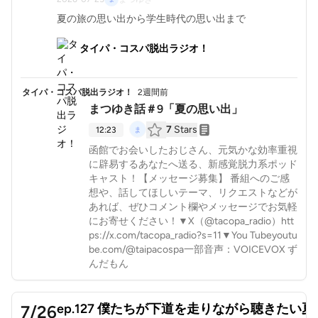
夏の旅の思い出から学生時代の思い出まで
タイパ・コスパ脱出ラジオ！
タイパ・コスパ脱出ラジオ！
2週間前
まつゆき話＃9「夏の思い出」
7
Stars
12:23
函館でお会いしたおじさん、元気かな効率重視
に辟易するあなたへ送る、新感覚脱力系ポッド
キャスト！【メッセージ募集】 番組へのご感
想や、話してほしいテーマ、リクエストなどが
あれば、ぜひコメント欄やメッセージでお気軽
にお寄せください！▼X（@tacopa_radio）htt
ps://x.com/tacopa_radio?s=11▼You Tube⁠youtu
be.com/@taipacospa⁠一部音声：VOICEVOX ず
んだもん
ep.127 僕たちが下道を走りながら聴きたい夏
7/26