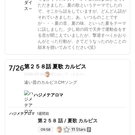
ただきました。夏の歌というテーマでしたの
で、そこから話をしていますが、どんどん話が
それていきました。あ、いつものことです
が・・・夏の音、夏の味、といった夏をテーマ
に話しました。少し前の回で天井で運動会をす
る音が聞こえていましたが、撃退すべくかおり
んがとった行動が、さてどうなったのかことの
顛末を聴いてみてください(笑)
第２５８話 夏歌 カルピス
7/26
2026-07-26
蜜のあじ子（まあや）
遠い昔のカルピスCMソング
ハジメテアロマ
ハジメテアロマ
1週間前
第２５８ 話 / 夏歌 カルピス
11
Stars
09:58