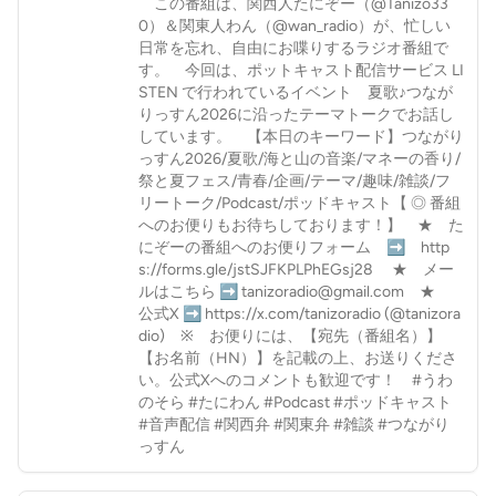
この番組は、関西人たにぞー（⁠⁠⁠⁠⁠⁠⁠⁠⁠⁠⁠⁠⁠⁠⁠⁠⁠⁠⁠⁠⁠⁠⁠⁠⁠⁠⁠⁠⁠⁠⁠⁠⁠⁠⁠⁠⁠⁠⁠⁠⁠⁠⁠⁠⁠⁠⁠⁠⁠⁠⁠⁠⁠⁠⁠⁠⁠⁠⁠⁠⁠⁠@Tanizo33
0⁠⁠⁠⁠⁠⁠⁠⁠⁠⁠⁠⁠⁠⁠⁠⁠⁠⁠⁠⁠⁠⁠⁠⁠⁠⁠⁠⁠⁠⁠⁠⁠⁠⁠⁠⁠⁠⁠⁠⁠⁠⁠⁠⁠⁠⁠⁠⁠⁠⁠⁠⁠⁠⁠⁠⁠⁠⁠⁠⁠⁠⁠）⁠⁠⁠⁠⁠⁠⁠⁠⁠⁠⁠⁠⁠⁠⁠⁠⁠⁠⁠⁠⁠⁠⁠⁠⁠⁠⁠⁠⁠⁠⁠⁠⁠⁠⁠⁠⁠⁠⁠⁠⁠⁠⁠⁠⁠⁠⁠⁠⁠⁠⁠⁠⁠⁠⁠⁠⁠⁠⁠⁠⁠⁠⁠⁠⁠⁠⁠⁠⁠⁠⁠⁠⁠⁠⁠⁠⁠＆関東人わん（⁠⁠⁠⁠⁠⁠⁠⁠⁠⁠⁠⁠⁠⁠⁠⁠⁠⁠⁠⁠⁠⁠⁠⁠⁠⁠⁠⁠⁠⁠⁠⁠⁠⁠⁠⁠⁠⁠⁠⁠⁠⁠⁠⁠⁠⁠⁠⁠⁠⁠⁠⁠⁠⁠⁠⁠⁠⁠⁠⁠@wan_radio⁠⁠⁠⁠⁠⁠⁠⁠⁠⁠⁠⁠⁠⁠⁠⁠⁠⁠⁠⁠⁠⁠⁠⁠⁠⁠⁠⁠⁠⁠⁠⁠⁠⁠⁠⁠⁠⁠⁠⁠⁠⁠⁠⁠⁠⁠⁠⁠⁠⁠⁠⁠⁠⁠⁠⁠⁠⁠⁠⁠）が、忙しい
日常を忘れ、自由にお喋りするラジオ番組で
す。 今回は、ポットキャスト配信サービス LI
STEN で行われているイベント 夏歌♪つなが
りっすん2026に沿ったテーマトークでお話し
しています。 【本日のキーワード】つながり
っすん2026/夏歌/海と山の音楽/マネーの香り/
祭と夏フェス/青春/企画/テーマ/趣味/雑談/フ
リートーク/Podcast/ポッドキャスト【 ◎ 番組
へのお便りもお待ちしております！】 ★ ⁠⁠⁠⁠⁠⁠⁠⁠⁠⁠⁠⁠⁠⁠⁠⁠⁠⁠⁠⁠⁠⁠⁠⁠⁠⁠⁠⁠⁠⁠⁠⁠⁠⁠⁠⁠⁠⁠⁠⁠⁠⁠⁠⁠⁠⁠⁠⁠⁠⁠⁠⁠⁠⁠⁠⁠⁠⁠⁠⁠⁠⁠⁠た
にぞーの番組へのお便りフォーム⁠ ⁠⁠⁠⁠⁠⁠⁠⁠⁠⁠⁠⁠⁠⁠⁠⁠⁠⁠⁠⁠⁠⁠⁠⁠⁠⁠⁠⁠⁠⁠⁠⁠⁠⁠⁠⁠⁠⁠⁠⁠⁠⁠⁠⁠⁠⁠⁠⁠⁠⁠⁠⁠⁠⁠⁠⁠⁠⁠⁠⁠➡⁠⁠⁠⁠⁠⁠⁠⁠⁠⁠⁠⁠⁠⁠⁠⁠⁠⁠⁠⁠⁠⁠⁠⁠⁠⁠⁠⁠⁠⁠⁠⁠⁠⁠⁠⁠⁠⁠⁠⁠⁠⁠⁠⁠⁠⁠⁠⁠⁠⁠⁠⁠⁠⁠⁠⁠⁠⁠⁠⁠⁠⁠⁠⁠⁠⁠⁠⁠⁠⁠⁠⁠⁠⁠⁠⁠⁠⁠⁠⁠⁠⁠⁠⁠⁠⁠⁠⁠⁠⁠⁠⁠⁠⁠⁠⁠⁠⁠⁠⁠⁠⁠⁠⁠⁠⁠⁠⁠⁠⁠⁠⁠⁠⁠⁠⁠⁠⁠⁠⁠⁠⁠ ⁠⁠⁠⁠⁠⁠⁠⁠⁠⁠⁠⁠⁠⁠⁠⁠⁠⁠⁠⁠⁠⁠⁠⁠⁠⁠⁠⁠⁠⁠⁠⁠⁠⁠⁠⁠⁠⁠⁠⁠⁠⁠⁠⁠⁠⁠⁠⁠⁠⁠⁠⁠⁠⁠⁠⁠⁠⁠⁠⁠http
s://forms.gle/jstSJFKPLPhEGsj28⁠⁠⁠⁠⁠⁠⁠⁠⁠⁠⁠⁠⁠⁠⁠⁠⁠⁠⁠⁠⁠⁠⁠⁠⁠⁠⁠⁠⁠⁠⁠⁠⁠⁠⁠⁠⁠⁠⁠⁠⁠⁠⁠⁠⁠⁠⁠⁠⁠⁠⁠⁠⁠⁠⁠⁠⁠⁠⁠⁠ ★ メー
ルはこちら ➡ tanizoradio@gmail.com ★
公式X ➡ ⁠⁠⁠⁠⁠⁠⁠⁠⁠⁠⁠⁠⁠⁠⁠⁠https://x.com/tanizoradio⁠⁠⁠⁠⁠⁠⁠⁠⁠⁠⁠⁠⁠⁠⁠⁠ (@tanizora
dio) ※ お便りには、【宛先（番組名）】
【お名前（HN）】を記載の上、お送りくださ
い。公式Xへのコメントも歓迎です！ #うわ
のそら #たにわん #Podcast #ポッドキャスト
#音声配信 #関西弁 #関東弁 #雑談 #つながり
っすん