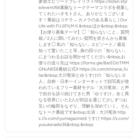
参加エピソードプレイリストhttps://listen.styl
e/event/66素敵なトークテーマコラボを発案し
てくれたハタモトさん、ありがとうございま
す！番組はコチラ→ カメラのある暮らし | Our
Life with FUJIFILM X &nbsp;ほか&nbsp;&nbsp;
【お便り募集テーマ】◯「知らないこと」質問
箱／2人に聞いてみたい質問を皆さんから募集
します◯ 私の「知らない」エピソード／最近
知って驚いたこと等…身の回りの「知らない」
にまつわるお話を聞かせてください&nbsp;お
便りの送り先は https://forms.gle/8arEGtrTMM
GNuNEE6番組公式X https://x.com/shiranai_fu
tari&nbsp;大川竜弥とゆうすけの「知らない2
人」自称・日本一インターネットで顔写真が使
われているフリー素材モデル「大川竜弥」と声
で自分を語り続けてきた男「ゆうすけ」全く異
なる世界にいた2人が対話を通じて少しずつお
互いの輪郭をなぞり、理解を深めていく。そん
なトーク番組です&nbsp;出演：大川竜弥 http
s://x.com/ryumagazineゆうすけ https://x.com/
yusukeradio36&nbsp;&nbsp;