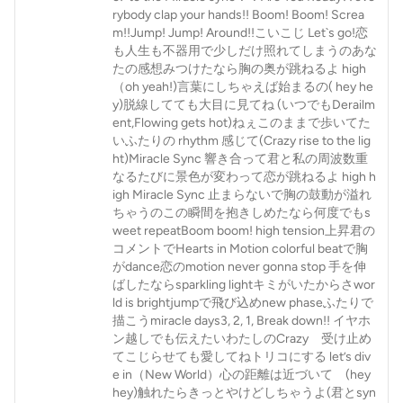
rybody clap your hands!! Boom! Boom! Screa
m!!Jump! Jump! Around!!こいこじ Let`s go!恋
も人生も不器用で少しだけ照れてしまうのあな
たの感想みつけたなら胸の奥が跳ねるよ high
（oh yeah!)言葉にしちゃえば始まるの( hey he
y)脱線してても大目に見てね (いつでもDerailm
ent,Flowing gets hot)ねぇこのままで歩いてた
いふたりの rhythm 感じて(Crazy rise to the lig
ht)Miracle Sync 響き合って君と私の周波数重
なるたびに景色が変わって恋が跳ねるよ high h
igh Miracle Sync 止まらないで胸の鼓動が溢れ
ちゃうのこの瞬間を抱きしめたなら何度でもs
weet repeatBoom boom! high tension上昇君の
コメントでHearts in Motion colorful beatで胸
がdance恋のmotion never gonna stop 手を伸
ばしたならsparkling lightキミがいたからさwor
ld is brightjumpで飛び込めnew phaseふたりで
描こうmiracle days3, 2, 1, Break down!! イヤホ
ン越しでも伝えたいわたしのCrazy 受け止め
てこじらせても愛してねトリコにする let’s div
e in（New World）心の距離は近づいて (hey
hey)触れたらきっとやけどしちゃうよ(君とsyn