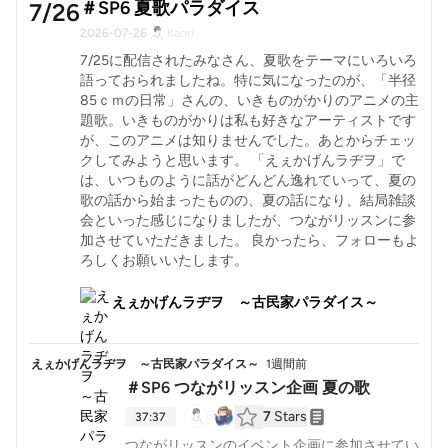
＃SP6 夏歌パラダイス
7/26
2026-07-26
Kaori
7/25に配信されたみなさん、夏歌をテーマにいろいろ
語っておられましたね。特に気になったのが、「半径
85ｃｍの日常」さんの、いきものがかりのアニメの主
題歌。いきものがかりは私も好きなアーティストです
が、このアニメは知りませんでした。あとからチェッ
クしてみようと思います。 「えぇかげんラヂヲ」で
は、いつものように話がどんどん逸れていって、夏の
歌の話から始まったものの、夏の話になり、結局雑談
会といった感じになりましたが、つながリッスンに参
加させていただきました。 良かったら、フォローもよ
ろしくお願いいたします。
えぇかげんラヂヲ ～古民家パラダイス～
えぇかげんラヂヲ ～古民家パラダイス～
1週間前
＃SP6 つながリッスン企画 夏の歌
7
Stars
37:37
つながリッスンのイベント企画に参加させてい