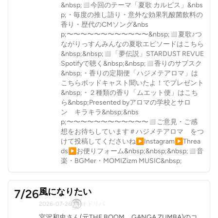
&nbsp;◻︎今回のテーマ「夏歌 カルピス」&nbs
p;・毎度の推し語り・意外な効果乳酸菌飲料の
香り・歴代のCMソング&nbs
p;〜〜〜〜〜〜〜〜〜〜〜〜&nbsp;◻︎夏歌♪つ
ながりっすんみんなの夏歌エピソードはこちら
&nbsp;&nbsp;◻︎「夢伝説」STARDUST REVUE
Spotifyで聴く&nbsp;&nbsp;◻︎香りのサブスク
&nbsp;・香りの定期便「ハジメテアロマ」は
こちらポッドキャスト聞いたよ！でプレゼント
&nbsp;・２種類の香り「ムエット便」はこち
ら&nbsp;Presented byアロマの学校とサロ
ン キラキラ&nbsp;&nbs
p;〜〜〜〜〜〜〜〜〜〜〜〜◻︎ご意見・ご感
想をお待ちしています＃ハジメテアロマ をつ
けて投稿してくださいね▶︎Instagram▶︎Threa
ds▶︎お便りフォーム&nbsp;&nbsp;&nbsp;◻︎音
楽・BGMer・MOMIZizm MUSIC&nbsp;
風になりたい
7/26
2026-07-26
オドリバ
宮沢和史さん(元THE BOOM、GANGA ZUMBA)のコ