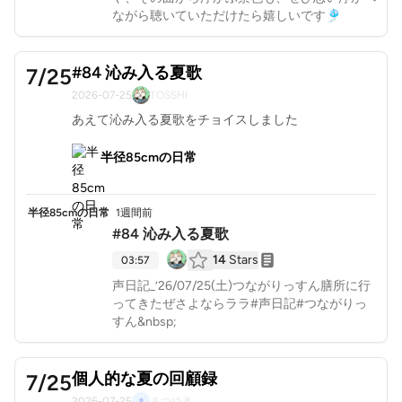
ながら聴いていただけたら嬉しいです🎐
#84 沁み入る夏歌
7/25
2026-07-25
TOSSHI
あえて沁み入る夏歌をチョイスしました
半径85cmの日常
半径85cmの日常
1週間前
#84 沁み入る夏歌
14
Stars
03:57
声日記_’26/07/25(土)つながりっすん膳所に行
ってきたぜさよならララ#声日記#つながりっ
すん&nbsp;
個人的な夏の回顧録
7/25
2026-07-25
まつゆき