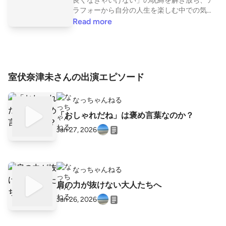
良くなきゃいけない」の呪縛を解き放ち、ア
ラフォーから自分の人生を楽しむ中での気付
きや想いをアウトプットしていくラジオで
Read more
す。 家事の合間の聞き流しに楽しんでいただ
けたら幸いです。 https://listen.style/p/natsu_
posilife?aFjnofM7
室伏奈津未さんの出演エピソード
なっちゃんねる
「おしゃれだね」は褒め言葉なのか？
Jan 27, 2026
なっちゃんねる
肩の力が抜けない大人たちへ
Jan 26, 2026