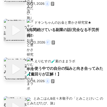
Jul 21, 2026
ドキンちゃんのお金と豊かさ研究室★
5年間続けている副業の話(完全なる￼不労所
得)
Jul 20, 2026
えりむすの🧪素のままラボ
AIを使う中での自分の悩みと向き合ってみた
【遠回りが正解！】
Jul 18, 2026
とみこはん&佐々木敬子の「とみことけいこ の
たびたび、旅｣