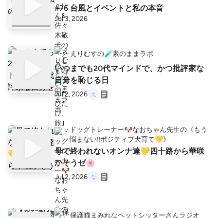
#76 台風とイベントと私の本音
Jul 3, 2026
えりむすの🧪素のままラボ
いつまでも20代マインドで、かつ批評家な
自分を恥じる日
Jul 2, 2026
ドッグトレーナー🐶なおちゃん先生の《もう
悩まない‼️ポジティブ犬育て💛》
母で終われないオンナ達💛四十路から華咲
かそうゼ🌸
Jul 2, 2026
保護猫まみれなペットシッターさんラジオ