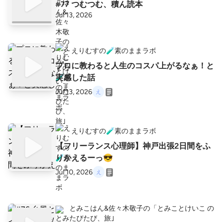
#77 つむつむ、積ん読本
Jul 13, 2026
えりむすの🧪素のままラボ
プロに教わると人生のコスパ上がるなぁ！と
実感した話
Jul 13, 2026
えりむすの🧪素のままラボ
【フリーランス心理師】神戸出張2日間をふ
りかえるーっ😎
Jul 10, 2026
とみこはん&佐々木敬子の「とみことけいこ の
たびたび、旅｣