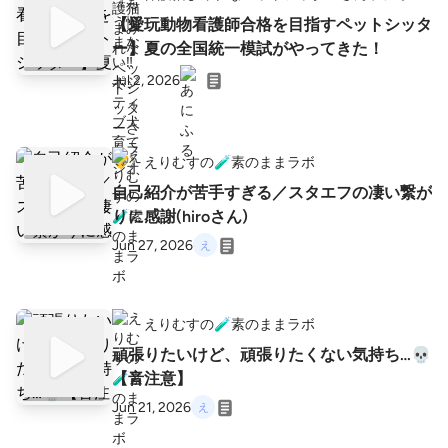
【愛玩動物看護師合格を目指すペットシッタ
ー】夏の全国統一模試がやってきた！
Jul 2, 2026
えりむすの🧪素のままラボ
自己紹介が苦手すぎる／スタエフの凄い繋が
りに感謝(hiroさん)
Jun 27, 2026
えりむすの🧪素のままラボ
頑張りたいけど、頑張りたくない気持ち…💀
【音注意】
Jun 21, 2026