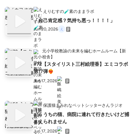
えりむすの🧪素のままラボ
「自己肯定感？気持ち悪っ！！！！」
Jun 20, 2026
元小学校教諭の未来を編むホームルーム【新
校舎】
#72【スタイリスト三村絵理香】エミコラボ
第17弾❤️‍🔥
Jun 17, 2026
保護猫まみれなペットシッターさんラジオ
#56 うちの猫、病院に連れて行きたいけど捕
まえられません
Jun 17, 2026