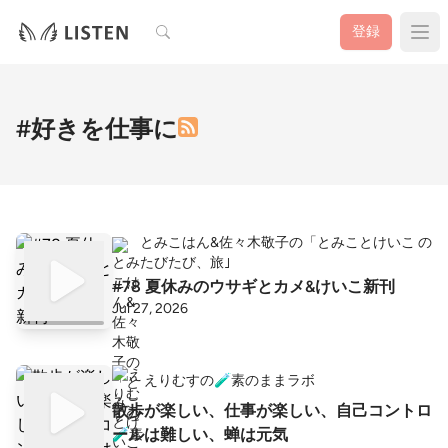
検索
登録
#好きを仕事に
とみこはん&佐々木敬子の「とみことけいこ の
たびたび、旅｣
#78 夏休みのウサギとカメ&けいこ新刊
Jul 27, 2026
えりむすの🧪素のままラボ
散歩が楽しい、仕事が楽しい、自己コントロ
ールは難しい、蝉は元気