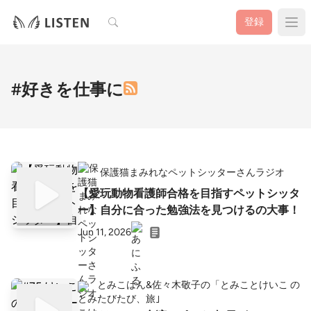
検索
登録
#好きを仕事に
保護猫まみれなペットシッターさんラジオ
【愛玩動物看護師合格を目指すペットシッタ
ー】自分に合った勉強法を見つけるの大事！
Jun 11, 2026
とみこはん&佐々木敬子の「とみことけいこ の
たびたび、旅｣