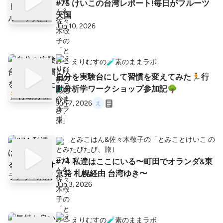
#75 けいこの台湾レポート!毎日がフルーツ
天国
Jun 10, 2026
えりむすの🧪素のままラボ
自分を実験台にして習慣を変えてみた🏃行
動分析学ワークショップ参加記🌳
Jun 7, 2026
とみこはん&佐々木敬子の「とみことけいこ の
たびたび、旅｣
#74 私達はここにいる〜町田でオランダ&東
京発 札幌経由 台湾ゆき〜
Jun 3, 2026
えりむすの🧪素のままラボ