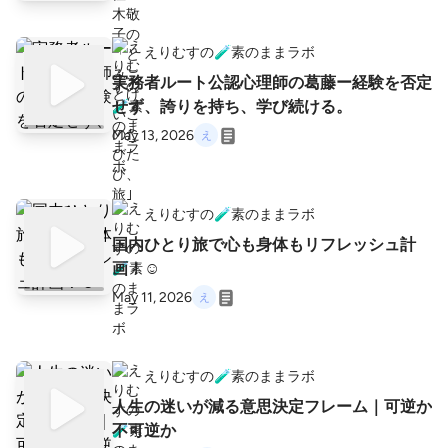
えりむすの🧪素のままラボ
実務者ルート公認心理師の葛藤ー経験を否定
せず、誇りを持ち、学び続ける。
May 13, 2026
えりむすの🧪素のままラボ
国内ひとり旅で心も身体もリフレッシュ計
画！☺️
May 11, 2026
えりむすの🧪素のままラボ
人生の迷いが減る意思決定フレーム｜可逆か
不可逆か