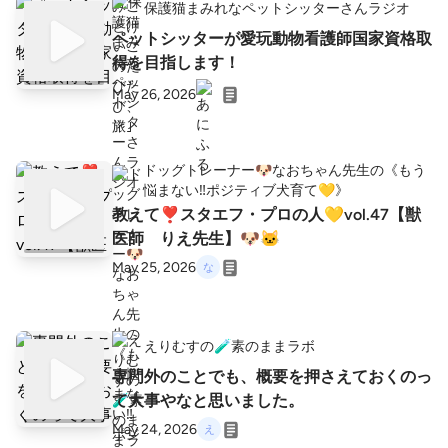
保護猫まみれなペットシッターさんラジオ
ペットシッターが愛玩動物看護師国家資格取
得を目指します！
May 26, 2026
ドッグトレーナー🐶なおちゃん先生の《もう
悩まない‼️ポジティブ犬育て💛》
教えて❣️スタエフ・プロの人💛vol.47【獣
医師 りえ先生】🐶🐱
May 25, 2026
えりむすの🧪素のままラボ
専門外のことでも、概要を押さえておくのっ
て大事やなと思いました。
May 24, 2026