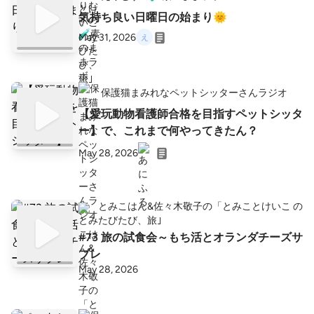
気持ち良い日曜日の始まり🌞
May 31, 2026
保護猫まみれなペットシッターさんラジオ
【愛玩動物看護師合格を目指すペットシッタ
ー】で、これまで何やってきたん？
May 28, 2026
とみこはん&佐々木敬子の「とみことけいこ の
たびたび、旅｣
#73 旅の試食会～もち活とオランダチーズサ
ブレ
May 28, 2026