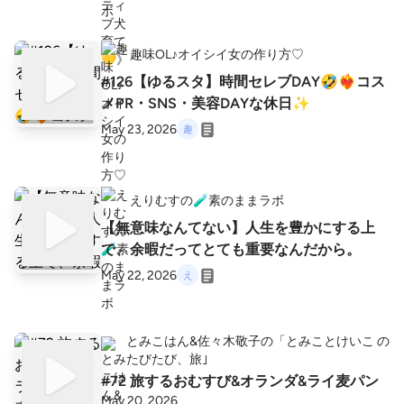
趣味OL♪オイシイ女の作り方♡
#126【ゆるスタ】時間セレブDAY🤣❤️‍🔥コス
メPR・SNS・美容DAYな休日✨
May 23, 2026
えりむすの🧪素のままラボ
【無意味なんてない】人生を豊かにする上
で、余暇だってとても重要なんだから。
May 22, 2026
とみこはん&佐々木敬子の「とみことけいこ の
たびたび、旅｣
#72 旅するおむすび&オランダ&ライ麦パン
May 20, 2026