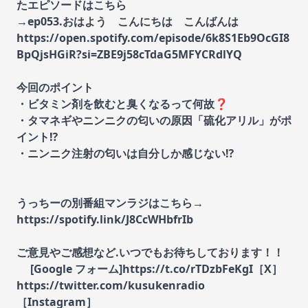
たエピソードはこちら
→ep053.おはよう こんにちは こんばんは
https://open.spotify.com/episode/6k8S1Eb9OcGI8
BpQjsHGiR?si=ZBE9j58cTdaG5MFYCRdlYQ
今回のポイント
・ビタミン剤を飲むと臭くなるって何故❓
・タマネギやニンニクの匂いの原因「硫化アリル」がポ
イント⁉️
・ニンニク注射の匂いは自分しか感じない⁉️
うっちーの別番組マンラジはこちら→
https://spotify.link/J8CcWHbfrIb
ご意見やご感想など.いつでもお待ちしております！！
[Google フォーム]https://t.co/rTDzbFeKgI［X］
https://twitter.com/kusukenradio
［Instagram］