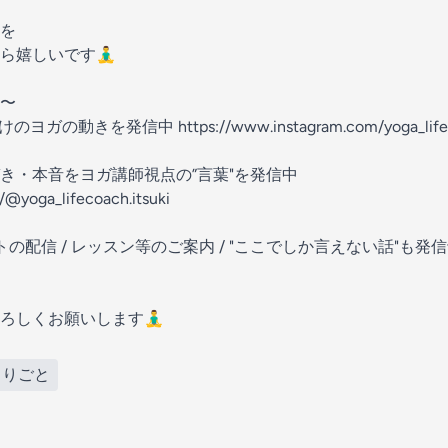
を
しいです🧘‍♂️
〜
ヨガの動きを発信中 https://www.instagram.com/yoga_lifecoa
・気づき・本音をヨガ講師視点の”言葉"を発信中
/@yoga_lifecoach.itsuki
トの配信 / レッスン等のご案内 / "ここでしか言えない話"も発
しくお願いします🧘‍♂️
とりごと