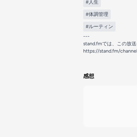
#人生
#体調管理
#ルーティン
---
stand.fmでは、こ
https://stand.fm/chan
感想