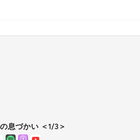
れの息づかい ＜1/3＞