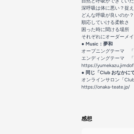
自然と呼吸ができてい
深呼吸は体に悪い？捉
どんな呼吸が良いのか？
順応していける柔軟さ
困った時に聞ける場所
それぞれにオーダーメイ
● Music：夢和
オープニングテーマ 「CAT
エンディングテーマ 「W
https://yumekazu.jimdo
● 同じ「Club おな
オンラインサロン「Clu
https://onaka-teate.jp/
感想