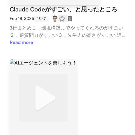
Claude Codeがすごい、と思ったところ
Feb 18, 2026
16:47
3行まとめ１．環境構築までやってくれるのがすごい
２．逆質問力がすごい３．先生力の高さがすごい 追
加：2026年2月22日：ライブ配信中に出てきた点４．
Read more
Claude Codeは、CLIの世界に生きているので、CLIで
出来ることはなんでもやってくれちゃう。 この投稿
にすごく納得しましたXユーザーのJunya Ogino (荻野
淳也)さん: 「いま本当に40年以上やってる中でも最
高にプログラミング楽しいんだけど、疑問に思ったこ
とになんでも答えてくれる教えたがりの先輩と、簡単
だけど面倒くさい実装を厭わずやってくれる後輩とが
両方揃ってるんだからそりゃ楽しいに決まってるよ
な。ひとりだけど、四畳半スタートアップみたいな雰
囲気ある」 / Twitter 最高か2番目か、は、ともかく、
one of the best ではあると思われます。