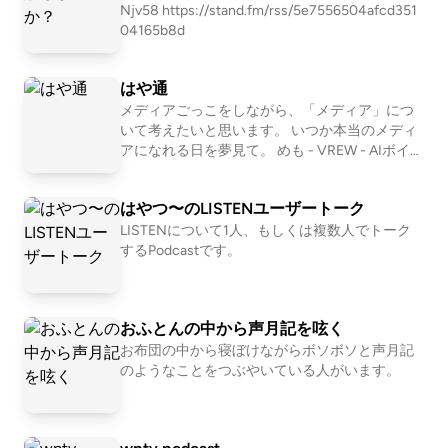
Njv58 https://stand.fm/rss/5e7556504afcd351
04165b8d
はや通
メディアごっこをしながら、「メディア」につ
いて考えたいと思います。 いつか本当のメディ
アになれる日を夢見て。 めも - VREW - AIボイス
「カズハ」 - 効果音：リン！集中させる音 - BG
M：些細な希望
はやつ〜のLISTENユーザートーク
LISTENについて1人、もしくは複数人でトーク
するPodcastです。
おふとんの中から声月記を呟く
お布団の中から寝ぼけながらボソボソと声月記
のようなことをつぶやいている人がいます。