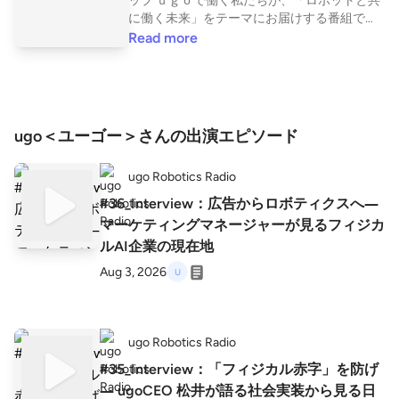
ップ ｕｇｏで働く私たちが、「ロボットと共
に働く未来」をテーマにお届けする番組で
す。 毎回、現場で活躍する社員や各領域のプ
Read more
ロフェッショナルをゲストに迎え、ロボット
×AIの最新トレンド・プロダクト開発の知見・
組織づくりの舞台裏などをお届けします。 現
場から生まれるリアルな学びとワークカルチ
ャーを、ぜひ体感してください。
ugo＜ユーゴー＞さんの出演エピソード
ugo Robotics Radio
#36_Interview：広告からロボティクスへ―
マーケティングマネージャーが見るフィジカ
ルAI企業の現在地
Aug 3, 2026
ugo Robotics Radio
#35_Interview：「フィジカル赤字」を防げ
― ugoCEO 松井が語る社会実装から見る日