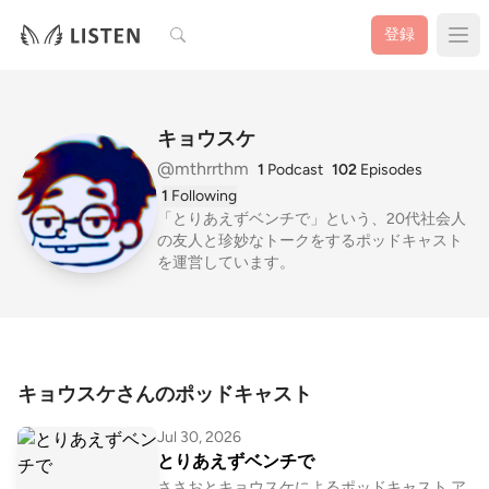
検索
登録
キョウスケ
@mthrrthm
1
Podcast
102
Episodes
1
Following
「とりあえずベンチで」という、20代社会人
の友人と珍妙なトークをするポッドキャスト
を運営しています。
キョウスケさんのポッドキャスト
Jul 30, 2026
とりあえずベンチで
ささおとキョウスケによるポッドキャスト ア