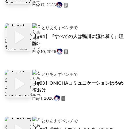
May 17, 2026
とりあえずベンチで
【#94】『すべての人は鴨川に流れ着く』理
論
May 10, 2026
とりあえずベンチで
【#93】ONICHAコミュニケーションはやめ
ておけ
May 1, 2026
とりあえずベンチで