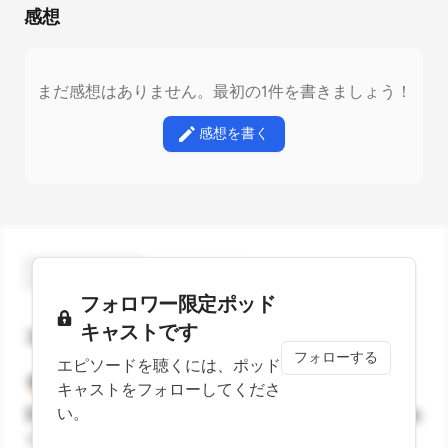
感想
まだ感想はありません。最初の1件を書きましょう！
感想を書く
44
Stars
スターをつける
フォロワー限定ポッド
キャストです
コメント
フォローする
エピソードを聴くには、ポッド
ひろひろし
11ヶ月前
キャストをフォローしてくださ
い。
言及ありがとうございます。最遅でもちゃんとお返事を
くださるすぎべさん、偉い、偉すぎる。