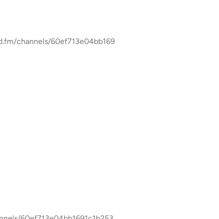
/60ef713e04bb1691c1b253