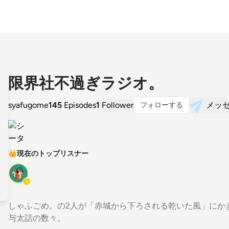
限界社不過ぎラジオ。
syafugome
145
Episodes
1
Follower
メッ
フォローする
👑
現在のトップリスナー
1
しゃふごめ。の2人が「赤城から下ろされる乾いた風」にか
与太話の数々。