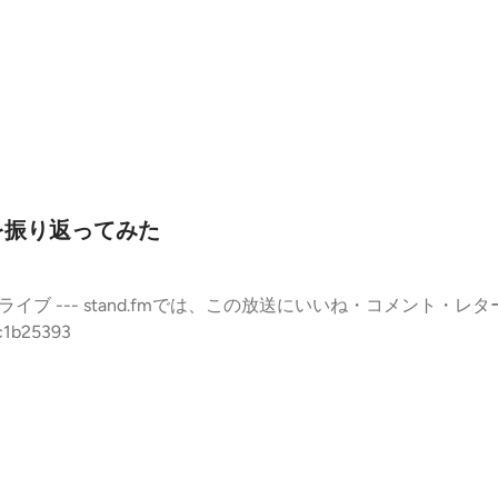
を振り返ってみた
 --- stand.fmでは、この放送にいいね・コメント・レター送信が
c1b25393