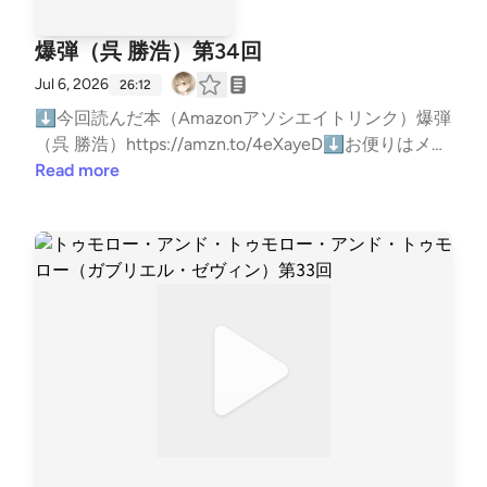
ストもやってますhttps://open.spotify.com/show/749
BVLGtAovHWh6sVo2e5Y?si=ljmAFManQgKGFaBnl9
爆弾（呉 勝浩）第34回
gi5A⬇リンクツリー（各種リンクまとめ）https://lin
Jul 6, 2026
ktr.ee/BigBatBoss―――以下読書メモ―――★超ネタ
26:12
バレ注意★自己責任で読んでください★⬇⬇⬇⬇
⬇今回読んだ本（Amazonアソシエイトリンク）爆弾
⬇⬇
（呉 勝浩）https://amzn.to/4eXayeD⬇お便りはメー
ルかマシュマロでお願いします！メール:gameby010
Read more
7-books@yahoo.co.jpマシュマロ:https://marshmallo
w-qa.com/5gbmgg3wawzh5of?t=MtZLEl&amp;utm_
medium=url_text&amp;utm_source=promotion紹介し
た本をあなたが読んだ時の感想や、おすすめの本を教
えてくれると嬉しい！（ネタバレはしないでね）⬇
ブクログ（メイン）https://booklog.jp/users/kuruhara
huruk⬇Reads（軽くポストする用）https://reads.jp/
u/Kuruharahuruk⬇Twitter(新X)https://x.com/kuruhar
ahuruk⬇ゲームポッドキャストもやってますhttps://
open.spotify.com/show/3B4iLCOm8kVM44ncXQWz
Ao?si=6FxRlehWSYSjYQU4zKTfJQ⬇雑談ポッドキャ
ストもやってますhttps://open.spotify.com/show/749