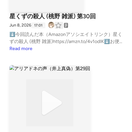
かな！あとは井口がシロキの会社に潜り込んで追い詰
キャストもやってますhttps://open.spotify.com/sho
められて領収書の印影偽造して切り抜けるところとか
w/749BVLGtAovHWh6sVo2e5Y?si=ljmAFManQgKGF
星くずの殺人 (桃野 雑派) 第30回
クライムサスペンス的なシーンはめちゃくちゃ好みだ
aBnl9gi5A⬇リンクツリー（各種リンクまとめ）http
ったー個人的に共感できなかったのは犯人の動機か
Jun 8, 2026
s://linktr.ee/BigBatBoss―――以下台本―――★超ネ
17:01
な！正直俺はミステリー小説の犯人の動機にこだわり
タバレ注意★自己責任で読んでください★⬇⬇⬇⬇
⬇今回読んだ本（Amazonアソシエイトリンク）星く
が無くてなんでもいいと思ってるの。「昔振られた女
⬇⬇はいどーもー！主にミステリーを読むハルク。
ずの殺人 (桃野 雑派)https://amzn.to/4v1odIK⬇お便
に似てた」とか「謝って欲しかっただけなんです…」
パーソナリティのクルハラハルクです。【今回取り上
りはメールかマシュマロでお願いします！メール:ga
Read more
とか「あの人にも私と同じ気持ちを味わってほしかっ
げる本は】絞首商會 - 夕木春央ですこちらは方舟、十
meby0107-books@yahoo.co.jpマシュマロ:https://ma
た！」でも「行列に割り込まれた」とか「スーパーで
戒、そして2026年7月23日に新作「楽園」の発売を控
rshmallow-qa.com/5gbmgg3wawzh5of?t=MtZLEl&a
もうすぐ割引シール貼られる狙ってた惣菜を定価で買
えている夕木春央先生のデビュー作であり第60回メ
mp;utm_medium=url_text&amp;utm_source=promoti
われた」でもなんでもいいの「お前が殺意沸くほど許
フィスト賞を受賞した作品です。いやー楽園楽しみだ
on紹介した本をあなたが読んだ時の感想や、おすす
せないならそうなんだろうな」って思うから。別に今
ね！ さてさて話を戻しまして、今回は読み途中回で
めの本を教えてくれると嬉しい！（ネタバレはしない
回の犯人も「はぁ？こんな理由で人殺さねぇだろ！」
す！読み途中回では公式のあらすじと、あらすじより
でね）⬇ブクログ（メイン）https://booklog.jp/user
とは思ってないけど、俺とは価値観が合わなくて「ん
少し踏み込んだ、オリジナルのストーリー紹介をし
s/kuruharahuruk⬇Reads（軽くポストする用）http
ー、お前はそうなのね。俺には分からんけど」って感
て、読んだところまでの中間感想や今後の予想をしま
s://reads.jp/u/Kuruharahuruk⬇Twitter(新X)https://x.c
じになっちゃった。これは時代的なものなのかな？偶
すー。気になった人はぜひ読んでみてくださいねー。
om/kuruharahuruk⬇ゲームポッドキャストもやって
然愛した女性が実は妹ならそのまま愛せないか？俺は
皆さんの感想やおすすめの本をリッスンやSpotifyの
ますhttps://open.spotify.com/show/3B4iLCOm8kVM
リアルの妹大好きの重度のシスコンだから全然OKと
コメント欄に書いてもらえると嬉しいでーす！まだ読
44ncXQWzAo?si=6FxRlehWSYSjYQU4zKTfJQ⬇雑
いうか、むしろサンキューなんだが。時代的な価値観