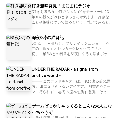
がら読まなきゃいけないのよ！叙述トリック好きなん
目もエッセイからほんじょの鉛筆日和。（本上 まな
けど、主人公が人を殺して非課税の650万手に入れ
ーポレーション）▶アメリカのオレゴン州ポートラ
りでシェアハウスしている 【第七話 狙われた殺し
を振る舞い参加した両家の男衆を皆殺しにした▶以
む予定の本（Amazonアソシエイトリンク）星を継ぐ
好き趣味発見！まにまにラジオ
だけど、今までは普通に読んでて終盤に「うわー叙述
み▶高校時代にガチ恋してた本上まなみさんのエッ
て、殺した人間の生前の行動になんか謎に感情移入し
ンドに本社があるマンモス企業▶本社の場所はかつ
屋】今回のターゲット・富澤 允（とみさわ みつる）
降、両家の血筋は途絶え、城跡には立派な夾竹桃が生
もの⬇お便りはメールかマシュマロでお願いしま
"好きを喋ろう、何でもありで" をモットーに20
トリックだったのかー」だったから集中力削られなか
セイ。マジで可愛い3冊目はガチ恋繋がりでブギーポ
て熱くなってるのに、何故かジメッとしない。なんな
て政府所有のボネヴィル核兵器研究所だった・ボネヴ
▶殺し屋 【全体の感想】 殺し屋が探偵役の話……かと
い茂った・七夜考（しちやこう）▶カズミ様伝説か
年来の親友がみおとぎっさんが気ままに好きな
す！メール:gameby0107-books@yahoo.co.jpマシュ
っただけで、事前に「これは叙述トリックです」って
ップ・リターンズ ＶＳイマジネーター（上遠野浩平
の？この謎の技法というか手腕？石持浅海先生の連続
ィル核兵器研究所▶ヨーロッパ連合科学研究所と共
ことや趣味について語るという、聴いてみると
思いきや、殺しの窓口である伊勢殿が主人公の回があ
ら生まれた風習▶花嫁は式をあげる前に一週間花婿
マロ:https://marshmallow-qa.com/5gbmgg3wawzh5
言われるだけでこんなにも疲れるのか！と。肝心な本
▶高校時代の元カノが出てくるんですよ。織機 綺ち
短編だと、座間味くんシリーズとかRの付く月とかあ
何か新しい発見があるかもしれないセレンディ
同で中性子力学理論を確立。▶その理論で熱核融合
ったりなかなかバリエーションに富んでいるなぁ1話
の家で、仮の結婚生活をする▶その一週間の間なら
of?t=MtZLEl&amp;utm_medium=url_text&amp;utm_s
の感想ですが、めちゃくちゃ面白いよ！短編集だから
ゃんっていうんですけどね❤️4冊目殺戮にいたる病
ピティ系トークバラエティラジオです。 毎週日
るけど、これが一番好きかも！座間味くんシリーズ
を何等倍も上回るだけではなく、汚染物質の無い強力
と2話が基本の話で3話からちょっと捻ってくる。第3
花嫁は結婚を取りやめることができる▶カズミ様が
ource=promotion紹介した本をあなたが読んだ時の感
深夜0時の猫日記
具体的なことは避けるけどーはいここまでがネタバレ
（我孫子武丸▶かまいたちの夜で知って読んだ。エ
曜日＋毎月15日に更新。 ハッシュタグ#まにラ
は、初登場の月の扉が短編じゃないから、面白い短編
な核爆弾を開発▶サハラ砂漠で実験した▶以降地球
話は殺し屋が出ずに殺しの窓口こと伊勢殿がメインの
七日七晩泣き明かしたことから生まれたとされる▶
想や、おすすめの本を教えてくれると嬉しい！（ネタ
ジ ＿＿＿＿＿＿＿＿＿＿＿＿＿ ☆お便りフォー
50代、一人暮らし。ブリティッシュショートヘ
少！ここからがネタバレあり感想になるので5秒カウ
ログロに戸惑ったが初めてのどんでん返しだったの
集だよっておすすめこの作品は連続短編集なので今回
から戦争が無くなったっぽい▶各国が軍備を縮小さ
回。4話目は依頼主が依頼したりキャンセルしたりを
この地域では結婚の際は花嫁の意思が重要視される・
ム https://docs.google.com/forms/d/e/1FAIpQL
アの「茶々」とセルカークレックスの「お
バレはしないでね）⬇ブクログ（メイン）https://bo
ントダウンします。 とはいえ急に5秒以内に止めろと
で、どんでん返し沼に落とした1冊5冊目扉は閉ざされ
話した内容は第一話です。どんな理由で黒い水筒を毎
せ余った予算で国連太陽系探査計画（UNSSEP）が拡
Sc4rhWvXjnxAZE9XC1d1cWvySFeZU0rlZTyjhq
初」、猫2匹との日常を深夜にゆるく話すポッド
繰り返し、キャンセルしても前金は返金しないから別
追い出し土下座▶カズミ様伝説から生まれた風習▶
oklog.jp/users/kuruharahuruk⬇Reads（軽くポストす
言われても、困る人もいるかもなので、少しトークし
たまま（石持浅海▶読書から離れていた時期に引き
晩公園に流しに行ったのかわかるかな？大事な情報を
HlEe7F1GQfw/viewform ＿＿＿＿＿＿＿＿＿＿
キャスト。猫と暮らすリアルをそのままお届け
大▶役目が終わった施設にIDCCが目をつけ、政府と
にいいんだけど、ちょっと気になる話。5話目は初め
実家を出る娘を父親が土下座で見送るというもの・花
る用）https://reads.jp/u/Kuruharahuruk⬇Twitter(新
ます。カウントダウンで止める準備しといてくださ
戻してくれた1冊。倒叙ミステリーの面白さと犯人っ
＿＿＿ ☆X https://x.com/mani2radio ＿＿＿＿＿
します。Instagramはこちら → https://www.inst
隠してるので読まないと分からないと思うよ( •ω- )☆
交渉し丸ごと買い取った・UNSSEP（国連太陽系探査
て殺しのオプションが、使われる。首筋に2本アイス
嫁道中▶花嫁が牛に乗りチンドン屋を引き連れて午
X)https://x.com/kuruharahuruk⬇ゲームポッドキャス
UNDER THE RADAR - a signal from
い。私にとって評価の高いミステリーはどんな作品な
て捕まる以外のエンドでもいいんだと気付かされた6
＿＿＿＿＿＿＿＿ ☆Instagram https://www.inst
agram.com/chacha.ohatsu
めちゃくちゃおもしろいので、ぜひ読んでくださーい
計画）▶地球、月、火星、金星、太陽の起動を回る
ピックのようなものを突き立てて吸血鬼に噛まれた感
後に自宅を出て花婿の家に行くのを見物する▶・嫁
トもやってますhttps://open.spotify.com/show/3B4iL
agram.com/mani2radio ＿＿＿＿＿＿＿＿＿＿＿
onefive world -
のかって話です。基本的に俺は、ガチ推理しながらは
冊目容疑者Xの献身（東野 圭吾▶初めて泣いたミス
人工衛星の管理や、月、火星への有人基地建設などを
じで殺して欲しいというもの。そしてこの第5話で1話
親詰り（よめおやなじり）▶カズミ様伝説から生ま
＿＿ ☆note https://note.com/mani2radio ＿＿＿
COm8kVM44ncXQWzAo?si=6FxRlehWSYSjYQU4zK
⸻ このポッドキャストは、 表に出る前の思
読まない。ゆるく「この発言怪しいな」、「この行動
テリー。映画化されてるし説明不要だよね？7冊目独
行う・UNSA（国連宇宙軍）▶各国の正規軍が解散
＿＿＿＿＿＿＿＿＿＿ ☆LISTEN https://listen.st
目に存在だけ示唆されていた、殺し屋が助言を求める
れた風習▶こちらは最近はあまりやらないらしい▶
考。 形になりきらないアイデア。 肩書きやテー
TfJQ⬇雑談ポッドキャストもやってますhttps://ope
怪しいな」「こいつが犯人か？、トリックは分からな
白するユニバーサル横メルカトル（平山 夢明▶初め
yle/p/mani2radio?DvbEw0S6
し、冒険欲を求める若者が太陽系開拓を夢見て志願す
マに縛られず、 思考の流れを残す場所。 そっと
相手、雪奈が登場。殺し屋と雪奈は、付き合ってるら
花嫁道中で行われ、両親が先頭を離れて歩き、見物人
n.spotify.com/show/749BVLGtAovHWh6sVo2e5Y?si
いが！」みたいな感じで読んでる！そして僕が何より
てタイトル買いした小説。名前がカッコよすぎる。グ
聴くだけでも歓迎します。 ⸻ Spotifyを起点
る・ナヴコム▶国連宇宙軍の航行通信局【新元
しく雪菜は結婚まで考えてるらしい「人殺しと結婚で
が両親に罵声を浴びせる▶罵声が酷いほど花嫁は幸
=ljmAFManQgKGFaBnl9gi5A⬇リンクツリー（各種
嬉しいのは緩い推理が外れる時なんだよ！「うわー気
ロすぎて忘れられない。ホラー短編小説。8冊目変な
に 木曜22:15〜配信中 （記録状況により変動）
素】・ハイペリウム・ボネヴィリウム・ジュネヴィウ
きるの？」と尋ねたら「そしたら軍人は全員独身じゃ
せになるとされているので容赦ない▶中には両親
ゲームばっかりやってるとこんな大人にな
リンクまとめ）https://linktr.ee/BigBatBoss
づかなかったけど、たしかにそうだわー！」がいちば
家（雨穴▶YouTubeで知って、またまた小説から離
⸻ Signal log： https://www.instagram.com/
ム▶中性子力学理論から派生した数学理論で予測さ
ん」と言われたらしいこいつもこいつでイカれてやが
が、罵倒されることに耐えられず泣いてしまう花嫁も
っちゃうぞ！
number_15world Sound Source： BGMer http://
ん楽しいよね！こんな感じで、大前提として私たちは
れてた時期に戻してくれた1冊。ここからモキュメン
れた三種の超ウラン元素▶地球上では自然に形成さ