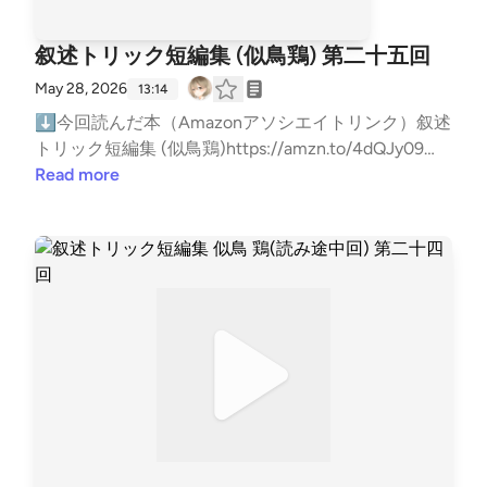
霊』の監督、石田達哉について調べてみることにす
す。叙述トリック短編集の回を聞きました。ミステリ
リー紹介です。第2章まで読んだ感想ですが、その前
ムポッドキャストもやってますhttps://open.spotify.c
理できてないし、整理できてないけどこの感情を吐き
る。過去作もホラーでインタビューを見ると「本物の
への向き合い方は自分と近いと感じた一方で、本作へ
に前提として説明が必要なので伝えますねこの小説は
om/show/3B4iLCOm8kVM44ncXQWzAo?si=6FxRle
出したいからネタバレあります。なので未読の方がこ
心霊スポットでの撮影」にこだわりがある様子。石田
叙述トリック短編集 (似鳥鶏) 第二十五回
の評価は自分より高めに思えて、改めて“本の好みっ
有栖川有栖先生曰く昭和・平成のミステリの技法をフ
hWSYSjYQU4zKTfJQ⬇雑談ポッドキャストもやって
の先を聞いても面白くないし、ただただこの小説の面
監督曰く「本物の持つ空気感がリアリティを出す」と
て難しいな”と感じました。ちなみにコンビニ人間は
ル装備し、乱歩デビュー前の大正時代半ばに転生して
May 28, 2026
ますhttps://open.spotify.com/show/749BVLGtAovH
13:14
白さを損なうだけです！絶対聴くな！109876543210
のこと。そこで相談したのが前作の呪いの映画「ファ
評価高めです。 アリアドネの声、爆弾の回も楽しみ
本格探偵小説を書いたら……。そんな夢想が現実のも
Wh6sVo2e5Y?si=ljmAFManQgKGFaBnl9gi5A⬇リン
この小説はゲームみたいな小説だなぁと思いました。
⬇今回読んだ本（Amazonアソシエイトリンク）叙述
ウンドフッテージ」の舞台、竹垣村の宮司だった。こ
にしてます。―――以上です！聴いてくれてありがと
のになったかのような極上の逸品。この作者は、令和
クツリー（各種リンクまとめ）https://linktr.ee/BigBa
最初からICOっぽいなーと思って読んでた。ドローン
トリック短編集 (似鳥鶏)https://amzn.to/4dQJy09⬇
の宮司は前作の黒幕のような人物で、村に恨みを抱き
う！ミステリーの向き合い方ってのはこの部分だねー
のミステリを支える太い柱の一つになるだろう。
tBoss―――以下読書メモ―――★超ネタバレ注意★
越しに手を繋いで脱出する。途中フロア毎に難関ステ
お便りはメールかマシュマロでお願いします！メー
Read more
ながら自らの命を犠牲にして、あの世とこの世を繋げ
『私にとって評価の高いミステリーはどんな作品なの
「転生したら大正時代だった件～現代のミステリー技
自己責任で読んでください★⬇⬇⬇⬇⬇⬇【スト
ージがあるしさ。あと相手の状況が不明瞭という意味
ル:gameby0107-books@yahoo.co.jpマシュマロ:http
白瘡神という呪霊を呼び出した張本人。その宮司から
か。基本的にガチ推理しながらは読まない。ゆるく
法を使ってミステリー小説を書いてみた」がコンセプ
ーリー】▶MOJIの映画レビューというブログをやっ
では完全爆弾解除マニュアルっぽさもあるなーと思っ
s://marshmallow-qa.com/5gbmgg3wawzh5of?t=MtZ
『学校霊』の撮影場所を紹介してもらったとのこと。
「この発言怪しいな」、「この行動怪しいな」「こい
トの小説です。なので時代は大正時代ですし、この本
てる映画レビューブロガーが主人公▶12月に大阪の
てた。途中、障害の程度を盛ってる疑惑が浮上。電気
LEl&amp;utm_medium=url_text&amp;utm_source=pr
一方、有馬ゆいはモジが非協力的なので、ファウンド
つが犯人か？、トリックは分からないが！」みたいな
が書かれたのも大正時代という設定だと思ってくださ
マイナーホラー映画上映イベントで「ファウンドフッ
バチバチのシーンで中川博美の障害は本当に重度なの
omotion紹介した本をあなたが読んだ時の感想や、お
フッテージ事件の生き残りである中学生ブロガーSUZ
感じで読んでます！そして何より嬉しいのは、この緩
い。もちろん現代の機械とかは出てきません。トリッ
テージ」を観たというレビューを書いたところから始
か。健常者ではないけど障害を持ってるんじゃないの
すすめの本を教えてくれると嬉しい！（ネタバレはし
Uに連絡をとる。スズはブログで撮影場所の高校名を
い推理が外れる時！「うわー気づかなかったけど、た
クの技法とかに現代人ならではの発想が関わってくる
まる。▶ファウンドフッテージの終盤に異様な白い
かと。正直ここはおれ信じてたのよ。中川さんは詐称
ないでね）⬇ブクログ（メイン）https://booklog.jp/
公開し情報収集を試みるも「人の母校を勝手に晒し
しかにそうだわー！」がいちばん楽しい！』って所だ
のかな？まだ起承転結の起までしか読んでないからわ
男の姿がフラッシュのように映る▶ネットに「ファ
はしてないと。そして大量ネズミ発生ステージで何故
users/kuruharahuruk⬇Reads（軽くポストする用）ht
て、しかも心霊スポットだと？ふざけるな！」とプチ
ねーミステリーの向き合い方って他の人のあんまり聞
からないけどwwwそんな感じなので文章は江戸川乱
ウンドフッテージ」という映画の情報が無さすぎて、
かドローンより先にネズミに気がつくこと。ここで読
tps://reads.jp/u/Kuruharahuruk⬇Twitter(新X)https://
炎上。有馬ゆいは『学校霊』の宣伝でもう一度撮影現
かないから「この読み方で正しいのか？」って思う時
歩の小説風だと思ってください。現代小説ほど読みや
コメント欄が「無い映画を紹介したんじゃないか」と
者も救助隊も一気に不信レベル上がったよね。どうや
x.com/kuruharahuruk⬇ゲームポッドキャストもやっ
場の高校へロケをしに行くことに。日程を聞いてスズ
あるけど近い人がいて安心したよーまぁ、自分でお金
すくはないです。子供の頃に怪人二十面相シリーズを
ちょっと荒れる▶次に「ハウス・イン・ザ・ダー
って気がついたのかわからねぇもの。でもなんか信じ
てますhttps://open.spotify.com/show/3B4iLCOm8kV
も現地へ向かう。スズの聞き込みにより、・高校がで
払って読む本の正解なんて自分で決めればいいんだけ
よく読んでいたので、僕的には読みづらさも懐かしい
ク」という映画を観たら、「ファウンドフッテージ」
たいんだよね。そして暴走フォークリフトステージ。
M44ncXQWzAo?si=6FxRlehWSYSjYQU4zKTfJQ⬇
きる前は精神病院だったこと。・精神病院が大規模火
どねwwwなんでこの読み方になったのかと言うと、
感じで消化されてますけど、あの時代の小説を読んだ
に出てきた「白い男」が映って「あの演出流行ってる