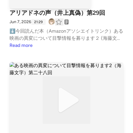
み途中だからネタバレ厳禁でお願いしますm(_ _)mマ
談ポッドキャストもやってますhttps://open.spotify.c
なのか、現代でも俺がおかしいのかwwwそれは分か
シュマロも始めたのでそちらでも大歓迎！概要欄に今
om/show/749BVLGtAovHWh6sVo2e5Y?si=ljmAFMa
アリアドネの声（井上真偽）第29回
らん！どんでん返しとかは期待してたけど無かったね
回紹介した本と各種URL貼っておきまーす！あと、無
nQgKGFaBnl9gi5A⬇リンクツリー（各種リンクまと
総合したら面白いけど、文体とかどんでん返し期待し
編集一発録りなので噛んだり言い淀んだりしますが気
Jun 7, 2026
め）https://linktr.ee/BigBatBoss―――以下読書メモ
21:29
てる人とかには合わないかな。方舟、十戒の方が好
にしないでねーこの番組の構成は1.本と著者名の発表
―――★超ネタバレ注意★自己責任で読んでください
⬇今回読んだ本（Amazonアソシエイトリンク）ある
み。
2.あらすじ3.ざっくりストーリー紹介＆途中感想こち
★⬇⬇⬇⬇⬇⬇ 【舞台】・HOPE!!号・ユニバーサ
映画の異変について目撃情報を募ります２ (海藤文字)
らは致命的なネタバレはさけつつ中盤までのストーリ
ルクルーズ社 【登場人物】・土師 穂稀（はせ ほま
https://amzn.to/3SburH7⬇お便りはメールかマシュ
Read more
ー紹介とそこまで読んだ時点での感想となっておりま
れ）▶44歳。副機長兼添乗員 男・伊東（いとう▶5
マロでお願いします！メール:gameby0107-books@y
す。★どこまで読んだかこの本は序章があって、第2
4歳。機長 男▶民間航空会社からJAXAのパイロット
ahoo.co.jpマシュマロ:https://marshmallow-qa.com/5
章の終わりまで読みました。楽天コボアプリで読んで
に選抜されて、国際宇宙ステーションでの滞在経験も
gbmgg3wawzh5of?t=MtZLEl&amp;utm_medium=url_
るんですが、23パーセント既読との事なので起承転
ある ・中田（なかた▶土師の5歳下の会社創業メン
text&amp;utm_source=promotion紹介した本をあな
結の起を読み終わったくらいですかねーなので「未読
バー。▶立場的には土師の上司だが気が合うので上
たが読んだ時の感想や、おすすめの本を教えてくれる
だからネタバレ聴きたくないよー」という方はあらす
下関係はなく、よくつるんでる・菅山（すがやま▶
と嬉しい！（ネタバレはしないでね）⬇ブクログ
じ前やストーリー紹介前など、各々のタイミングで止
宇宙ホテル『星くず』の支配人★客（6人）・真田 周
（メイン）https://booklog.jp/users/kuruharahuruk⬇
めてください。【ネタバレするかしないか】・今回は
（さなだ あまね）▶18歳。無料招待券を当てた京都
Reads（軽くポストする用）https://reads.jp/u/Kuruha
発売から約半年ということなので中盤までのざっくり
の女子高生・政木 敬吾（まさき けいご）▶32歳。東
rahuruk⬇Twitter(新X)https://x.com/kuruharahuruk
ストーリーと、結末をぼかした読了後感想にしますー
京の元不動産屋。▶離陸時にGに耐えられずに失神。
⬇ゲームポッドキャストもやってますhttps://open.sp
それではいきましょう！今回の「本を読んだハルク」
▶地球平面説を証明するために宇宙へ来た・宮原 英
otify.com/show/3B4iLCOm8kVM44ncXQWzAo?si=6
で取り上げる★絞首商會 - 夕木春央のあらすじを読ん
梨（みやはら えり）▶39歳。千葉の飲食店社員・澤
FxRlehWSYSjYQU4zKTfJQ⬇雑談ポッドキャストも