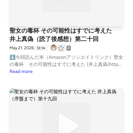
たり、依頼者の動機も聞かないようにしている（過去
わせの恋人】ヒント：なぜ登場人物の名前がそれなの
ハルク！これなら誤認されないでしょう！LISTENで
と。国鉄が分割・民営化する一九八七年に「国電」
やってますhttps://open.spotify.com/show/3B4iLCO
ってから、以前ほど他の人の感想を読まなくなってる
に邪念が入って失敗した経験から）・塚原 俊介（つ
か・堀木 輝（ほりき ひかる）▶ ・平松 詩織（ひら
は変わってるけど、AppleとかSpotifyは、収録時点で
（国鉄の近距離電車）に代わる新しい呼び方としてＪ
m8kVM44ncXQWzAo?si=6FxRlehWSYSjYQU4zKTfJ
んですよねー。フシギダネーダネダネ そんな感じで
かはら しゅんすけ）▶連絡係。伊勢殿から来た依頼
まつ しおり）▶アカウント名：drizzle ▶意味：霧雨
はまだ変わってないです。多分このエピソードの通知
Ｒ東日本が公募した結果、決まったが、結局みんなＪ
Q⬇雑談ポッドキャストもやってますhttps://open.sp
すーではでは、ネタバレカウントダウンするので方舟
を殺し屋に伝える。▶区役所で高齢者生涯学習を担
▶SNSで主人公にフレンド申請してきた▶写真が趣
でApple、SpotifyがRSS見直して修正してくれるのか
Ｒと呼ぶようになった。3.チョモランマ▶ 世界最高
otify.com/show/749BVLGtAovHWh6sVo2e5Y?si=ljm
と十戒を未読の方は止めちゃってください。いきまー
当している▶殺しの手伝いはしない▶殺し屋から
聖女の毒杯 その可能性はすでに考えた
味の大学生・堀木 空那（ほりき そらな）▶堀木輝の
も知れない。まぁまぁ、変わってなくてもお気になさ
峰エベレストのこと。「エベレスト」は測量をしたサ
AFManQgKGFaBnl9gi5A⬇リンクツリー（各種リン
す54321ぽかんでは読みますー―――十戒の回を聞き
は、殺し屋に向いてないタイプと言われる。理由は想
妹松本【感想1】とりあえず読む前の気持ちだけ発表
らず。そのうち変わるよ、ビックリしないでね。って
井上真偽（読了後感想）第二十回
ー・ジョージ・エベレストの名前をとってそう呼び始
クまとめ）https://linktr.ee/BigBatBoss―――以下読
ました。 『“奇跡の生還”を繰り返すわけにはいかない
像しすぎるから。▶殺し屋曰く、この人はこんな人
しておきましょう！「叙述トリック短編集ということ
なお知らせでございまーすーそして今回は番組スター
めただけで、現地語では「チョモランマ」（チベット
書メモ―――★超ネタバレ注意★自己責任で読んでく
May 21, 2026
から島を爆破して一人だけ脱出するという簡単な方法
12:14
だとか・芥川 （あくたがわ▶通称 伊勢殿（いせど
でまぁ、叙述トリックって知らされてないから分から
トから31日記念！もしくは22回記念！それか1.4日に
語）、「サガルマータ」（ネパール語）などと呼ばれ
ださい★⬇⬇⬇⬇⬇⬇【主要登場人物】・富澤 允
が使えなかった』という考察を見て方舟より好きにな
の）▶依頼の窓口。依頼者から依頼を受け、塚原へ
⬇今回読んだ本（Amazonアソシエイトリンク）聖女
ないだけで、事前に知ってれば騙されるもんでもない
１回のペースで配信している記念！といたしまして、
る。エベレスト氏自身も「現地の呼び方で呼ぶべき
（とみさわ みつる）▶殺し屋▶普通の家庭に生まれ
りました。 駄肉です。―――以上です！いやー、こ
伝える役。▶殺し屋は会ったことがない▶芥川歯科
の毒杯 その可能性はすでに考えた (井上真偽)http
から余裕ですわな」こんな気持ちで読み始めましたー
この番組を始めた理由と「私クルハラハルクの名刺代
だ」と主張していたが、当時は現地でどう呼ばれてい
て普通に大学まで出て、普通に社会人生活をしてい
の考察は初めて知った！なるほどね！ぶっちゃけて話
医院の院長 ・岩井 雪奈（いわい ゆきな）▶殺し屋が
s://amzn.to/43jqrGQ⬇お便りはメールかマシュマロ
Read more
読み始めてすぐに読者への挑戦状が始まります！内容
わりの9冊」を発表したいと思いーます！ なぜこの番
るか分からなかったらしい。4.母さん助けて詐欺▶
た。がなぜか殺し屋に……。▶現在は個人で経営コン
すわ俺達の中だしここは腹を割って話そう！その考察
助言を受けたりする相談相手▶プロの漫画家。月刊
でお願いします！メール:gameby0107-books@yahoo.
は・この本は全ての話が叙述トリックである・一人だ
組を始めたのかそれには3つの理由があります！1つ目
「オレオレ詐欺」「振り込め詐欺」に代わる名称とし
サル会社を経営しながら、副業で殺し屋をやってい
聴いて、たしかに今、俺の中の十戒の評価は上がっ
誌で連載中 【第一話 黒い水筒の女】・浜田 瑠璃子
co.jpマシュマロ:https://marshmallow-qa.com/5gbmg
け、すべての話に同じ人が登場している・最終話など
の理由は最近Twitter(新X)のタイムラインでメインの
て公募されたが結局定着しなかった。この手の特殊詐
る……が収入面で言えば殺し屋の方が多い▶ターゲッ
た！ただ、それでも俺は方舟の方が好きだな。ちょっ
（はまだ るりこ）▶殺しのターゲット▶稲城市の稲
g3wawzh5of?t=MtZLEl&amp;utm_medium=url_text&
はノーヒントで問題なく解ける・その前の話では「そ
番組を持っている方々が、別で日記系ポッドキャスト
欺は必ずしも「母さん助けて」と言う手口ではないの
トについて詳しく調べたり、依頼者の動機も聞かない
とネガティブ部分を抽出した感想を言います。ボロク
城長沼保育園勤務。スクーター通勤。▶保護者の雑
amp;utm_source=promotion紹介した本をあなたが読
れまでの話すべてを読み返してみる」とトリックに気
をソロで始めるのが流行ってたから、便乗しようとし
で、定着しなくてよかったと思われる。というより
ようにしている（過去に邪念が入って失敗した経験か
ソに言ってるように聞こえると思いますが、あくまで
談で「理事長のコネで入ったからどんな人かと心配し
んだ時の感想や、おすすめの本を教えてくれると嬉し
付きやすくなる。・さらにその前の話では「たくさん
て一旦初めて見たんだけど、まぁ毎日毎日話すことな
「長すぎて誰も使わないのでは」と誰か指摘しなかっ
ら）・塚原 俊介（つかはら しゅんすけ）▶連絡係。
もネガティブ部分を抽出しただけなので、勘違いしな
てたけどいい先生で良かった」と好評のようだ。同僚
い！（ネタバレはしないでね）⬇ブクログ（メイ
いる登場人物をどこかにメモして並べておく」ことが
んてねぇ！仕事しかしてないからな！で、そこで読ん
たのだろうか。5.ダロワイヨ ▶「ＤＡＬＬＯＹＡ
伊勢殿から来た依頼を殺し屋に伝える。▶殺しの手
いようにお願いします。この辺を差し引いてもプラス
や子供たちとも問題なく接してるように見える▶自
ン）https://booklog.jp/users/kuruharahuruk⬇Reads
重要・その前の話では「最初のシーンがなぜ書かれた
だ小説のこと話してたのよ。ちなみにこの番組の第九
Ｕ」と書く。Ｌｉｎｄｔと並ぶ「日本人が読めない洋
伝いはしない▶殺し屋からは、殺し屋に向いてない
評価ですやっぱり終始、綾川が怪しすぎるんだよね十
宅アパートに他の人の出入りは無く、毎回電気を消し
（軽くポストする用）https://reads.jp/u/Kuruharahuru
のか」・その前の話では「なぜ登場人物の名前がそれ
回：2026年1月から4月まで読んだ本まとめの回で、