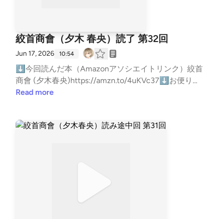
ますhttps://open.spotify.com/show/3B4iLCOm8kVM
44ncXQWzAo?si=6FxRlehWSYSjYQU4zKTfJQ⬇雑
談ポッドキャストもやってますhttps://open.spotify.c
絞首商會（夕木 春央）読了 第32回
om/show/749BVLGtAovHWh6sVo2e5Y?si=ljmAFMa
Jun 17, 2026
nQgKGFaBnl9gi5A⬇リンクツリー（各種リンクまと
10:54
め）https://linktr.ee/BigBatBoss―――以下読書メモ
⬇今回読んだ本（Amazonアソシエイトリンク）絞首
―――★超ネタバレ注意★自己責任で読んでください
商會 (夕木春央)https://amzn.to/4uKVc37⬇お便りは
★⬇⬇⬇⬇⬇⬇今回はメモ取ってないので無いよ
メールかマシュマロでお願いします！メール:gameby
Read more
0107-books@yahoo.co.jpマシュマロ:https://marshma
llow-qa.com/5gbmgg3wawzh5of?t=MtZLEl&amp;ut
m_medium=url_text&amp;utm_source=promotion紹
介した本をあなたが読んだ時の感想や、おすすめの本
を教えてくれると嬉しい！（ネタバレはしないでね）
⬇ブクログ（メイン）https://booklog.jp/users/kuruh
arahuruk⬇Reads（軽くポストする用）https://reads.j
p/u/Kuruharahuruk⬇Twitter(新X)https://x.com/kuru
harahuruk⬇ゲームポッドキャストもやってますhttp
s://open.spotify.com/show/3B4iLCOm8kVM44ncXQ