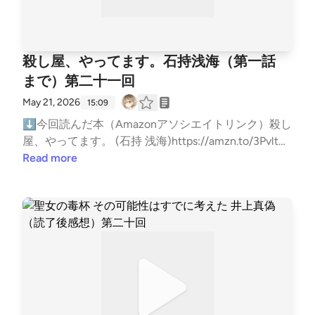
近距離電車）に代わる新しい呼び方としてＪＲ東日本
やってますhttps://open.spotify.com/show/3B4iLCO
ないとついて来れないからね！しょうがない！作中で
▶探偵でフリーライター 【状況や気になること】な
いう部分があるので、先にそれについて私の話しをし
一部上場企業の平均年収がそれくらいだから・日本を
が公募した結果、決まったが、結局みんなＪＲと呼ぶ
m8kVM44ncXQWzAo?si=6FxRlehWSYSjYQU4zKTfJ
ファウンドフッテージ2もサラッと公開中止になっ
んかどうでもいい注釈が多いのが気になるなヒントの
ますー。大前提としてこの番組で話す私の感想は読了
代表する企業の社員が1年間必死に働いてようやく得
ようになった。3.チョモランマ▶ 世界最高峰エベレ
Q⬇雑談ポッドキャストもやってますhttps://open.sp
て、主演男優死んだって処理されてて笑ったいやー最
「なぜその形式で語るのか」に関係するのか？男成常
してから考察も人の感想も全く見てません。この番組
られる金額を支払ってまで、相手を殺したいのかとい
ストのこと。「エベレスト」は測量をしたサー・ジョ
otify.com/show/749BVLGtAovHWh6sVo2e5Y?si=ljm
後の方のドライブ感やばかったね！めちゃくちゃ楽し
務がやたら変人扱いされてるのはなんだ？ここがキモ
を始める前に三宅香帆さんの「好きを言語化する技
殺し屋、やってます。石持浅海（第一話
う見極め・もしかしたら依頼者は650万なんか端金の
ージ・エベレストの名前をとってそう呼び始めただけ
AFManQgKGFaBnl9gi5A⬇リンクツリー（各種リン
かったーTheB級ホラー映画のような小説！（褒めて
か？男性課員達の周りを歩きとあるが全員男か？六反
術」を読んでその中に、「自分の感想を書く前に人の
ような大富豪かもしれないが、殺し屋は依頼者の素性
まで）第二十一回
で、現地語では「チョモランマ」（チベット語）、
クまとめ）https://linktr.ee/BigBatBoss―――以下台
ます）頭空っぽにして楽しめるエンタメとしては百点
田の「女子であって女子でない」や羽海に対する「羽
感想を見るな！お前の感想を他人の感想で汚染させる
を共有されないので知らん・依頼者は伊勢殿と呼ばれ
「サガルマータ」（ネパール語）などと呼ばれる。エ
本――― はいどーもー 今回からタイトルが変わりま
May 21, 2026
15:09
だねー
海ちゃんは女子よー」等気になる・長林と千草がトイ
な！お前の感想がどれだけ人と違っていても関係な
る人物に依頼をし、伊勢殿は塚原に依頼を伝え、塚原
ベレスト氏自身も「現地の呼び方で呼ぶべきだ」と主
した！「本を読んだハルク。」改め「主にミステリー
レの前で1時間半も立ちながらミーティングして
⬇今回読んだ本（Amazonアソシエイトリンク）殺し
い！お前の感想はお前だけのものだ！それを書くん
が殺し屋に依頼を伝える。依頼者は伊勢殿以外、伊勢
張していたが、当時は現地でどう呼ばれているか分か
を読むハルク。」略しておもミスーまだ言い慣れない
た。・その間トイレに入ったのは▶使用禁止の貼り
屋、やってます。 (石持 浅海)https://amzn.to/3PvltUq
だ！書け！」っていうような内容がこんなスパルタで
殿は依頼者と塚原以外、塚原は伊勢殿と殺し屋以外、
らなかったらしい。4.母さん助けて詐欺▶「オレオ
ですねー改めまして！はいどーもー「主にミステリー
紙を持った六反田▶あとは淵さんと羽海ちゃん▶三
⬇お便りはメールかマシュマロでお願いします！メ
Read more
は無く、優しく書いてありましたwwwただし、感想
殺し屋は塚原以外の人物と会うことは無いし、会った
レ詐欺」「振り込め詐欺」に代わる名称として公募さ
を読むハルク。」パーソナリティのクルハラハルクで
人ともパッと入ってパッと出てきたので掃除するよう
ール:gameby0107-books@yahoo.co.jpマシュマロ:htt
を書いたあとは好きに他人の感想や考察を読んでい
こともない。これを二重盲検法というらしい。・二週
れたが結局定着しなかった。この手の特殊詐欺は必ず
す！なぜ番組名を変えたのかと言いますと！なんかね
な時間はなかったと思われる・窓のクレセント錠が開
ps://marshmallow-qa.com/5gbmgg3wawzh5of?t=Mt
い、ということなのでこの番組がやたらハイペースに
間待てなかったり、殺し方を指定される場合はオプシ
しも「母さん助けて」と言う手口ではないので、定着
ー、小説の感想聴きたくてポッドキャスト巡るんだけ
いている。・1回の掃除用具（モップとラバーカップ
ZLEl&amp;utm_medium=url_text&amp;utm_source=p
まとまりの無い感想を垂れ流しているのは「とっとと
ョン（別料金）になる【主要登場人物】・富澤 允
しなくてよかったと思われる。というより「長すぎて
ど、「本」っていうと言葉が入ってる番組聞いてもあ
に使用跡あり）たたたたんという軽やかな足音で別紙
romotion紹介した本をあなたが読んだ時の感想や、
自分の感想を吐き出して他の人の感想を見たい！」か
（とみさわ みつる）▶殺し屋▶普通の家庭に生まれ
誰も使わないのでは」と誰か指摘しなかったのだろう
んまりミステリーとか扱ってないのよなー新書とかが
が現れた時に「うちの課にあんな軽やかな人間はいな
おすすめの本を教えてくれると嬉しい！（ネタバレは
らなんですwwwなのであくまでもこの番組で話す感
て普通に大学まで出て、普通に社会人生活をしてい
か。5.ダロワイヨ ▶「ＤＡＬＬＯＹＡＵ」と書く。
多い。……ということはですよ？ここでチェス盤をひ
い」と言っている。その後、羽海と淵がたたたたんと
しないでね）⬇ブクログ（メイン）https://booklog.j
想は「私が読了した直後から収録までのタイミングで
た。▶現在は個人で経営コンサル会社を経営しなが
Ｌｉｎｄｔと並ぶ「日本人が読めない洋菓子ブラン
っくり返すと、本を読んだハルク。というタイトルで
階段を駆け下りている。人間ってわざわざ言うかな
p/users/kuruharahuruk⬇Reads（軽くポストする用）
気づいた範囲」に限定されています。もし感想や考察
ら、副業で殺し屋をやっている……が収入面で言えば
ド」である。6.誰がカメさんやねんと思うが▶亀井刑
は新書とか実用書を読んだ話をすると思われるのでは
【謎の注釈】1.刺身に載っているタンポポ ▶正確に
https://reads.jp/u/Kuruharahuruk⬇Twitter(新X)http
を読んで全然違かったら補足回をやろうかな、って思
殺し屋の方が多い▶ターゲットについて詳しく調べ
事（十津川警部の相棒）のことか。【第二話 背中合
ないかと！そこで動きました！主にミステリーを読む
はタンポポではなく菊。 2.Ｅ電▶要するにＪＲのこ
s://x.com/kuruharahuruk⬇ゲームポッドキャストも
ってますが、不思議な話で、自分の感想話すようにな