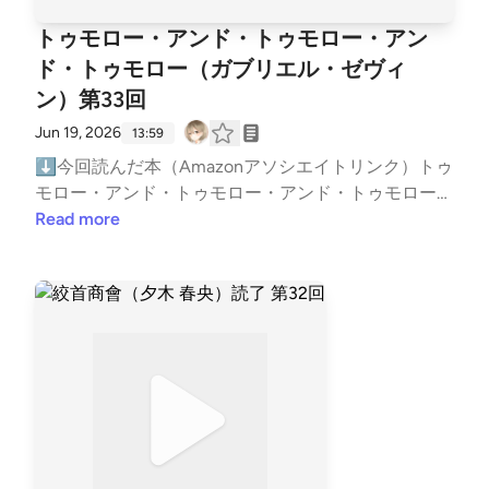
BVLGtAovHWh6sVo2e5Y?si=ljmAFManQgKGFaBnl9
トゥモロー・アンド・トゥモロー・アン
gi5A⬇リンクツリー（各種リンクまとめ）https://lin
ド・トゥモロー（ガブリエル・ゼヴィ
ktr.ee/BigBatBoss
ン）第33回
Jun 19, 2026
13:59
⬇今回読んだ本（Amazonアソシエイトリンク）トゥ
モロー・アンド・トゥモロー・アンド・トゥモロー
(ガブリエル ゼヴィン)https://amzn.to/4uPSyc1⬇お
Read more
便りはメールかマシュマロでお願いします！メール:g
ameby0107-books@yahoo.co.jpマシュマロ:https://m
arshmallow-qa.com/5gbmgg3wawzh5of?t=MtZLEl&a
mp;utm_medium=url_text&amp;utm_source=promoti
on紹介した本をあなたが読んだ時の感想や、おすす
めの本を教えてくれると嬉しい！（ネタバレはしない
でね）⬇ブクログ（メイン）https://booklog.jp/user
s/kuruharahuruk⬇Reads（軽くポストする用）http
s://reads.jp/u/Kuruharahuruk⬇Twitter(新X)https://x.c
om/kuruharahuruk⬇ゲームポッドキャストもやって