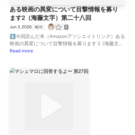
でいきましょう！【あらすじコピペ】 ───謎が謎を
田 直樹（さわだ なおき）▶42歳。神奈川の清掃業
やってますhttps://open.spotify.com/show/749BVLGt
ある映画の異変について目撃情報を募り
呼ぶ怪死事件。元泥棒が導く真相に瞠目せよ。和洋入
者・山口 肇（やまぐち はじめ）▶44歳。静岡のフリ
AovHWh6sVo2e5Y?si=ljmAFManQgKGFaBnl9gi5A⬇
り交じる大正の東京。秘密結社「絞首商會」との関わ
ます2（海藤文字）第二十八回
ーコンサルタント。・嶋津 紺（しまづ こん）▶57
リンクツリー（各種リンクまとめ）https://linktr.ee/B
りが囁かれる血液学研究の大家・村上博士が刺殺され
歳。福岡の介護職 【詳細なあらすじ】ユニバーサル
igBatBoss―――以下読書メモ―――★超ネタバレ注
Jun 3, 2026
16:11
た。不可解な点は3つ。遺体が移動させられていたこ
クルーズ社が初の格安完全民間宇宙旅行を行う。その
意★自己責任で読んでください★⬇⬇⬇⬇⬇⬇ア
⬇今回読んだ本（Amazonアソシエイトリンク）ある
と、鞄の内側がべっとり血に濡れていたこと、そし
テストモニターツアーに参加した6人。費用は1人300
リアドネの声 井上真偽【用語（場所や会社等】・株
映画の異変について目撃情報を募ります２ (海藤文字)
て、遺族が解決を依頼したのが以前村山邸に盗みに入
0万。そして宇宙船機長の伊東と副機長のハセ。宇宙
式会社タラリア▶ドローンビジネスを手がける会
https://amzn.to/3SburH7⬇お便りはメールかマシュ
Read more
った元泥棒だったこと――。頭脳明晰にして見目麗し
ホテル『星くず』に到着したハセは自室で機長のイト
社。新宿に本社がある。▶創業八年で、社員50人
マロでお願いします！メール:gameby0107-books@y
く、厭世家（えんせいか）の元泥棒・蓮野が見つけた
ウを待つが、会社の地球組ナカタ達とのオンラインミ
程。▶ドローン開発や導入コンサルティング。一般
ahoo.co.jpマシュマロ:https://marshmallow-qa.com/5
四人の容疑者の共通点は、“事件解決に熱心過ぎる”こ
ーティングの時間が迫っても現れないので探しに行く
向けにはスクール事業を行っている。・アリアドネ
gbmgg3wawzh5of?t=MtZLEl&amp;utm_medium=url_
とだった――。 こんなあらすじでしたー。 では3秒
ことに。宇宙船にはおらず、倉庫を捜索するとイトウ
▶タラリアが開発した災害救助用の国産ドローン・
text&amp;utm_source=promotion紹介した本をあな
カウントダウンしてストーリー紹介パートに行きます
は死んでいた。無重力空間で首吊り状態。ハセはナカ
WANOKUNIプロジェクト▶国土交通省が大手建設会
たが読んだ時の感想や、おすすめの本を教えてくれる
カウントダウン！の前にアイドリングトークします
タへ殺人の可能性が高いのでツアー中止の提案をする
社やIT企業と組んで立ち上げたスマートシティ型都市
と嬉しい！（ネタバレはしないでね）⬇ブクログ
か。あらすじ以上のストーリー聞きたくない人は止め
も、ナカタからは「絞殺の場合、抵抗して首を掻きむ
開発プロジェクト▶タラリアも防犯システムで参加
（メイン）https://booklog.jp/users/kuruharahuruk⬇
る準備しといてくださいねー【今後の予定や最近のこ
しる吉川線ができるとネットで見たが、イトウには抵
している▶地上に住宅、地下に商業施設やオフィ
Reads（軽くポストする用）https://reads.jp/u/Kuruha
とについて】2026年7月23日に新作「楽園」が発売さ
抗の後がないので自殺の可能性がある。」ハセは機
ス、インフラ整備がある地下都市構想ジオフロント
rahuruk⬇Twitter(新X)https://x.com/kuruharahuruk
れるということで楽しみですなー8月には東野圭吾先
長、副機長の関係で同じ時間を長く過ごしてきたこと
【登場人物】・高木 春生（たかぎ はるお）▶タラリ
⬇ゲームポッドキャストもやってますhttps://open.sp
生がガリレオシリーズ最新長編小説「永遠の記憶」を
から、自殺はありえないと否定。結論は曖昧にしたま
ア社員。入社三年目。スクール事業部。▶幼少期に
otify.com/show/3B4iLCOm8kVM44ncXQWzAo?si=6
発売されるということでこちらも楽しみ今年の夏は熱
ま、会社の指示に従いツアーの続行を決める。乗客に