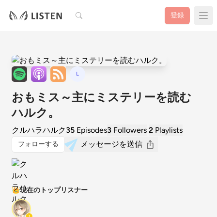
検索
登録
L
おもミス～主にミステリーを読む
ハルク。
クルハラハルク
35
Episodes
3
Followers
2
Playlists
メッセージを送信
フォローする
👑
現在のトップリスナー
1