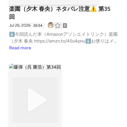
楽園（夕木 春央）ネタバレ注意⚠️ 第35
回
Jul 26, 2026
26:54
⬇今回読んだ本（Amazonアソシエイトリンク）楽園
（夕木 春央 https://amzn.to/45o4pnu⬇お便りはメ
ールかマシュマロでお願いします！メール:gameby01
Read more
07-books@yahoo.co.jpマシュマロ:https://marshmallo
w-qa.com/5gbmgg3wawzh5of?t=MtZLEl&amp;utm_
medium=url_text&amp;utm_source=promotion紹介し
た本をあなたが読んだ時の感想や、おすすめの本を教
えてくれると嬉しい！（ネタバレはしないでね）⬇
ブクログ（メイン）https://booklog.jp/users/kuruhara
huruk⬇Reads（軽くポストする用）https://reads.jp/
u/Kuruharahuruk⬇Twitter(新X)https://x.com/kuruhar
ahuruk⬇ゲームポッドキャストもやってますhttps://
open.spotify.com/show/3B4iLCOm8kVM44ncXQWz
Ao?si=6FxRlehWSYSjYQU4zKTfJQ⬇雑談ポッドキャ