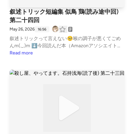
ここでトラブル起きて中川さん轢かれる！ってシーン
雑談ポッドキャストもやってますhttps://open.spotify.
災になったこと。・跡地の高校の近くに被災者を鎮め
『むかしむかしあるところに金田一少年を読んでいる
ことのない人にとってはちょっと挫折ポイントかも。
のかな？」とブログに書く▶すると「ハウス・イ
で「ひょいっ」と躱すのよ。さすがにこれは無理！見
com/show/749BVLGtAovHWh6sVo2e5Y?si=ljmAFM
る祠があることを知る。その後スズは有馬ゆいと合
ハルク少年がいました。ハルク少年はBOOK・OFFに
叙述トリック短編集 似鳥 鶏(読み途中回)
当時としては当たり前な用語とかも注釈がないからよ
ン・ザ・ダーク見ましたけど白い男なんてなかったで
えてなきゃ避けられないよな。ここで相当救助隊の疑
anQgKGFaBnl9gi5A⬇リンクツリー（各種リンクま
流。廃校舎は撮影時と違い禍々しさは消えているが、
通いガチ推理で金田一少年を読んでいました。しか
く出るワードをひとつ解説しますね。・特高▶警視
第二十四回
すよ？」とコメントが何件もつく▶おかしいと思っ
いレベルが上がっちゃった。でもなんでだろう。俺は
とめ）https://linktr.ee/BigBatBoss―――以下読書メ
その禍々しさが森の方に移動しているとの事。森を探
し、その難易度は高く、全然当てることができません
庁の特別高等警察課以下、Wikipediaから引用特別高
て2回目見に行ったら、たしかにそんなシーンは無か
読んでてなんか中川さんのこと信じたくなるんだよ
モ―――★超ネタバレ注意★自己責任で読んでくださ
May 26, 2026
16:56
索し祠を見つけるが破壊されていた。声が聴こえると
でした。それでも楽しく金田一少年をBOOK・OFFで
等警察は、高等警察の機能を持つ組織である。高等警
ったと謝罪。レイトショーで見たから、気が付かず半
な。周囲からは令和のヘレン・ケラーとか持ち上げら
い★⬇⬇⬇⬇⬇⬇叙述トリック短編集 似鳥鶏（に
錯乱し始める有馬ゆい。突如走り出してしまいスズと
叙述トリックって言えない🥺喉の調子が悪くてごめ
読んでいました。そんなある日のことです！珍しくマ
察とは、「国家組織の根本を危うくする行為を除去す
分寝てるような状態になってて「ファウンドフッテー
れて、嫌な話政治利用もされてさ。でも本人は謙虚
たどり けい）【読者への挑戦状（前書きにある前提
はぐれてしまう。スズは捜索を始めるが発見すること
んm(._.)m ⬇今回読んだ本（Amazonアソシエイトリ
ガジンでリアルタイムの金田一少年を読むハルク少
るための警察作用」と定義される。いわゆる政治警察
ジ」のあのシーンが浮かんじゃったのかな？と言い訳
で、薄っぺらい言い方だけど「普通の人」なんだよ
知識）】・この本は全ての話が叙述トリックである・
ができずモジに連絡をする。その知らせを聞いたモジ
ンク）叙述トリック短編集 (似鳥鶏)https://amzn.to/4
Read more
年。BOOK・OFFでのまとめ読みと違い、毎話毎話１
や思想警察のことである。戦前の日本では、治安警察
する▶すると11月に東京でファウンドフッテージを
ね。めんどくさいことやりたくないし、服は脱ぎ散ら
一人だけ、すべての話に同じ人が登場している・最終
は現地へ向かうことを決める。中学生のスズを「帰ら
dQJy09⬇お便りはメールかマシュマロでお願いしま
週間の推理タイムが設けられます。そんなハルク一少
法・出版法・新聞紙法に基づいて、この種の警察作用
見たという人から「俺も見たけどそもそもファウンド
かして翌朝、足に引っかかったら取って洗濯カゴに入
話などはノーヒントで問題なく解ける・その前の話で
ないと親から捜索願い出されて、中学生を連れ回して
す！メール:gameby0107-books@yahoo.co.jpマシュ
年に電流が走ります！「わかった！！わかった！みん
が行われた。特別高等警察では、このうち特に共産主
フッテージにそんなシーン無いし！話題作りのステマ
れて、少し寝坊しても「目覚まし時計の音が聞こえな
は「それまでの話すべてを読み返してみる」とトリッ
た女優の有馬ゆいに迷惑がかかる」と脅し無理やり帰
マロ:https://marshmallow-qa.com/5gbmgg3wawzh5
なを集めてくれ！」そうです、ついに真犯人とトリッ
義運動、社会主義運動、労働運動、農民運動などの左
乙」とコメントが付く▶ステマでは無いし、ファウ
いから許してくれる……けど本当は振動で起こしてく
クに気付きやすくなる。・さらにその前の話では「た
らせる。単身、森へ向かうモジ。そこには竹垣村で遭
of?t=MtZLEl&amp;utm_medium=url_text&amp;utm_s
クがわかる回が訪れたのです。ワクワクしながら解決
翼の政治運動や、右翼の国家主義運動や不敬罪を徹底
ンドフッテージで白い男は映っていた！……が、ハウ
れる目覚まし時計あるから」みたいなちょっと小狡い
くさんいる登場人物をどこかにメモして並べておく」
遇した白瘡神の姿が……。触れたものを死の世界に連
ource=promotion紹介した本をあなたが読んだ時の感
編を待つハルク一少年。そこでは金田一少年がハルク
的に取り締まった。以上、Wikipediaからの引用これ
ス・イン・ザ・ダークでも白い男が映っていたと言っ
感じも親近感湧くしさ。嘘つくような人とは思えなか
ことが重要・その前の話では「最初のシーンがなぜ書
れ去る白瘡神に恐怖を覚える中、有馬ゆいを発見。し
想や、おすすめの本を教えてくれると嬉しい！（ネタ
一少年と同じ推理を披露し無事解決！しかしハルク一
がねー当たり前のように西川警部が「被害者は特高の
て映っていなかった前科があるので100パーセントと
ったんだよね。ただ、親戚の知事が利用してるから盛
かれたのか」・その前の話では「なぜ登場人物の名前
かし有馬ゆいは話が噛み合わず、戸惑いながらも森を
バレはしないでね）⬇ブクログ（メイン）https://bo
少年は思いました。「あれ？当たってたけどなんか外
平野と会う予定があったのか」とか「特高の平野さん
は言いづらい▶そこでファウンドフッテージを見た
るように強制されてる可能性あるなー。そしたら可哀
がそれなのか」・その前の話では「なぜその形式で語
抜けることに成功した。【第三章以降】有馬ゆいは別
oklog.jp/users/kuruharahuruk⬇Reads（軽くポストす
してた方が楽しかったかも……」そこからハルク一少
からお電話です」みたいに出てくるんだけど、一応
人を募集し、白い男を見たかアンケートを取ること
想だな。って思いながら読んでた。あと途中から韮澤
るのか」が重要 -▶この時点での推理というか疑い：
人のように明るくなりテレビに引っ張りだこになる！
る用）https://reads.jp/u/Kuruharahuruk⬇Twitter(新
年はガチ推理を辞め、ただのハルク少年としてトリッ
「警視庁の特高課の平野」って記載は出てくるから警
に。▶結果は14人中3人が白い男を観たとのこと▶
妹が再度行方不明になるじゃん。で、中川さんは何回
その前の話とは読む順番では無く作中の時系列の可能
それに引替え監督やほかの出演者は日に日にやつれて
X)https://x.com/kuruharahuruk⬇ゲームポッドキャス
クに翻弄されるようになったのでした。めでたしめで
察のなにかなんだろうなーとは思ってたけどなんか仲
コメ欄に「作った人に聴けば？」と言われるが、調べ
かドローンのヒモ手放してるじゃん。ここでもうひと
性あるのでは？【目次と注意】1.ちゃんと流す神様▶
いき休養する人が多発。さらに学校霊を観た人も慢性
トもやってますhttps://open.spotify.com/show/3B4iL
たし』という感じですね！ちなみにその後も何回か