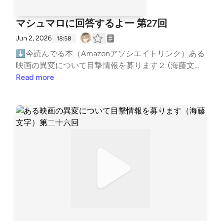
兄が立ち入り禁止の洞窟で溺死▶洞窟が怖くて少し
FxRlehWSYSjYQU4zKTfJQ⬇雑談ポッドキャストも
いね！この前たまたま容疑者Xの献身の映画をサブス
状況を説明し、乗客たちも議論の末、続行に同意。そ
離れたところで待っていた▶兄は入り口近くの穴、
やってますhttps://open.spotify.com/show/749BVLGt
クで見返しまして。いやー良かったね！初めて見た時
の後、電波障害で地球と連絡が取れなくなる。一転し
マシュマロに回答するよー 第27回
自分が少し勇気を持って洞窟の近くで待機していたら
AovHWh6sVo2e5Y?si=ljmAFManQgKGFaBnl9gi5A⬇
は小説読み終えた直後に映画見たから、小説の方が面
地球へ戻ることを決めたハセは電波障害の薄い単身宇
助けられたのではないかと後悔している。▶その事
Jun 2, 2026
リンクツリー（各種リンクまとめ）https://linktr.ee/B
18:58
白かったなって感想だったんだけど、今は小説の記憶
宙空間へ飛び出し、地球にいるナカタへメールで報告
件の以降兄の口癖である「無理って思ったら、そこが
igBatBoss―――以下読書メモ―――★超ネタバレ注
⬇今読んでる本（Amazonアソシエイトリンク）ある
も薄れてきててめちゃくちゃ楽しめたね！ちなみにガ
を行う。ナカタから帰ってきたメールには「きけん。
限界なんだ」を口癖にしている▶兄の死後、母親は
意★自己責任で読んでください★⬇⬇⬇⬇⬇⬇
映画の異変について目撃情報を募ります２ (海藤文字)
リレオシリーズは容疑者X以降読んでないですなんか
まだ戻るな」とだけ記載されていた。宇宙ホテルとい
精神を病む▶高木が成人してからも母親を1人にさせ
【ストーリー】★第一章MOJIは映画ブロガーを続け
https://amzn.to/3SburH7⬇お便りはメールかマシュ
Read more
燃え尽きちゃったwww最新作は読みたいです！あっ
う究極のクローズド・サークル。ナカタから送られて
ることが不安で実家の静岡から東京の会社まで片道2
ており、『学校霊』という作品の先行試写会に呼ば
マロでお願いします！メール:gameby0107-books@y
ちなみにダン・ブラウン先生のダ・ヴィンチ・コード
きたメッセージの真意とは？無重力空間での首吊りは
時間かけて通勤している ・花村 佳代子（はなむら か
れ、レビューを書く。レビュー内容は、高校を舞台に
ahoo.co.jpマシュマロ:https://marshmallow-qa.com/5
最新作は今年の秋ではなく去年の秋に出てたみたいで
殺人なのか？地球は平面なのか？政府の陰謀？冤罪事
よこ）▶タラリア社員▶一児の母。三十代。高木の
したホラー映画＋青春映画！相反する要素なのに違和
gbmgg3wawzh5of?t=MtZLEl&amp;utm_medium=url_
すーたまたま書店に行って「秋発売！」ってPOPが残
件？謎が謎を呼ぶスペースミステリー！ここに開幕
新人教育担当だった・我聞 庸一（がもん よういち）
感なく融合してて高評価！……だけど、プロモーショ
text&amp;utm_source=promotion紹介した本をあな
ってて勘違いしちゃいました。ごめんね。この前別の
ー！ 一癖も二癖もある乗客、失われる通信設備、逃
▶タラリア社員▶高木の二期上の先輩。 韮沢 粟緒
ンに苦言がある！『学校霊』は「本物の霊が映ってい
たが読んだ時の感想や、おすすめの本を教えてくれる
書店行ったら普通に売ってて混乱したよwwwでは行
げ出すホテルスタッフ。さらには第二の殺人まで起き
（にらさわ あお）▶高木の高校時代の同級生。▶ド
る映画」として売り出す予定らしい。本作は本物の廃
と嬉しい！（ネタバレはしないでね）⬇ブクログ
きますか！ネタバレ注意カウントダウン！スリーカウ
てしまう。帰還を試みようとすると、地上からあるメ
ローン講習を受けに来た際に講師の高木と再開▶地
校舎で撮影されており、とあるシーンで本物の霊が映
（メイン）https://booklog.jp/users/kuruharahuruk⬇
ントが終わったら、ちょっと踏み込んだストーリー紹
ッセージが届き、それすら困難に。『星くず』は宇宙
方のウェブ制作会社勤務。▶高校時代は陸上部でフ
り込んでしまったとのこと！普通に面白い映画だか
Reads（軽くポストする用）https://reads.jp/u/Kuruha
介タイムです！321ポカンはいではあらすじよりは少
に漂う巨大密室と化したのだった。 【感想】・政木
ァストフードも口にしないストイックなアスリートと
ら、胡散臭い売り出し方せずに普通にプロモーション
rahuruk⬇Twitter(新X)https://x.com/kuruharahuruk
し踏み込んだストーリー紹介【ストーリー紹介】 時
のキャラが最高だね。情に厚いフラットアーサーで無
いう印象だったが、現在は髪を伸ばし胸ポケットにタ
してくれ！と苦言するまぁ、ファウンドフッテージで
⬇ゲームポッドキャストもやってますhttps://open.sp
代は西暦1920年、大正9年の四月下旬。舞台は東京。
神経だけど常識人って盛りすぎ笑・ギスギスしてて最
バコを忍ばせている▶高校時代に交通事故に会い、
死ぬ思いしてるから、過剰に敏感になってるのかもだ
otify.com/show/3B4iLCOm8kVM44ncXQWzAo?si=6
東京市電がストライキのため運行不能となり、交通が
高。最近読んだミステリーだと議論でギスギスしそう
選手生命を絶たれる▶ワノクニプロジェクトに障害
けどー。という内容を投稿して数日後、主演女優の
FxRlehWSYSjYQU4zKTfJQ⬇雑談ポッドキャストも