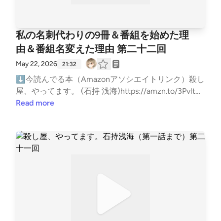
始まる。上映された学校霊には、問題の霊が映ってい
か疑い：その前の話とは読む順番では無く作中の時系
をして「これはブチ切れですわ」っていうのは別番組
た。本当は半分位は読んでからやりたかったんだけど
m8kVM44ncXQWzAo?si=6FxRlehWSYSjYQU4zKTfJ
その形式で語るのか」に関係するのか？男成常務がや
るシーン以外にも大量に黒い霊が映っていた。黒いカ
列の可能性あるのでは？【目次と注意】1.ちゃんと流
の「ビバボ」行きにしたいと思いますーまぁ、第二回
ねwwwという訳で今回はここまで！また次回！読了
Q⬇雑談ポッドキャストもやってますhttps://open.sp
たら変人扱いされてるのはなんだ？ここがキモか？男
ビが白いパンを侵食するように汚染されていく映画。
す神様▶なぜその形式で語るのか2.背中合わせの恋人
9冊ランキングをお楽しみに！ということでwwwラン
回でお会いしましょう！またねー
otify.com/show/749BVLGtAovHWh6sVo2e5Y?si=ljm
性課員達の周りを歩きとあるが全員男か？六反田の
私の名刺代わりの9冊＆番組を始めた理
そしてスクリーンには白い男が映り始める。有馬ゆい
▶なぜ登場人物の名前がそれなのか3.閉じられた三人
キングといえばコンビニ人間が評価高めとのことで、
AFManQgKGFaBnl9gi5A⬇リンクツリー（各種リン
「女子であって女子でない」や羽海に対する「羽海ち
に教えられた呪文を唱える観客。唱えたものが1人1人
と二人▶最初のシーンがなぜ書かれたのか4.なんと
由＆番組名変えた理由 第二十二回
わかるー！俺もコンビニ人間は第一回9冊ランキング
クまとめ）https://linktr.ee/BigBatBoss―――以下読
ゃんは女子よー」等気になる・長林と千草がトイレの
と死亡し、パニックになる劇場。扉は何故か開かな
なく買った本の結末▶たくさんいる登場人物をどこ
2位にしたのもあって高評価！多分主にミステリーを
書メモ―――★超ネタバレ注意★自己責任で読んでく
May 22, 2026
21:32
前で1時間半も立ちながらミーティングしてた。・そ
い。控え室から劇場へ向かう文字。呪文が白い男こと
かにメモして並べておく5.貧乏荘の怪事件▶それまで
扱う番組じゃ無ければ全然1位にしてたと思う！あの
ださい★⬇⬇⬇⬇⬇⬇【依頼の決まり】1.ご自分
の間トイレに入ったのは▶使用禁止の貼り紙を持っ
⬇今読んでる本（Amazonアソシエイトリンク）殺し
白瘡神の口に出してはならない本名であり、有馬ゆい
の話すべてを読み返してみる6.ニッポンを背負うこけ
ランキングの5位以上は、評価軸次第でどれが1位でも
の身分証明書と、殺したい人の写真をお持ちくださ
た六反田▶あとは淵さんと羽海ちゃん▶三人ともパ
屋、やってます。 (石持 浅海)https://amzn.to/3PvltUq
が白い男こと白瘡神に生贄を与えていることに気がつ
し ▶ノーヒントで問題なく解ける【第一話 ちゃんと
おかしくない感じだね5位：方舟は衝撃部門1位4位：
い。2.殺したい人の情報（氏名・住所など）をお知ら
ッと入ってパッと出てきたので掃除するような時間は
⬇お便りはメールかマシュマロでお願いします！メ
Read more
く。パニックの中、有馬ゆいから呪物を取り返すこと
流す神様】閑散期の社内で「詰まっていたトイレが、
探偵小石は恋しないは叙述トリック部門1位3位：ブギ
せください。わからない場合は、こちらでお調べする
なかったと思われる・窓のクレセント錠が開いてい
ール:gameby0107-books@yahoo.co.jpマシュマロ:htt
に成功する。これを廃校の祠へ戻さなければ被害者が
誰も何もしていないのに綺麗に流れるようになって水
ーポップは笑わないは期待値超えすぎ部門1位2位：コ
オプション（別料金）があります。3.ご依頼を受けて
る。・1回の掃除用具（モップとラバーカップに使用
ps://marshmallow-qa.com/5gbmgg3wawzh5of?t=Mt
増える一方となってしまい、白瘡神に生贄を与えすぎ
浸しの床も綺麗になっている」という「事件｣が発
ンビニ人間はもうやめてくれ！その描写は俺の心に来
から三日以内に、お引き受けできるかどうかお知らせ
跡あり）たたたたんという軽やかな足音で別紙が現れ
ZLEl&amp;utm_medium=url_text&amp;utm_source=p
ると、死の世界からこちらの世界に現れてしまい、劇
生！【登場人物】・若井 篤彦（わかい あつひこ）▶
る部門1位1位：その可能性はすでに考えたは多重解決
します。4.お引き受けした場合、原則として二週間以
た時に「うちの課にあんな軽やかな人間はいない」と
romotion紹介した本をあなたが読んだ時の感想や、
場のある新宿が死の世界と化してしまう。しかし劇場
語り手？▶総務課の新入社員・六反田（ろくたん
部門1位そもそもジャンル違う小説が混ざるとランキ
内に実行いたします。★補足（その他のルール）・依
言っている。その後、羽海と淵がたたたたんと階段を
おすすめの本を教えてくれると嬉しい！（ネタバレは
は封鎖されて脱出することはできず、さらに廃校は三
だ）▶総務課・羽海（うみ）▶総務課。肌が綺麗・
ング難しいねwww それでは次のマシュマロでーす注
頼料は650万・引き受けた場合は前金で300万振り込
駆け下りている。人間ってわざわざ言うかな 【謎の
しないでね）⬇ブクログ（メイン）https://booklog.j
重県にある。文字達は新宿を救うことはできるのか！
淵 咲子（ふち さきこ）▶総務課・男成（おなり▶常
意！十戒と方舟のオチに触れているのでネタバレカウ
んでもらう。・入金確認後、二週間以内に実行す
注釈】1.刺身に載っているタンポポ ▶正確にはタン
p/users/kuruharahuruk⬇Reads（軽くポストする用）
（この先は自分の目で確かめてください）【感想】フ
務・長林（ながばやし▶総務課長・千草（ちぐさ）
ントダウンしますーちょっとアイドリングトークする
る。・成功した場合は残金の350万を振り込んでもら
ポポではなく菊。 2.Ｅ電▶要するにＪＲのこと。国
https://reads.jp/u/Kuruharahuruk⬇Twitter(新X)http
ァウンドフッテージ2ではなく、学校霊という映画！
▶若井の同僚・株式会社セブンティーズ ▶「適当」
ので未読の方は5秒以内に止める準備しといてくださ
う。・失敗した場合は依頼者に前金300万の返却と、
鉄が分割・民営化する一九八七年に「国電」（国鉄の
s://x.com/kuruharahuruk⬇ゲームポッドキャストも
ファウンドフッテージ2をメインにすると前作読んで
「のんびり」「それなりに」が社風・別紙（べっし）
い次のマシュマロで「考察を見て評価が変わった」と
違約金350万を支払う・依頼料650万の理由は、東証