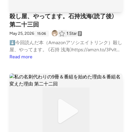
間じゃない感じでてて謎だったから調べた。もしかし
ても制作者の情報が無く、わかってるキャストの名前
つの疑惑。・カメラが故障した後、ドローンが誘導し
なぜその形式で語るのか2.背中合わせの恋人▶なぜ登
的な体調不良に悩まされる。呪いの映画として箔のつ
COm8kVM44ncXQWzAo?si=6FxRlehWSYSjYQU4zK
「ちょっとガチで挑んでみようかなー」と思って読ん
たら第三章以降に説明があるかもね。まだ特高の平野
で検索してもヒットしない▶そして、他の映画を見
ているのは本当に中川博美なのかこれは作中の人物は
場人物の名前がそれなのか3.閉じられた三人と二人▶
いた学校霊はさらに話題になり大ヒット大ヒット御
TfJQ⬇雑談ポッドキャストもやってますhttps://ope
だことがはありますが、普通に解けないのでラッキー
本人は登場してないから。感想としては起承転結の起
ても白い男が画面に現れるようになる……▶コメント
殺し屋、やってます。石持浅海(読了後)
誰も思いつかないけど、絶対そう思うように仕組まれ
最初のシーンがなぜ書かれたのか4.なんとなく買った
礼！ということで舞台挨拶上映が行われることに。宣
n.spotify.com/show/749BVLGtAovHWh6sVo2e5Y?si
パンチが当たっただけでした！ということも付け加え
までしか読んでないからこれからなんだけど、泥棒の
欄に「ファウンドフッテージにかかわるな。あれは映
てたよね？じゃないとあのラストシーンの書き方にな
本の結末▶たくさんいる登場人物をどこかにメモし
第二十三回
伝番組で有馬ゆいは「サプライズがあるので絶対来て
=ljmAFManQgKGFaBnl9gi5A⬇リンクツリー（各種
ておきます。あんまり自分を持ち上げると「クルハラ
蓮野のキャラが強くてこれから楽しみ！なんか簡単に
画ではない」と書かれる▶ファウンドフッテージを
らないもんね・あと韮澤妹は助かるのか。絶対どっち
て並べておく5.貧乏荘の怪事件▶それまでの話すべて
ください」と発言する。文字とスズにも招待状が送ら
リンクまとめ）https://linktr.ee/BigBatBoss―――以
May 25, 2026
1
Star
ハルクは本気出したら名探偵！」だと誤解されて、家
15:06
言うと人間嫌いのイケメンで、泥棒はひとりでできる
観て白い男に悩まされていた他の映画ブロガーが死亡
かが助からないと思ってたラストシーンは「うっわそ
を読み返してみる6.ニッポンを背負うこけし ▶ノー
れるが文字はスズに「有馬ゆいは何か起こそうとして
下読書メモ―――★超ネタバレ注意★自己責任で読ん
に館への招待状とか届いても困りますから！www あ
職業だから選んだらしいwww泥棒を職業って発想な
⬇今回読んだ本（Amazonアソシエイトリンク）殺し
する▶プチバズったので「ファウンドフッテージ」
っちかー。韮澤妹かー。これは経緯次第だな。自分が
ヒントで問題なく解ける【第一話 ちゃんと流す神
いる！俺も行かないしスズも絶対に来るな！」と忠告
でください★⬇⬇⬇⬇⬇⬇叙述トリック短編集 似
とは叙述トリック短編集に対する評価だねー駄肉さん
かったから笑っちゃったけど。イケメンで頭がいいけ
屋、やってます。 (石持 浅海)https://amzn.to/3PvltUq
の再上映が決定！▶「観たら死ぬ？禁断のホラー映
助かるために中川さんから奪ったのか。中川さんがど
様】閑散期の社内で「詰まっていたトイレが、誰も何
する。忠告を無視して劇場へやってきたスズ。文字も
鳥鶏（にたどり けい）【読者への挑戦状（前書きに
よりどのくらい高く評価してると思われてるのかわか
ど人間不信っていう現代風の欠点ありだけどその他が
⬇お便りはメールかマシュマロでお願いします！メ
Read more
画がついに上映！」という見出しのネットニュースに
こかで不慮の事故にあって、たまたまドローン見つけ
もしていないのに綺麗に流れるようになって水浸しの
有馬ゆいと接触するために劇場の控え室へ。有馬ゆい
ある前提知識）】・この本は全ての話が叙述トリック
らないけど、正直、叙述トリック短編集については思
完璧なキャラが大正時代にどう言った活躍をするのか
ール:gameby0107-books@yahoo.co.jpマシュマロ:htt
もなりホラー映画ホイホイ状態に！▶そして主人公
たのか。とりあえず経緯を教えてくれ！」と思った自
床も綺麗になっている」という「事件｣が発生！【登
が持っている呪物を取り戻し、祠のあった場所へ戻す
である・一人だけ、すべての話に同じ人が登場してい
うところは沢山あります！wwwあの回は結構困っ
楽しみだし、蓮野自体は探偵を不誠実な職業と蔑んで
ps://marshmallow-qa.com/5gbmgg3wawzh5of?t=Mt
達は撮影された廃村へと足を踏み入れる【感想】いや
分をぶん殴ってやりたい。正直泣いたよ。久しぶりに
場人物】・若井 篤彦（わかい あつひこ）▶語り手？
必要があった。呪物を取り戻すことは叶わず、有馬ゆ
る・最終話などはノーヒントで問題なく解ける・その
て、その辺がラストの評価のゴニョゴニョしてるとこ
るのもどう転ぶのか楽しみ。なんか警察がやるべき仕
ZLEl&amp;utm_medium=url_text&amp;utm_source=p
ー楽しい！使い古された「呪いの映画」という媒体
ミステリー小説で泣いた。まじで自分の心の汚さに腹
▶総務課の新入社員・六反田（ろくたんだ）▶総務
いは舞台挨拶へ。舞台挨拶で有馬ゆいは「この映画は
前の話では「それまでの話すべてを読み返してみる」
ろに出ちゃってるんだけど、正直ネガティブ部分だけ
事に横入りして外れても大して責任を取らないから不
romotion紹介した本をあなたが読んだ時の感想や、
と、昔懐かしい「2ch凸イベント」の組み合わせ小
が立つし情けないよ。ICOだと思って読んでたら、It
課・羽海（うみ）▶総務課。肌が綺麗・淵 咲子（ふ
本当に呪われています！もし白い男がでたら◎△＄♪
とトリックに気付きやすくなる。・さらにその前の話
抽出することもできるけど、ポジティブ部分を強めに
誠実らしいwwwストーリー紹介では複雑で端折っち
おすすめの本を教えてくれると嬉しい！（ネタバレは
説！オカ板の蓋スレの小説家が書いた版と言えば、わ
Takes Twoだったんだな。
ち さきこ）▶総務課・男成（おなり▶常務・長林
×￥○＆％＃？！と唱えてください！そうしないと死
では「たくさんいる登場人物をどこかにメモして並べ
出した感じだねー別番組のビバボで取り上げた「生徒
ゃったけど、村山邸に住んでる人たちがお互いに干渉
しないでね）⬇ブクログ（メイン）https://booklog.j
かる人には伝わりやすいかな？特に好きなのは凸した
（ながばやし▶総務課長・千草（ちぐさ）▶若井の
にます！みんなで復唱しましょう！せーの！◎△＄♪
ておく」ことが重要・その前の話では「最初のシーン
手帳」や「サイフ」と比べたら全然怒ってないし、面
しないようにしていたり、故人の村山梶太郎と絞首商
p/users/kuruharahuruk⬇Reads（軽くポストする用）
村では言葉を発する訳にはいかない事情があり、DM
同僚・株式会社セブンティーズ ▶「適当」「のんび
×￥○＆％＃？！」と宣言する。カルトのような雰囲
がなぜ書かれたのか」・その前の話では「なぜ登場人
白いと思ったところはちゃんとあるから、ポジティブ
會との関係や、無政府主義者の絞首商會の目的も気に
https://reads.jp/u/Kuruharahuruk⬇Twitter(新X)http
でやり取りするので本当に実況スレの様相を呈してく
り」「それなりに」が社風・別紙（べっし）▶探偵
気にドン引きする1部の観客と、「そういう演出
物の名前がそれなのか」・その前の話では「なぜその
面を前に出そうかなーと思って話しました。今後も、
なる！気になるところがいっぱいあって早く無心で続
s://x.com/kuruharahuruk⬇ゲームポッドキャストも
るのが最高！その後「ファウンドフッテージ2」とし
でフリーライター 【状況や気になること】なんかど
か！」とノリノリで復唱する観客に別れる中、上映が
形式で語るのか」が重要 -▶この時点での推理という
この番組ではなるべくポジティブ面を前に出した話し
き読みたいなと思って、序盤読んだだけで収録しまし
やってますhttps://open.spotify.com/show/3B4iLCO
て上映されることになり1巻は終わり
うでもいい注釈が多いのが気になるなヒントの「なぜ