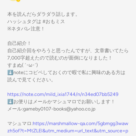
本を読んだらダラダラ話します。
ハッシュタグは #おもミス
※ネタバレ注意！
自己紹介！
自己紹介回をやろうと思ったんですが、文章書いてたら
7,000字超えたので読むのが面倒になりました！
すまぬ( ´･ω･`)
⬇noteにコピペしておくので暇で私に興味のある方は
読んで見てください。
https://note.com/mild_ixia1744/n/n34ed07bb5249
⬇お便りはメールかマシュマロでお願いします！
メール:gameby0107-books@yahoo.co.jp
マシュマロ:
https://marshmallow-qa.com/5gbmgg3waw
zh5of?t=MtZLEl&utm_medium=url_text&utm_source=p