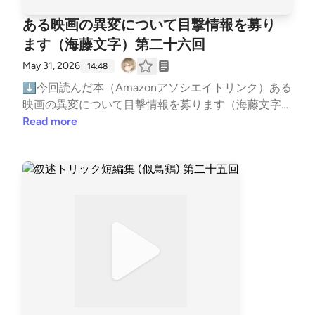
混乱状態となっていた。平時では無い状況に緊張のは
になるとお茶を濁す感じになるけど、やり切ってくれ
者住人枠として参加している▶障害者は妹とのこと
「有馬ゆい」からDMが届く。それは、『学校霊に出
やってますhttps://open.spotify.com/show/749BVLGt
しる警察署。そこに血液学研究の村山 鼓堂博士が何
て助かる・アマネが
失声症・中川 博美（なかがわ ひろみ）▶山口市長曰
ある映画の異変について目撃情報を募り
てから霊に取り憑かれている。あの現場には本当に霊
AovHWh6sVo2e5Y?si=ljmAFManQgKGFaBnl9gi5A⬇
者かに刺殺されたと通報が入る。鼓堂博士は東京帝大
く「見えない・聞こえない・話せない」の三重障害を
ます（海藤文字）第二十六回
がいた。ファウンドフッテージの記事を読んだ。助け
リンクツリー（各種リンクまとめ）https://linktr.ee/B
の教授であり、指紋や毛髪鑑定などを西洋から輸入
乗り越えた令和のヘレン・ケラー 【読書メモ】・兄
てください』という内容。主演女優からDMなんて嘘
igBatBoss―――以下台本―――★超ネタバレ注意★
May 31, 2026
し、実際の裁判でも証拠として採用されるようにした
14:48
の口癖「無理って思ったら、そこが限界なんだ」の言
くさいなと思いつつもMOJIは一応本物と仮定して返
自己責任で読んでください★⬇⬇⬇⬇⬇⬇ はいど
立役者だった。現場に駆けつける西川警部。彼は村山
⬇今回読んだ本（Amazonアソシエイトリンク）ある
葉を引き継ぐ高木に死者の呪縛を感じる・韮沢が高木
信する「いやー、ファウンドフッテージは巻き込まれ
ーもー！主にミステリーを読むハルク。パーソナリテ
邸が三年前に泥棒に入られた際に担当し村山邸の人々
映画の異変について目撃情報を募ります（海藤文字）
に言った「ウザイ」はよくわかる。普通の人は無理な
ただけで、オカルト専門家とかじゃないからなんも出
ィのクルハラハルクです。今回はマシュマロが2通来
と面識があった。死体を改めると鞄の中から1枚の手
https://amzn.to/4wYFbsz⬇次読む本ある映画の異変
Read more
ものは無理。似た境遇の一部の人が頑張ってると自分
来ないっすよ」すると有馬ゆいから「そしたらブログ
たのでそれについて話しますー初めてマシュマロ来
紙が見つかる。内容を見るとそれは1ページ目で2ペー
について目撃情報を募ります２ (海藤文字)https://am
もその基準で見られる ・「無理って思ったら、そこ
に書いてる専門家の三枝先生を紹介してください。三
た！助かるわーありがとう！この番組、読了しないと
ジ目からは見つからない。手紙には指紋が残されてい
zn.to/3SburH7⬇お便りはメールかマシュマロでお願
が限界なんだ」の解釈が変わるところが良かった高木
枝って偽名にしてますよね？調べても出てこないんで
配信できないから、読んでる間にランキングとか名刺
た。その指紋は三年前に捕まった泥棒のものだった。
いします！メール:gameby0107-books@yahoo.co.jp
のお母さんも高木の限界を言い訳にしないところが不
す」それにモジは三枝先生はあれ以降多忙で、紹介す
代わりの9冊とかやってたけどネタ切れなんだよねー
その頃、村山邸の住人トシコは故人 村山梶太郎の部
マシュマロ:https://marshmallow-qa.com/5gbmgg3w
安だったのかもねでも、亡くなった兄の件で自分を責
るなと言われていることや思い込みなんじゃないか？
企画も募集中ですwww ある映画の異変について目撃
屋で、とある手紙を見つける。それは村山梶太郎が無
awzh5of?t=MtZLEl&amp;utm_medium=url_text&am
めてる高木に、兄の話は出しにくかったのかもな母か
と伝える。痺れを切らした有馬ゆいは撮影時につけて
情報を募ります2はまだ読み途中ですちょっとゲーム
政府主義者の秘密結社「絞首商會」のメンバーとし
p;utm_source=promotion紹介した本をあなたが読ん
ら見たら兄の言葉を自分なりに解釈して越えようとし
いた日記を送り、撮影時に何があったかを伝えること
欲が凄くて、ForzaHorizon6とサブノーティカ2を日
て、ほかのメンバーとテロを企てている証拠だった。
だ時の感想や、おすすめの本を教えてくれると嬉し
てるともとらえられるし 【感想】何も言えねぇwww
に。その日記には複数人が霊を目撃していること。出
替わりで遊びながら、長く時間が取れた時にはリター
そしてトシコはとある人物を尋ねた。その相手は、か
い！（ネタバレはしないでね）⬇ブクログ（メイ
この小説に対して何を話せばいいのかわからん！何も
演者のひとりがおかしくなり降板して休養しているこ
ン オブ ジ オブラ・ディンを進めるという生活になっ
つて村山邸に侵入した泥棒「蓮野（はすの」だった。
ン）https://booklog.jp/users/kuruharahuruk⬇Reads
ネタバレしたくないし、何も知らないまま読んで欲し
と。撮影クルーのひとりが撮影終了後亡くなっている
ているので、職場の休憩時間に読み進めてます。それ
トシコは泥棒にこう告げる「探偵をしていただきたい
（軽くポストする用）https://reads.jp/u/Kuruharahuru
い！なので念押しのカウントダウンします！未読の方
こと、が記載されていた。【第二章】モジは『学校
ではマシュマロ読んで行きましょう！―――駄肉で
のです」はい！ここまでが読んだところまでのストー
k⬇Twitter(新X)https://x.com/kuruharahuruk⬇ゲー
は10秒以内に止めてください！正直、読了直後で整