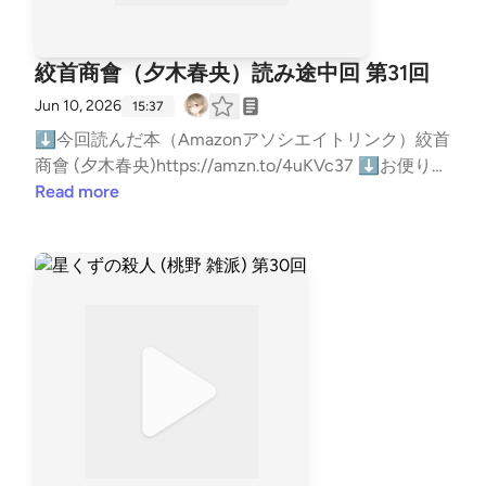
WzAo?si=6FxRlehWSYSjYQU4zKTfJQ⬇雑談ポッド
キャストもやってますhttps://open.spotify.com/sho
w/749BVLGtAovHWh6sVo2e5Y?si=ljmAFManQgKGF
絞首商會（夕木春央）読み途中回 第31回
aBnl9gi5A⬇リンクツリー（各種リンクまとめ）http
Jun 10, 2026
s://linktr.ee/BigBatBoss―――以下読書メモ―――★
15:37
超ネタバレ注意★自己責任で読んでください★⬇⬇
⬇今回読んだ本（Amazonアソシエイトリンク）絞首
⬇⬇⬇⬇【感想】んー！長かったーwww電子書籍
商會 (夕木春央)https://amzn.to/4uKVc37 ⬇お便りは
で読んだんだけど、調べたら文庫で448ページだから
メールかマシュマロでお願いします！メール:gameby
Read more
普通にちょっとページ数多いのと、前回話した通り現
0107-books@yahoo.co.jpマシュマロ:https://marshma
代的な言葉遣いじゃないから、最初は問題無かったん
llow-qa.com/5gbmgg3wawzh5of?t=MtZLEl&amp;ut
だけど途中から辛くなってきたねー結構複雑な話描写
m_medium=url_text&amp;utm_source=promotion紹
もあるから、目が滑っちゃうところが結構あった！ち
介した本をあなたが読んだ時の感想や、おすすめの本
なみに私は3回～5回読み返しても内容入ってこない
を教えてくれると嬉しい！（ネタバレはしないでね）
時は飛ばして読みます！「理解できるように書かない
⬇ブクログ（メイン）https://booklog.jp/users/kuruh
のが悪い！」と思ってるんでwww面白いシーンもい
arahuruk⬇Reads（軽くポストする用）https://reads.j
っぱいあるんだけど、個人的に「中だるみしてるな
p/u/Kuruharahuruk⬇Twitter(新X)https://x.com/kuru
ー」と思っちゃうシーンもあったからちょい残念。1
harahuruk⬇ゲームポッドキャストもやってますhttp
番好きなところは、大月とサエコがシロキの家に潜入
s://open.spotify.com/show/3B4iLCOm8kVM44ncXQ
すると決まるまでのくだりと、侵入してからのシーン
WzAo?si=6FxRlehWSYSjYQU4zKTfJQ⬇雑談ポッド