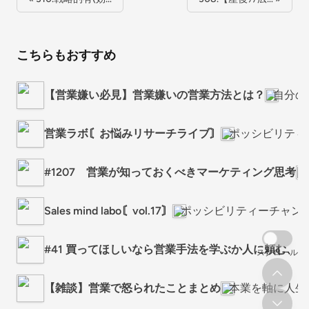
こちらもおすすめ
【営業嫌い必見】営業嫌いの営業方法とは？
自分の
営業ラボ〘お悩みリサーチライブ〙
ポッシビリティ
#1207 営業が知っておくべきマーケティング思考
Sales mind labo〘vol.17〙
ポッシビリティーチャン
#41 買ってほしいなら営業手法を学ぶか人に頼む、
スクロール
【雑談】営業で怒られたことまとめ
本業を軸に人生