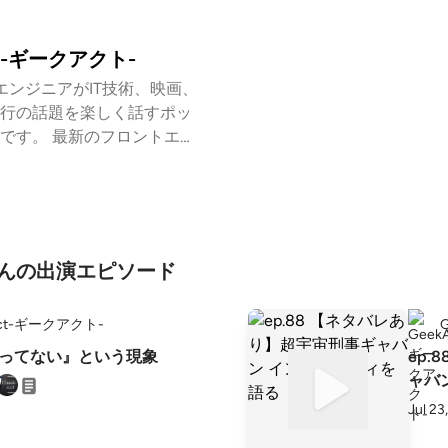
ct-ギークアクト-
bエンジニアがIT技術、映画、
行の話題を楽しく話すポッ
です。 最新のフロントエン
ックエンドテクノロジー、
やゲームのレビュー、トレ
リやガジェット情報など、
マを取り上げます。 私たち
析や意見を交えつつポッド
-さんの出演エピソード
アウトプットの場として、
。 ぜひあなたの「楽しいこ
Act-ギークアクト-
てください。
『通ってない』という現象
ep
ャバ
Jul 23