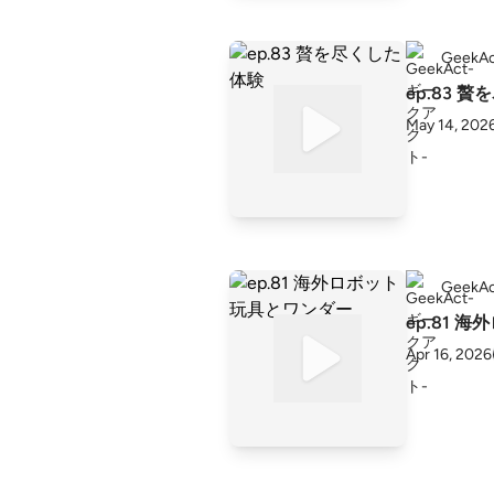
Geek
ep.83 
May 14, 202
Geek
ep.81 
Apr 16, 2026