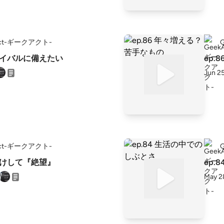
Act-ギークアクト-
サバイバルに備えたい
ep.
Jun 2
Act-ギークアクト-
AI漬けして『絶望』
ep.
May 2