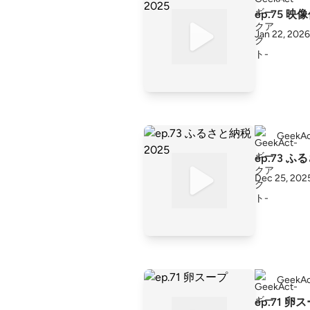
ep.75 映
Jan 22, 2026
Geek
ep.73 ふ
Dec 25, 202
Geek
ep.71 卵