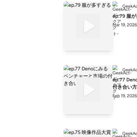
Geek
ep.79 
Mar 19, 2026
Geek
ep.77 
付き合い方
Feb 19, 2026
Geek