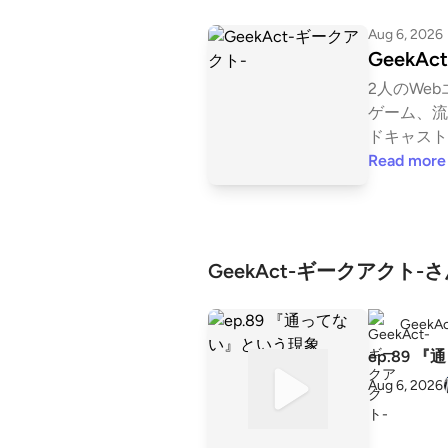
Aug 6, 2026
GeekA
2人のWe
ゲーム、流
ドキャスト
ド開発やバ
Read more
人気の映画
ンドのアプ
幅広いテー
は独自の分
GeekAct-ギークアクト
キャストを
活用します
Geek
と」を教え
ep.89 
Aug 6, 2026