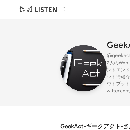
検索
Gee
@geekac
2人のWe
ントエンド
ット情報な
ウトプットの
witter.co
GeekAct-ギークアクト