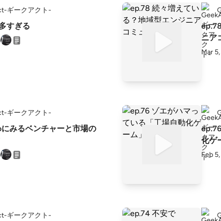
Act-ギークアクト-
服が多すぎる
ep
ニア
Mar 5
Act-ギークアクト-
Denoにみるベンチャーと市場の
ep
化ゲ
Feb 5
Act-ギークアクト-