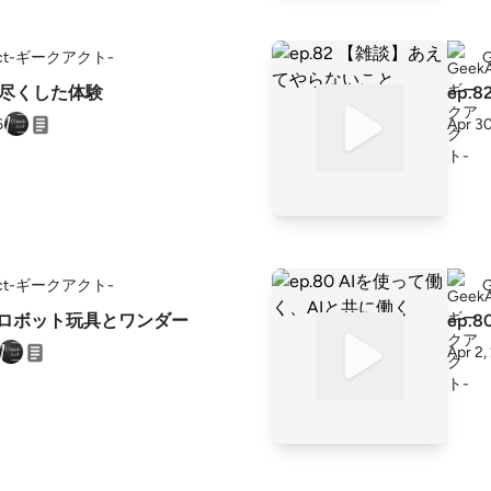
Act-ギークアクト-
贅を尽くした体験
ep
6
Apr 3
Act-ギークアクト-
海外ロボット玩具とワンダー
ep.
Apr 2,