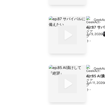
Geek
ep.87 
Jul 9, 2026
Geek
ep.85 
Jun 11, 2026