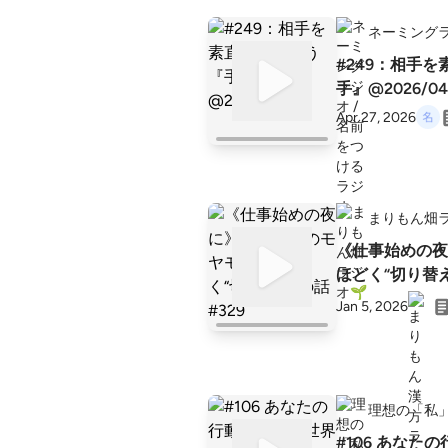
ネーミングラ
#249：相手
手』@2026/04
Apr 27, 2026
まりもん畑ラ
《仕事始めの夜
ほどく“切り替え
Jan 5, 2026
理想の「私」
#106 あな