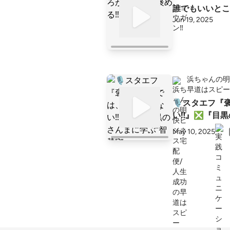
誰でもいいとこ
Jun 19, 2025
浜ちゃんの明
早道はスピー
🎙️スタエフ
い‼️』❎『目黒
May 10, 2025