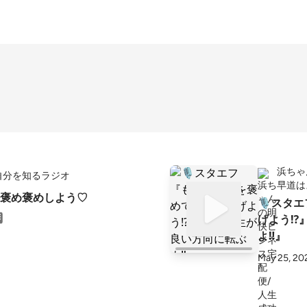
浜ちゃ
自分を知るラジオ
早道は
褒め褒めしよう♡
🎙️ス
げよう⁉
よ‼️』
May 25, 20