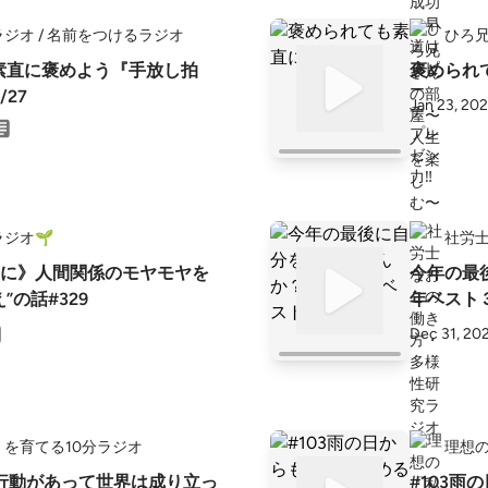
ジオ / 名前をつけるラジオ
ひろ
を素直に褒めよう『手放し拍
褒められ
/27
Jan 23, 20
ジオ🌱
社労
に》人間関係のモヤモヤを
今年の最
”の話#329
年ベスト
Dec 31, 20
を育てる10分ラジオ
理想の
たの行動があって世界は成り立っ
#103雨