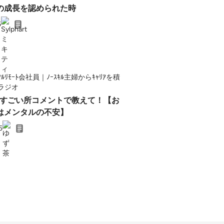
分の成長を認められた時
5
ﾙﾘﾓｰﾄ会社員｜ﾉｰｽｷﾙ主婦からｷｬﾘｱを積
ラジオ
私のすごい所コメントで教えて！【お
はメンタルの不安】
5