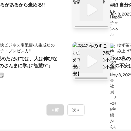
ろがあるから褒める‼️
#69 自
Jun 8, 202
快ビジネス宅配便/人生成功の
ゆず茶ﾌ
チ・プレゼン力‼️
み上げ
『褒めただけでは、人は伸びな
#842
のさんまに学ぶ”智慧⁉️”』
金の不安
May 8, 202
« 前
次 »