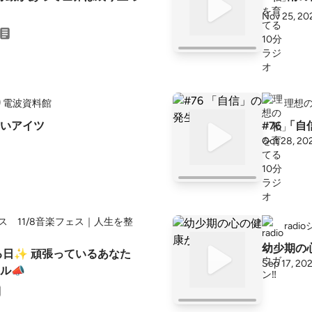
Nov 25, 20
り電波資料館
理想の
いアイツ
#76 「
Oct 28, 20
ェス 11/8音楽フェス｜人生を整
radi
幼少期の心
る日✨ 頑張っているあなた
Sep 17, 20
ル📣