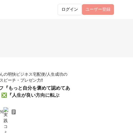
ログイン
ユーザー
登録
んの明快ビジネス宅配便/人生成功の
スピーチ・プレゼン力‼️
タエフ『もっと自分を褒めて認めてあ
️』❎『人生が良い方向に転ぶ
26