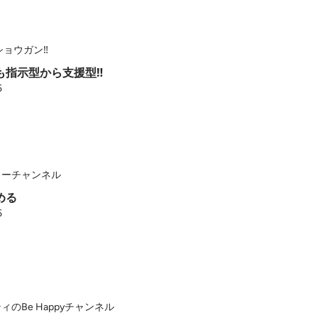
oショウガン‼️
も指示型から支援型‼️
5
しーチャンネル
める
5
ィのBe Happyチャンネル