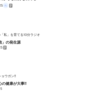
25
「私」を育てる10分ラジオ
自信」の発生源
25
oショウガン‼️
の健康が大事‼️
25