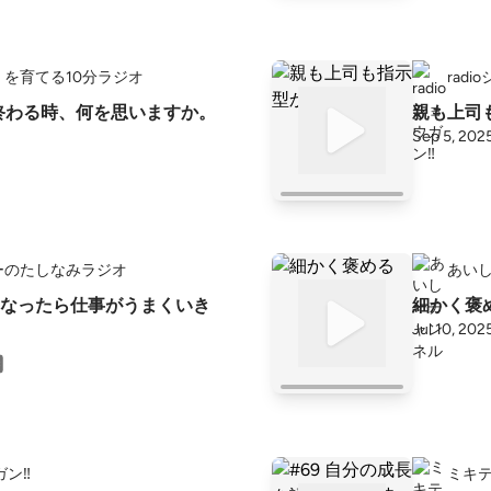
を育てる10分ラジオ
radi
日が終わる時、何を思いますか。
親も上司
Sep 5, 202
ーのたしなみラジオ
あい
なったら仕事がうまくいき
細かく褒
Jul 10, 202
ガン‼️
ミキテ