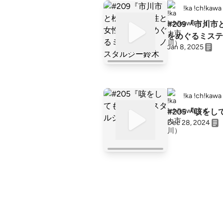
!ka !ch!
#209『市川
をめぐるミステ
Jan 8, 2025
!ka !ch!
#205『咳を
Dec 28, 2024