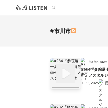
検索
#市川市
!ka !ch!
#234『参院
む』ノスタルジ
Jul 13, 2025