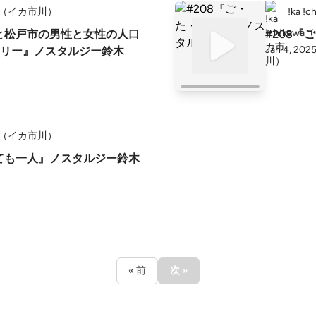
kawa（イカ市川）
!ka 
市と松戸市の男性と女性の人口
#208
Jan 4, 202
リー』ノスタルジー鈴木
kawa（イカ市川）
しても一人』ノスタルジー鈴木
« 前
次 »