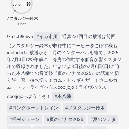
ノスタルジー鈴木
Host
!ka !ch!kawa
#イカ市川
通算231回目の放送は前回
（ノスタルジー鈴木が収録中にコーヒーをこぼす様も
included）放送から半月のインターバルを経て、2025
年7月3日(木)午前に、冷房の作動する低音が響くスタジ
オで収録されました。いよいよ3日後の7月6日(日)に迫
った本八幡での音楽祭『夏のソナタ2025』の話題で切
り餅、否、持ち切り！カム・トゥギャザー！ウェルカ
ム・トゥ・ライヴハウスcooljojo！ライヴハウス
cooljojoへようこそ！
#本八幡
#ロングホーントレイン
#ノスタルジー鈴木
#稲村ジェーン
#夏のソナタ2025
#夏のソナタ