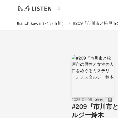
検索
!ka !ch!kawa（イカ市川）
#209『市川市と松戸市の
2025-01-08
09:14
#209『市川
ルジー鈴木