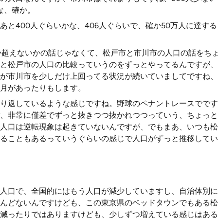
かな、確か。
あと400人ぐらいかな、406人ぐらいで、確か50万人に達す
か超えないかの話じゃなくて、松戸市と市川市の人口の話をち
と松戸市の人口の比較っていうのをずっとやってるんですが、
が市川市を少しだけ上回ってる状況が続いていましてですね、
月があったりもします。
り返しているような感じですね。野球のペナントレースでです
、非常に僅差でずっと抜きつつ抜かれつつっていう、ちょっと
人口は逆転現象は起きていないんですが、でもまあ、いつも松
ることもあるっていうぐらいの感じで人口がずっと推移してい
人口で、全国的にはもう人口が減少していますし、自治体別に
んどないんですけども、この東京県のベッドタウンでもある松
減ったりではありますけども、少しずつ増えている感じはある