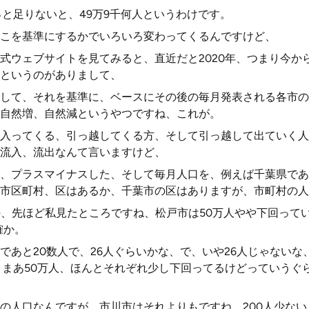
っと足りないと、49万9千何人というわけです。
こを基準にするかでいろいろ変わってくるんですけど、
ウェブサイトを見てみると、直近だと2020年、つまり今から5
というのがありまして、
して、それを基準に、ベースにその後の毎月発表される各市の
自然増、自然減というやつですね、これが。
入ってくる、引っ越してくる方、そして引っ越して出ていく人
流入、流出なんて言いますけど、
、プラスマイナスした、そして毎月人口を、例えば千葉県であ
市区町村、区はあるか、千葉市の区はありますが、市町村の人
の、先ほど私見たところですね、松戸市は50万人やや下回ってい
確か。
あと20数人で、26人ぐらいかな、で、いや26人じゃないな、
、まあ50万人、ほんとそれぞれ少し下回ってるけどっていうぐ
段階の人口なんですが、市川市はそれよりもですね、200人少な