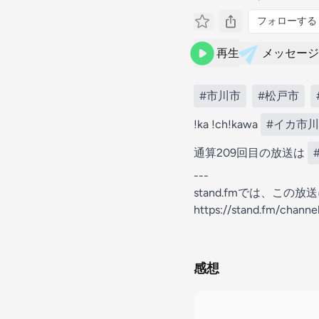
フォローする
再生
メッセージ
#市川市
#松戸市
!ka !ch!kawa
#イカ市川
通算209回目の放送は
---
stand.fmでは、こ
https://stand.fm/chan
感想