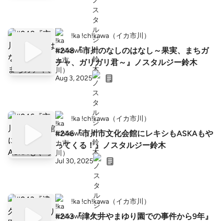
!ka !ch!kawa（イカ市川）
#248『市川のなしのはなし～果実、まちガ
チャ、ガリガリ君～』ノスタルジー鈴木
Aug 3, 2025
!ka !ch!kawa（イカ市川）
#246『市川市文化会館にレキシもASKAもや
ってくる！』ノスタルジー鈴木
Jul 30, 2025
!ka !ch!kawa（イカ市川）
#243『津久井やまゆり園での事件から9年』