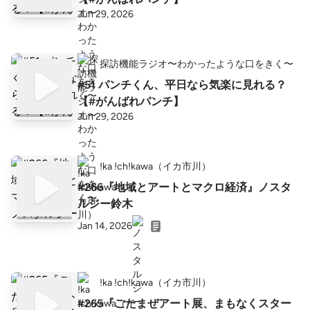
Jun 29, 2026
探訪機能ラジオ〜わかったような口をきく〜
#51 パンチくん、平日なら気楽に見れる？
【#がんばれパンチ】
Jun 29, 2026
!ka !ch!kawa（イカ市川）
#266『地域とアートとマクロ経済』ノスタ
ルジー鈴木
Jan 14, 2026
!ka !ch!kawa（イカ市川）
#265『ごたまぜアート展、まもなくスター