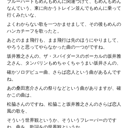
ブルーハートもめんもめんに関連づけて、もめんもめん
なんていう、東に向かうトレイン並んでもめんに乗って
行くみたいな、
よくわからない歌を一つかませまして、その後もめんの
ハンカチーフを歌ったと。
あとのまま飛行も、まま飛行は先のほうにやりまして、
やろうと思ってやらなかった曲の一つがですね、
坂井雅之さんの、ザ・スパイダースのボーカルの坂井雅
之さん、タンバリンもめちゃくちゃうまい坂井さんの、
確かソロデビュー曲、さらば恋人という曲があるんです
ね。
あの桑田恵介さんの祭りなどという曲がありますが、確
かこの曲は、
松脇さんのですね、松脇こと坂井雅之さんのさらば恋人
風の歌を、
そういう世界観というか、そういうフレーバーのです
ね、曲を、歌詞をの世界観というか、