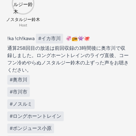
ノスタルジー鈴木
Host
!ka !ch!kawa
#イカ市川
🦑📻👾🐙
通算258回目の放送は前回収録の3時間後に奥市川で収
録しました。ロングホーントレインのライヴ直後、コー
フン冷めやらぬノスタルジー鈴木の上ずった声をお聴き
ください。
#奥市川
#市川市
#ノスルミ
#ロングホーントレイン
#ポンジュース小原