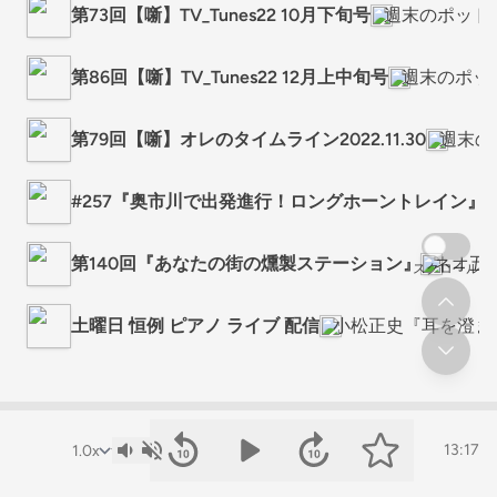
第73回【噺】TV_Tunes22 10月下旬号
週末のポッド
第86回【噺】TV_Tunes22 12月上中旬号
週末のポッ
第79回【噺】オレのタイムライン2022.11.30
週末の
#257『奥市川で出発進行！ロングホーントレイン』
第140回『あなたの街の燻製ステーション』
ネオ五
スクロール
土曜日 恒例 ピアノ ライブ 配信
小松正史『耳を澄ま
13:17