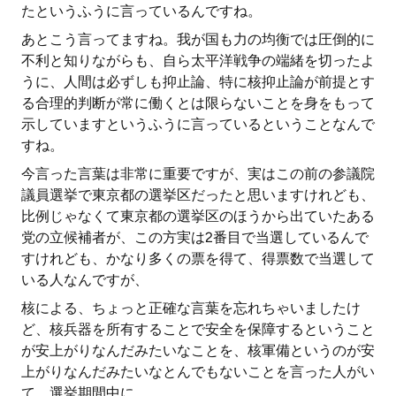
たというふうに言っているんですね。
あとこう言ってますね。我が国も力の均衡では圧倒的に
不利と知りながらも、自ら太平洋戦争の端緒を切ったよ
うに、人間は必ずしも抑止論、特に核抑止論が前提とす
る合理的判断が常に働くとは限らないことを身をもって
示していますというふうに言っているということなんで
すね。
今言った言葉は非常に重要ですが、実はこの前の参議院
議員選挙で東京都の選挙区だったと思いますけれども、
比例じゃなくて東京都の選挙区のほうから出ていたある
党の立候補者が、この方実は2番目で当選しているんで
すけれども、かなり多くの票を得て、得票数で当選して
いる人なんですが、
核による、ちょっと正確な言葉を忘れちゃいましたけ
ど、核兵器を所有することで安全を保障するということ
が安上がりなんだみたいなことを、核軍備というのが安
上がりなんだみたいなとんでもないことを言った人がい
て、選挙期間中に。