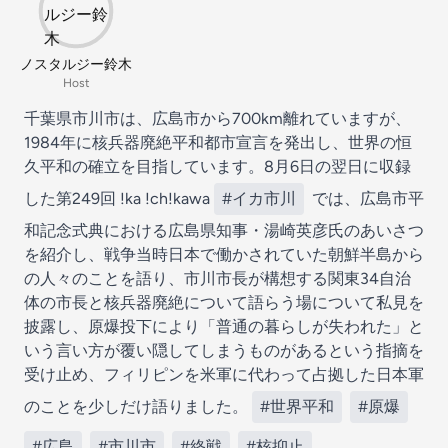
ノスタルジー鈴木
Host
千葉県市川市は、広島市から700km離れていますが、
1984年に核兵器廃絶平和都市宣言を発出し、世界の恒
久平和の確立を目指しています。8月6日の翌日に収録
した第249回 !ka !ch!kawa
#イカ市川
では、広島市平
和記念式典における広島県知事・湯崎英彦氏のあいさつ
を紹介し、戦争当時日本で働かされていた朝鮮半島から
の人々のことを語り、市川市長が構想する関東34自治
体の市長と核兵器廃絶について語らう場について私見を
披露し、原爆投下により「普通の暮らしが失われた」と
いう言い方が覆い隠してしまうものがあるという指摘を
受け止め、フィリピンを米軍に代わって占拠した日本軍
のことを少しだけ語りました。
#世界平和
#原爆
#広島
#市川市
#終戦
#核抑止