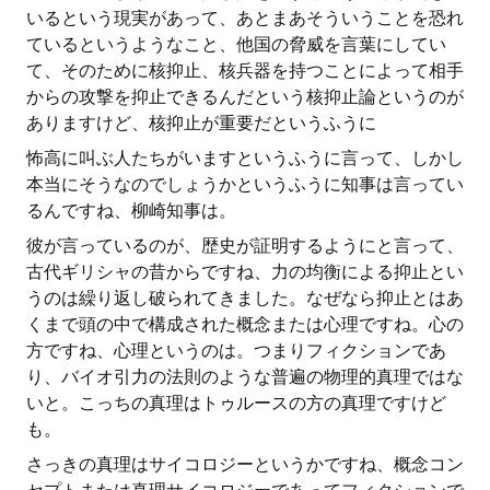
いるという現実があって、あとまあそういうことを恐れ
ているというようなこと、他国の脅威を言葉にしてい
て、そのために核抑止、核兵器を持つことによって相手
からの攻撃を抑止できるんだという核抑止論というのが
ありますけど、核抑止が重要だというふうに
怖高に叫ぶ人たちがいますというふうに言って、しかし
本当にそうなのでしょうかというふうに知事は言ってい
るんですね、柳崎知事は。
彼が言っているのが、歴史が証明するようにと言って、
古代ギリシャの昔からですね、力の均衡による抑止とい
うのは繰り返し破られてきました。なぜなら抑止とはあ
くまで頭の中で構成された概念または心理ですね。心の
方ですね、心理というのは。つまりフィクションであ
り、バイオ引力の法則のような普遍の物理的真理ではな
いと。こっちの真理はトゥルースの方の真理ですけど
も。
さっきの真理はサイコロジーというかですね、概念コン