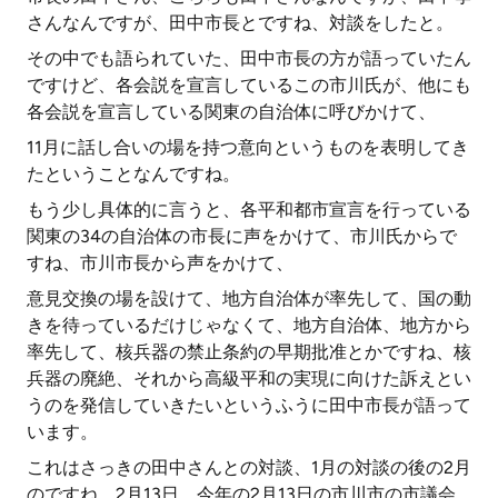
さんなんですが、田中市長とですね、対談をしたと。
その中でも語られていた、田中市長の方が語っていたん
ですけど、各会説を宣言しているこの市川氏が、他にも
各会説を宣言している関東の自治体に呼びかけて、
11月に話し合いの場を持つ意向というものを表明してき
たということなんですね。
もう少し具体的に言うと、各平和都市宣言を行っている
関東の34の自治体の市長に声をかけて、市川氏からで
すね、市川市長から声をかけて、
意見交換の場を設けて、地方自治体が率先して、国の動
きを待っているだけじゃなくて、地方自治体、地方から
率先して、核兵器の禁止条約の早期批准とかですね、核
兵器の廃絶、それから高級平和の実現に向けた訴えとい
うのを発信していきたいというふうに田中市長が語って
います。
これはさっきの田中さんとの対談、1月の対談の後の2月
のですね、2月13日、今年の2月13日の市川市の市議会