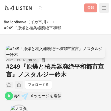
検索
登録
!ka !ch!kawa（イカ市川）
#249『原爆と核兵器廃絶平和都..
2025-08-07
30:05
#249『原爆と核兵器廃絶平和都市宣
言』ノスタルジー鈴木
フォローする
再生
メッセージを送信