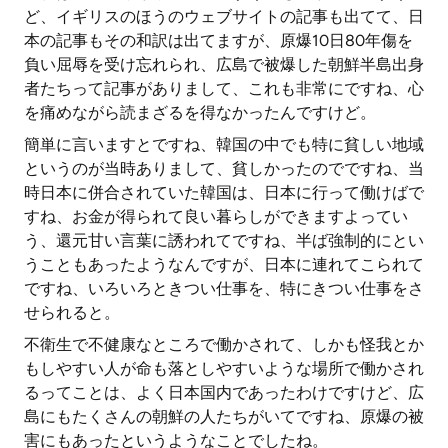
ど、イギリスのほうのウェブサイトの記事も出てて、日
本の記事もその和訳は出てますが、原爆10日80年傷を
負い屈辱を受け忘れられ、広島で被爆した朝鮮半島出身
者たちって記事がありまして、これも非常にですね、心
を痛めながら読まざるを得なかったんですけど。
簡単に言いますとですね、韓国の中でも特に貧しい地域
というのが当時ありまして、貧しかったのでですね、当
時日本に併合されていた韓国は、日本に行って働けばで
すね、お金が得られて良い暮らしができますよってい
う、還元甘い言葉に誘われてですね、半ば強制的にとい
うこともあったようなんですが、日本に連れてこられて
ですね、いろいろときつい仕事を、特にきつい仕事をさ
せられると。
不衛生で不健康なところで働かされて、しかも怪我とか
もしやすい人が命も落としやすいような場所で働かされ
るってことは、よく日本国内であったわけですけど、広
島にもたくさんの朝鮮の人たちがいてですね、原爆の被
害にもあったというようなことでしたね。