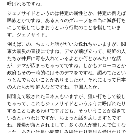
呼ばれるですね。
ジェノサイドというのは特定の属性とか、特定の例えば
民族とかですね、ある人々のグループを本当に滅多打ち
にして殺してしまおうという行動のことを指していま
す。ジェノサイド。
例えばこの、ちょっと話がだいぶ逸れちゃいますが、関
東大震災の直後にですね、デマが飛び立って、朝鮮の人
たちが井戸に毒を入れているよとか何とかみたいな話
が、デマが広まっちゃってですね。しかもアローコとか
政府もその一時的にはそのデマをですね、認めてたとい
うとんでもないことがありましたが、それによって日本
の人たちが朝鮮人などですね、中国人とか、
間違えて殺された日本人もいますが、狙い打ちして殺し
ちゃって、これもジェノサイドというふうに呼ばれたり
することもあるわけですけども、そういうことが起きて
いるというわけですが、ちょっと話を戻しますとです
ね、原爆が落とされまして、多くの人が苦しんで亡くな
った、あるいは長い間苦しみ続けたり差別を受けたりで