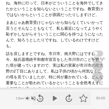
ね、海外に行って、日本がどういうことを海外でしてき
たかということを知らないということですね。教育受け
ではないからということが原因だったりしますけど。
まあじゃあ教育受けじゃないから知らなくていいかって
言うとそんなこともなくて、私も最近になってようやく
恥ずかしながらそういうことに関心を持つようになった
んで、知ろうとしたりですね、しているわけですけど
も。
話を戻しますとですね、市川市、南大野にはですね、
スクロール
今、核兵器廃絶平和都市宣言をした市川市のことを歌っ
た塔が建っていますので、実は私の実家が市川市の南大
野の2丁目にありまして、私は子供の頃から何気なくこ
の塔を見ていましたが、特に何が書かれている、どんな
重要なことが歌われているかということを全然考えずに
少年時代を過ごしていましたけれども、
大人になってからも実家に帰ってからもこの塔を見ても
30:05
あまり何も考えませんでしたが、今が一番この宣言、そ
れから11月に田中市長が関東地方のいろんな都市のです