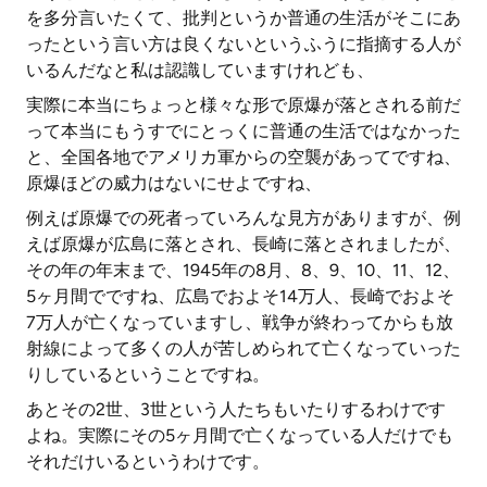
を多分言いたくて、批判というか普通の生活がそこにあ
ったという言い方は良くないというふうに指摘する人が
いるんだなと私は認識していますけれども、
実際に本当にちょっと様々な形で原爆が落とされる前だ
って本当にもうすでにとっくに普通の生活ではなかった
と、全国各地でアメリカ軍からの空襲があってですね、
原爆ほどの威力はないにせよですね、
例えば原爆での死者っていろんな見方がありますが、例
えば原爆が広島に落とされ、長崎に落とされましたが、
その年の年末まで、1945年の8月、8、9、10、11、12、
5ヶ月間でですね、広島でおよそ14万人、長崎でおよそ
7万人が亡くなっていますし、戦争が終わってからも放
射線によって多くの人が苦しめられて亡くなっていった
りしているということですね。
あとその2世、3世という人たちもいたりするわけです
よね。実際にその5ヶ月間で亡くなっている人だけでも
それだけいるというわけです。