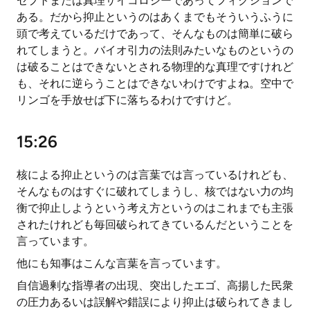
セプトまたは真理サイコロジーであってフィクションで
ある。だから抑止というのはあくまでもそういうふうに
頭で考えているだけであって、そんなものは簡単に破ら
れてしまうと。バイオ引力の法則みたいなものというの
は破ることはできないとされる物理的な真理ですけれど
も、それに逆らうことはできないわけですよね。空中で
リンゴを手放せば下に落ちるわけですけど。
15:26
核による抑止というのは言葉では言っているけれども、
そんなものはすぐに破れてしまうし、核ではない力の均
衡で抑止しようという考え方というのはこれまでも主張
されたけれども毎回破られてきているんだということを
言っています。
他にも知事はこんな言葉を言っています。
自信過剰な指導者の出現、突出したエゴ、高揚した民衆
の圧力あるいは誤解や錯誤により抑止は破られてきまし