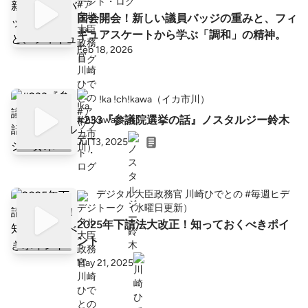
ト・ログ
国会開会！新しい議員バッジの重みと、フィ
ギュアスケートから学ぶ「調和」の精神。
Feb 18, 2026
!ka !ch!kawa（イカ市川）
#233『参議院選挙の話』ノスタルジー鈴木
Jul 13, 2025
デジタル大臣政務官 川崎ひでとの #毎週ヒデ
トーク（水曜日更新）
2025年下請法大改正！知っておくべきポイ
ント
May 21, 2025