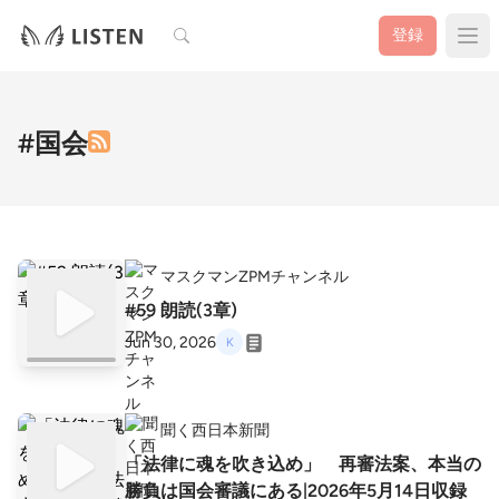
検索
登録
#国会
マスクマンZPMチャンネル
#59 朗読(3章)
Jun 30, 2026
聞く西日本新聞
「法律に魂を吹き込め」 再審法案、本当の
勝負は国会審議にある|2026年5月14日収録