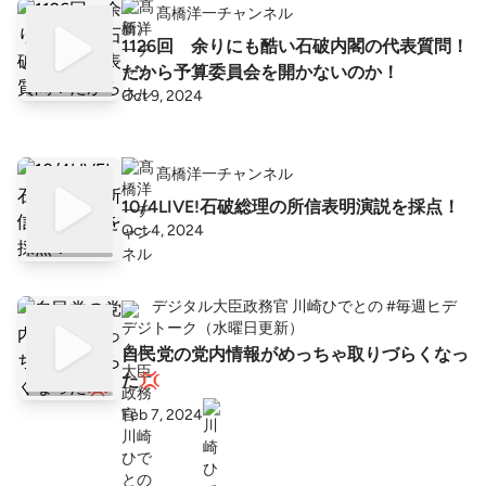
髙橋洋一チャンネル
1126回 余りにも酷い石破内閣の代表質問！
だから予算委員会を開かないのか！
Oct 9, 2024
髙橋洋一チャンネル
10/4LIVE!石破総理の所信表明演説を採点！
Oct 4, 2024
デジタル大臣政務官 川崎ひでとの #毎週ヒデ
トーク（水曜日更新）
自民党の党内情報がめっちゃ取りづらくなっ
た💢
Feb 7, 2024