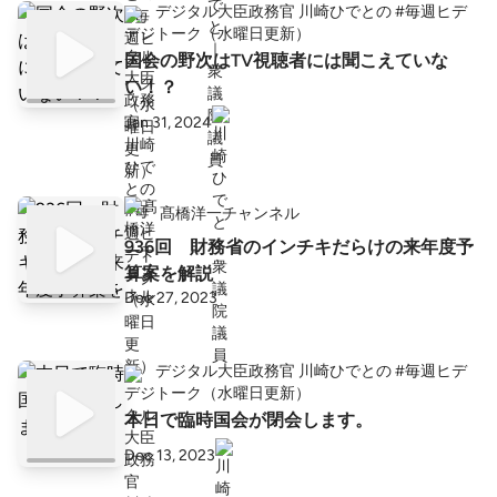
デジタル大臣政務官 川崎ひでとの #毎週ヒデ
トーク（水曜日更新）
国会の野次はTV視聴者には聞こえていな
い！？
Jan 31, 2024
髙橋洋一チャンネル
936回 財務省のインチキだらけの来年度予
算案を解説
Dec 27, 2023
デジタル大臣政務官 川崎ひでとの #毎週ヒデ
トーク（水曜日更新）
本日で臨時国会が閉会します。
Dec 13, 2023